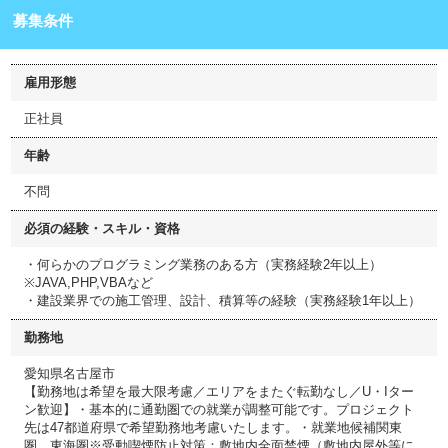
募集条件
雇用形態
正社員
年齢
不問
必須の経験・スキル・資格
・何らかのプログラミング業務のある方（実務経験2年以上）
※JAVA,PHP,VBAなど
・建設業界での施工管理、設計、積算等の経験（実務経験1年以上）
勤務地
愛知県名古屋市
【勤務地は希望を最大限考慮／エリアをまたぐ転勤なし／U・Iター
ン歓迎】・基本的に通勤圏での就業が調整可能です。プロジェクト
先は47都道府県で希望勤務地考慮いたします。・就業地候補関東
圏、東海圏※受動喫煙防止対策：敷地内全面禁煙（敷地内屋外等に