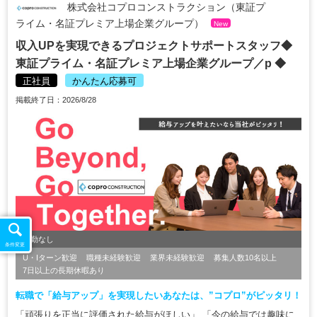
株式会社コプロコンストラクション（東証プ
ライム・名証プレミア上場企業グループ）
New
収入UPを実現できるプロジェクトサポートスタッフ◆
東証プライム・名証プレミア上場企業グループ／p ◆
正社員
かんたん応募可
掲載終了日：2026/8/28
転勤なし
条件変更
U・Iターン歓迎
職種未経験歓迎
業界未経験歓迎
募集人数10名以上
7日以上の長期休暇あり
転職で「給与アップ」を実現したいあなたは、”コプロ”がピッタリ！
「頑張りを正当に評価された給与がほしい」 「今の給与では趣味に