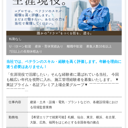
転勤なし
U・Iターン歓迎
産休・育休実績あり
離職中歓迎
募集人数10名以上
7日以上の長期休暇あり
当社では、ベテランのスキル・経験を高く評価します。年齢を理由に
迷う必要はありません！
「生涯現役で活躍したい」そんな経験者に選ばれている当社。 今回
も幅広い年代を視野に入れ、施工管理経験者を募集いたします。 ▼
東証プライム・名証プレミア上場企業グループ▼ ￣￣￣￣￣￣￣￣
￣￣￣￣￣...
仕事内容
建築・土木・設備・電気・プラントなどの、各建設現場におけ
る現場監督業務
勤務地
【希望エリアで就業可能】札幌、仙台、東京、横浜、名古屋、
大阪、広島、福岡をはじめとする全国各地の拠点