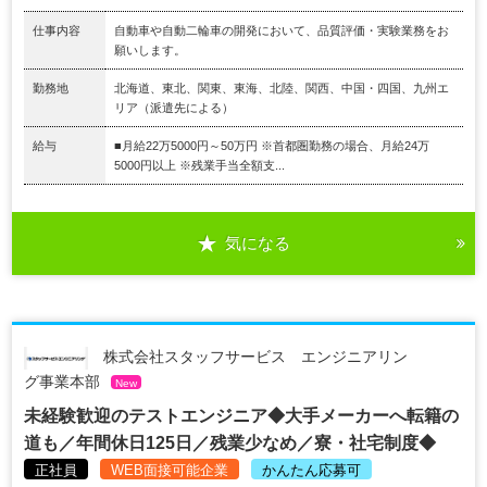
仕事内容
自動車や自動二輪車の開発において、品質評価・実験業務をお
願いします。
勤務地
北海道、東北、関東、東海、北陸、関西、中国・四国、九州エ
リア（派遣先による）
給与
■月給22万5000円～50万円 ※首都圏勤務の場合、月給24万
5000円以上 ※残業手当全額支...
気になる
株式会社スタッフサービス エンジニアリン
グ事業本部
New
未経験歓迎のテストエンジニア◆大手メーカーへ転籍の
道も／年間休日125日／残業少なめ／寮・社宅制度◆
正社員
WEB面接可能企業
かんたん応募可