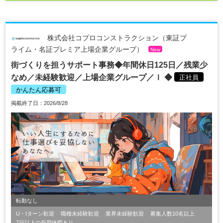
株式会社コプロコンストラクション（東証プ
ライム・名証プレミア上場企業グループ）
New
街づくりを担うサポート事務◆年間休日125日／残業少
なめ／未経験歓迎／上場企業グループ／ｌ ◆
正社員
かんたん応募可
掲載終了日：2026/8/28
転勤なし
U・Iターン歓迎
職種未経験歓迎
業界未経験歓迎
募集人数10名以上
7日以上の長期休暇あり