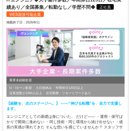
績あり／全国募集／転勤なし／学歴不問◆
正社員
WEB面接可能企業
掲載終了日：2026/8/11
業界未経験歓迎
U・Iターン歓迎
土日祝休み
年間休日120日以上
従業員数が1000人以上
在宅勤務・リモートワークあり
【経験を、次のステージへ。】 ――“伸びる転職”を、全力で支援し
ます。
エンジニアとしての基礎は身についた。 だけど―― ・運用・保守ば
かりで開発に進めない ・同じ技術・同じ環境から抜け出せない ・成
長の実感が薄れてきた そんな想いを感じていませんか？ スタッフサ