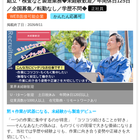
組立・検査など製造業務◆未経験歓迎／年間休日125日
／全国募集／転勤なし／学歴不問◆
正社員
WEB面接可能企業
かんたん応募可
掲載終了日：2026/8/11
業界未経験歓迎
U・Iターン歓迎
土日祝休み
年間休日120日以上
従業員数が1000人以上
在宅勤務・リモートワークあり
黙々作業が武器になる。未経験から製造デビュー
「一つの作業に集中するのが得意」 「コツコツ続けることが好き」
――そんなあなたの強みは、ものづくりの現場で大きな価値になりま
す。 当社では学歴や経験よりも、作業に向き合う姿勢や正確さを大
切にしてい...