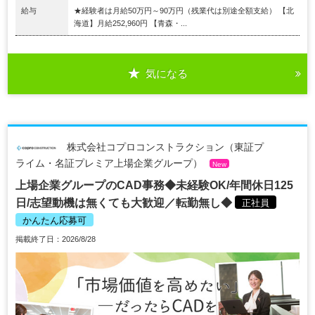
給与
★経験者は月給50万円～90万円（残業代は別途全額支給） 【北
海道】月給252,960円 【青森・...
気になる
株式会社コプロコンストラクション（東証プ
ライム・名証プレミア上場企業グループ）
New
上場企業グループのCAD事務◆未経験OK/年間休日125
日/志望動機は無くても大歓迎／転勤無し◆
正社員
かんたん応募可
掲載終了日：2026/8/28