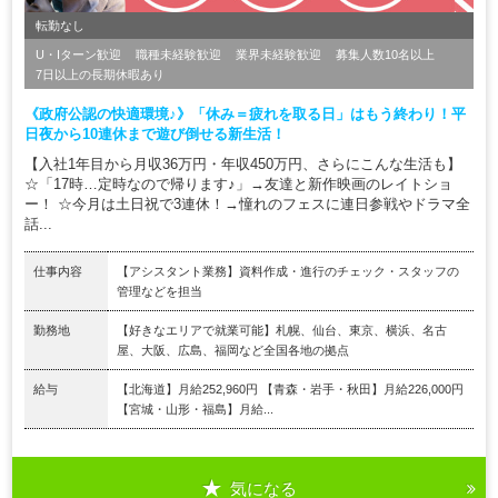
転勤なし
U・Iターン歓迎
職種未経験歓迎
業界未経験歓迎
募集人数10名以上
7日以上の長期休暇あり
《政府公認の快適環境♪》「休み＝疲れを取る日」はもう終わり！平
日夜から10連休まで遊び倒せる新生活！
【入社1年目から月収36万円・年収450万円、さらにこんな生活も】
☆「17時…定時なので帰ります♪」→友達と新作映画のレイトショ
ー！ ☆今月は土日祝で3連休！→憧れのフェスに連日参戦やドラマ全
話...
仕事内容
【アシスタント業務】資料作成・進行のチェック・スタッフの
管理などを担当
勤務地
【好きなエリアで就業可能】札幌、仙台、東京、横浜、名古
屋、大阪、広島、福岡など全国各地の拠点
給与
【北海道】月給252,960円 【青森・岩手・秋田】月給226,000円
【宮城・山形・福島】月給...
気になる