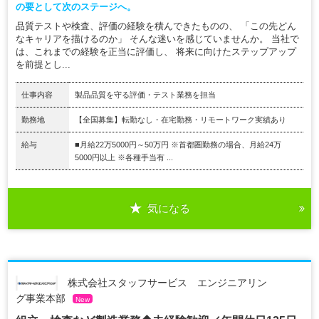
の要として次のステージへ。
品質テストや検査、評価の経験を積んできたものの、 「この先どん
なキャリアを描けるのか」 そんな迷いを感じていませんか。 当社で
は、これまでの経験を正当に評価し、 将来に向けたステップアップ
を前提とし...
仕事内容
製品品質を守る評価・テスト業務を担当
勤務地
【全国募集】転勤なし・在宅勤務・リモートワーク実績あり
給与
■月給22万5000円～50万円 ※首都圏勤務の場合、月給24万
5000円以上 ※各種手当有 ...
気になる
株式会社スタッフサービス エンジニアリン
グ事業本部
New