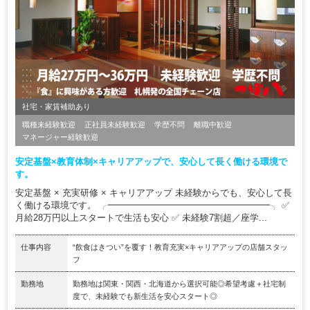
社宅・家賃補助あり
職種未経験歓迎
正社員未経験歓迎
学歴不問
離職中歓迎
マネージャー経験歓迎
安定基盤×教育体制×キャリアアップで、安心して長く働ける環境で
す。
安定基盤 × 充実研修 × キャリアアップ 未経験からでも、安心して長
く働ける環境です。 ╭━━━━━━━━━━━━━━━━━━╮ ✅
月給28万円以上スタートで生活も安心 ✅ 未経験7割超／座学...
仕事内容
“飲食はきつい”を覆す！教育充実×キャリアアップの店舗スタッ
フ
勤務地
勤務地は関東・関西・北海道から選択可能◎希望考慮＋社宅制
度で、未経験でも新生活を安心スタート◎