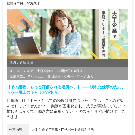
掲載終了日：2026/8/11
業界未経験歓迎
U・Iターン歓迎
土日祝休み
年間休日120日以上
従業員数が1000人以上
在宅勤務・リモートワークあり
【その経験、もっと評価される場所へ。】 ――慣れた仕事の先に、
もう一段上のキャリアがある。
IT事務・ITサポートとしての経験は身についた。 でも、こんな想い
を感じていませんか？ ・業務が固定化され、成長が実感しづらい ・
忙しさばかりで、働き方に余裕がない ・次のキャリアが描けず、こ
のまま...
仕事内容
大手企業でIT事務・ITサポート業務を担当