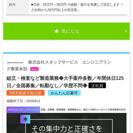
給与
■月給：28万円～36万円 ※経験・能力を考慮して決定します ✨
入社時から28万円以上の安定収...
気になる
株式会社スタッフサービス エンジニアリン
グ事業本部
New
組立・検査など製造業務◆大手案件多数／年間休日125
日／全国募集／転勤なし／学歴不問◆
正社員
WEB面接可能企業
かんたん応募可
掲載終了日：2026/8/11