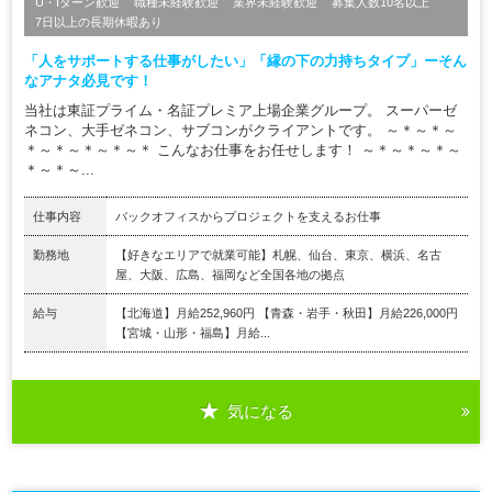
U・Iターン歓迎
職種未経験歓迎
業界未経験歓迎
募集人数10名以上
7日以上の長期休暇あり
「人をサポートする仕事がしたい」「縁の下の力持ちタイプ」ーそん
なアナタ必見です！
当社は東証プライム・名証プレミア上場企業グループ。 スーパーゼ
ネコン、大手ゼネコン、サブコンがクライアントです。 ～＊～＊～
＊～＊～＊～＊～＊ こんなお仕事をお任せします！ ～＊～＊～＊～
＊～＊～...
仕事内容
バックオフィスからプロジェクトを支えるお仕事
勤務地
【好きなエリアで就業可能】札幌、仙台、東京、横浜、名古
屋、大阪、広島、福岡など全国各地の拠点
給与
【北海道】月給252,960円 【青森・岩手・秋田】月給226,000円
【宮城・山形・福島】月給...
気になる