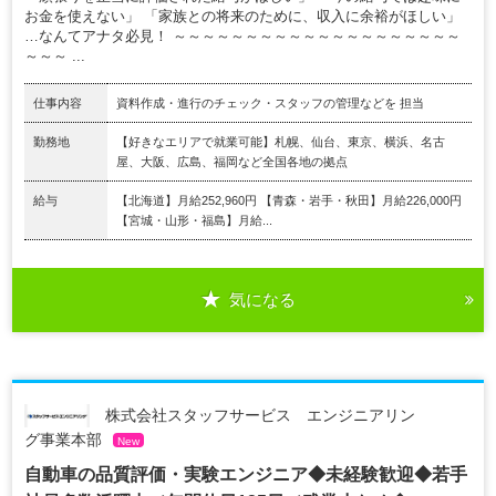
お金を使えない」 「家族との将来のために、収入に余裕がほしい」
…なんてアナタ必見！ ～～～～～～～～～～～～～～～～～～～～
～～～ ...
仕事内容
資料作成・進行のチェック・スタッフの管理などを 担当
勤務地
【好きなエリアで就業可能】札幌、仙台、東京、横浜、名古
屋、大阪、広島、福岡など全国各地の拠点
給与
【北海道】月給252,960円 【青森・岩手・秋田】月給226,000円
【宮城・山形・福島】月給...
気になる
株式会社スタッフサービス エンジニアリン
グ事業本部
New
自動車の品質評価・実験エンジニア◆未経験歓迎◆若手