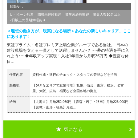
転勤なし
U・Iターン歓迎
職種未経験歓迎
業界未経験歓迎
募集人数10名以上
7日以上の長期休暇あり
＜理想の働き方が、現実になる場所＞あなたの新しいキャリア、ここ
にあります！
東証プライム・名証プレミア上場企業グループである当社。 日本の
建設現場を支える一員として活躍しませんか？ ~~夢の待遇を手に入
れよう~~ ◆年収アップ実現！入社1年目から月収36万円 ◆豊富な休
日...
仕事内容
資料作成・進行のチェック・スタッフの管理などを担当
勤務地
【好きなエリアで就業可能】札幌、仙台、東京、横浜、名古
屋、大阪、広島、福岡など全国各地の拠点
給与
【北海道】月給252,960円 【青森・岩手・秋田】月給226,000円
【宮城・山形・福島】月給...
気になる