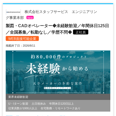
株式会社スタッフサービス エンジニアリン
グ事業本部
New
製図・CADオペレーター◆未経験歓迎／年間休日125日
／全国募集／転勤なし／学歴不問◆
正社員
WEB面接可能企業
掲載終了日：2026/8/11
業界未経験歓迎
U・Iターン歓迎
土日祝休み
年間休日120日以上
従業員数が1000人以上
在宅勤務・リモートワークあり