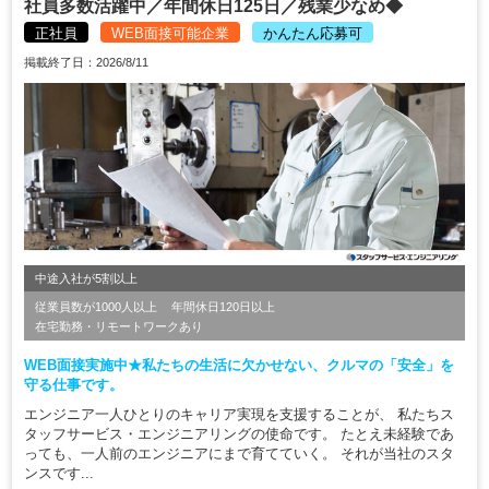
社員多数活躍中／年間休日125日／残業少なめ◆
正社員
WEB面接可能企業
かんたん応募可
掲載終了日：2026/8/11
中途入社が5割以上
従業員数が1000人以上
年間休日120日以上
在宅勤務・リモートワークあり
WEB面接実施中★私たちの生活に欠かせない、クルマの「安全」を
守る仕事です。
エンジニア一人ひとりのキャリア実現を支援することが、 私たちス
タッフサービス・エンジニアリングの使命です。 たとえ未経験であ
っても、一人前のエンジニアにまで育てていく。 それが当社のスタ
ンスです...