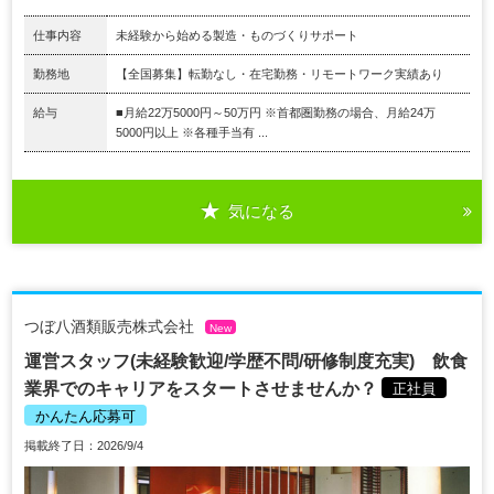
仕事内容
未経験から始める製造・ものづくりサポート
勤務地
【全国募集】転勤なし・在宅勤務・リモートワーク実績あり
給与
■月給22万5000円～50万円 ※首都圏勤務の場合、月給24万
5000円以上 ※各種手当有 ...
気になる
つぼ八酒類販売株式会社
New
運営スタッフ(未経験歓迎/学歴不問/研修制度充実) 飲食
業界でのキャリアをスタートさせませんか？
正社員
かんたん応募可
掲載終了日：2026/9/4