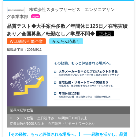
株式会社スタッフサービス エンジニアリン
グ事業本部
New
品質テスト◆大手案件多数／年間休日125日／在宅実績
あり／全国募集／転勤なし／学歴不問◆
正社員
WEB面接可能企業
かんたん応募可
掲載終了日：2026/8/11
業界未経験歓迎
U・Iターン歓迎
土日祝休み
年間休日120日以上
従業員数が1000人以上
在宅勤務・リモートワークあり
【その経験、もっと評価される場所へ。】 ――経験を活かし、品質