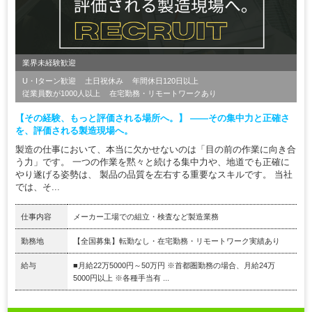
業界未経験歓迎
U・Iターン歓迎
土日祝休み
年間休日120日以上
従業員数が1000人以上
在宅勤務・リモートワークあり
【その経験、もっと評価される場所へ。】 ――その集中力と正確さ
を、評価される製造現場へ。
製造の仕事において、本当に欠かせないのは「目の前の作業に向き合
う力」です。 一つの作業を黙々と続ける集中力や、地道でも正確に
やり遂げる姿勢は、 製品の品質を左右する重要なスキルです。 当社
では、そ...
仕事内容
メーカー工場での組立・検査など製造業務
勤務地
【全国募集】転勤なし・在宅勤務・リモートワーク実績あり
給与
■月給22万5000円～50万円 ※首都圏勤務の場合、月給24万
5000円以上 ※各種手当有 ...