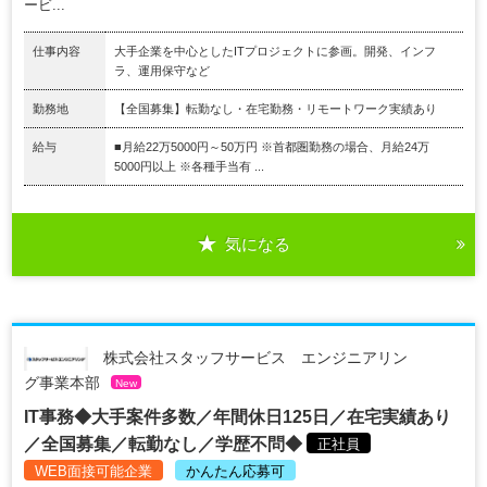
ービ...
仕事内容
大手企業を中心としたITプロジェクトに参画。開発、インフ
ラ、運用保守など
勤務地
【全国募集】転勤なし・在宅勤務・リモートワーク実績あり
給与
■月給22万5000円～50万円 ※首都圏勤務の場合、月給24万
5000円以上 ※各種手当有 ...
気になる
株式会社スタッフサービス エンジニアリン
グ事業本部
New
IT事務◆大手案件多数／年間休日125日／在宅実績あり
／全国募集／転勤なし／学歴不問◆
正社員
WEB面接可能企業
かんたん応募可