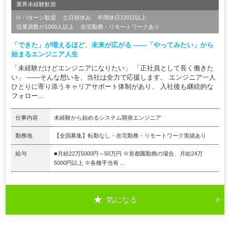
業界未経験歓迎
U・Iターン歓迎
土日祝休み
年間休日120日以上
従業員数が1000人以上
在宅勤務・リモートワークあり
「できた」が増えるほど、未来が広がる ――「やってみたい」から
始まるエンジニア人生
「未経験だけどエンジニアになりたい」 「正社員として長く働きた
い」 ――そんな想いを、当社は全力で応援します。 エンジニア一人
ひとりに寄り添うキャリアサポート体制があり、 入社後も継続的な
フォロー...
仕事内容
未経験から始めるシステム開発エンジニア
勤務地
【全国募集】転勤なし・在宅勤務・リモートワーク実績あり
給与
■月給22万5000円～50万円 ※首都圏勤務の場合、月給24万
5000円以上 ※各種手当有 ...
気になる