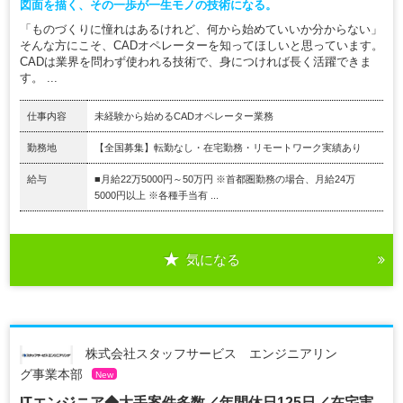
図面を描く、その一歩が一生モノの技術になる。
「ものづくりに憧れはあるけれど、何から始めていいか分からない」
そんな方にこそ、CADオペレーターを知ってほしいと思っています。
CADは業界を問わず使われる技術で、身につければ長く活躍できま
す。 ...
仕事内容
未経験から始めるCADオペレーター業務
勤務地
【全国募集】転勤なし・在宅勤務・リモートワーク実績あり
給与
■月給22万5000円～50万円 ※首都圏勤務の場合、月給24万
5000円以上 ※各種手当有 ...
気になる
株式会社スタッフサービス エンジニアリン
グ事業本部
New
ITエンジニア◆大手案件多数／年間休日125日／在宅実