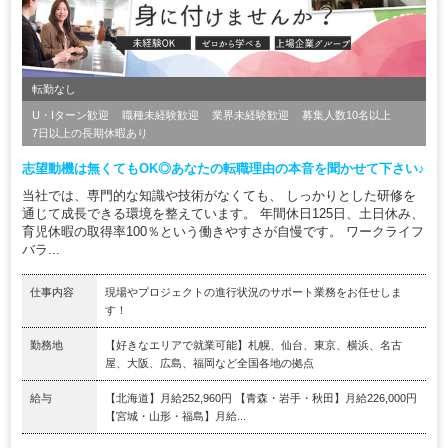
転勤なし
U・Iターン歓迎
職種未経験歓迎
業界未経験歓迎
募集人数10名以上
7日以上の長期休暇あり
志望動機は無くてもOK◎あなたの転職理由の本音を聞かせて下さい♪
当社では、専門的な知識や技術がなくても、 しっかりとした研修を
通じて成長できる環境を整えています。 年間休日125日、土日休み、
育児休暇の取得率100％という働きやすさが自慢です。 ワークライフ
バラ...
仕事内容
現場やプロジェクトの進行状況のサポート業務をお任せしま
す！
勤務地
【好きなエリアで就業可能】札幌、仙台、東京、横浜、名古
屋、大阪、広島、福岡など全国各地の拠点
給与
【北海道】月給252,960円 【青森・岩手・秋田】月給226,000円
【宮城・山形・福島】月給...