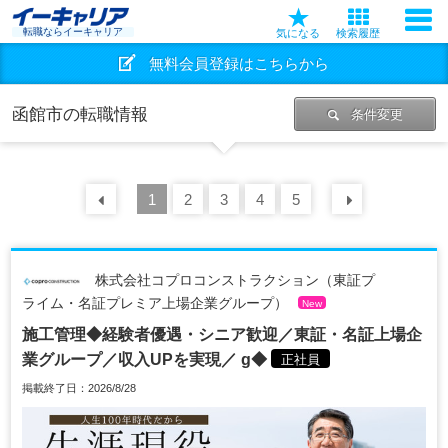
転職ならイーキャリア
気になる
検索履歴
無料会員登録はこちらから
函館市の転職情報
条件変更
前の
1
30
2
件
3
4
5
次の
30
株式会社コプロコンストラクション（東証プ
ライム・名証プレミア上場企業グループ）
New
施工管理◆経験者優遇・シニア歓迎／東証・名証上場企
業グループ／収入UPを実現／ g◆
正社員
掲載終了日：2026/8/28