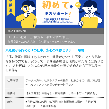
業界未経験歓迎
U・Iターン歓迎
土日祝休み
年間休日120日以上
従業員数が1000人以上
在宅勤務・リモートワークあり
未経験から始めるITの仕事。安心の研修とサポート環境
「ITの仕事に興味はあるけれど、経験がないから不安」 そんな気持
ちを持つ方でも、安心して一歩を踏み出せる環境が私たちにはありま
す。 入社後は、パソコンの基本操作や仕事の進め方から丁寧に学べ
る研修を...
仕事内容
データ入力や、社内システムの操作、社員からの「使い方が分
からない」といった問い合わせ対応など
勤務地
【全国募集】転勤なし・在宅勤務・リモートワーク実績あり
給与
■月給22万5000円～50万円 ※首都圏勤務の場合、月給24万
5000円以上 ※各種手当有 ...