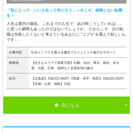
「私にとって、いい人生って何だろう」―今こそ、後悔しない転職
を！
人生は選択の連続。 これまでの人生で「あの時こうしていれば…」
と思った瞬間もあったのではないでしょうか。 だからこそ、次の転
職は失敗したくないと考えているあなたに ”コプロ”を選んで欲しいん
です...
仕事内容
社会インフラを整える建設プロジェクトの進行をサポート
勤務地
【好きなエリアで就業可能】札幌、仙台、東京、横浜、名古
屋、大阪、広島、福岡など全国各地の拠点
給与
【北海道】月給252,960円 【青森・岩手・秋田】月給226,000円
【宮城・山形・福島】月給...
気になる