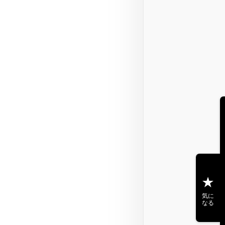
気に
なる