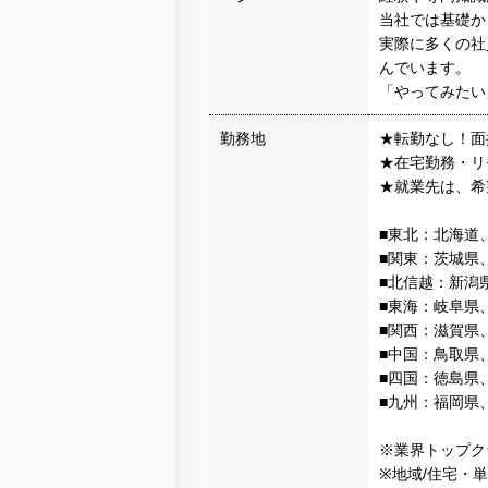
当社では基礎か
実際に多くの社
んでいます。
「やってみたい
勤務地
★転勤なし！面
★在宅勤務・リ
★就業先は、希
■東北：北海道
■関東：茨城県
■北信越：新潟
■東海：岐阜県
■関西：滋賀県
■中国：鳥取県
■四国：徳島県
■九州：福岡県
※業界トップク
※地域/住宅・