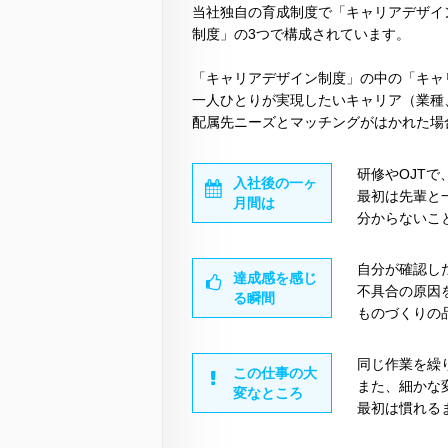
当社独自の育成制度で「キャリアデザイン
制度」の3つで構成されています。
「キャリアデザイン制度」の中の「キャ
一人ひとりが実現したいキャリア（業種
配属先ニーズとマッチングがはかれた場
研修やOJT
入社後の一ヶ
最初は先輩と
月間は
分からないこ
自分が確認し
達成感を感じ
不具合の原因
る瞬間
ものづくりの
同じ作業を繰
この仕事の大
また、細かな
変なところ
最初は慣れる