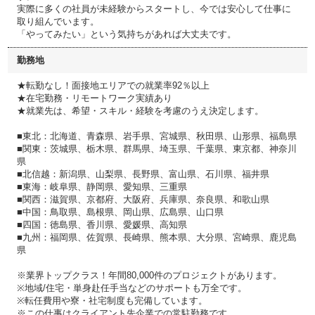
実際に多くの社員が未経験からスタートし、今では安心して仕事に
取り組んでいます。
「やってみたい」という気持ちがあれば大丈夫です。
勤務地
★転勤なし！面接地エリアでの就業率92％以上
★在宅勤務・リモートワーク実績あり
★就業先は、希望・スキル・経験を考慮のうえ決定します。
■東北：北海道、青森県、岩手県、宮城県、秋田県、山形県、福島県
■関東：茨城県、栃木県、群馬県、埼玉県、千葉県、東京都、神奈川
県
■北信越：新潟県、山梨県、長野県、富山県、石川県、福井県
■東海：岐阜県、静岡県、愛知県、三重県
■関西：滋賀県、京都府、大阪府、兵庫県、奈良県、和歌山県
■中国：鳥取県、島根県、岡山県、広島県、山口県
■四国：徳島県、香川県、愛媛県、高知県
■九州：福岡県、佐賀県、長崎県、熊本県、大分県、宮崎県、鹿児島
県
※業界トップクラス！年間80,000件のプロジェクトがあります。
※地域/住宅・単身赴任手当などのサポートも万全です。
※転任費用や寮・社宅制度も完備しています。
※この仕事はクライアント先企業での常駐勤務です。