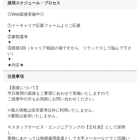
採用スケジュール・プロセス
◎Web面接実施中◎
①イーキャリア応募フォームよりご応募
▼
②書類選考
▼
③面接1回（キャリア相談の場ですから、リラックスして臨んで下さ
い）
▼
★内定★
注意事項
【面接について】
平日夜間の面接もご要望にあわせて実施いたしますので、
ご就業中の方もお気軽にお問い合わせください。
※個人情報は採否選考以外に利用いたしません。
※書類は返却いたしません。
※スタッフサービス・エンジニアリングの【正社員】として採用
し、
業務にあたっては無期雇用派遣として大手メーカーなどでご活躍い