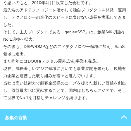
う思いのもと、2010年4月に設立した会社です。
最先端のアドテクノロジーを活かして独自プロダクトを開発・運用
し、テクノロジーの進化のスピードに負けない成長を実現してきま
した。
そして、主力プロダクトである「genieeSSP」は、創業6年で国内
No.1規模へ拡大。
その後も、DSPやDMPなどのアドテクノロジー領域に加え、SaaS
領域に進出。
また昨年にはDOOH(デジタル屋外広告)事業も発足。
現在、成長著しいアジア領域においても事業展開を果たし、現地有
力企業と連携した取り組みが着々と進んでいます。
当社は高い技術力で顧客企業様のニーズを捉えた新しい価値を創出
し、収益最大化に貢献することで、国内はもちろんアジアで、そし
て世界でNo.1を目指しチャレンジを続けます。
募集の背景