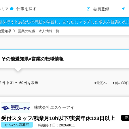
仕事を探す
会員登録
ャリア
録を行うとあなたの行動を学習し、あなたにマッチした求人を提案いた
他愛知県
営業の転職・求人情報一覧
その他愛知県×営業の転職情報
2
件中
31 〜 60
件を表示
最初へ
前の
30
株式会社エスケーアイ
受付スタッフ/残業月10h以下/実質年休123日以上
正
かんたん応募可
掲載終了日：2026/8/11