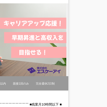
間以内
面接1回のみ
完全週休2日制
￣￣￣￣￣￣￣ ■残業月10時間以下 ■