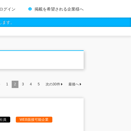
ログイン
掲載を希望される企業様へ
します。
件
1
2
3
4
5
次の
30
件
最後へ
社員
WEB面接可能企業