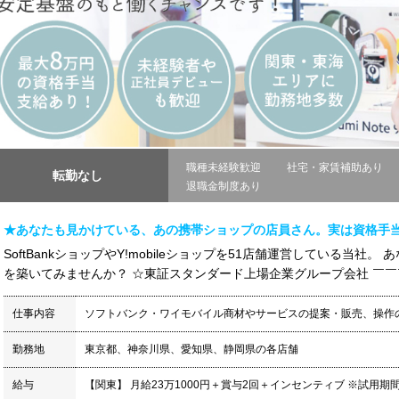
職種未経験歓迎
社宅・家賃補助あり
転勤なし
退職金制度あり
★あなたも見かけている、あの携帯ショップの店員さん。実は資格手当
SoftBankショップやY!mobileショップを51店舗運営している当
を築いてみませんか？ ☆東証スタンダード上場企業グループ会社 ￣￣￣
仕事内容
ソフトバンク・ワイモバイル商材やサービスの提案・販売、操作
勤務地
東京都、神奈川県、愛知県、静岡県の各店舗
給与
【関東】 月給23万1000円＋賞与2回＋インセンティブ ※試用期間中は