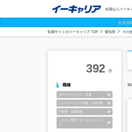
転職ならイーキ
会員登
転職サイトのイーキャリア TOP
愛知県
その
392
件
職種
39
法人向けセールス・営業
削除
コンサルティング営業・企画営業
削除
不動産・金融営業
削除
システム営業・セールスエンジニ
削除
ア