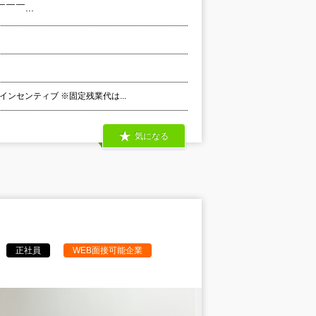
￣￣...
インセンティブ ※固定残業代は...
気になる
正社員
WEB面接可能企業