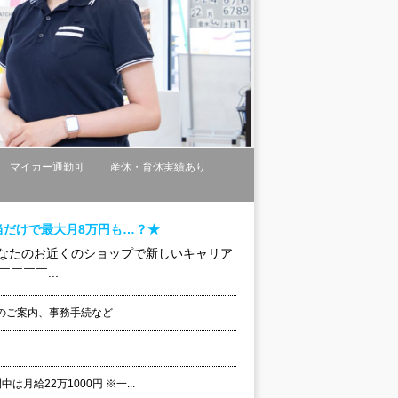
マイカー通勤可
産休・育休実績あり
だけで最大月8万円も…？★
社。 あなたのお近くのショップで新しいキャリア
￣￣￣...
のご案内、事務手続など
月給22万1000円 ※一...