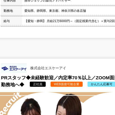
仕事内容
携帯ショップの販売アドバイザー
勤務地
愛知県、静岡県、東京都、神奈川県の各店舗
給与
【愛知・静岡】 月給21万6000円～（固定残業代含む）＋賞与2回
株式会社エスケーアイ
PRスタッフ◆未経験歓迎／内定率70％以上／ZOOM
勤務地へ◆
正社員
WEB面接可能企業
かんたん応募可