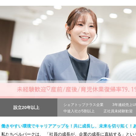
シェアトップクラス企業
3年連続売上U
設立20年以上
中途入社が5割以上
正社員未経験歓迎
働きやすい環境でキャリアアップを！共に成長し、未来を切り拓く！
私たちベルパークは、 「社員の成長が、企業の成長に直結する」とい