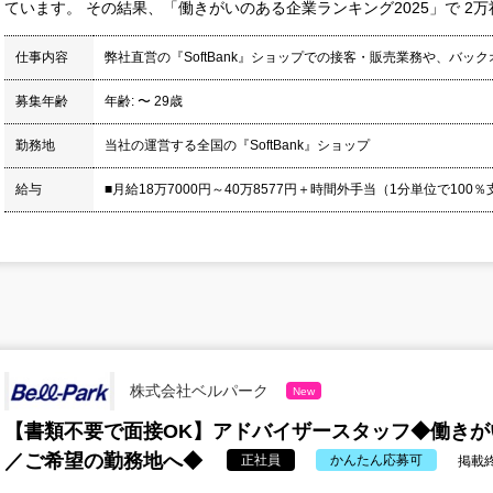
ています。 その結果、「働きがいのある企業ランキング2025」で 2万
仕事内容
弊社直営の『SoftBank』ショップでの接客・販売業務や、バッ
募集年齢
年齢: 〜 29歳
勤務地
当社の運営する全国の『SoftBank』ショップ
給与
■月給18万7000円～40万8577円＋時間外手当（1分単位で100％支給
株式会社ベルパーク
New
【書類不要で面接OK】アドバイザースタッフ◆働きが
／ご希望の勤務地へ◆
正社員
かんたん応募可
掲載終