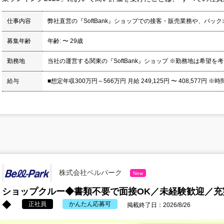
仕事内容
弊社直営の『SoftBank』ショップでの接客・販売業務や、バッ
募集年齢
年齢: 〜 29歳
勤務地
当社の運営する関東の『SoftBank』ショップ ※勤務地は希望を
給与
■想定年収300万円～566万円 月給 249,125円 〜 408,577円 ※時
株式会社ベルパーク
New
ショップクルー◆書類不要で面接OK／未経験歓迎／充実
◆
正社員
かんたん応募可
掲載終了日：2026/8/26