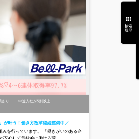
検索
履歴
績あり
中途入社が5割以上
』が叶う！働き方改革継続整備中／
組みを行っています。 「働きがいのある企
が安心して意欲的に働ける環...