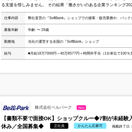
る支援を惜しみません。 その結果「働きがいのある企業ランキング2025
仕事内容
弊社直営の『SoftBank』ショップでの接客・販売業務や、バッ
募集年齢
年齢: 〜 29歳
勤務地
当社の運営する全国の『SoftBank』ショップ
給与
■月給18万7000円～40万8577円＋時間外手当（1分単位で100％支給
株式会社ベルパーク
New
【書類不要で面接OK】ショップクルー◆7割が未経験入
休み／全国募集◆
正社員
かんたん応募可
掲載終了日：20