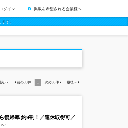
ログイン
掲載を希望される企業様へ
します。
最初へ
前の
30
件
1
次の
30
件
最後へ
ら復帰率 約9割！／連休取得可／
/26