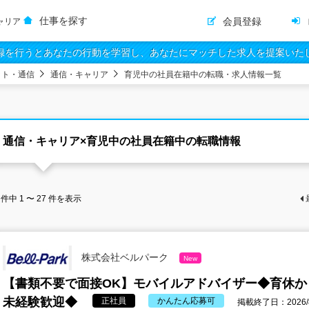
仕事を探す
会員登録
ャリア
録を行うとあなたの行動を学習し、あなたにマッチした求人を提案いた
ット・通信
通信・キャリア
育児中の社員在籍中の転職・求人情報一覧
通信・キャリア×育児中の社員在籍中の転職情報
件中
1 〜 27
件を表示
株式会社ベルパーク
New
【書類不要で面接OK】モバイルアドバイザー◆育休か
未経験歓迎◆
正社員
かんたん応募可
掲載終了日：2026/8