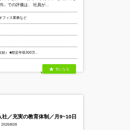
」での評価は、 社員が...
クオフィス業務など
） ■想定年収300万...
気になる
社／充実の教育体制／月9~10日
26/8/26