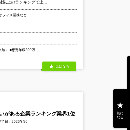
社以上のランキングで上...
クオフィス業務など
） ■想定年収300万...
気になる
いがある企業ランキング業界1位
気に
なる
了日：2026/8/26