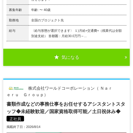
募集年齢
年齢: 〜 40歳
勤務地
全国のプロジェクト先
給与
〈給与形態が選択できます〉 １)月給+交通費+（残業代は全額
別途支給） 首都圏：月給30.0万円～...
気になる
株式会社ワールドコーポレーション（ Ｎａｒ
ｅｒｕ Ｇｒｏｕｐ）
書類作成などの事務仕事をお任せするアシスタントスタ
ッフ◆未経験歓迎／国家資格取得可能／土日祝休み◆
正社員
掲載終了日：2026/8/14