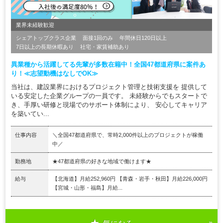
業界未経験歓迎
シェアトップクラス企業
面接1回のみ
年間休日120日以上
7日以上の長期休暇あり
社宅・家賃補助あり
異業種から活躍してる先輩が多数在籍中！全国47都道府県に案件あ
り！≪志望動機はなしでOK≫
当社は、建設業界におけるプロジェクト管理と技術支援を 提供して
いる安定した企業グループの一員です。 未経験からでもスタートで
き、手厚い研修と現場でのサポート体制により、 安心してキャリア
を築いてい...
仕事内容
＼全国47都道府県で、常時2,000件以上のプロジェクトが稼働
中／
勤務地
★47都道府県の好きな地域で働けます★
給与
【北海道】月給252,960円 【青森・岩手・秋田】月給226,000円
【宮城・山形・福島】月給...