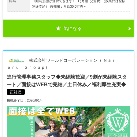
給与
〈給与形態が選択できます〉 １)月給+交通費+（残業代は全額
別途支給） 首都圏：月給30.0万円～...
気になる
株式会社ワールドコーポレーション（ Ｎａｒ
ｅｒｕ Ｇｒｏｕｐ）
進行管理事務スタッフ◆未経験歓迎／9割が未経験スタ
ート／面接はWEBで完結／土日休み／福利厚生充実◆
正社員
掲載終了日：2026/8/14