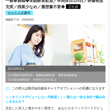
一般事務職◆未経験者歓迎／年間休日125日／研修制度
充実／残業少なめ／履歴書不要◆
正社員
かんたん応募可
掲載終了日：2026/8/20
設立20年以上
月の残業20時間以内
職種未経験歓迎
業界未経験歓迎
正社員未経験歓迎
年間休日120日以上
この求人は
株式会社綜合キャリアオプション
への応募になります
＼＼オフィスデビューしたい方歓迎！／／新たな一歩を当社で踏み出
しませんか？
安定した収入と働きやすい環境で、 あなたのオフィスワークデビュ