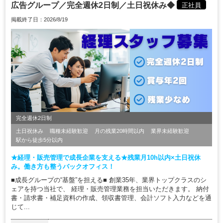
広告グループ／完全週休2日制／土日祝休み◆
正社員
掲載終了日：2026/8/19
完全週休2日制
土日祝休み
職種未経験歓迎
月の残業20時間以内
業界未経験歓迎
駅から徒歩5分以内
★経理・販売管理で成長企業を支える★残業月10h以内×土日祝休
み。働き方も整うバックオフィス！
■成長グループの“基盤”を担える■ 創業35年、業界トップクラスのシ
ェアを持つ当社で、 経理・販売管理業務を担当いただきます。 納付
書・請求書・補足資料の作成、領収書管理、会計ソフト入力などを通
じて...