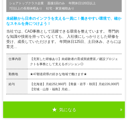
シェアトップクラス企業
面接1回のみ
年間休日120日以上
7日以上の長期休暇あり
社宅・家賃補助あり
未経験から日本のインフラを支える一員に！働きやすい環境で、確か
なスキルを身につけよう！
当社では、CAD事務として活躍できる環境を整えています。 専門的
な知識や技術を持っていなくても、 入社後にしっかりとした研修を
受け、成長していただけます。 年間休日125日、土日休み、さらには
育児...
仕事内容
【充実した研修あり】未経験者の育成実績豊富／建設プロジェ
クトを事務として支えるポジション◎
勤務地
★47都道府県の好きな地域で働けます★
給与
【北海道】月給252,960円 【青森・岩手・秋田】月給226,000円
【宮城・山形・福島】月給...
気になる