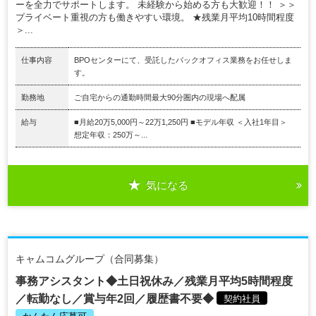
ーを全力でサポートします。 未経験から始める方も大歓迎！！ ＞＞
プライベート重視の方も働きやすい環境。 ★残業月平均10時間程度
＞...
仕事内容
BPOセンターにて、受託したバックオフィス業務をお任せしま
す。
勤務地
ご自宅からの通勤時間最大90分圏内の現場へ配属
給与
■月給20万5,000円～22万1,250円 ■モデル年収 ＜入社1年目＞
想定年収：250万～...
気になる
キャムコムグループ（合同募集）
事務アシスタント◆土日祝休み／残業月平均5時間程度
／転勤なし／賞与年2回／履歴書不要◆
契約社員