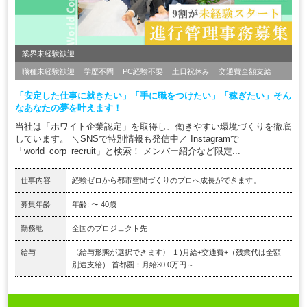
業界未経験歓迎
職種未経験歓迎
学歴不問
PC経験不要
土日祝休み
交通費全額支給
「安定した仕事に就きたい」「手に職をつけたい」「稼ぎたい」そん
なあなたの夢を叶えます！
当社は「ホワイト企業認定」を取得し、働きやすい環境づくりを徹底
しています。 ＼SNSで特別情報も発信中／ Instagramで
「world_corp_recruit」と検索！ メンバー紹介など限定...
仕事内容
経験ゼロから都市空間づくりのプロへ成長ができます。
募集年齢
年齢: 〜 40歳
勤務地
全国のプロジェクト先
給与
〈給与形態が選択できます〉 １)月給+交通費+（残業代は全額
別途支給） 首都圏：月給30.0万円～...