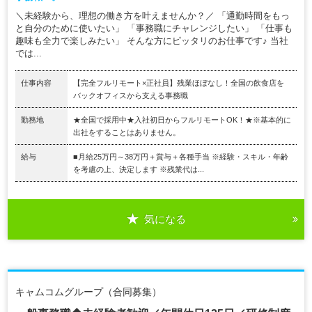
＼未経験から、理想の働き方を叶えませんか？／ 「通勤時間をもっ
と自分のために使いたい」 「事務職にチャレンジしたい」 「仕事も
趣味も全力で楽しみたい」 そんな方にピッタリのお仕事です♪ 当社
では...
仕事内容
【完全フルリモート×正社員】残業ほぼなし！全国の飲食店を
バックオフィスから支える事務職
勤務地
★全国で採用中★入社初日からフルリモートOK！★※基本的に
出社をすることはありません。
給与
■月給25万円～38万円＋賞与＋各種手当 ※経験・スキル・年齢
を考慮の上、決定します ※残業代は...
気になる
キャムコムグループ（合同募集）