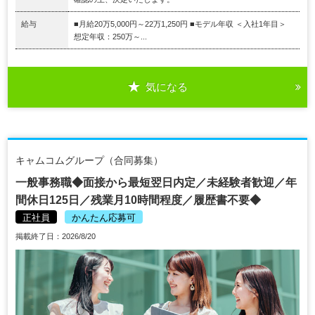
給与
■月給20万5,000円～22万1,250円 ■モデル年収 ＜入社1年目＞
想定年収：250万～...
気になる
キャムコムグループ（合同募集）
一般事務職◆面接から最短翌日内定／未経験者歓迎／年
間休日125日／残業月10時間程度／履歴書不要◆
正社員
かんたん応募可
掲載終了日：2026/8/20