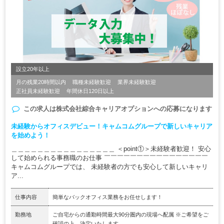
設立20年以上
月の残業20時間以内
職種未経験歓迎
業界未経験歓迎
正社員未経験歓迎
年間休日120日以上
この求人は
株式会社綜合キャリアオプション
への応募になります
未経験からオフィスデビュー！キャムコムグループで新しいキャリア
を始めよう！
＿＿＿＿＿＿＿＿＿＿＿＿＿＿＿＿ ＜point①＞未経験者歓迎！ 安心
して始められる事務職のお仕事 ￣￣￣￣￣￣￣￣￣￣￣￣￣￣￣￣
キャムコムグループでは、 未経験者の方でも安心して新しいキャリ
ア...
仕事内容
簡単なバックオフィス業務をお任せします！
勤務地
ご自宅からの通勤時間最大90分圏内の現場へ配属 ※ご希望をご
確認の上、決定いたします。