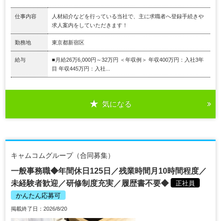
仕事内容
人材紹介などを行っている当社で、主に求職者へ登録手続きや
求人案内をしていただきます！
勤務地
東京都新宿区
給与
■月給26万6,000円～32万円 ＜年収例＞ 年収400万円：入社3年
目 年収445万円：入社...
気になる
キャムコムグループ（合同募集）
一般事務職◆年間休日125日／残業時間月10時間程度／
未経験者歓迎／研修制度充実／履歴書不要◆
正社員
かんたん応募可
掲載終了日：2026/8/20