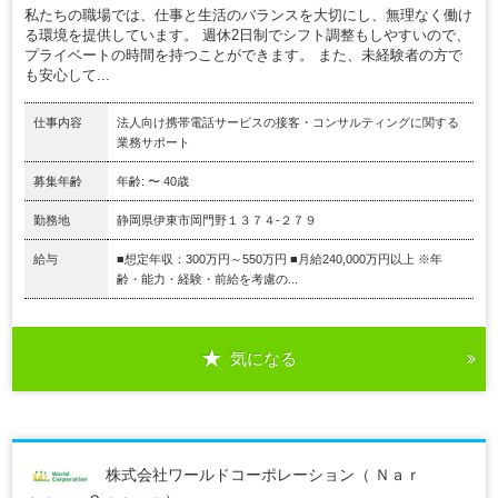
私たちの職場では、仕事と生活のバランスを大切にし、無理なく働け
る環境を提供しています。 週休2日制でシフト調整もしやすいので、
プライベートの時間を持つことができます。 また、未経験者の方で
も安心して...
仕事内容
法人向け携帯電話サービスの接客・コンサルティングに関する
業務サポート
募集年齢
年齢: 〜 40歳
勤務地
静岡県伊東市岡門野１３７４‐２７９
給与
■想定年収：300万円～550万円 ■月給240,000万円以上 ※年
齢・能力・経験・前給を考慮の...
気になる
株式会社ワールドコーポレーション（ Ｎａｒ