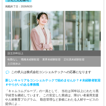
かんたん応募可
掲載終了日：2026/8/20
設立20年以上
転勤なし
職種未経験歓迎
業界未経験歓迎
正社員未経験歓迎
土日祝休み
この求人は
株式会社コンシェルテック
への応募になります
新しいキャリアをコンシェルテックで始めませんか？＃未経験者歓迎
＃やりがいのある事務職
「キャムコムグループ」の一員として、 当社は30年以上にわたり黒
字経営を継続しています。 この安定した業績は、障がい者雇用支援
や人材教育プログラム、 勤怠管理など多岐にわたる人材サービスの
提供によ...