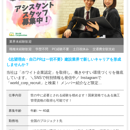
業界未経験歓迎
職種未経験歓迎
学歴不問
PC経験不要
土日祝休み
交通費全額支給
《志望理由・自己PRは一切不要》建設業界で新しいキャリアを形成
しませんか？
当社は「ホワイト企業認定」を取得し、働きやすい環境づくりを徹底
しています。 ＼SNSで特別情報も発信中／ Instagramで
「world_corp_recruit」と検索！ メンバー紹介など限定...
仕事内容
世の中に必要とされる経験を積めます！国家資格でもある施工
管理資格の取得も可能です！
募集年齢
年齢: 〜 40歳
勤務地
全国のプロジェクト先