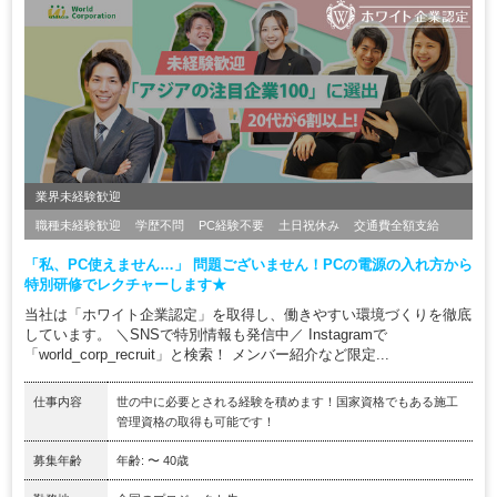
業界未経験歓迎
職種未経験歓迎
学歴不問
PC経験不要
土日祝休み
交通費全額支給
「私、PC使えません…」 問題ございません！PCの電源の入れ方から
特別研修でレクチャーします★
当社は「ホワイト企業認定」を取得し、働きやすい環境づくりを徹底
しています。 ＼SNSで特別情報も発信中／ Instagramで
「world_corp_recruit」と検索！ メンバー紹介など限定...
仕事内容
世の中に必要とされる経験を積めます！国家資格でもある施工
管理資格の取得も可能です！
募集年齢
年齢: 〜 40歳