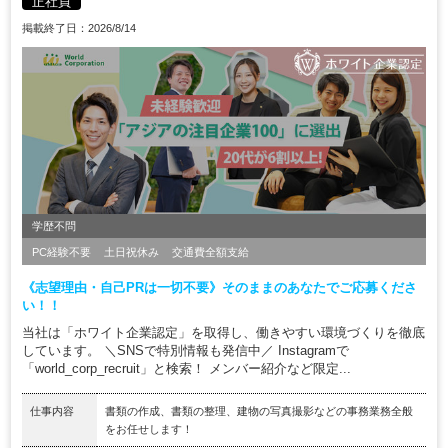
正社員
掲載終了日：2026/8/14
学歴不問
PC経験不要
土日祝休み
交通費全額支給
《志望理由・自己PRは一切不要》そのままのあなたでご応募くださ
い！！
当社は「ホワイト企業認定」を取得し、働きやすい環境づくりを徹底
しています。 ＼SNSで特別情報も発信中／ Instagramで
「world_corp_recruit」と検索！ メンバー紹介など限定...
仕事内容
書類の作成、書類の整理、建物の写真撮影などの事務業務全般
をお任せします！