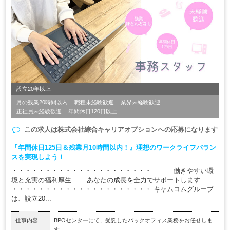
設立20年以上
月の残業20時間以内
職種未経験歓迎
業界未経験歓迎
正社員未経験歓迎
年間休日120日以上
この求人は
株式会社綜合キャリアオプション
への応募になります
『年間休日125日＆残業月10時間以内！』理想のワークライフバラン
スを実現しよう！
・・・・・・・・・・・・・・・・・・・・・ 働きやすい環
境と充実の福利厚生 あなたの成長を全力でサポートします
・・・・・・・・・・・・・・・・・・・・・ キャムコムグループ
は、設立20...
仕事内容
BPOセンターにて、受託したバックオフィス業務をお任せしま
す。