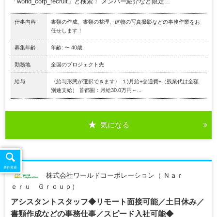
「world_corp_recruit」と検索！ メンバー紹介など限定...
仕事内容
書類の作成、書類の整理、建物の写真撮影などの事務作業をお
任せします！
募集年齢
年齢: 〜 40歳
勤務地
全国のプロジェクト先
給与
〈給与形態が選択できます〉 １)月給+交通費+（残業代は全額
別途支給） 首都圏：月給30.0万円～...
気になる
条件変更
株式会社ワールドコーポレーション（ Ｎａｒ
ｅｒｕ Ｇｒｏｕｐ）
アシスタントスタッフ◆リモート面接可能／土日休み／
書類作成などの事務仕事／スピード入社可能◆