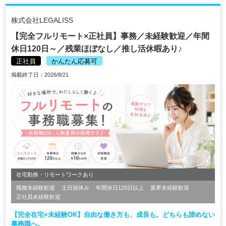
株式会社LEGALISS
【完全フルリモート×正社員】事務／未経験歓迎／年間
休日120日～／残業ほぼなし／推し活休暇あり♪
正社員
かんたん応募可
掲載終了日：2026/8/21
在宅勤務・リモートワークあり
職種未経験歓迎
土日祝休み
年間休日120日以上
業界未経験歓迎
正社員未経験歓迎
【完全在宅×未経験OK】自由な働き方も、成長も。どちらも諦めない
事務職へ。