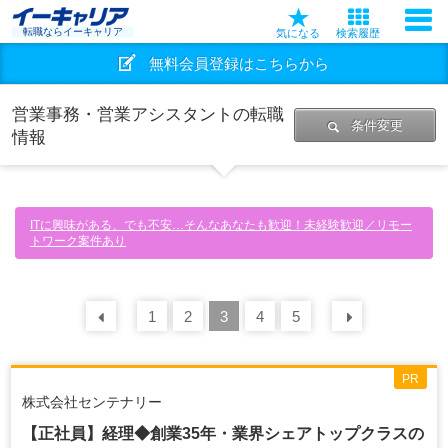
転職ならイーキャリア
気になる
検索履歴
無料会員登録はこちらから
営業事務・営業アシスタントの転職
条件変更
情報
ITに興味がある、でも不安…そんなあなたも歓迎！未経験歓迎／リモー
トワーク案件あり
前の
1
30
2
件
3
4
5
次の
30
PR
株式会社センテナリー
【正社員】経理◆創業35年・業界シェアトップクラスの