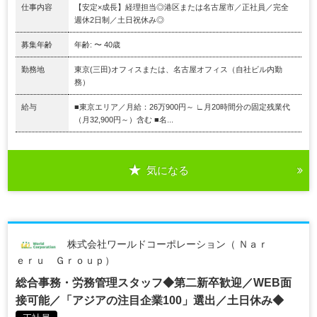
仕事内容
【安定×成長】経理担当◎港区または名古屋市／正社員／完全
週休2日制／土日祝休み◎
募集年齢
年齢: 〜 40歳
勤務地
東京(三田)オフィスまたは、名古屋オフィス（自社ビル内勤
務）
給与
■東京エリア／月給：26万900円～ ∟月20時間分の固定残業代
（月32,900円～）含む ■名...
気になる
株式会社ワールドコーポレーション（ Ｎａｒ
ｅｒｕ Ｇｒｏｕｐ）
総合事務・労務管理スタッフ◆第二新卒歓迎／WEB面
接可能／「アジアの注目企業100」選出／土日休み◆