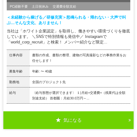
PC経験不要
土日祝休み
交通費全額支給
＜未経験から稼げる／研修充実＞怒鳴られる・帰れない・大声で叫
ぶ…そんな文化、ありません！
当社は「ホワイト企業認定」を取得し、働きやすい環境づくりを徹底
しています。 ＼SNSで特別情報も発信中／ Instagramで
「world_corp_recruit」と検索！ メンバー紹介など限定...
仕事内容
書類の作成、書類の整理、建物の写真撮影などの事務作業をお
任せします！
募集年齢
年齢: 〜 40歳
勤務地
全国のプロジェクト先
給与
〈給与形態が選択できます〉 １)月給+交通費+（残業代は全額
別途支給） 首都圏：月給30.0万円～...
気になる