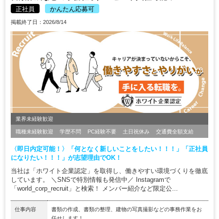
正社員
かんたん応募可
掲載終了日：2026/8/14
業界未経験歓迎
職種未経験歓迎
学歴不問
PC経験不要
土日祝休み
交通費全額支給
〈即日内定可能！〉「何となく新しいことをしたい！！！」「正社員
になりたい！！！」が志望理由でOK！
当社は「ホワイト企業認定」を取得し、働きやすい環境づくりを徹底
しています。 ＼SNSで特別情報も発信中／ Instagramで
「world_corp_recruit」と検索！ メンバー紹介など限定公...
仕事内容
書類の作成、書類の整理、建物の写真撮影などの事務作業をお
任せします！