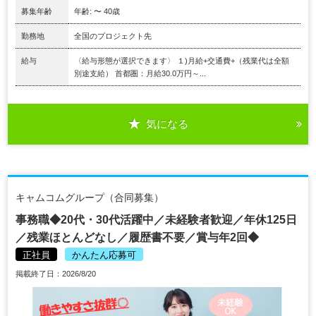
募集年齢
年齢: 〜 40歳
勤務地
全国のプロジェクト先
給与
〈給与形態が選択できます〉 １)月給+交通費+（残業代は全額
別途支給） 首都圏：月給30.0万円～...
気になる
キャムコムグループ（合同募集）
事務職◆20代・30代活躍中／未経験者歓迎／年休125日
／残業ほとんどなし／履歴書不要／賞与年2回◆
正社員
かんたん応募可
掲載終了日：2026/8/20