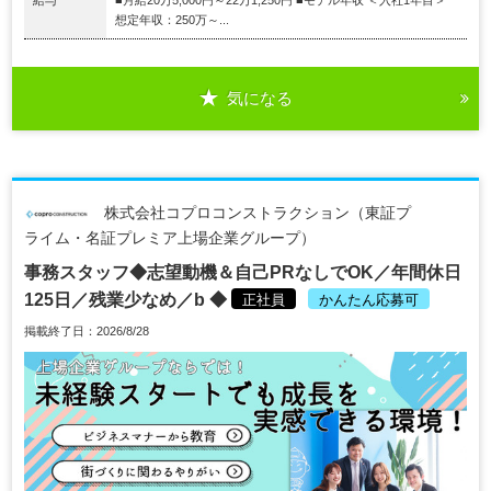
想定年収：250万～...
気になる
株式会社コプロコンストラクション（東証プ
ライム・名証プレミア上場企業グループ）
事務スタッフ◆志望動機＆自己PRなしでOK／年間休日
125日／残業少なめ／b ◆
正社員
かんたん応募可
掲載終了日：2026/8/28