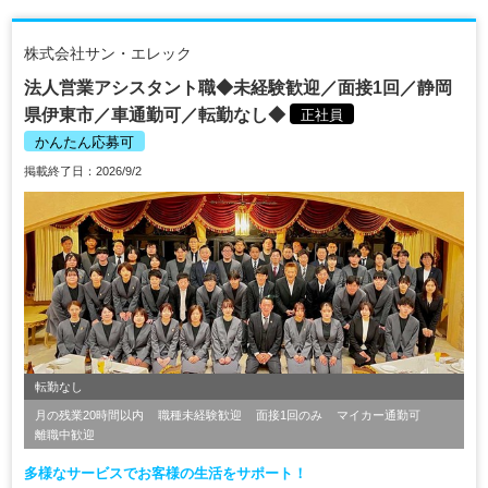
株式会社サン・エレック
法人営業アシスタント職◆未経験歓迎／面接1回／静岡
県伊東市／車通勤可／転勤なし◆
正社員
かんたん応募可
掲載終了日：2026/9/2
転勤なし
月の残業20時間以内
職種未経験歓迎
面接1回のみ
マイカー通勤可
離職中歓迎
多様なサービスでお客様の生活をサポート！