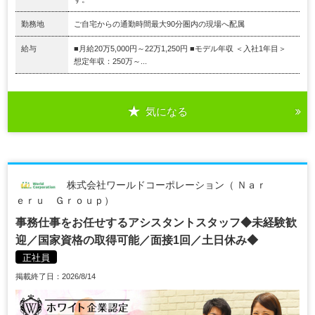
勤務地
ご自宅からの通勤時間最大90分圏内の現場へ配属
給与
■月給20万5,000円～22万1,250円 ■モデル年収 ＜入社1年目＞
想定年収：250万～...
気になる
株式会社ワールドコーポレーション（ Ｎａｒ
ｅｒｕ Ｇｒｏｕｐ）
事務仕事をお任せするアシスタントスタッフ◆未経験歓
迎／国家資格の取得可能／面接1回／土日休み◆
正社員
掲載終了日：2026/8/14