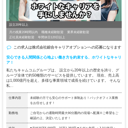
設立20年以上
月の残業20時間以内
職種未経験歓迎
業界未経験歓迎
正社員未経験歓迎
年間休日120日以上
この求人は
株式会社綜合キャリアオプション
への応募になります
安心できる人間関係と心地よい働き方を約束する、ホワイトなキャリ
ア！
私たちキャムコムグループは、 設立から20年以上の歴史を誇り、グ
ループ全体で約50種類のサービスを提供しています。 現在、売上高
は1,000億円を超え、多様な事業領域で成長を続けています。 そんな
私...
仕事内容
未経験の方でも安心のサポート体制あり！バックオフィス業務
をお任せします！
勤務地
ご自宅からの通勤時間最大90分圏内の現場へ配属※ご希望をご
確認の上、決定いたします！
給与
■月給20万5,000円～22万1,250円 ■モデル年収 ＜入社1年目＞