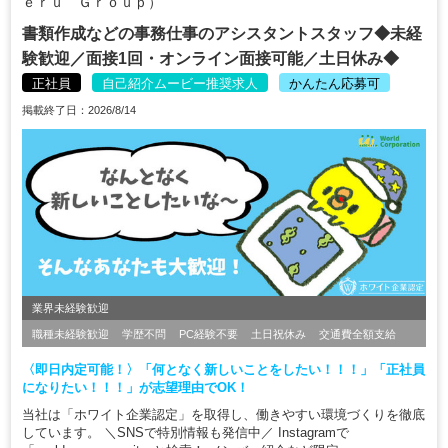
ｅｒｕ Ｇｒｏｕｐ）
書類作成などの事務仕事のアシスタントスタッフ◆未経
験歓迎／面接1回・オンライン面接可能／土日休み◆
正社員
自己紹介ムービー推奨求人
かんたん応募可
掲載終了日：2026/8/14
業界未経験歓迎
職種未経験歓迎
学歴不問
PC経験不要
土日祝休み
交通費全額支給
〈即日内定可能！〉「何となく新しいことをしたい！！！」「正社員
になりたい！！！」が志望理由でOK！
当社は「ホワイト企業認定」を取得し、働きやすい環境づくりを徹底
しています。 ＼SNSで特別情報も発信中／ Instagramで