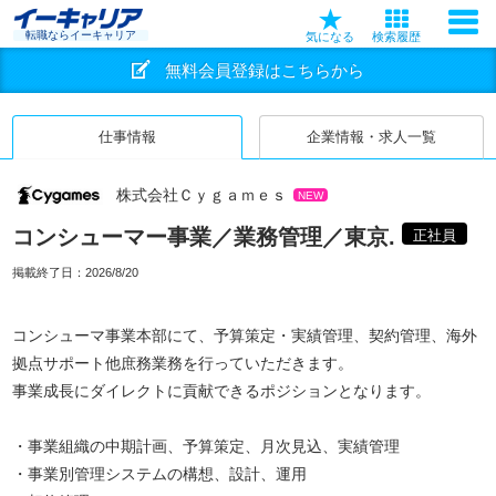
転職ならイーキャリア
気になる
検索履歴
無料会員登録はこちらから
仕事情報
企業情報・求人一覧
株式会社Ｃｙｇａｍｅｓ
NEW
コンシューマー事業／業務管理／東京.
正社員
掲載終了日：
2026/8/20
コンシューマ事業本部にて、予算策定・実績管理、契約管理、海外
拠点サポート他庶務業務を行っていただきます。
事業成長にダイレクトに貢献できるポジションとなります。
・事業組織の中期計画、予算策定、月次見込、実績管理
・事業別管理システムの構想、設計、運用