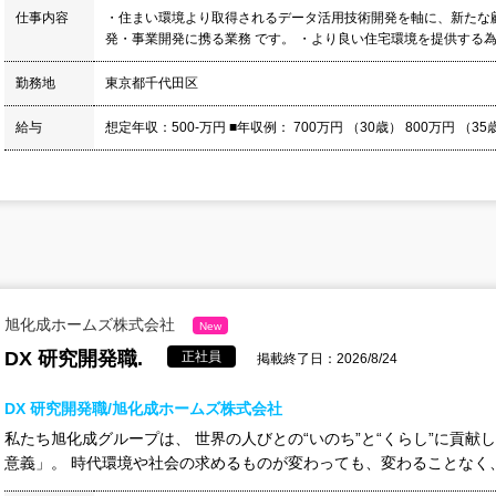
仕事内容
・住まい環境より取得されるデータ活用技術開発を軸に、新たな
発・事業開発に携る業務 です。 ・より良い住宅環境を提供する為、
勤務地
東京都千代田区
給与
想定年収：500-万円 ■年収例： 700万円 （30歳） 800万円 （35歳） 
旭化成ホームズ株式会社
New
DX 研究開発職.
正社員
掲載終了日：2026/8/24
DX 研究開発職/旭化成ホームズ株式会社
私たち旭化成グループは、 世界の人びとの“いのち”と“くらし”に貢献
意義」。 時代環境や社会の求めるものが変わっても、変わることなく、 