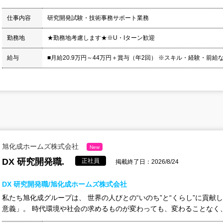
仕事内容
研究開発試験・技術事務サポート業務
勤務地
★勤務地考慮します★※U・Iターン歓迎
給与
■月給20.9万円～44万円＋賞与（年2回） ※スキル・経験・前給
旭化成ホームズ株式会社
New
DX 研究開発職.
正社員
掲載終了日：2026/8/24
DX 研究開発職/旭化成ホームズ株式会社
私たち旭化成グループは、 世界の人びとの“いのち”と“くらし”に貢献
意義」。 時代環境や社会の求めるものが変わっても、変わることなく、 