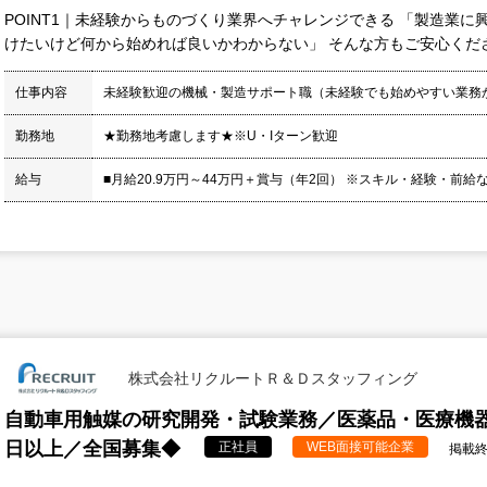
POINT1｜未経験からものづくり業界へチャレンジできる 「製造業に
けたいけど何から始めれば良いかわからない」 そんな方もご安心くださ
仕事内容
未経験歓迎の機械・製造サポート職（未経験でも始めやすい業務
勤務地
★勤務地考慮します★※U・Iターン歓迎
給与
■月給20.9万円～44万円＋賞与（年2回） ※スキル・経験・前給
株式会社リクルートＲ＆Ｄスタッフィング
自動車用触媒の研究開発・試験業務／医薬品・医療機器
日以上／全国募集◆
正社員
WEB面接可能企業
掲載終了