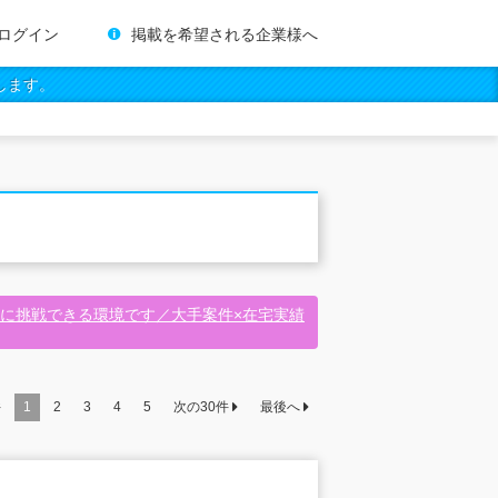
ログイン
掲載を希望される企業様へ
します。
に挑戦できる環境です／大手案件×在宅実績
件
1
2
3
4
5
次の
30
件
最後へ