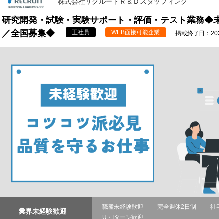
株式会社リクルートＲ＆Ｄスタッフィング
研究開発・試験・実験サポート・評価・テスト業務◆未
／全国募集◆
正社員
WEB面接可能企業
掲載終了日：2026
職種未経験歓迎
完全週休2日制
社
業界未経験歓迎
U・Iターン歓迎