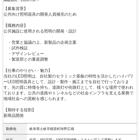
掲載期間：2026/7/30〜
【募集背景】
公共向け照明器具の開発人員補充のため
【職務内容】
公共施設に使用される照明の開発・設計
・営業と協議の上、新製品の企画立案
・試作検証
・デザインレビュー
・製造部との量産調整
【仕事のやりがい・魅力】
当社のLED照明は、自社製のセラミック基板の特性を活かしたハイパワ
ーLED照明器具として、設計・製作・施工までを自社で行っておりま
す。光の質に特徴を持ち、道路灯や街路灯として、様々な場所で使われ
ております。公共の道路やトンネルなどの社会インフラを支える業務で
地域社会への貢献を感じられます。
【期待する役割】
新商品開発
勤務地
岐阜県土岐市鶴里町柿野広畑
給与
年収：450万円～1000万円経験・スキルに応じて変動します