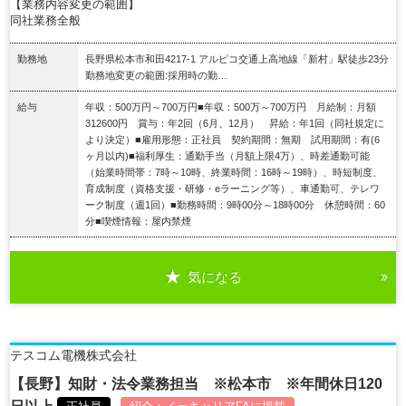
【業務内容変更の範囲】
同社業務全般
勤務地
長野県松本市和田4217-1 アルピコ交通上高地線「新村」駅徒歩23分
勤務地変更の範囲:採用時の勤…
給与
年収：500万円～700万円■年収：500万～700万円 月給制：月額
312600円 賞与：年2回（6月、12月） 昇給：年1回（同社規定に
より決定）■雇用形態：正社員 契約期間：無期 試用期間：有(6
ヶ月以内)■福利厚生：通勤手当（月額上限4万）、時差通勤可能
（始業時間帯：7時～10時、終業時間：16時～19時）、時短制度、
育成制度（資格支援・研修・eラーニング等）、車通勤可、テレワ
ーク制度（週1回）■勤務時間：9時00分～18時00分 休憩時間：60
分■喫煙情報：屋内禁煙
気になる
詳細を見る
テスコム電機株式会社
【長野】知財・法令業務担当 ※松本市 ※年間休日120