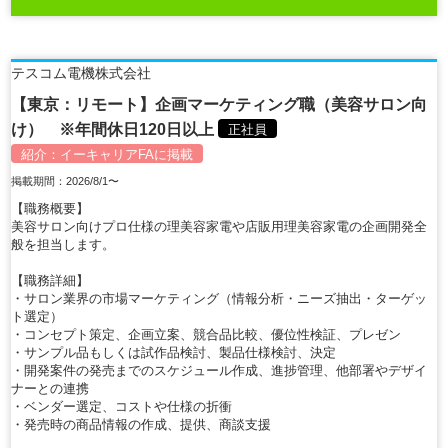
テスコム電機株式会社
【東京：リモート】企画マーケティング職（美容サロン向
け） ※年間休日120日以上
正社員
紹介：
イーキャリアFA
に掲載
掲載期間：2026/8/1〜
【職務概要】
美容サロン向けプロ仕様の理美容家電や店販用理美容家電の企画開発全
般を担当します。
【職務詳細】
・サロン業界の市場マーケティング（情報分析・ニーズ抽出・ターゲッ
ト選定）
・コンセプト策定、企画立案、競合品比較、優位性検証、プレゼン
・サンプル品もしくは試作品検討、製品仕様検討、決定
・開発案件の発売までのスケジュール作成、進捗管理、他部署やデザイ
ナーとの連携
・ベンダー選定、コストや仕様の折衝
・発売時の商品情報の作成、提供、商談支援