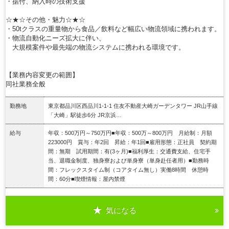
・据付、納入時の技術支援
☆★☆その他・魅力☆★☆
・50tクラスの重量物から食品／飲料など幅広い物流領域に携われます。
・物流自動化ニーズ拡大に伴い、
大規模案件や最先端の物流システムに携われる環境です。
【業務内容変更の範囲】
同社業務全般
勤務地
東京都品川区西品川1-1-1 住友不動産大崎ガーデンタワー JR山手線
「大崎」駅徒歩6分 JR京浜…
給与
年収：500万円～750万円■年収：500万～800万円 月給制：月額
223000円 賞与：年2回 昇給：年1回■雇用形態：正社員 契約期
間：無期 試用期間：有(3ヶ月)■福利厚生：交通費支給、住宅手
当、退職金制度、独身寮および単身寮（単身赴任者用）■勤務時
間：フレックスタイム制（コアタイム無し）実働8時間 休憩時
間：60分■喫煙情報：屋内禁煙
気になる
詳細を見る