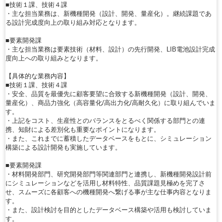
■技術１課、技術４課
・主な担当業務は、新機種開発（設計、開発、量産化）。継続課題であ
る設計完成度向上の取り組み対応となります。
■要素開発課
・主な担当業務は要素技術（材料、設計）の先行開発、LIB電池設計完成
度向上への取り組みとなります。
【具体的な業務内容】
■技術１課、技術４課
・安全、品質を最優先に顧客要望に合致する新機種開発（設計、開発、
量産化）、商品力強化（高容量化/高出力化/高耐久化）に取り組んでいま
す。
・上記をコスト、生産性とのバランスをとるべく関係する部門との連
携、知財による差別化も重要なポイントになります。
・また、これまでに蓄積したデータベースをもとに、シミュレーション
構築による設計開発も実施しています。
■要素開発課
・材料開発部門、研究開発部門等関連部門と連携し、新機種開発設計前
にシミュレーションなどを活用し材料特性、品質課題見極めを完了さ
せ、スムーズに各顧客への機種開発へ繋げる事が主な仕事内容となりま
す。
・また、設計検討を目的としたデータベース構築や活用も検討していま
す。