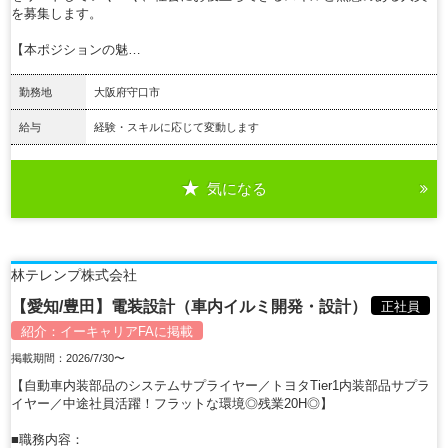
を募集します。
【本ポジションの魅…
勤務地
大阪府守口市
給与
経験・スキルに応じて変動します
気になる
詳細を見る
林テレンプ株式会社
【愛知/豊田】電装設計（車内イルミ開発・設計）
正社員
紹介：
イーキャリアFA
に掲載
掲載期間：2026/7/30〜
【自動車内装部品のシステムサプライヤー／トヨタTier1内装部品サプラ
イヤー／中途社員活躍！フラットな環境◎残業20H◎】
■職務内容：