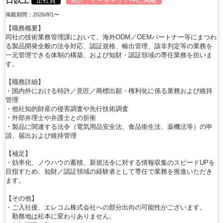
日以上
正社員
紹介：
イーキャリアFA
に掲載
掲載期間：2026/8/1〜
【職務概要】
同社の技術業務管理課において、海外ODM／OEMパートナー等にまつわ
る製品開発全般の法令対応、認証規格、輸出管理、該非判定等の業務を
一元管理できる体制の構築、および知財・認証領域の専任業務を担いま
す。
【職務詳細】
・国内外における特許／意匠／商標出願・権利化に係る業務および維持
管理
・他社知的財産の侵害調査や先行技術調査
・外部弁理士や弁護士との折衝
・製品に関連する法令（電気用品安全法、食品衛生法、薬機法等）の申
請、届出および維持管理
【補足】
・効率化、ノウハウの蓄積、新規法令に対する情報収集のスピードUPを
目指すため、知財／認証領域の経験者として専任で業務を推進いただき
ます。
【その他】
・ご入社後、エレコム株式会社への部分出向の可能性がございます。
勤務地は松本に変わりありません。