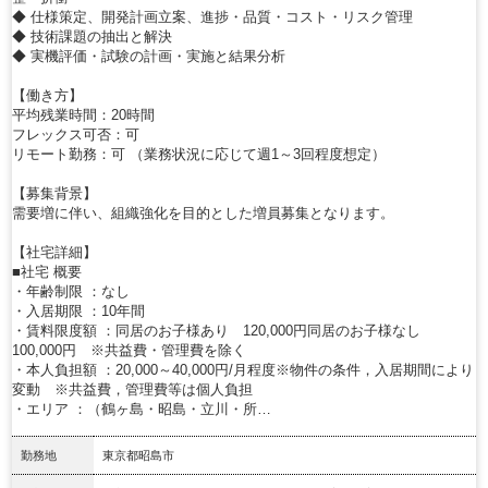
◆ 仕様策定、開発計画立案、進捗・品質・コスト・リスク管理
◆ 技術課題の抽出と解決
◆ 実機評価・試験の計画・実施と結果分析
【働き方】
平均残業時間：20時間
フレックス可否：可
リモート勤務：可 （業務状況に応じて週1～3回程度想定）
【募集背景】
需要増に伴い、組織強化を目的とした増員募集となります。
【社宅詳細】
■社宅 概要
・年齢制限 ：なし
・入居期限 ：10年間
・賃料限度額 ：同居のお子様あり 120,000円同居のお子様なし
100,000円 ※共益費・管理費を除く
・本人負担額 ：20,000～40,000円/月程度※物件の条件，入居期間により
変動 ※共益費，管理費等は個人負担
・エリア ：（鶴ヶ島・昭島・立川・所…
勤務地
東京都昭島市