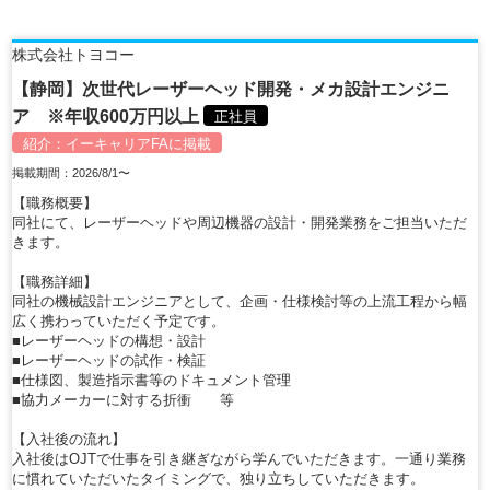
株式会社トヨコー
【静岡】次世代レーザーヘッド開発・メカ設計エンジニ
ア ※年収600万円以上
正社員
紹介：
イーキャリアFA
に掲載
掲載期間：2026/8/1〜
【職務概要】
同社にて、レーザーヘッドや周辺機器の設計・開発業務をご担当いただ
きます。
【職務詳細】
同社の機械設計エンジニアとして、企画・仕様検討等の上流工程から幅
広く携わっていただく予定です。
■レーザーヘッドの構想・設計
■レーザーヘッドの試作・検証
■仕様図、製造指示書等のドキュメント管理
■協力メーカーに対する折衝 等
【入社後の流れ】
入社後はOJTで仕事を引き継ぎながら学んでいただきます。一通り業務
に慣れていただいたタイミングで、独り立ちしていただきます。