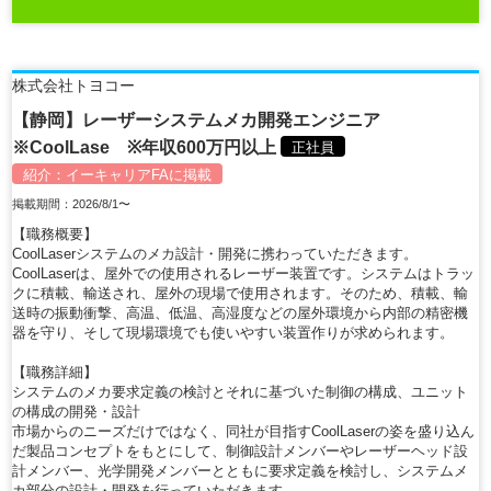
株式会社トヨコー
【静岡】レーザーシステムメカ開発エンジニア
※CoolLase ※年収600万円以上
正社員
紹介：
イーキャリアFA
に掲載
掲載期間：2026/8/1〜
【職務概要】
CoolLaserシステムのメカ設計・開発に携わっていただきます。
CoolLaserは、屋外での使用されるレーザー装置です。システムはトラッ
クに積載、輸送され、屋外の現場で使用されます。そのため、積載、輸
送時の振動衝撃、高温、低温、高湿度などの屋外環境から内部の精密機
器を守り、そして現場環境でも使いやすい装置作りが求められます。
【職務詳細】
システムのメカ要求定義の検討とそれに基づいた制御の構成、ユニット
の構成の開発・設計
市場からのニーズだけではなく、同社が目指すCoolLaserの姿を盛り込ん
だ製品コンセプトをもとにして、制御設計メンバーやレーザーヘッド設
計メンバー、光学開発メンバーとともに要求定義を検討し、システムメ
カ部分の設計・開発を行っていただきます。