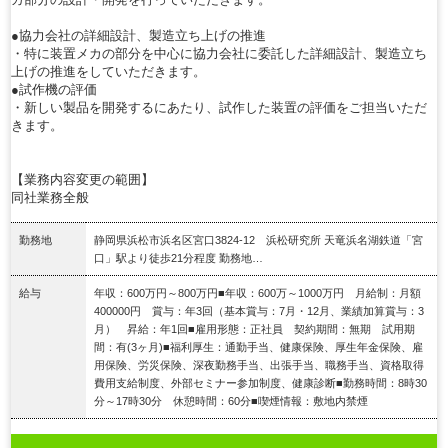
●協力会社の詳細設計、製造立ち上げの推進
・特に装置メカの部分を中心に協力会社に委託した詳細設計、製造立ち
上げの推進をしていただきます。
●試作機の評価
・新しい製品を開発するにあたり、試作した装置の評価をご担当いただ
きます。
【業務内容変更の範囲】
同社業務全般
勤務地
静岡県浜松市浜名区宮口3824-12 浜松研究所 天竜浜名湖鉄道「宮
口」駅より徒歩21分程度 勤務地…
給与
年収：600万円～800万円■年収：600万～1000万円 月給制：月額
400000円 賞与：年3回（基本賞与：7月・12月、業績加算賞与：3
月） 昇給：年1回■雇用形態：正社員 契約期間：無期 試用期
間：有(3ヶ月)■福利厚生：通勤手当、健康保険、厚生年金保険、雇
用保険、労災保険、深夜勤務手当、出張手当、職務手当、資格取得
費用支給制度、外部セミナー参加制度、健康診断■勤務時間：8時30
分～17時30分 休憩時間：60分■喫煙情報：敷地内禁煙