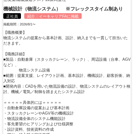
機械設計（物流システム） ※フレックスタイム制あり
正社員
紹介：
イーキャリアFA
に掲載
掲載期間：2026/8/1〜
【職務概要】
物流システムの提案から基本計画、設計、納入までを一貫して担当いた
だきます。
【職務詳細】
■製品：自動倉庫（スタッカクレーン、ラック）、周辺設備（台車、AGV
など）、
物流システム設備
■範囲：提案支援、レイアウト計画、基本設計、機構設計、顧客折衝、納
入対応
■開発内容：CADを用いた物流設備の設計、物流システムのレイアウト検
討、機械／電気／制御を踏まえたシステム設計
＝＝＝＝＝具体的には＝＝＝＝＝
・自動倉庫設備の提案および基本計画
・スタッカクレーンやAGV等の機構設計
・物流設備全体のシステム機能設計
・客先要望のヒアリングおよび仕様調整
・設計資料、技術資料の作成