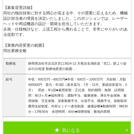
【募集背景詳細】
同社の独自技術に対する関心が高まる中、その需要に応えるため、機械
設計担当者の増員を決定いたしました。このポジションでは、レーザー
ヘッドや周辺機器の設計・開発を担当していただきます。
企画・仕様検討など、上流工程から携わることで、非常にやりがいのあ
る役割です。
【業務内容変更の範囲】
同社業務全般
勤務地
静岡県浜松市浜北区宮口3824-12 天竜浜名湖鉄道「宮口」駅より徒
歩21分程度 勤務地変更の範囲:…
給与
年収：600万円～800万円■年収：600万～1000万円 月給制：月額
400000円 賞与：年3回（基本賞与：7月・12月、業績加算賞与：3
月） 昇給：年1回■雇用形態：正社員 契約期間：無期 試用期
間：有(3ヶ月)■福利厚生：通勤手当、健康保険、厚生年金保険、雇
用保険、労災保険、深夜勤務手当、出張手当、職務手当、資格取得
費用支給制度、外部セミナー参加制度、健康診断■勤務時間：8時30
分～17時30分 休憩時間：60分■喫煙情報：敷地内禁煙
気になる
詳細を見る