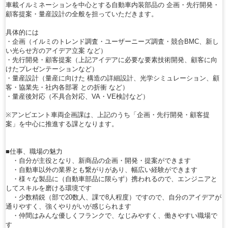
車載イルミネーションを中心とする自動車内装部品の 企画・先行開発・
顧客提案・量産設計の全般を担っていただきます。
具体的には
・企画（イルミのトレンド調査・ユーザーニーズ調査・競合BMC、新し
い光らせ方のアイデア立案 など）
・先行開発・顧客提案（上記アイデアに必要な要素技術開発、顧客に向
けたプレゼンテーションなど）
・量産設計（量産に向けた 構造の詳細設計、光学シミュレーション、顧
客・協業先・社内各部署 との折衝 など）
・量産後対応（不具合対応、VA・VE検討など）
※アンビエント車両企画課は、上記のうち「企画・先行開発・顧客提
案」を中心に推進する課となります。
■仕事、職場の魅力
・自分が主役となり、新商品の企画・開発・提案ができます
・自動車以外の業界とも繋がりがあり、幅広い経験ができます
・様々な製品に（自動車部品に限らず）携われるので、エンジニアと
してスキルを磨ける環境です
・少数精鋭（部で20数人、課で8人程度）ですので、自分のアイデアが
通りやすく、強くやりがいが感じられます
・仲間はみんな優しくフランクで、なじみやすく、働きやすい職場で
す