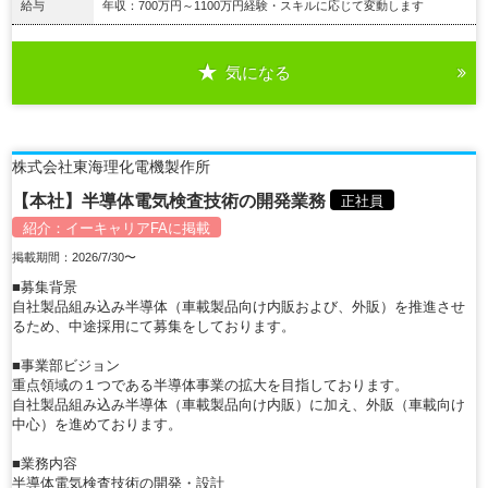
給与
年収：700万円～1100万円経験・スキルに応じて変動します
気になる
詳細を見る
株式会社東海理化電機製作所
【本社】半導体電気検査技術の開発業務
正社員
紹介：
イーキャリアFA
に掲載
掲載期間：2026/7/30〜
■募集背景
自社製品組み込み半導体（車載製品向け内販および、外販）を推進させ
るため、中途採用にて募集をしております。
■事業部ビジョン
重点領域の１つである半導体事業の拡大を目指しております。
自社製品組み込み半導体（車載製品向け内販）に加え、外販（車載向け
中心）を進めております。
■業務内容
半導体電気検査技術の開発・設計