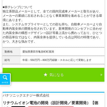
■林テレンプについて
独立系部品メーカーとして、全ての国内完成車メーカーと取引があり、
メーカーの業績に左右されることなく事業展開を進めることができる環
境にあります。
また、システムサプライヤーとしての顔も持ち、自動車メーカーより自
動車内装全体の開発を任されています。新車開発のコンセプトに合わせ
た内装全体の構想⇒デザイン⇒設計等最上流から携わっており、ひとつ
の部品単位ではなく、内装全体を提供している点は同社の特徴であり、
かつ、大きな強みです。
勤務地
愛知県豊田市亀首町町屋洞
給与
年収：550万円～800万円経験・スキルに応じて変動します
気になる
詳細を見る
条件変更
パナソニックエナジー株式会社
リチウムイオン電池の開発（設計開発／要素開発）【徳