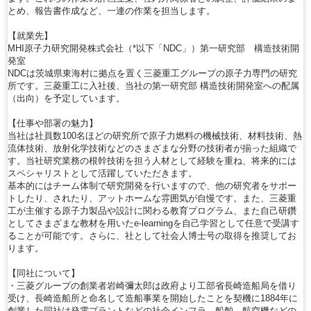
とめ、報告書作成など、一連の作業を担当します。
【就業先】
MHI原子力研究開発株式会社（*以下「NDC」）第一研究部 構造技術開
発室
NDCは茨城県東海村に拠点を置く三菱重工グループの原子力専門の研究
所です。三菱重工に入社後、当社の第一研究部 構造技術開発室への配属
（出向）を予定しています。
【仕事や部署の魅力】
当社は社員数100名ほどの研究所で原子力燃料の機械技術、材料技術、熱
流体技術、放射化学技術などのさまざまな分野の技術者が揃った組織で
す。当社研究業務の根幹技術を担う人材として経験を重ね、将来的には
スペシャリストとして活躍していただきます。
基本的にはチーム体制で研究開発を行いますので、他の研究者をサポー
トしたり、されたり、アットホームな雰囲気が自慢です。また、三菱重
工が主催する原子力製品や設計に関わる教育プログラム、また自己研鑽
としてさまざまな教材を用いたe-learningを自己学習として任意で受講す
ることが可能です。さらに、社として社会人博士号の取得を推奨してお
ります。
【同社について】
・三菱グループの創業者岩崎彌太郎は政府より工部省長崎造船局を借り
受け、長崎造船所と命名して造船事業を開始したことを契機に1884年に
創業した同社は発電プラントなどの社会インフラ、船舶、航空機などの