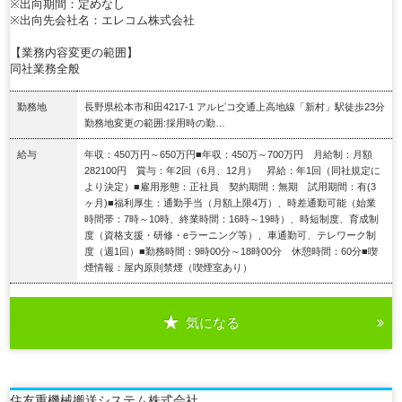
※出向期間：定めなし
※出向先会社名：エレコム株式会社
【業務内容変更の範囲】
同社業務全般
勤務地
長野県松本市和田4217-1 アルピコ交通上高地線「新村」駅徒歩23分
勤務地変更の範囲:採用時の勤…
給与
年収：450万円～650万円■年収：450万～700万円 月給制：月額
282100円 賞与：年2回（6月、12月） 昇給：年1回（同社規定に
より決定）■雇用形態：正社員 契約期間：無期 試用期間：有(3
ヶ月)■福利厚生：通勤手当（月額上限4万）、時差通勤可能（始業
時間帯：7時～10時、終業時間：16時～19時）、時短制度、育成制
度（資格支援・研修・eラーニング等）、車通勤可、テレワーク制
度（週1回）■勤務時間：9時00分～18時00分 休憩時間：60分■喫
煙情報：屋内原則禁煙（喫煙室あり）
気になる
詳細を見る
住友重機械搬送システム株式会社