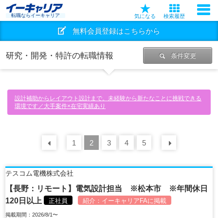
転職ならイーキャリア
気になる
検索履歴
無料会員登録はこちらから
研究・開発・特許の転職情報
条件変更
設計補助からレイアウト設計まで。未経験から新たなことに挑戦できる
環境です／大手案件×在宅実績あり
前の
1
30
2
件
3
4
5
次の
30
テスコム電機株式会社
【長野：リモート】電気設計担当 ※松本市 ※年間休日
120日以上
正社員
紹介：
イーキャリアFA
に掲載
掲載期間：2026/8/1〜