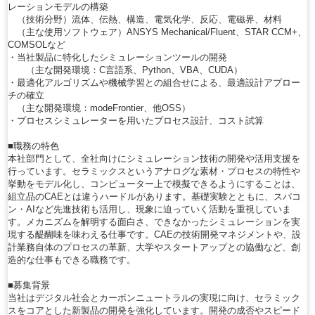
レーションモデルの構築
（技術分野）流体、伝熱、構造、電気化学、反応、電磁界、材料
（主な使用ソフトウェア）ANSYS Mechanical/Fluent、STAR CCM+、
COMSOLなど
・当社製品に特化したシミュレーションツールの開発
（主な開発環境：C言語系、Python、VBA、CUDA）
・最適化アルゴリズムや機械学習との組合せによる、最適設計アプロー
チの確立
（主な開発環境：modeFrontier、他OSS）
・プロセスシミュレーターを用いたプロセス設計、コスト試算
■職務の特色
本社部門として、全社向けにシミュレーション技術の開発や活用支援を
行っています。セラミックスというアナログな素材・プロセスの特性や
挙動をモデル化し、コンピューター上で模擬できるようにすることは、
組立品のCAEとは違うハードルがあります。基礎実験とともに、スパコ
ン・AIなど先進技術も活用し、現象に迫っていく活動を重視していま
す。メカニズムを解明する面白さ、できなかったシミュレーションを実
現する醍醐味を味わえる仕事です。CAEの技術開発マネジメントや、設
計業務自体のプロセスの革新、大学やスタートアップとの協働など、創
造的な仕事もできる職務です。
■募集背景
当社はデジタル社会とカーボンニュートラルの実現に向け、セラミック
スをコアとした新製品の開発を強化しています。開発の成否やスピード