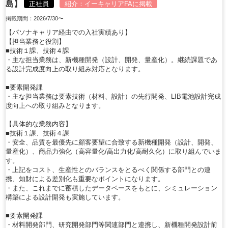
島】
正社員
紹介：
イーキャリアFA
に掲載
掲載期間：2026/7/30〜
【パソナキャリア経由での入社実績あり】
【担当業務と役割】
■技術１課、技術４課
・主な担当業務は、新機種開発（設計、開発、量産化）。継続課題であ
る設計完成度向上の取り組み対応となります。
■要素開発課
・主な担当業務は要素技術（材料、設計）の先行開発、LIB電池設計完成
度向上への取り組みとなります。
【具体的な業務内容】
■技術１課、技術４課
・安全、品質を最優先に顧客要望に合致する新機種開発（設計、開発、
量産化）、商品力強化（高容量化/高出力化/高耐久化）に取り組んでいま
す。
・上記をコスト、生産性とのバランスをとるべく関係する部門との連
携、知財による差別化も重要なポイントになります。
・また、これまでに蓄積したデータベースをもとに、シミュレーション
構築による設計開発も実施しています。
■要素開発課
・材料開発部門、研究開発部門等関連部門と連携し、新機種開発設計前