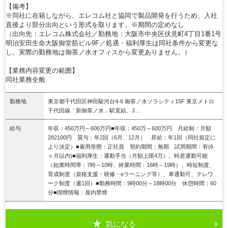
【備考】
※同社に在籍しながら、エレコム社と協同で製品開発を行うため、入社
直後より部分出向という形式を取ります。※期間の定めなし
（出向先：エレコム株式会社／勤務地：大阪市中央区伏見町4丁目1番1号
明治安田生命大阪御堂筋ビル9F／処遇・福利厚生は同社条件から変更な
し。実際の勤務地は御茶ノ水オフィスから変更ありません。）
【業務内容変更の範囲】
同社業務全般
勤務地
東京都千代田区神田駿河台4-6 御茶ノ水ソラシティ15F 東京メトロ
千代田線「新御茶ノ水」駅直結、J…
給与
年収：450万円～600万円■年収：450万～600万円 月給制：月額
282100円 賞与：年2回（6月、12月） 昇給：年1回（同社規定に
より決定）■雇用形態：正社員 契約期間：無期 試用期間：有(6
ヶ月以内)■福利厚生：通勤手当（月額上限4万）、時差通勤可能
（始業時間帯：7時～10時、終業時間：16時～19時）、時短制度、
育成制度（資格支援・研修・eラーニング等）、車通勤可、テレワ
ーク制度（週1回）■勤務時間：9時00分～18時00分 休憩時間：60
分■喫煙情報：屋内禁煙
気になる
詳細を見る