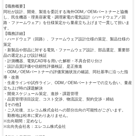
【職務概要】
同社が設計、開発、製造を委託する海外ODM／OEMパートナーと協働
し、民生機器・理美容家電・調理家電の電気設計（ハードウェア／回
路・ファームウェア）を仕様策定から量産立ち上げまで一貫して担いま
す。
【職務詳細】
・ハードウェア（回路）、ファームウェア設計仕様の策定、製品仕様の
策定
・新製品や部品に対する電気・ファームウェア設計、部品選定、重要部
品の選定および設計検証
・計測機器、電気CAD等を用いた解析・不具合切り分け
・設計品質評価や信頼性評価検証、是正推進
・ODM／OEMパートナーの評価実施状況の確認、同社基準に沿った指
導・改善
・生産ラインや試作ライン、ODM／OEMパートナーでの立ち合い、量産
立ち上げ時の課題解決
・開発スケジュール策定、進捗・課題管理
・品質管理項目設定、コスト交渉、物流設定、契約交渉・締結
【その他】
・ご入社後、エレコム株式会社への部分出向の可能性がございます。
勤務地は松本に変わりありません。
※出向期間：定めなし
※出向先会社名：エレコム株式会社