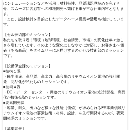
にシミュレーションなどを活用し材料特性、品質課題見極めを完了さ
せ、スムーズに各顧客への機種開発へ繋げる事が主な仕事内容となりま
す。
・また、設計検討を目的としたデータベース構築や活用も検討していま
す。
【セル技術部のミッション】
私たちを取り巻く環境（地球環境、社会情勢、市場）の変化は年々激し
さを増しています。そのような変化にしなやかに対応し、お客さまへ価
値（ある商品）をタイムリーにお届けするのがセル技術部のミッション
です。
【設備保全課のミッション】
■技術１課
・民生用途、高品質、高出力、高容量のリチウムイオン電池の設計開
発、商品化が私たちのミッションです。
■技術４課
・DC（データーセンター）用途のリチウムイオン電池の設計開発、商品
化が技術4課のミッションです。
■要素開発課
・容量、耐久、出力など様々な性能（価値）が求められるES事業領域リ
チウムイオン電池の要素技術（材料、設計）を先行開発するのが、要素
開発課のミッションです。
【募集背景】