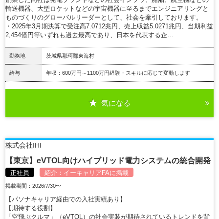
輸送機器、大型ロケットなどの宇宙機器に至るまでエンジニアリングと
ものづくりのグローバルリーダーとして、社会を牽引しております。
・2025年3月期決算で受注高7.0712兆円、売上収益5.0271兆円、当期利益
2,454億円等いずれも過去最高であり、日本を代表する企…
勤務地
茨城県那珂郡東海村
給与
年収：600万円～1100万円経験・スキルに応じて変動します
気になる
詳細を見る
株式会社IHI
【東京】eVTOL向けハイブリッド電力システムの統合開発
正社員
紹介：
イーキャリアFA
に掲載
掲載期間：2026/7/30〜
【パソナキャリア経由での入社実績あり】
【期待する役割】
「空飛ぶクルマ」（eVTOL）の社会実装が期待されているトレンドを背