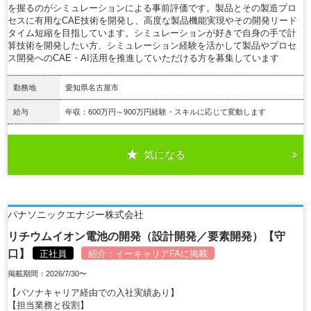
を握るのがシミュレーションによる事前評価です。製品とその製造プロ
セスに有用なCAE技術を開発し、高度な製品機能実現やその開発リード
タイム短縮を目指しています。シミュレーションが好きで自身の手で計
算技術を開発したい方、シミュレーション経験を活かして製品やプロセ
ス開発へのCAE・AI活用を推進していただける方を募集しています
勤務地
愛知県名古屋市
給与
年収：600万円～900万円経験・スキルに応じて変動します
気になる
詳細を見る
パナソニックエナジー株式会社
リチウムイオン電池の開発（設計開発／要素開発）【守
口】
正社員
紹介：
イーキャリアFA
に掲載
掲載期間：2026/7/30〜
【パソナキャリア経由での入社実績あり】
【担当業務と役割】