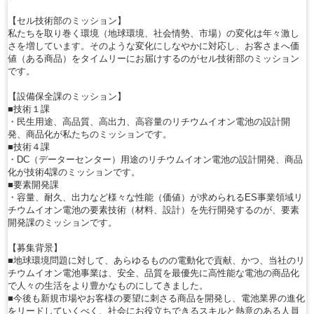
【セル技術部のミッション】
私たちを取り巻く環境（地球環境、社会情勢、市場）の変化は年々激し
さを増しています。そのような変化にしなやかに対応し、お客さまへ価
値（ある商品）をタイムリーにお届けするのがセル技術部のミッション
です。
【設備保全課のミッション】
■技術１課
・民生用途、高品質、高出力、高容量のリチウムイオン電池の設計開
発、商品化が私たちのミッションです。
■技術４課
・DC（データーセンター）用途のリチウムイオン電池の設計開発、商品
化が技術4課のミッションです。
■要素開発課
・容量、耐久、出力など様々な性能（価値）が求められるES事業領域リ
チウムイオン電池の要素技術（材料、設計）を先行開発するのが、要素
開発課のミッションです。
【募集背景】
■地球環境問題に対して、あらゆるものの電動化で貢献、かつ、当社のリ
チウムイオン電池事業は、安全、品質を最優先に高性能な電池の商品化
で人々の生活をより豊かなものにしてきました。
■今後も新規市場やお客様の要望に刺さる商品を開発し、電池業界の進化
をリードしていくべく、社会にお役立ちできるスキルと熱意のある人員