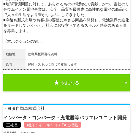
■地球環境問題に対して、あらゆるものの電動化で貢献、かつ、当社のリ
チウムイオン電池事業は、安全、品質を最優先に高性能な電池の商品化
で人々の生活をより豊かなものにしてきました。
■今後も新規市場やお客様の要望に刺さる商品を開発し、電池業界の進化
をリードしていくべく、社会にお役立ちできるスキルと熱意のある人員
を募集します。
【本ポジションの魅…
勤務地
徳島県板野郡松茂町
給与
経験・スキルに応じて変動します
気になる
詳細を見る
トヨタ自動車株式会社
インバータ・コンバータ・充電器等パワエレユニット開発
正社員
紹介：
イーキャリアFA
に掲載