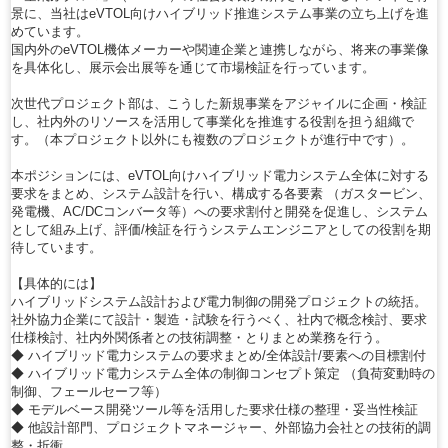
景に、当社はeVTOL向けハイブリッド推進システム事業の立ち上げを進
めています。
国内外のeVTOL機体メーカーや関連企業と連携しながら、将来の事業像
を具体化し、展示会出展等を通じて市場検証を行っています。
次世代プロジェクト部は、こうした新規事業をアジャイルに企画・検証
し、社内外のリソースを活用して事業化を推進する役割を担う組織で
す。（本プロジェクト以外にも複数のプロジェクトが進行中です）。
本ポジションには、eVTOL向けハイブリッド電力システム全体に対する
要求をまとめ、システム設計を行い、構成する各要素 （ガスタービン、
発電機、AC/DCコンバータ等）への要求割付と開発を促進し、システム
として組み上げ、評価/検証を行うシステムエンジニアとしての役割を期
待しています。
【具体的には】
ハイブリッドシステム設計および電力制御の開発プロジェクトの統括。
社外協力企業にて設計・製造・試験を行うべく、社内で概念検討、要求
仕様検討、社内外関係者との技術調整・とりまとめ業務を行う。
◆ ハイブリッド電力システムの要求まとめ/全体設計/要素への目標割付
◆ ハイブリッド電力システム全体の制御コンセプト策定 （負荷変動時の
制御、フェールセーフ等）
◆ モデルベース開発ツール等を活用した要求仕様の整理・妥当性検証
◆ 他設計部門、プロジェクトマネージャー、外部協力会社との技術的調
整・折衝