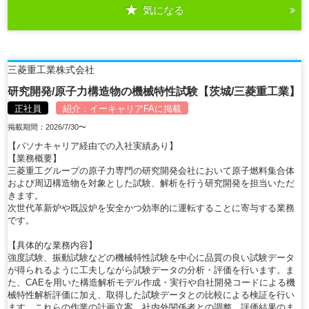
気になる
詳細を見る
三菱重工業株式会社
研究開発/原子力構造物の機械特性試験【茨城/三菱重工業】
正社員
紹介：
イーキャリアFA
に掲載
掲載期間：2026/7/30〜
【パソナキャリア経由での入社実績あり】
【業務概要】
三菱重工グループの原子力専門の研究開発会社において原子燃料集合体
および周辺構造物を対象とした試験、解析を行う研究開発を担当いただ
きます。
次世代革新炉や既設炉を安全かつ効率的に運転することに寄与する業務
です。
【具体的な業務内容】
強度試験、振動試験などの機械特性試験を中心に品質の良い試験データ
が得られるように工夫しながら試験データの分析・評価を行います。ま
た、CAEを用いた構造解析モデル作成・実行や自社開発コードによる機
械特性解析評価に加え、取得した試験データとの比較による検証を行い
ます。これらの作業の計画立案、社内外関係者との調整、評価結果のま