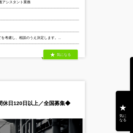
価アシスタント業務
どを考慮し、相談のうえ決定します。...
気になる
休日120日以上／全国募集◆
気に
なる