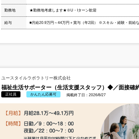
勤務地
★勤務地考慮します★※U・Iターン歓迎
給与
■月給20.9万円～44万円＋賞与（年2回） ※スキル・経験・前給
ユースタイルラボラトリー株式会社
福祉生活サポーター（生活支援スタッフ）◆／面接確
正社員
かんたん応募可
掲載終了日：2026/8/27