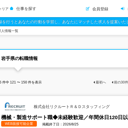
仕事を探す
会員登録
ャリア
録を行うとあなたの行動を学習し、あなたにマッチした求人を提案いた
求人情報一覧
岩手県の転職情報
6
件中
121 〜 150
件を表示
最初へ
前の
30
株式会社リクルートＲ＆Ｄスタッフィング
機械・製造サポート職◆未経験歓迎／年間休日120日
WEB面接可能企業
掲載終了日：2026/8/25