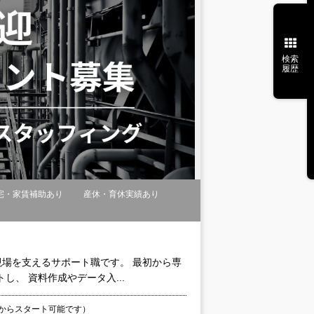
検索
履歴
宅・家賃補助あり
産休・育休実績あり
現場を支えるサポート職です。 最初から専
、 資料作成やデータ入...
からスタート可能です）