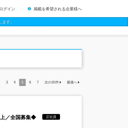
ログイン
掲載を希望される企業様へ
します。
件
3
4
5
6
7
次の
30
件
最後へ
以上／全国募集◆
正社員