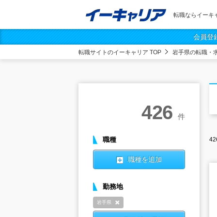
転職ならイーキ
会員登
転職サイトのイーキャリア TOP
岩手県の転職・
426
件
職種
42
職種を追加
勤務地
岩手県
削除