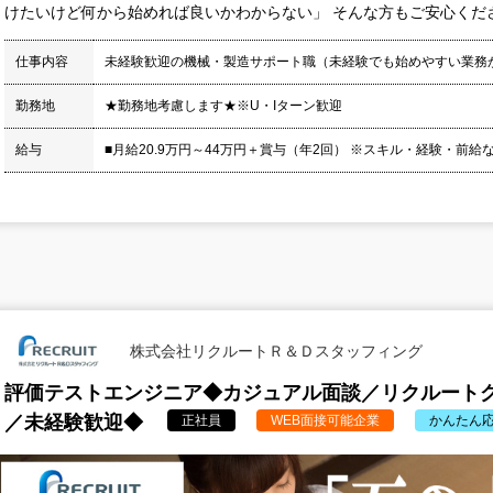
けたいけど何から始めれば良いかわからない」 そんな方もご安心くださ
仕事内容
未経験歓迎の機械・製造サポート職（未経験でも始めやすい業務
勤務地
★勤務地考慮します★※U・Iターン歓迎
給与
■月給20.9万円～44万円＋賞与（年2回） ※スキル・経験・前給
株式会社リクルートＲ＆Ｄスタッフィング
評価テストエンジニア◆カジュアル面談／リクルートグ
／未経験歓迎◆
正社員
WEB面接可能企業
かんたん