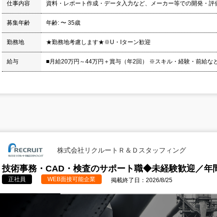
仕事内容
資料・レポート作成・データ入力など、メーカー等での開発・評
募集年齢
年齢: 〜 35歳
勤務地
★勤務地考慮します★※U・Iターン歓迎
給与
■月給20万円～44万円＋賞与（年2回） ※スキル・経験・前給な
株式会社リクルートＲ＆Ｄスタッフィング
技術事務・CAD・検査のサポート職◆未経験歓迎／年間
正社員
WEB面接可能企業
掲載終了日：2026/8/25