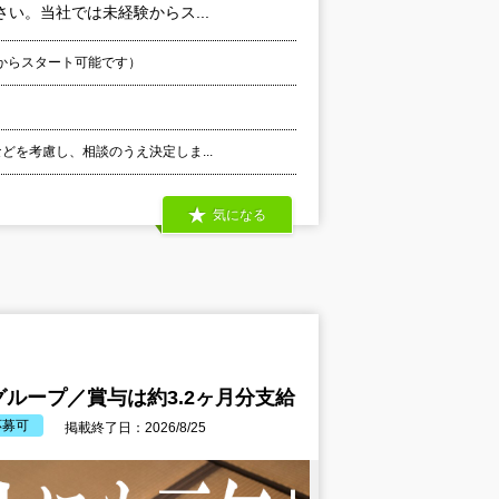
い。当社では未経験からス...
からスタート可能です）
などを考慮し、相談のうえ決定しま...
気になる
ループ／賞与は約3.2ヶ月分支給
応募可
掲載終了日：2026/8/25