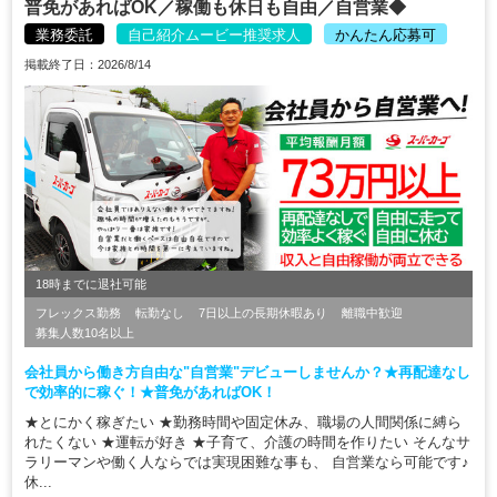
普免があればOK／稼働も休日も自由／自営業◆
業務委託
自己紹介ムービー推奨求人
かんたん応募可
掲載終了日：2026/8/14
18時までに退社可能
フレックス勤務
転勤なし
7日以上の長期休暇あり
離職中歓迎
募集人数10名以上
会社員から働き方自由な"自営業"デビューしませんか？★再配達なし
で効率的に稼ぐ！★普免があればOK！
★とにかく稼ぎたい ★勤務時間や固定休み、職場の人間関係に縛ら
れたくない ★運転が好き ★子育て、介護の時間を作りたい そんなサ
ラリーマンや働く人ならでは実現困難な事も、 自営業なら可能です♪
休...