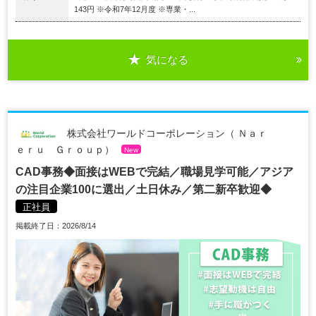
143円 ※令和7年12月度 ※専業・...
気になる
株式会社ワールドコーポレーション（ Ｎａｒ
ｅｒｕ Ｇｒｏｕｐ）
New
CAD事務◆面接はWEBで完結／職場見学可能／アジア
の注目企業100に選出／土日休み／第二新卒歓迎◆
正社員
掲載終了日：2026/8/14