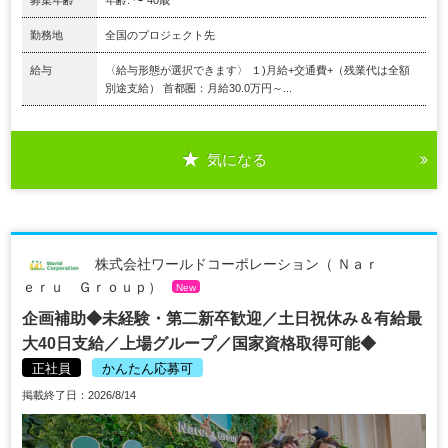
募集年齢
年齢: 〜 40歳
勤務地
全国のプロジェクト先
給与
〈給与形態が選択できます〉 １)月給+交通費+（残業代は全額
別途支給） 首都圏：月給30.0万円～...
気になる
株式会社ワールドコーポレーション（ Ｎａｒ
ｅｒｕ Ｇｒｏｕｐ）
New
企画補助◆未経験・第二新卒歓迎／土日祝休み＆有給最
大40日支給／上場グループ／国家資格取得可能◆
正社員
かんたん応募可
掲載終了日：2026/8/14