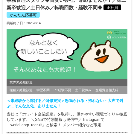
事務管理スタッフ◆古臭い会社、辞めませんか？／第二
新卒歓迎／土日休み／転職回数・経験不問◆
正社員
かんたん応募可
掲載終了日：2026/8/14
業界未経験歓迎
職種未経験歓迎
学歴不問
PC経験不要
土日祝休み
交通費全額支給
＜未経験から稼げる／研修充実＞怒鳴られる・帰れない・大声で叫
ぶ…そんな文化、ありません！
当社は「ホワイト企業認定」を取得し、働きやすい環境づくりを徹底
しています。 ＼SNSで特別情報も発信中／ Instagramで
「world_corp_recruit」と検索！ メンバー紹介など限定...