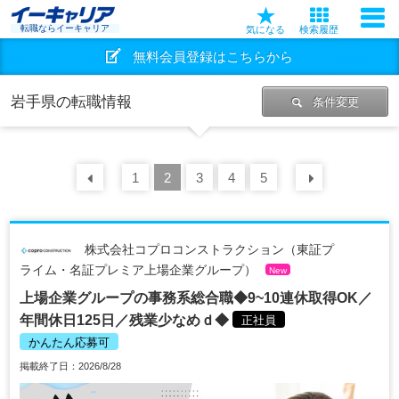
転職ならイーキャリア
気になる
検索履歴
無料会員登録はこちらから
岩手県の転職情報
条件変更
前の
1
30
2
件
3
4
5
次の
30
株式会社コプロコンストラクション（東証プ
ライム・名証プレミア上場企業グループ）
New
上場企業グループの事務系総合職◆9~10連休取得OK／
年間休日125日／残業少なめｄ◆
正社員
かんたん応募可
掲載終了日：2026/8/28