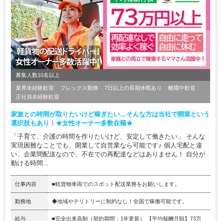
募集人数10名以上
業界未経験歓迎
フレックス勤務
7日以上の長期休暇あり
離職中歓迎
正社員未経験歓迎
家族との時間が取りたいけど稼ぎたい…そんな方は当社で開業という
選択肢もあり！★女性オーナー多数在籍★
「子育て、介護の時間を作りたいけど、安定して働きたい」 そんな
実現困難なことでも、開業して自営業なら可能です♪ 個人宅配と違
い、企業間配送なので、不在での再配達などはありません！ 自分が
動ける時間...
仕事内容
■軽貨物車両でのスポット配送業務をお願いします。
勤務地
◆地域やテリトリーに制約なし！全国で稼働可能です。
給与
■完全出来高制（契約期間：1年更新） 【平均報酬月額】73万