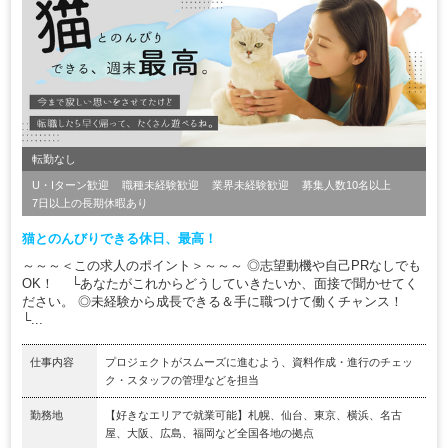
転勤なし
U・Iターン歓迎
職種未経験歓迎
業界未経験歓迎
募集人数10名以上
7日以上の長期休暇あり
猫とのんびりできる休日、最高！
～～～＜この求人のポイント＞～～～ ◎志望動機や自己PRなしでも
OK！ └あなたがこれからどうしていきたいか、面接で聞かせてく
ださい。 ◎未経験から成長できる＆手に職つけて働くチャンス！
└...
仕事内容
プロジェクトがスムーズに進むよう、資料作成・進行のチェッ
ク・スタッフの管理などを担当
勤務地
【好きなエリアで就業可能】札幌、仙台、東京、横浜、名古
屋、大阪、広島、福岡など全国各地の拠点