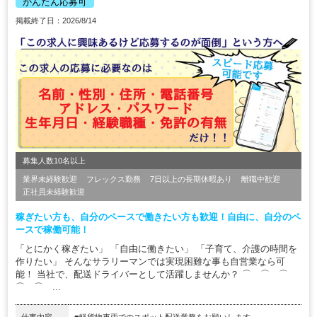
かんたん応募可
掲載終了日：2026/8/14
募集人数10名以上
業界未経験歓迎
フレックス勤務
7日以上の長期休暇あり
離職中歓迎
正社員未経験歓迎
稼ぎたい方も、自分のペースで働きたい方も歓迎！自由に、自分のペ
ースで稼働可能！
「とにかく稼ぎたい」 「自由に働きたい」 「子育て、介護の時間を
作りたい」 そんなサラリーマンでは実現困難な事も自営業なら可
能！ 当社で、配送ドライバーとして活躍しませんか？ ⌒ ⌒ ⌒
⌒ ⌒ ...
仕事内容
■軽貨物車両でのスポット配送業務をお願いします。