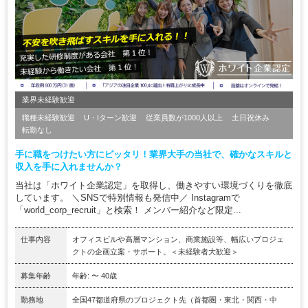
業界未経験歓迎
職種未経験歓迎
U・Iターン歓迎
従業員数が1000人以上
土日祝休み
転勤なし
手に職をつけたい方にピッタリ！業界大手の当社で、確かなスキルと
収入を手に入れませんか？
当社は「ホワイト企業認定」を取得し、働きやすい環境づくりを徹底
しています。 ＼SNSで特別情報も発信中／ Instagramで
「world_corp_recruit」と検索！ メンバー紹介など限定...
仕事内容
オフィスビルや高層マンション、商業施設等、幅広いプロジェ
クトの企画立案・サポート。＜未経験者大歓迎＞
募集年齢
年齢: 〜 40歳
勤務地
全国47都道府県のプロジェクト先（首都圏・東北・関西・中