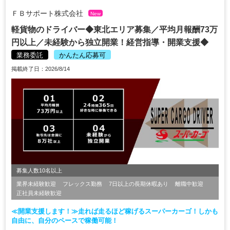
ＦＢサポート株式会社
New
軽貨物のドライバー◆東北エリア募集／平均月報酬73万
円以上／未経験から独立開業！経営指導・開業支援◆
業務委託
かんたん応募可
掲載終了日：2026/8/14
募集人数10名以上
業界未経験歓迎
フレックス勤務
7日以上の長期休暇あり
離職中歓迎
正社員未経験歓迎
≪開業支援します！≫走れば走るほど稼げるスーパーカーゴ！しかも
自由に、自分のペースで稼働可能！