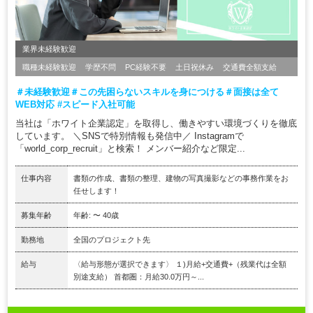
業界未経験歓迎
職種未経験歓迎
学歴不問
PC経験不要
土日祝休み
交通費全額支給
＃未経験歓迎＃この先困らないスキルを身につける＃面接は全て
WEB対応 #スピード入社可能
当社は「ホワイト企業認定」を取得し、働きやすい環境づくりを徹底
しています。 ＼SNSで特別情報も発信中／ Instagramで
「world_corp_recruit」と検索！ メンバー紹介など限定...
仕事内容
書類の作成、書類の整理、建物の写真撮影などの事務作業をお
任せします！
募集年齢
年齢: 〜 40歳
勤務地
全国のプロジェクト先
給与
〈給与形態が選択できます〉 １)月給+交通費+（残業代は全額
別途支給） 首都圏：月給30.0万円～...