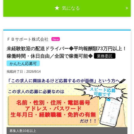
気になる
ＦＢサポート株式会社
New
未経験歓迎の配送ドライバー◆平均報酬額73万円以上！
稼働時間・休日自由／全国で稼働可能◆
業務委託
かんたん応募可
掲載終了日：2026/8/14
募集人数10名以上