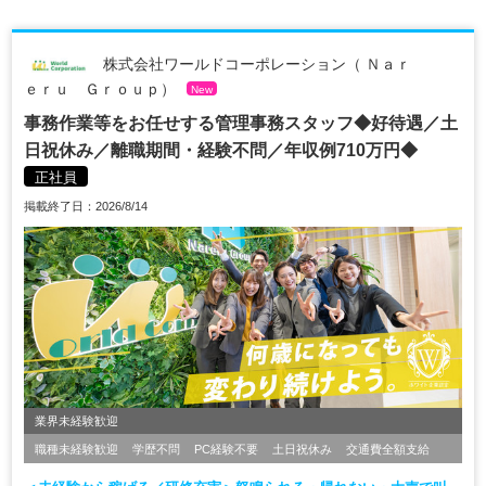
株式会社ワールドコーポレーション（ Ｎａｒ
ｅｒｕ Ｇｒｏｕｐ）
New
事務作業等をお任せする管理事務スタッフ◆好待遇／土
日祝休み／離職期間・経験不問／年収例710万円◆
正社員
掲載終了日：2026/8/14
業界未経験歓迎
職種未経験歓迎
学歴不問
PC経験不要
土日祝休み
交通費全額支給