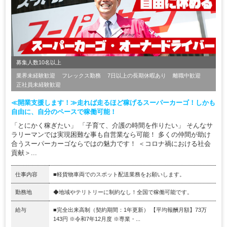
募集人数10名以上
業界未経験歓迎
フレックス勤務
7日以上の長期休暇あり
離職中歓迎
正社員未経験歓迎
≪開業支援します！≫走れば走るほど稼げるスーパーカーゴ！しかも
自由に、自分のペースで稼働可能！
「とにかく稼ぎたい」 「子育て、介護の時間を作りたい」 そんなサ
ラリーマンでは実現困難な事も自営業なら可能！ 多くの仲間が助け
合うスーパーカーゴならではの魅力です！ ＜コロナ禍における社会
貢献＞...
仕事内容
■軽貨物車両でのスポット配送業務をお願いします。
勤務地
◆地域やテリトリーに制約なし！全国で稼働可能です。
給与
■完全出来高制（契約期間：1年更新） 【平均報酬月額】73万
143円 ※令和7年12月度 ※専業・...