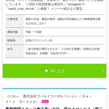
しています。 ＼SNSで特別情報も発信中／ Instagramで
「world_corp_recruit」と検索！ メンバー紹介など限定...
仕事内容
書類の作成、書類の整理、建物の写真撮影などの事務業務全般
をお任せします！
募集年齢
年齢: 〜 40歳
勤務地
全国のプロジェクト先
給与
〈給与形態が選択できます〉 １)月給+交通費+（残業代は全額
別途支給） 首都圏：月給30.0万円～...
気になる
株式会社ワールドコーポレーション（ Ｎａｒ
ｅｒｕ Ｇｒｏｕｐ）
New