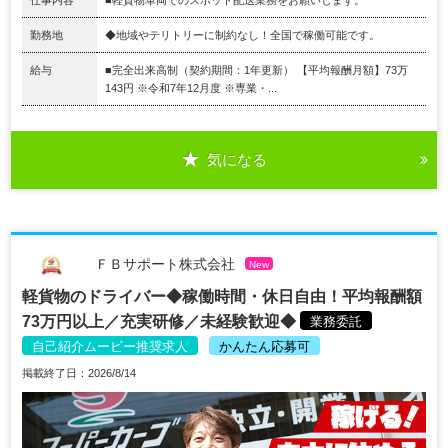
勤務地
◆地域やテリトリーに制約なし！全国で稼働可能です。
給与
■完全出来高制（契約期間：1年更新） 【平均報酬月額】73万
143円 ※令和7年12月度 ※専業・...
気になる
ＦＢサポート株式会社
New
軽貨物のドライバー◆稼働時間・休日自由！平均報酬額
73万円以上／充実研修／未経験歓迎◆
業務委託
自己紹介ムービー推奨求人
かんたん応募可
掲載終了日：2026/8/14