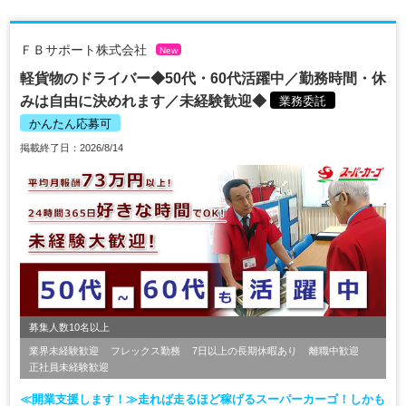
ＦＢサポート株式会社
New
軽貨物のドライバー◆50代・60代活躍中／勤務時間・休
みは自由に決めれます／未経験歓迎◆
業務委託
かんたん応募可
掲載終了日：2026/8/14
募集人数10名以上
業界未経験歓迎
フレックス勤務
7日以上の長期休暇あり
離職中歓迎
正社員未経験歓迎
≪開業支援します！≫走れば走るほど稼げるスーパーカーゴ！しかも