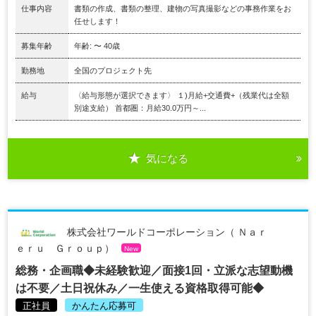
仕事内容
書類の作成、書類の整理、建物の写真撮影などの事務作業をお
任せします！
募集年齢
年齢: 〜 40歳
勤務地
全国のプロジェクト先
給与
〈給与形態が選択できます〉 １)月給+交通費+（残業代は全額
別途支給） 首都圏：月給30.0万円～...
気になる
株式会社ワールドコーポレーション（ Ｎａｒ
ｅｒｕ Ｇｒｏｕｐ）
New
総務・企画職◆未経験歓迎／面接1回・立派な志望動機
は不要／土日祝休み／一生使える資格取得可能◆
正社員
かんたん応募可