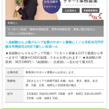
転勤なし
U・Iターン歓迎
職種未経験歓迎
業界未経験歓迎
募集人数10名以上
7日以上の長期休暇あり
＼未経験から上場グループ企業のサポート事務に！／☆月収36万円可
能＆年間休日125日で新しい生活へ☆
★未経験からスキルアップ可能！ └リモート研修＆OJTで基礎から学
べます◎ └建築やCADの知識・スキルを得られます！ ★未経験の年
収例：36万3380円！ └結婚祝い・出産祝い→合わせて最大6万...
仕事内容
事務系のサポート業務からお任せします。
勤務地
【好きなエリアで就業可能】札幌、仙台、東京、横浜、名古
屋、大阪、広島、福岡など全国各地の拠点
給与
【北海道】月給252,960円 【青森・岩手・秋田】月給226,000円
【宮城・山形・福島】月給...