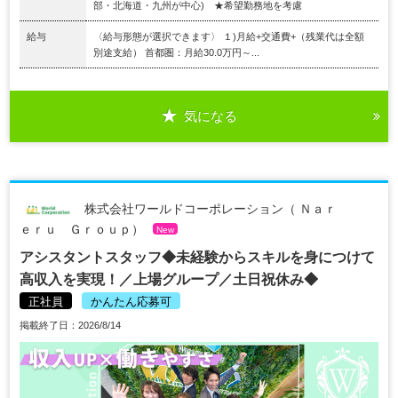
部・北海道・九州が中心) ★希望勤務地を考慮
給与
〈給与形態が選択できます〉 １)月給+交通費+（残業代は全額
別途支給） 首都圏：月給30.0万円～...
気になる
株式会社ワールドコーポレーション（ Ｎａｒ
ｅｒｕ Ｇｒｏｕｐ）
New
アシスタントスタッフ◆未経験からスキルを身につけて
高収入を実現！／上場グループ／土日祝休み◆
正社員
かんたん応募可
掲載終了日：2026/8/14