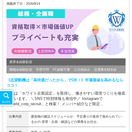
掲載終了日：2026/8/14
業界未経験歓迎
職種未経験歓迎
学歴不問
PC経験不要
土日祝休み
交通費全額支給
《志望動機は「高待遇だったから」でOK！》市場価値を高めるなら
ココ！
当社は「ホワイト企業認定」を取得し、働きやすい環境づくりを徹底
しています。 ＼SNSで特別情報も発信中／ Instagramで
条件変更
「world_corp_recruit」と検索！ メンバー紹介など限定...
仕事内容
建造物の建設スケジュールが、予定通りの進捗で進められてい
るかの 管理・企画・確認などの業務をお任せ。