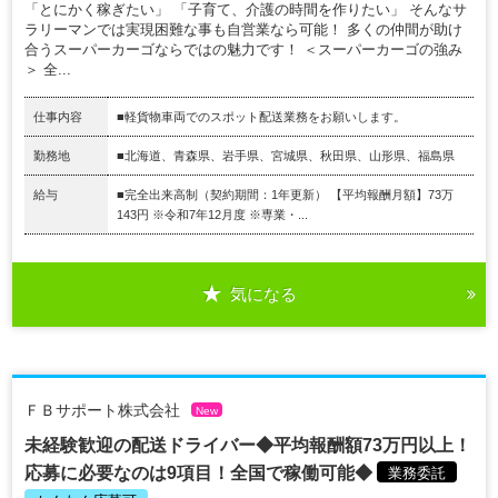
「とにかく稼ぎたい」 「子育て、介護の時間を作りたい」 そんなサ
ラリーマンでは実現困難な事も自営業なら可能！ 多くの仲間が助け
合うスーパーカーゴならではの魅力です！ ＜スーパーカーゴの強み
＞ 全...
仕事内容
■軽貨物車両でのスポット配送業務をお願いします。
勤務地
■北海道、青森県、岩手県、宮城県、秋田県、山形県、福島県
給与
■完全出来高制（契約期間：1年更新） 【平均報酬月額】73万
143円 ※令和7年12月度 ※専業・...
気になる
ＦＢサポート株式会社
New
未経験歓迎の配送ドライバー◆平均報酬額73万円以上！
応募に必要なのは9項目！全国で稼働可能◆
業務委託