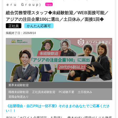
ｅｒｕ Ｇｒｏｕｐ）
New
総合労務管理スタッフ◆未経験歓迎／WEB面接可能／
アジアの注目企業100に選出／土日休み／面接1回◆
正社員
かんたん応募可
掲載終了日：2026/8/14
業界未経験歓迎
職種未経験歓迎
正社員未経験歓迎
PC経験不要
土日祝休み
退職金制度あり
《志望理由・自己PRは一切不要》そのままのあなたでご応募くださ
い！！
当社は「ホワイト企業認定」を取得し、働きやすい環境づくりを徹底