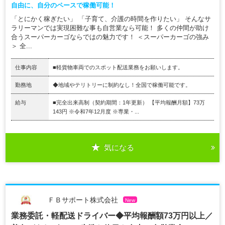
自由に、自分のペースで稼働可能！
「とにかく稼ぎたい」 「子育て、介護の時間を作りたい」 そんなサ
ラリーマンでは実現困難な事も自営業なら可能！ 多くの仲間が助け
合うスーパーカーゴならではの魅力です！ ＜スーパーカーゴの強み
＞ 全...
仕事内容
■軽貨物車両でのスポット配送業務をお願いします。
勤務地
◆地域やテリトリーに制約なし！全国で稼働可能です。
給与
■完全出来高制（契約期間：1年更新） 【平均報酬月額】73万
143円 ※令和7年12月度 ※専業・...
気になる
ＦＢサポート株式会社
New
業務委託・軽配送ドライバー◆平均報酬額73万円以上／