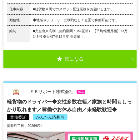
仕事内容
■軽貨物車両でのスポット配送業務をお願いします。
勤務地
◆地域やテリトリーに制約なし！全国で稼働可能です。
給与
■完全出来高制（契約期間：1年更新） 【平均報酬月額】73万
143円 ※令和7年12月度 ※専業・...
気になる
ＦＢサポート株式会社
New
軽貨物のドライバー◆女性多数在籍／家族と時間もしっ
かり取れます／稼働やお休み自由／未経験歓迎◆
業務委託
かんたん応募可
掲載終了日：2026/8/14