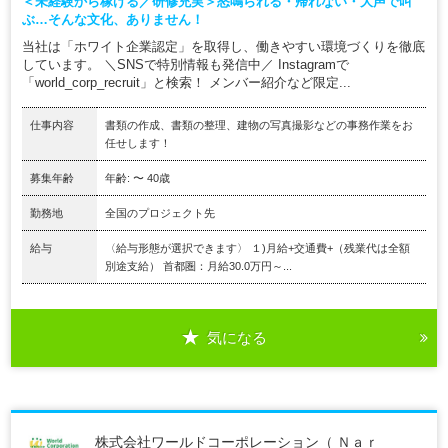
＜未経験から稼げる／研修充実＞怒鳴られる・帰れない・大声で叫
ぶ…そんな文化、ありません！
当社は「ホワイト企業認定」を取得し、働きやすい環境づくりを徹底
しています。 ＼SNSで特別情報も発信中／ Instagramで
「world_corp_recruit」と検索！ メンバー紹介など限定...
仕事内容
書類の作成、書類の整理、建物の写真撮影などの事務作業をお
任せします！
募集年齢
年齢: 〜 40歳
勤務地
全国のプロジェクト先
給与
〈給与形態が選択できます〉 １)月給+交通費+（残業代は全額
別途支給） 首都圏：月給30.0万円～...
気になる
株式会社ワールドコーポレーション（ Ｎａｒ