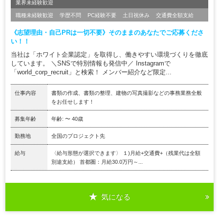
業界未経験歓迎
職種未経験歓迎
学歴不問
PC経験不要
土日祝休み
交通費全額支給
《志望理由・自己PRは一切不要》そのままのあなたでご応募くださ
い！！
当社は「ホワイト企業認定」を取得し、働きやすい環境づくりを徹底
しています。 ＼SNSで特別情報も発信中／ Instagramで
「world_corp_recruit」と検索！ メンバー紹介など限定...
仕事内容
書類の作成、書類の整理、建物の写真撮影などの事務業務全般
をお任せします！
募集年齢
年齢: 〜 40歳
勤務地
全国のプロジェクト先
給与
〈給与形態が選択できます〉 １)月給+交通費+（残業代は全額
別途支給） 首都圏：月給30.0万円～...
気になる