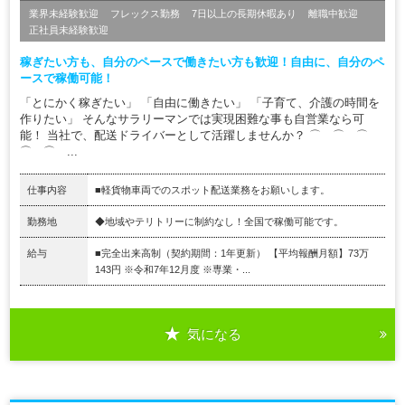
業界未経験歓迎
フレックス勤務
7日以上の長期休暇あり
離職中歓迎
正社員未経験歓迎
稼ぎたい方も、自分のペースで働きたい方も歓迎！自由に、自分のペ
ースで稼働可能！
「とにかく稼ぎたい」 「自由に働きたい」 「子育て、介護の時間を
作りたい」 そんなサラリーマンでは実現困難な事も自営業なら可
能！ 当社で、配送ドライバーとして活躍しませんか？ ⌒ ⌒ ⌒
⌒ ⌒ ...
仕事内容
■軽貨物車両でのスポット配送業務をお願いします。
勤務地
◆地域やテリトリーに制約なし！全国で稼働可能です。
給与
■完全出来高制（契約期間：1年更新） 【平均報酬月額】73万
143円 ※令和7年12月度 ※専業・...
気になる