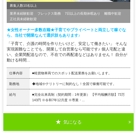
募集人数10名以上
業界未経験歓迎
フレックス勤務
7日以上の長期休暇あり
離職中歓迎
正社員未経験歓迎
★女性オーナー多数在籍★子育てやプライベートと両立して稼ぐな
ら、当社で開業なんて選択肢もあります♪
「子育て、介護の時間を作りたいけど、安定して働きたい」 そんな
実現困難なことでも、開業して自営業なら可能です♪ 個人宅配と違
い、企業間配送なので、不在での再配達などはありません！ 自分が
動ける時間...
仕事内容
■軽貨物車両でのスポット配送業務をお願いします。
勤務地
◆地域やテリトリーに制約なし！全国で稼働可能です。
給与
■完全出来高制（契約期間：1年更新） 【平均報酬月額】73万
143円 ※令和7年12月度 ※専業・...
気になる