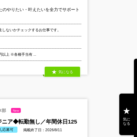
たのやりたい・叶えたいを全力でサポート
生しないかチェックするお仕事です。
以上 ※各種手当有 ...
気になる
本部
New
気に
ニア◆転勤無し／年間休日125
なる
ん応募可
掲載終了日：2026/8/11