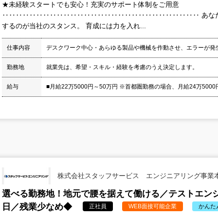
★未経験スタートでも安心！充実のサポート体制をご用意
‥‥‥‥‥‥‥‥‥‥‥‥‥‥‥‥‥‥‥‥‥‥‥‥‥‥‥‥‥ あな
するのが当社のスタンス。 育成には力を入れ...
仕事内容
デスクワーク中心・あらゆる製品や機械を作動させ、エラーが発
勤務地
就業先は、希望・スキル・経験を考慮のうえ決定します。
給与
■月給22万5000円～50万円 ※首都圏勤務の場合、月給24万5000円
株式会社スタッフサービス エンジニアリング事業
選べる勤務地！地元で腰を据えて働ける／テストエンジ
日／残業少なめ◆
正社員
WEB面接可能企業
かんた