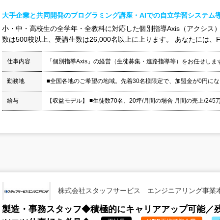
大手企業と共同開発のプログラミング講座・AIでの自立学習システム導
小・中・高校生の全学年・全教科に対応した個別指導Axis（アクシス）
数は500校以上、受講生数は26,000名以上に上ります。 あなたには、F
仕事内容
「個別指導Axis」の経営（生徒募集・進路指導等）をお任せしま
勤務地
■全国各地のご希望の地域。先着30名様限定で、加盟金が0円に
給与
【収益モデル】 ■生徒数70名、20坪/月間の場合 月間の売上/245万円
株式会社スタッフサービス エンジニアリング事業
製造・事務スタッフ◆積極的にキャリアアップ可能／残