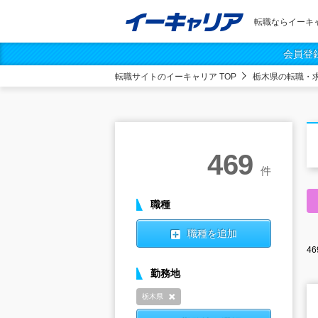
転職ならイーキ
会員登
転職サイトのイーキャリア TOP
栃木県の転職・
469
件
職種
職種を追加
46
勤務地
栃木県
削除