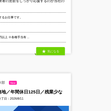
験者の意欲をしっかり応援するのが当社の
するお仕事です。
以上 ※各種手当有 ...
気になる
本部
New
地／年間休日125日／残業少な
了日：2026/8/11