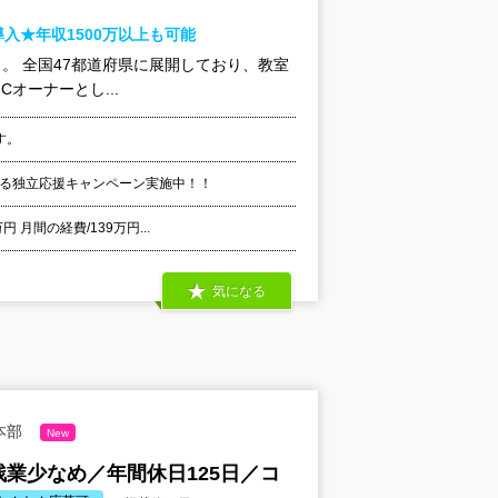
入★年収1500万以上も可能
。 全国47都道府県に展開しており、教室
Cオーナーとし...
す。
なる独立応援キャンペーン実施中！！
 月間の経費/139万円...
気になる
本部
New
業少なめ／年間休日125日／コ