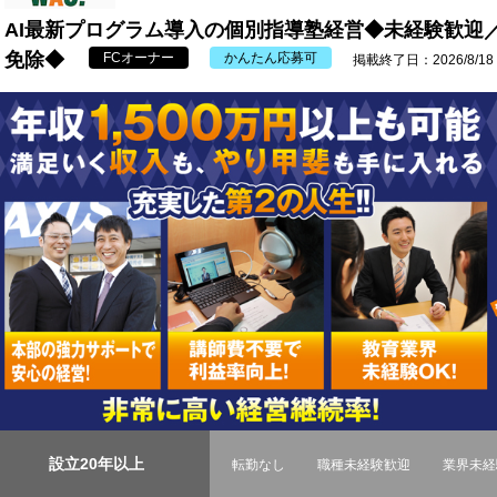
AI最新プログラム導入の個別指導塾経営◆未経験歓迎
免除◆
FCオーナー
かんたん応募可
掲載終了日：2026/8/18
設立20年以上
転勤なし
職種未経験歓迎
業界未経