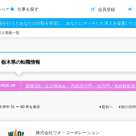
仕事を探す
会員登録
ャリア
録を行うとあなたの行動を学習し、あなたにマッチした求人を提案いた
求人情報一覧
栃木県の転職情報
PICK UP
面接1回／土日祝休み／月給25万円～33万円／未経験歓
9
件中
31 〜 60
件を表示
最初へ
前の
30
株式会社ワオ・コーポレーション