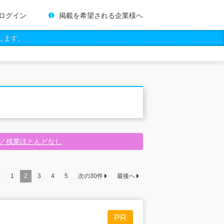
ログイン
掲載を希望される企業様へ
します。
迎／残業ほとんどなし
件
1
2
3
4
5
次の
30
件
最後へ
PR