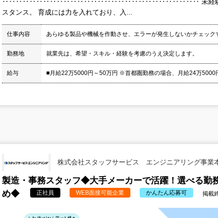
‥‥‥‥‥‥‥‥‥‥‥‥‥‥‥‥‥‥‥‥‥‥‥‥‥‥‥‥‥ 未経
スタンス。 育成には力を入れており、入...
仕事内容
あらゆる製品や機械を作動させ、エラーが発生しないかチェック
勤務地
就業先は、希望・スキル・経験を考慮のうえ決定します。
給与
■月給22万5000円～50万円 ※首都圏勤務の場合、月給24万5000円
株式会社スタッフサービス エンジニアリング事業
製造・事務スタッフ◆大手メーカーで活躍！選べる勤務
め◆
正社員
WEB面接可能企業
かんたん応募可
掲載終