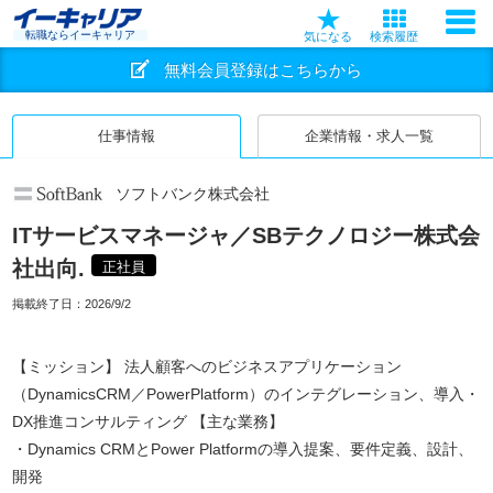
転職ならイーキャリア
気になる
検索履歴
無料会員登録はこちらから
仕事情報
企業情報・求人一覧
ソフトバンク株式会社
ITサービスマネージャ／SBテクノロジー株式会
社出向.
正社員
掲載終了日：
2026/9/2
【ミッション】 法人顧客へのビジネスアプリケーション
（DynamicsCRM／PowerPlatform）のインテグレーション、導入・
DX推進コンサルティング 【主な業務】
・Dynamics CRMとPower Platformの導入提案、要件定義、設計、
開発