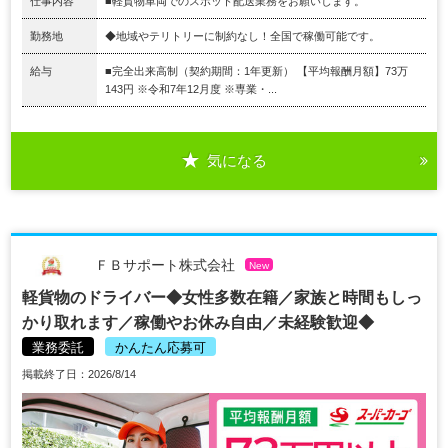
仕事内容
■軽貨物車両でのスポット配送業務をお願いします。
勤務地
◆地域やテリトリーに制約なし！全国で稼働可能です。
給与
■完全出来高制（契約期間：1年更新） 【平均報酬月額】73万
143円 ※令和7年12月度 ※専業・...
気になる
ＦＢサポート株式会社
New
軽貨物のドライバー◆女性多数在籍／家族と時間もしっ
かり取れます／稼働やお休み自由／未経験歓迎◆
業務委託
かんたん応募可
掲載終了日：2026/8/14