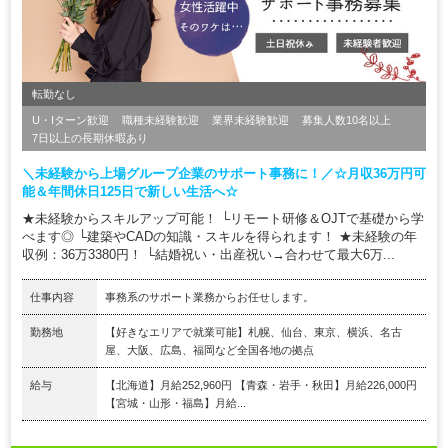
転勤なし
U・Iターン歓迎
職種未経験歓迎
業界未経験歓迎
募集人数10名以上
7日以上の長期休暇あり
＼未経験から上場グループ企業のサポート事務に！／☆月収36万円可
能＆年間休日125日で新しい生活へ☆
★未経験からスキルアップ可能！ └リモート研修＆OJTで基礎から学
べます◎ └建築やCADの知識・スキルを得られます！ ★未経験の年
収例：36万3380円！ └結婚祝い・出産祝い→合わせて最大6万...
仕事内容
事務系のサポート業務からお任せします。
勤務地
【好きなエリアで就業可能】札幌、仙台、東京、横浜、名古
屋、大阪、広島、福岡など全国各地の拠点
給与
【北海道】月給252,960円 【青森・岩手・秋田】月給226,000円
【宮城・山形・福島】月給...