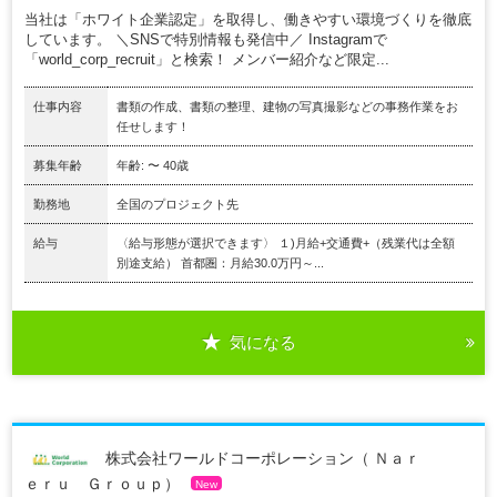
当社は「ホワイト企業認定」を取得し、働きやすい環境づくりを徹底
しています。 ＼SNSで特別情報も発信中／ Instagramで
「world_corp_recruit」と検索！ メンバー紹介など限定...
仕事内容
書類の作成、書類の整理、建物の写真撮影などの事務作業をお
任せします！
募集年齢
年齢: 〜 40歳
勤務地
全国のプロジェクト先
給与
〈給与形態が選択できます〉 １)月給+交通費+（残業代は全額
別途支給） 首都圏：月給30.0万円～...
気になる
株式会社ワールドコーポレーション（ Ｎａｒ
ｅｒｕ Ｇｒｏｕｐ）
New