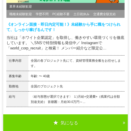
業界未経験歓迎
職種未経験歓迎
学歴不問
PC経験不要
土日祝休み
交通費全額支給
《オンライン面接・即日内定可能！》未経験から手に職をつけられ
て、しっかり稼げるんです！
当社は「ホワイト企業認定」を取得し、働きやすい環境づくりを徹底
しています。 ＼SNSで特別情報も発信中／ Instagramで
「world_corp_recruit」と検索！ メンバー紹介など限定公...
仕事内容
全国の各プロジェクト先にて、資材管理業務全般をお任せしま
す。
募集年齢
年齢: 〜 40歳
勤務地
全国のプロジェクト先
給与
〈給与形態が選択できます〉 １)月給+交通費+（残業代は全額
別途支給） 首都圏：月給30.0万円～...
気になる