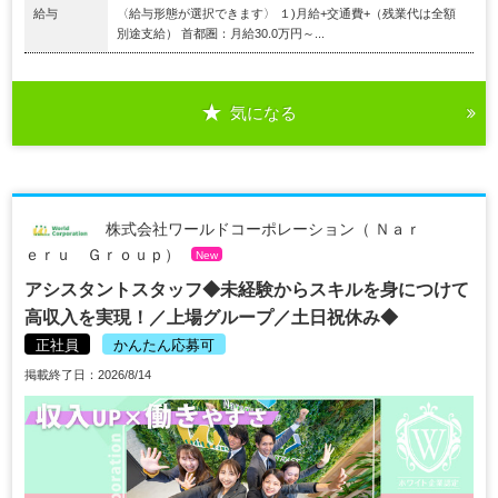
給与
〈給与形態が選択できます〉 １)月給+交通費+（残業代は全額
別途支給） 首都圏：月給30.0万円～...
気になる
株式会社ワールドコーポレーション（ Ｎａｒ
ｅｒｕ Ｇｒｏｕｐ）
New
アシスタントスタッフ◆未経験からスキルを身につけて
高収入を実現！／上場グループ／土日祝休み◆
正社員
かんたん応募可
掲載終了日：2026/8/14