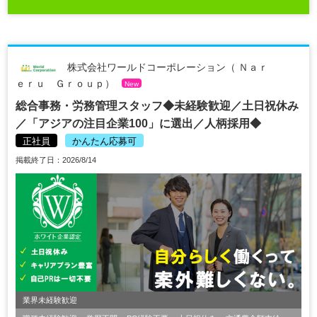
株式会社ワールドコーポレーション（ Ｎａｒ
ｅｒｕ Ｇｒｏｕｐ）
New
総合事務・労務管理スタッフ◆未経験歓迎／土日祝休み
／「アジアの注目企業100」に選出／人柄採用◆
正社員
かんたん応募可
掲載終了日：2026/8/14
業界未経験歓迎