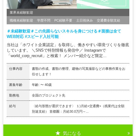
業界未経験歓迎
職種未経験歓迎
学歴不問
PC経験不要
土日祝休み
交通費全額支給
＃未経験歓迎＃この先困らないスキルを身につける＃面接は全て
WEB対応 #スピード入社可能
当社は「ホワイト企業認定」を取得し、働きやすい環境づくりを徹底
しています。 ＼SNSで特別情報も発信中／ Instagramで
「world_corp_recruit」と検索！ メンバー紹介など限定...
仕事内容
書類の作成、書類の整理、建物の写真撮影などの事務作業をお
任せします！
募集年齢
年齢: 〜 40歳
勤務地
全国のプロジェクト先
給与
〈給与形態が選択できます〉 １)月給+交通費+（残業代は全額
別途支給） 首都圏：月給30.0万円～...
気になる