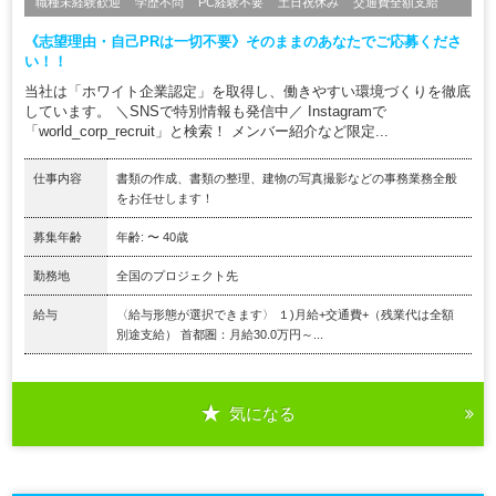
職種未経験歓迎
学歴不問
PC経験不要
土日祝休み
交通費全額支給
《志望理由・自己PRは一切不要》そのままのあなたでご応募くださ
い！！
当社は「ホワイト企業認定」を取得し、働きやすい環境づくりを徹底
しています。 ＼SNSで特別情報も発信中／ Instagramで
「world_corp_recruit」と検索！ メンバー紹介など限定...
仕事内容
書類の作成、書類の整理、建物の写真撮影などの事務業務全般
をお任せします！
募集年齢
年齢: 〜 40歳
勤務地
全国のプロジェクト先
給与
〈給与形態が選択できます〉 １)月給+交通費+（残業代は全額
別途支給） 首都圏：月給30.0万円～...
気になる