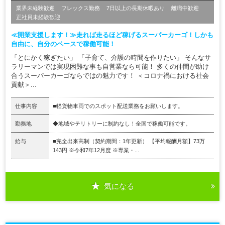
業界未経験歓迎
フレックス勤務
7日以上の長期休暇あり
離職中歓迎
正社員未経験歓迎
≪開業支援します！≫走れば走るほど稼げるスーパーカーゴ！しかも
自由に、自分のペースで稼働可能！
「とにかく稼ぎたい」 「子育て、介護の時間を作りたい」 そんなサ
ラリーマンでは実現困難な事も自営業なら可能！ 多くの仲間が助け
合うスーパーカーゴならではの魅力です！ ＜コロナ禍における社会
貢献＞...
仕事内容
■軽貨物車両でのスポット配送業務をお願いします。
勤務地
◆地域やテリトリーに制約なし！全国で稼働可能です。
給与
■完全出来高制（契約期間：1年更新） 【平均報酬月額】73万
143円 ※令和7年12月度 ※専業・...
気になる