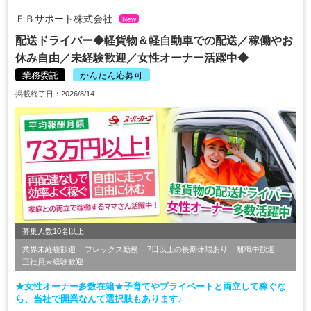
ＦＢサポート株式会社
New
配送ドライバー◆軽貨物＆軽自動車での配送／稼働やお
休み自由／未経験歓迎／女性オーナー活躍中◆
業務委託
かんたん応募可
掲載終了日：2026/8/14
募集人数10名以上
業界未経験歓迎
フレックス勤務
7日以上の長期休暇あり
離職中歓迎
正社員未経験歓迎
★女性オーナー多数在籍★子育てやプライベートと両立して稼ぐな
ら、当社で開業なんて選択肢もあります♪