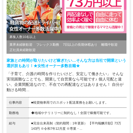
募集人数10名以上
業界未経験歓迎
フレックス勤務
7日以上の長期休暇あり
離職中歓迎
正社員未経験歓迎
家族との時間が取りたいけど稼ぎたい…そんな方は当社で開業という
選択肢もあり！★女性オーナー多数在籍★
「子育て、介護の時間を作りたいけど、安定して働きたい」 そんな
実現困難なことでも、開業して自営業なら可能です♪ 個人宅配と違
い、企業間配送なので、不在での再配達などはありません！ 自分が
動ける時間...
仕事内容
■軽貨物車両でのスポット配送業務をお願いします。
勤務地
◆地域やテリトリーに制約なし！全国で稼働可能です。
給与
■完全出来高制（契約期間：1年更新） 【平均報酬月額】73万
143円 ※令和7年12月度 ※専業・...