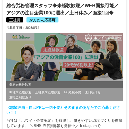
総合労務管理スタッフ◆未経験歓迎／WEB面接可能／
アジアの注目企業100に選出／土日休み／面接1回◆
正社員
かんたん応募可
掲載終了日：2026/8/14
業界未経験歓迎
職種未経験歓迎
正社員未経験歓迎
PC経験不要
土日祝休み
退職金制度あり
《志望理由・自己PRは一切不要》そのままのあなたでご応募くださ
い！！
当社は「ホワイト企業認定」を取得し、働きやすい環境づくりを徹底
しています。 ＼SNSで特別情報も発信中／ Instagramで