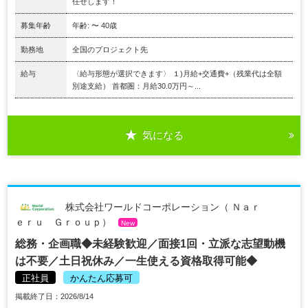
任せします！
募集年齢
年齢: 〜 40歳
勤務地
全国のプロジェクト先
給与
〈給与形態が選択できます〉 １)月給+交通費+（残業代は全額
別途支給） 首都圏：月給30.0万円～...
気になる
株式会社ワールドコーポレーション（ Ｎａｒ
ｅｒｕ Ｇｒｏｕｐ）
New
総務・企画職◆未経験歓迎／面接1回・立派な志望動機
は不要／土日祝休み／一生使える資格取得可能◆
正社員
かんたん応募可
掲載終了日：2026/8/14