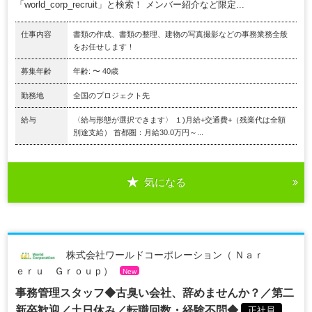
「world_corp_recruit」と検索！ メンバー紹介など限定...
仕事内容
書類の作成、書類の整理、建物の写真撮影などの事務業務全般
をお任せします！
募集年齢
年齢: 〜 40歳
勤務地
全国のプロジェクト先
給与
〈給与形態が選択できます〉 １)月給+交通費+（残業代は全額
別途支給） 首都圏：月給30.0万円～...
気になる
株式会社ワールドコーポレーション（ Ｎａｒ
ｅｒｕ Ｇｒｏｕｐ）
New
事務管理スタッフ◆古臭い会社、辞めませんか？／第二
新卒歓迎／土日休み／転職回数・経験不問◆
正社員