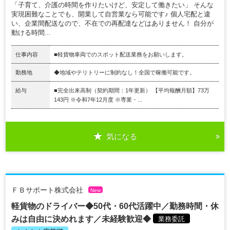
「子育て、介護の時間を作りたいけど、安定して働きたい」 そんな
実現困難なことでも、開業して自営業なら可能です♪ 個人宅配と違
い、企業間配送なので、不在での再配達などはありません！ 自分が
動ける時間...
仕事内容
■軽貨物車両でのスポット配送業務をお願いします。
勤務地
◆地域やテリトリーに制約なし！全国で稼働可能です。
給与
■完全出来高制（契約期間：1年更新） 【平均報酬月額】73万
143円 ※令和7年12月度 ※専業・...
気になる
ＦＢサポート株式会社
New
軽貨物のドライバー◆50代・60代活躍中／勤務時間・休
みは自由に決めれます／未経験歓迎◆
業務委託