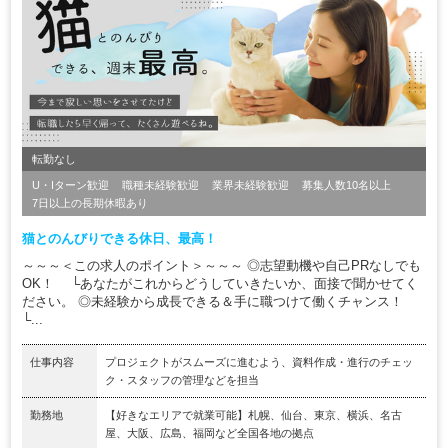
転勤なし
U・Iターン歓迎
職種未経験歓迎
業界未経験歓迎
募集人数10名以上
7日以上の長期休暇あり
猫とのんびりできる休日、最高！
～～～＜この求人のポイント＞～～～ ◎志望動機や自己PRなしでも
OK！ └あなたがこれからどうしていきたいか、面接で聞かせてく
ださい。 ◎未経験から成長できる＆手に職つけて働くチャンス！
└...
仕事内容
プロジェクトがスムーズに進むよう、資料作成・進行のチェッ
ク・スタッフの管理などを担当
勤務地
【好きなエリアで就業可能】札幌、仙台、東京、横浜、名古
屋、大阪、広島、福岡など全国各地の拠点