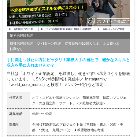
業界未経験歓迎
職種未経験歓迎
U・Iターン歓迎
従業員数が1000人以上
土日祝休み
転勤なし
手に職をつけたい方にピッタリ！業界大手の当社で、確かなスキルと
収入を手に入れませんか？
当社は「ホワイト企業認定」を取得し、働きやすい環境づくりを徹底
しています。 ＼SNSで特別情報も発信中／ Instagramで
「world_corp_recruit」と検索！ メンバー紹介など限定...
仕事内容
オフィスビルや高層マンション、商業施設等、幅広いプロジェ
クトの企画立案・サポート。＜未経験者大歓迎＞
募集年齢
年齢: 〜 40歳
勤務地
全国47都道府県のプロジェクト先（首都圏・東北・関西・中
部・北海道・九州が中心) ★希望勤務地を考慮