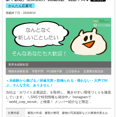
かんたん応募可
掲載終了日：2026/8/14
業界未経験歓迎
職種未経験歓迎
学歴不問
PC経験不要
土日祝休み
交通費全額支給
＜未経験から稼げる／研修充実＞怒鳴られる・帰れない・大声で叫
ぶ…そんな文化、ありません！
当社は「ホワイト企業認定」を取得し、働きやすい環境づくりを徹底
しています。 ＼SNSで特別情報も発信中／ Instagramで
「world_corp_recruit」と検索！ メンバー紹介など限定...
仕事内容
書類の作成、書類の整理、建物の写真撮影などの事務作業をお