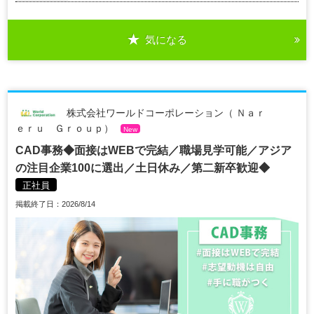
気になる
株式会社ワールドコーポレーション（ Ｎａｒ
ｅｒｕ Ｇｒｏｕｐ）
New
CAD事務◆面接はWEBで完結／職場見学可能／アジア
の注目企業100に選出／土日休み／第二新卒歓迎◆
正社員
掲載終了日：2026/8/14