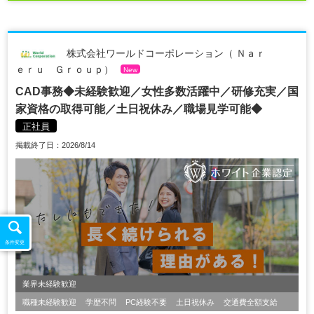
株式会社ワールドコーポレーション（ Ｎａｒ
ｅｒｕ Ｇｒｏｕｐ）
New
CAD事務◆未経験歓迎／女性多数活躍中／研修充実／国
家資格の取得可能／土日祝休み／職場見学可能◆
正社員
掲載終了日：2026/8/14
条件変更
業界未経験歓迎
職種未経験歓迎
学歴不問
PC経験不要
土日祝休み
交通費全額支給