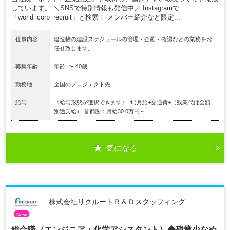
しています。 ＼SNSで特別情報も発信中／ Instagramで
「world_corp_recruit」と検索！ メンバー紹介など限定...
仕事内容
建造物の建設スケジュールの管理・企画・確認などの業務をお
任せ致します。
募集年齢
年齢: 〜 40歳
勤務地
全国のプロジェクト先
給与
〈給与形態が選択できます〉 １)月給+交通費+（残業代は全額
別途支給） 首都圏：月給30.0万円～...
気になる
株式会社リクルートＲ＆Ｄスタッフィング
New
総合職（エンジニア・化学アシスタント）◆残業少なめ