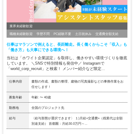
業界未経験歓迎
職種未経験歓迎
学歴不問
PC経験不要
土日祝休み
交通費全額支給
仕事はマラソンで例えると、長距離走。長く働くからこそ「収入」も
「働き方」も大事にできる環境へ！
当社は「ホワイト企業認定」を取得し、働きやすい環境づくりを徹底
しています。 ＼SNSで特別情報も発信中／ Instagramで
「world_corp_recruit」と検索！ メンバー紹介など限定...
仕事内容
書類の作成、書類の整理、建物の写真撮影などの事務作業をお
任せします！
募集年齢
年齢: 〜 40歳
勤務地
全国のプロジェクト先
給与
〈給与形態が選択できます〉 １)月給+交通費+（残業代は全額
別途支給） 首都圏：月給30.0万円～...