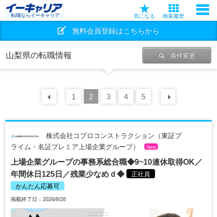
転職ならイーキャリア
気になる
検索履歴
無料会員登録はこちらから
山梨県の転職情報
条件変更
前の
1
30
2
件
3
4
5
次の
30
株式会社コプロコンストラクション（東証プ
ライム・名証プレミア上場企業グループ）
New
上場企業グループの事務系総合職◆9~10連休取得OK／
年間休日125日／残業少なめｄ◆
正社員
かんたん応募可
掲載終了日：2026/8/28