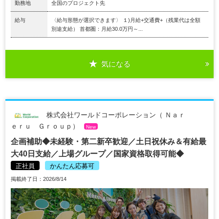
勤務地
全国のプロジェクト先
給与
〈給与形態が選択できます〉 １)月給+交通費+（残業代は全額
別途支給） 首都圏：月給30.0万円～...
気になる
株式会社ワールドコーポレーション（ Ｎａｒ
ｅｒｕ Ｇｒｏｕｐ）
New
企画補助◆未経験・第二新卒歓迎／土日祝休み＆有給最
大40日支給／上場グループ／国家資格取得可能◆
正社員
かんたん応募可
掲載終了日：2026/8/14