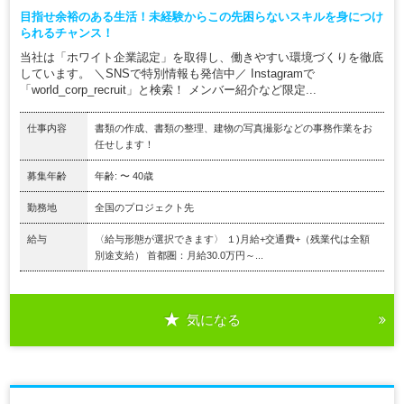
目指せ余裕のある生活！未経験からこの先困らないスキルを身につけ
られるチャンス！
当社は「ホワイト企業認定」を取得し、働きやすい環境づくりを徹底
しています。 ＼SNSで特別情報も発信中／ Instagramで
「world_corp_recruit」と検索！ メンバー紹介など限定...
仕事内容
書類の作成、書類の整理、建物の写真撮影などの事務作業をお
任せします！
募集年齢
年齢: 〜 40歳
勤務地
全国のプロジェクト先
給与
〈給与形態が選択できます〉 １)月給+交通費+（残業代は全額
別途支給） 首都圏：月給30.0万円～...
気になる