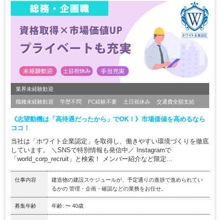
業界未経験歓迎
職種未経験歓迎
学歴不問
PC経験不要
土日祝休み
交通費全額支給
《志望動機は「高待遇だったから」でOK！》市場価値を高めるなら
ココ！
当社は「ホワイト企業認定」を取得し、働きやすい環境づくりを徹底
しています。 ＼SNSで特別情報も発信中／ Instagramで
「world_corp_recruit」と検索！ メンバー紹介など限定...
仕事内容
建造物の建設スケジュールが、予定通りの進捗で進められてい
るかの 管理・企画・確認などの業務をお任せ。
募集年齢
年齢: 〜 40歳