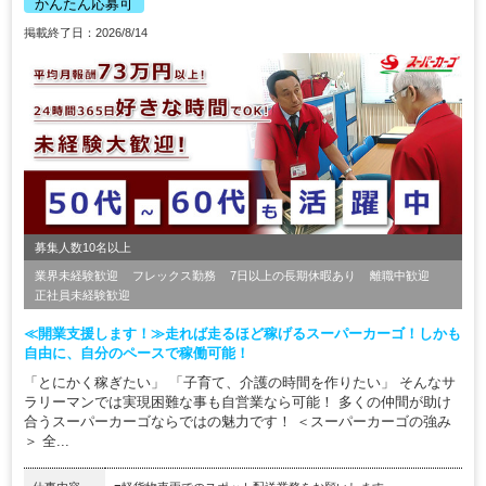
かんたん応募可
掲載終了日：2026/8/14
募集人数10名以上
業界未経験歓迎
フレックス勤務
7日以上の長期休暇あり
離職中歓迎
正社員未経験歓迎
≪開業支援します！≫走れば走るほど稼げるスーパーカーゴ！しかも
自由に、自分のペースで稼働可能！
「とにかく稼ぎたい」 「子育て、介護の時間を作りたい」 そんなサ
ラリーマンでは実現困難な事も自営業なら可能！ 多くの仲間が助け
合うスーパーカーゴならではの魅力です！ ＜スーパーカーゴの強み
＞ 全...