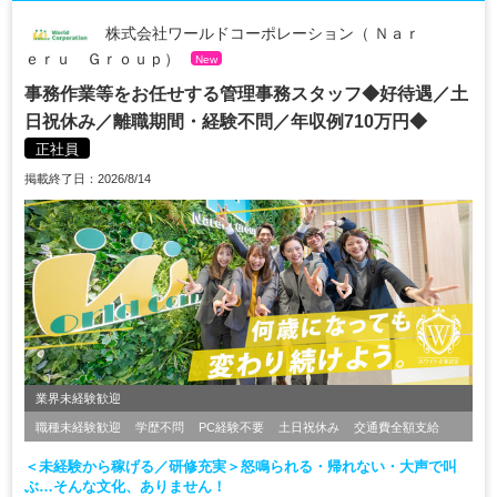
株式会社ワールドコーポレーション（ Ｎａｒ
ｅｒｕ Ｇｒｏｕｐ）
New
事務作業等をお任せする管理事務スタッフ◆好待遇／土
日祝休み／離職期間・経験不問／年収例710万円◆
正社員
掲載終了日：2026/8/14
業界未経験歓迎
職種未経験歓迎
学歴不問
PC経験不要
土日祝休み
交通費全額支給
＜未経験から稼げる／研修充実＞怒鳴られる・帰れない・大声で叫
ぶ…そんな文化、ありません！