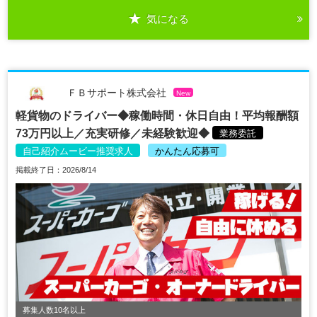
気になる
ＦＢサポート株式会社
New
軽貨物のドライバー◆稼働時間・休日自由！平均報酬額
73万円以上／充実研修／未経験歓迎◆
業務委託
自己紹介ムービー推奨求人
かんたん応募可
掲載終了日：2026/8/14
募集人数10名以上