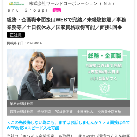
株式会社ワールドコーポレーション（ Ｎａｒ
ｅｒｕ Ｇｒｏｕｐ）
New
総務・企画職◆面接はWEBで完結／未経験歓迎／事務
業務等／土日祝休み／国家資格取得可能／面接1回◆
正社員
掲載終了日：2026/8/14
業界未経験歓迎
職種未経験歓迎
学歴不問
PC経験不要
土日祝休み
交通費全額支給
＜この先後悔しない為にも、まずはお話しませんか？＞＃面接は全て
WEB対応 #スピード入社可能
当社は「ホワイト企業認定」を取得し、働きやすい環境づくりを徹底