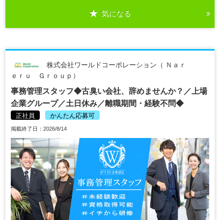
気になる
株式会社ワールドコーポレーション（ Ｎａｒ
ｅｒｕ Ｇｒｏｕｐ）
事務管理スタッフ◆古臭い会社、辞めませんか？／上場
企業グループ／土日休み／離職期間・経験不問◆
正社員
かんたん応募可
掲載終了日：2026/8/14