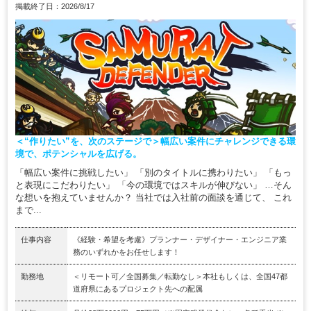
掲載終了日：2026/8/17
＜“作りたい”を、次のステージで＞幅広い案件にチャレンジできる環
境で、ポテンシャルを広げる。
「幅広い案件に挑戦したい」 「別のタイトルに携わりたい」 「もっ
と表現にこだわりたい」 「今の環境ではスキルが伸びない」 …そん
な想いを抱えていませんか？ 当社では入社前の面談を通じて、 これ
まで...
仕事内容
《経験・希望を考慮》プランナー・デザイナー・エンジニア業
務のいずれかをお任せします！
勤務地
＜リモート可／全国募集／転勤なし＞本社もしくは、全国47都
道府県にあるプロジェクト先への配属