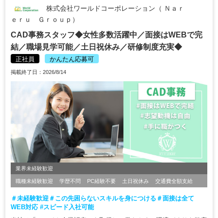
株式会社ワールドコーポレーション（ Ｎａｒ
ｅｒｕ Ｇｒｏｕｐ）
CAD事務スタッフ◆女性多数活躍中／面接はWEBで完
結／職場見学可能／土日祝休み／研修制度充実◆
正社員
かんたん応募可
掲載終了日：2026/8/14
業界未経験歓迎
職種未経験歓迎
学歴不問
PC経験不要
土日祝休み
交通費全額支給
＃未経験歓迎＃この先困らないスキルを身につける＃面接は全て
WEB対応 #スピード入社可能