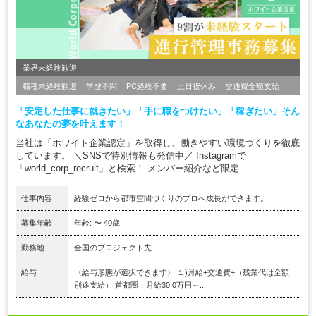
業界未経験歓迎
職種未経験歓迎
学歴不問
PC経験不要
土日祝休み
交通費全額支給
「安定した仕事に就きたい」「手に職をつけたい」「稼ぎたい」そん
なあなたの夢を叶えます！
当社は「ホワイト企業認定」を取得し、働きやすい環境づくりを徹底
しています。 ＼SNSで特別情報も発信中／ Instagramで
「world_corp_recruit」と検索！ メンバー紹介など限定...
仕事内容
経験ゼロから都市空間づくりのプロへ成長ができます。
募集年齢
年齢: 〜 40歳
勤務地
全国のプロジェクト先
給与
〈給与形態が選択できます〉 １)月給+交通費+（残業代は全額
別途支給） 首都圏：月給30.0万円～...