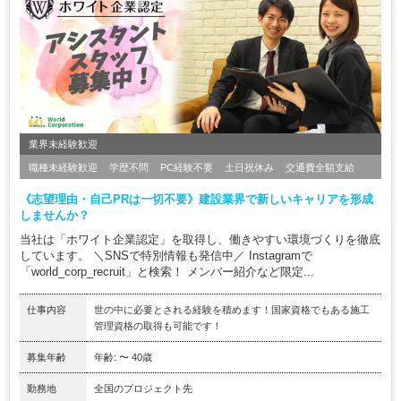
業界未経験歓迎
職種未経験歓迎
学歴不問
PC経験不要
土日祝休み
交通費全額支給
《志望理由・自己PRは一切不要》建設業界で新しいキャリアを形成
しませんか？
当社は「ホワイト企業認定」を取得し、働きやすい環境づくりを徹底
しています。 ＼SNSで特別情報も発信中／ Instagramで
「world_corp_recruit」と検索！ メンバー紹介など限定...
仕事内容
世の中に必要とされる経験を積めます！国家資格でもある施工
管理資格の取得も可能です！
募集年齢
年齢: 〜 40歳
勤務地
全国のプロジェクト先