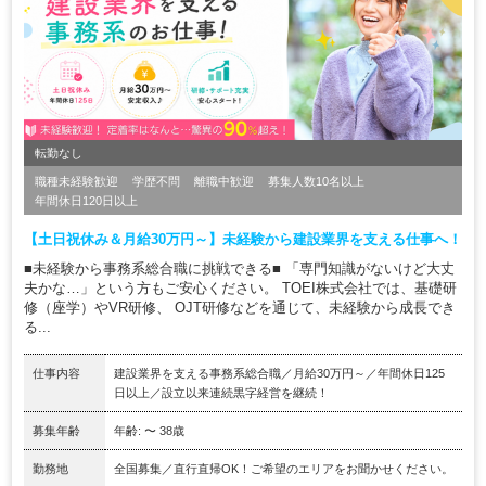
転勤なし
職種未経験歓迎
学歴不問
離職中歓迎
募集人数10名以上
年間休日120日以上
【土日祝休み＆月給30万円～】未経験から建設業界を支える仕事へ！
■未経験から事務系総合職に挑戦できる■ 「専門知識がないけど大丈
夫かな…」という方もご安心ください。 TOEI株式会社では、基礎研
修（座学）やVR研修、 OJT研修などを通じて、未経験から成長でき
る...
仕事内容
建設業界を支える事務系総合職／月給30万円～／年間休日125
日以上／設立以来連続黒字経営を継続！
募集年齢
年齢: 〜 38歳
勤務地
全国募集／直行直帰OK！ご希望のエリアをお聞かせください。