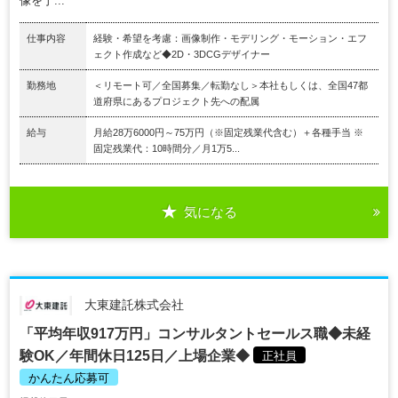
像を丁...
仕事内容
経験・希望を考慮：画像制作・モデリング・モーション・エフ
ェクト作成など◆2D・3DCGデザイナー
勤務地
＜リモート可／全国募集／転勤なし＞本社もしくは、全国47都
道府県にあるプロジェクト先への配属
給与
月給28万6000円～75万円（※固定残業代含む）＋各種手当 ※
固定残業代：10時間分／月1万5...
気になる
大東建託株式会社
「平均年収917万円」コンサルタントセールス職◆未経
験OK／年間休日125日／上場企業◆
正社員
かんたん応募可