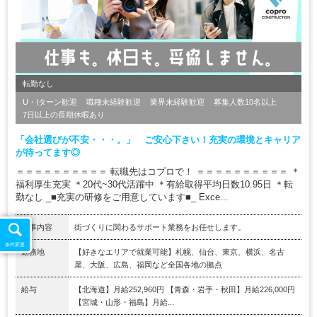
転勤なし
U・Iターン歓迎
職種未経験歓迎
業界未経験歓迎
募集人数10名以上
7日以上の長期休暇あり
「会社選びが不安・・・。」 ご安心下さい！充実の環境とキャリア
が待ってます◎
＝＝＝＝＝＝＝＝＝＝ 転職先はコプロで！ ＝＝＝＝＝＝＝＝＝＝ ＊
福利厚生充実 ＊20代~30代活躍中 ＊有給取得平均日数10.95日 ＊転
勤なし _■充実の研修をご用意しています■_ Exce...
仕事内容
街づくりに関わるサポート業務をお任せします。
条件変更
勤務地
【好きなエリアで就業可能】札幌、仙台、東京、横浜、名古
屋、大阪、広島、福岡など全国各地の拠点
給与
【北海道】月給252,960円 【青森・岩手・秋田】月給226,000円
【宮城・山形・福島】月給...