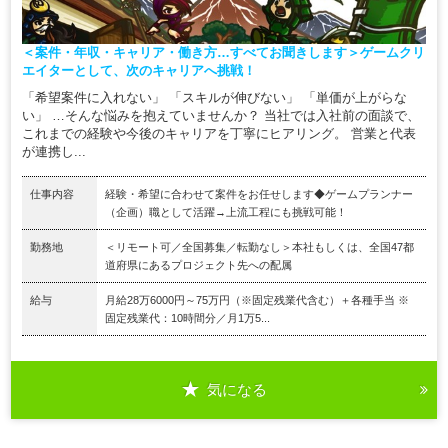
＜案件・年収・キャリア・働き方…すべてお聞きします＞ゲームクリ
エイターとして、次のキャリアへ挑戦！
「希望案件に入れない」 「スキルが伸びない」 「単価が上がらな
い」 …そんな悩みを抱えていませんか？ 当社では入社前の面談で、
これまでの経験や今後のキャリアを丁寧にヒアリング。 営業と代表
が連携し...
仕事内容
経験・希望に合わせて案件をお任せします◆ゲームプランナー
（企画）職として活躍→上流工程にも挑戦可能！
勤務地
＜リモート可／全国募集／転勤なし＞本社もしくは、全国47都
道府県にあるプロジェクト先への配属
給与
月給28万6000円～75万円（※固定残業代含む）＋各種手当 ※
固定残業代：10時間分／月1万5...
気になる