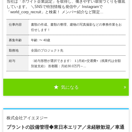
当社は「ホワイト企業認定」を取得し、働きやすい環境づくりを徹底
しています。 ＼SNSで特別情報も発信中／ Instagramで
「world_corp_recruit」と検索！ メンバー紹介など限定...
仕事内容
書類の作成、書類の整理、建物の写真撮影などの事務作業をお
任せします！
募集年齢
年齢: 〜 40歳
勤務地
全国のプロジェクト先
給与
〈給与形態が選択できます〉 １)月給+交通費+（残業代は全額
別途支給） 首都圏：月給30.0万円～...
気になる
株式会社アイエヌジー
プラントの設備管理◆東日本エリア／未経験歓迎／車通