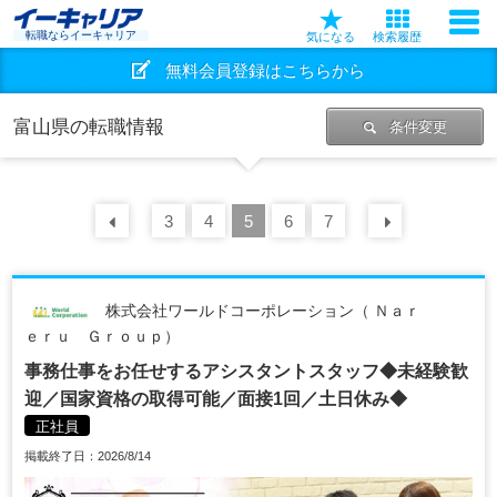
転職ならイーキャリア
気になる
検索履歴
無料会員登録はこちらから
富山県の転職情報
条件変更
前の
3
30
4
件
5
6
7
次の
30
株式会社ワールドコーポレーション（ Ｎａｒ
ｅｒｕ Ｇｒｏｕｐ）
事務仕事をお任せするアシスタントスタッフ◆未経験歓
迎／国家資格の取得可能／面接1回／土日休み◆
正社員
掲載終了日：2026/8/14