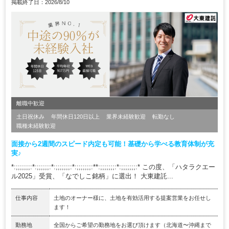
掲載終了日：2026/8/10
離職中歓迎
土日祝休み
年間休日120日以上
業界未経験歓迎
転勤なし
職種未経験歓迎
面接から2週間のスピード内定も可能！基礎から学べる教育体制が充
実♪
*:;;;;;;;:*:;;;;;;:*:;;;;;;;:*:;;;;;;;:**:;;;;;;;:*:;;;;;;;:* この度、「ハタラクエー
ル2025」受賞、「なでしこ銘柄」に選出！ 大東建託...
仕事内容
土地のオーナー様に、土地を有効活用する提案営業をお任せし
ます！
勤務地
全国からご希望の勤務地をお選び頂けます（北海道〜沖縄まで