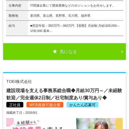
仕事内容
IT関連企業にて開発業務などのポジションをお任せします。
勤務地
新潟県、富山県、長野県、石川県、福井県
給与
■想定年収：350万円～360万円 【形態】月給制 月給\200,000～
\230,000 基本...
気になる
TOEI株式会社
建設現場を支える事務系総合職◆月給30万円～／未経験
歓迎／完全週休2日制／社宅制度あり/賞与あり◆
正社員
WEB面接可能企業
かんたん応募可
掲載終了日：2026/9/1