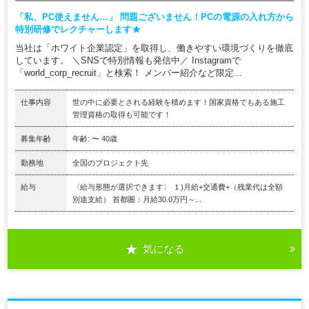
「私、PC使えません…」 問題ございません！PCの電源の入れ方から
特別研修でレクチャーします★
当社は「ホワイト企業認定」を取得し、働きやすい環境づくりを徹底
しています。 ＼SNSで特別情報も発信中／ Instagramで
「world_corp_recruit」と検索！ メンバー紹介など限定...
仕事内容
世の中に必要とされる経験を積めます！国家資格でもある施工
管理資格の取得も可能です！
募集年齢
年齢: 〜 40歳
勤務地
全国のプロジェクト先
給与
〈給与形態が選択できます〉 １)月給+交通費+（残業代は全額
別途支給） 首都圏：月給30.0万円～...
気になる