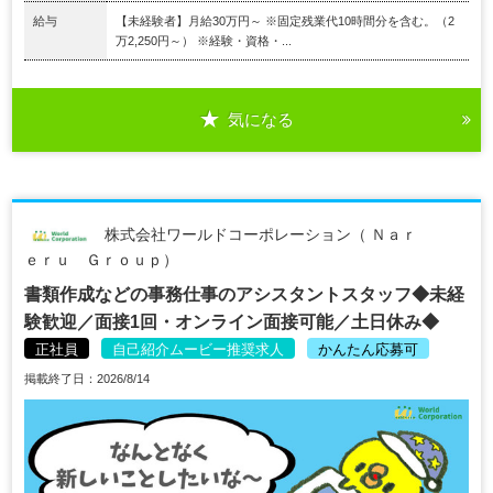
給与
【未経験者】月給30万円～ ※固定残業代10時間分を含む。（2
万2,250円～） ※経験・資格・...
気になる
株式会社ワールドコーポレーション（ Ｎａｒ
ｅｒｕ Ｇｒｏｕｐ）
書類作成などの事務仕事のアシスタントスタッフ◆未経
験歓迎／面接1回・オンライン面接可能／土日休み◆
正社員
自己紹介ムービー推奨求人
かんたん応募可
掲載終了日：2026/8/14