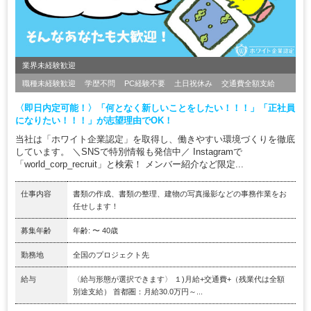
業界未経験歓迎
職種未経験歓迎
学歴不問
PC経験不要
土日祝休み
交通費全額支給
〈即日内定可能！〉「何となく新しいことをしたい！！！」「正社員
になりたい！！！」が志望理由でOK！
当社は「ホワイト企業認定」を取得し、働きやすい環境づくりを徹底
しています。 ＼SNSで特別情報も発信中／ Instagramで
「world_corp_recruit」と検索！ メンバー紹介など限定...
仕事内容
書類の作成、書類の整理、建物の写真撮影などの事務作業をお
任せします！
募集年齢
年齢: 〜 40歳
勤務地
全国のプロジェクト先
給与
〈給与形態が選択できます〉 １)月給+交通費+（残業代は全額
別途支給） 首都圏：月給30.0万円～...