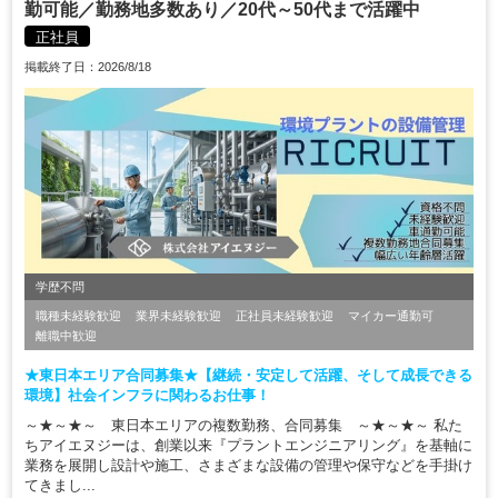
勤可能／勤務地多数あり／20代～50代まで活躍中
正社員
掲載終了日：2026/8/18
学歴不問
職種未経験歓迎
業界未経験歓迎
正社員未経験歓迎
マイカー通勤可
離職中歓迎
★東日本エリア合同募集★【継続・安定して活躍、そして成長できる
環境】社会インフラに関わるお仕事！
～★～★～ 東日本エリアの複数勤務、合同募集 ～★～★～ 私た
ちアイエヌジーは、創業以来『プラントエンジニアリング』を基軸に
業務を展開し設計や施工、さまざまな設備の管理や保守などを手掛け
てきまし...