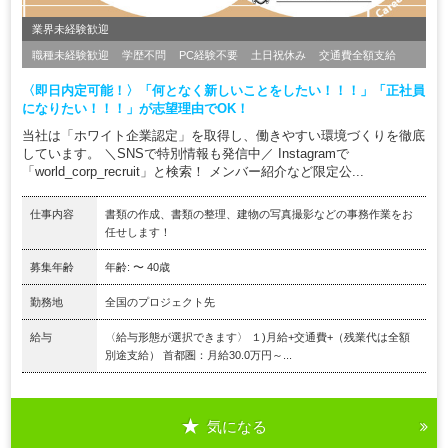
業界未経験歓迎
職種未経験歓迎
学歴不問
PC経験不要
土日祝休み
交通費全額支給
〈即日内定可能！〉「何となく新しいことをしたい！！！」「正社員
になりたい！！！」が志望理由でOK！
当社は「ホワイト企業認定」を取得し、働きやすい環境づくりを徹底
しています。 ＼SNSで特別情報も発信中／ Instagramで
「world_corp_recruit」と検索！ メンバー紹介など限定公...
仕事内容
書類の作成、書類の整理、建物の写真撮影などの事務作業をお
任せします！
募集年齢
年齢: 〜 40歳
勤務地
全国のプロジェクト先
給与
〈給与形態が選択できます〉 １)月給+交通費+（残業代は全額
別途支給） 首都圏：月給30.0万円～...
気になる