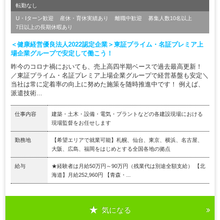
転勤なし
U・Iターン歓迎
産休・育休実績あり
離職中歓迎
募集人数10名以上
7日以上の長期休暇あり
＜健康経営優良法人2022認定企業＞東証プライム・名証プレミア上
場企業グループで安定して働こう！
昨今のコロナ禍においても、売上高四半期ベースで過去最高更新！
／東証プライム・名証プレミア上場企業グループで経営基盤も安定＼
当社は常に定着率の向上に努めた施策を随時推進中です！ 例えば、
派遣技術...
仕事内容
建築・土木・設備・電気・プラントなどの各建設現場における
現場監督をお任せします
勤務地
【希望エリアで就業可能】札幌、仙台、東京、横浜、名古屋、
大阪、広島、福岡をはじめとする全国各地の拠点
給与
★経験者は月給50万円～90万円（残業代は別途全額支給） 【北
海道】月給252,960円 【青森・...
気になる