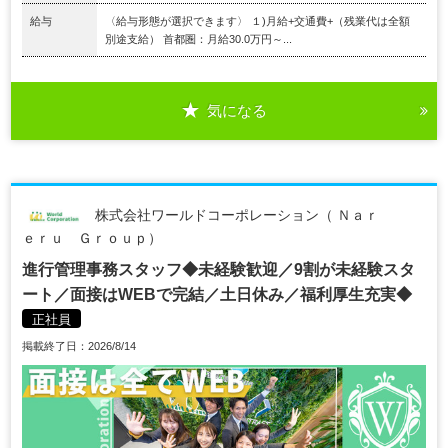
給与
〈給与形態が選択できます〉 １)月給+交通費+（残業代は全額
別途支給） 首都圏：月給30.0万円～...
気になる
株式会社ワールドコーポレーション（ Ｎａｒ
ｅｒｕ Ｇｒｏｕｐ）
進行管理事務スタッフ◆未経験歓迎／9割が未経験スタ
ート／面接はWEBで完結／土日休み／福利厚生充実◆
正社員
掲載終了日：2026/8/14