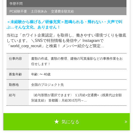
学歴不問
PC経験不要
土日祝休み
交通費全額支給
＜未経験から稼げる／研修充実＞怒鳴られる・帰れない・大声で叫
ぶ…そんな文化、ありません！
当社は「ホワイト企業認定」を取得し、働きやすい環境づくりを徹底
しています。 ＼SNSで特別情報も発信中／ Instagramで
「world_corp_recruit」と検索！ メンバー紹介など限定...
仕事内容
書類の作成、書類の整理、建物の写真撮影などの事務作業をお
任せします！
募集年齢
年齢: 〜 40歳
勤務地
全国のプロジェクト先
給与
〈給与形態が選択できます〉 １)月給+交通費+（残業代は全額
別途支給） 首都圏：月給30.0万円～...
気になる