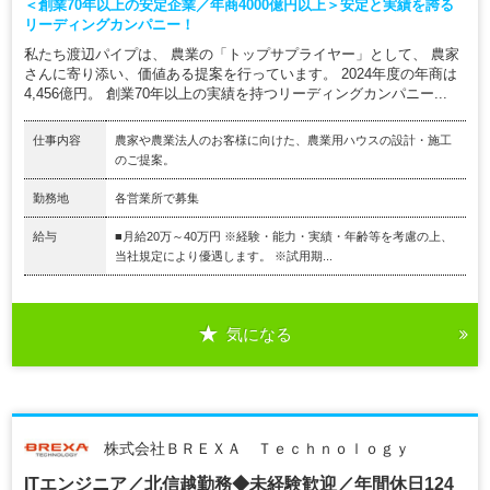
＜創業70年以上の安定企業／年商4000億円以上＞安定と実績を誇る
リーディングカンパニー！
私たち渡辺パイプは、 農業の「トップサプライヤー」として、 農家
さんに寄り添い、価値ある提案を行っています。 2024年度の年商は
4,456億円。 創業70年以上の実績を持つリーディングカンパニー...
仕事内容
農家や農業法人のお客様に向けた、農業用ハウスの設計・施工
のご提案。
勤務地
各営業所で募集
給与
■月給20万～40万円 ※経験・能力・実績・年齢等を考慮の上、
当社規定により優遇します。 ※試用期...
気になる
株式会社ＢＲＥＸＡ Ｔｅｃｈｎｏｌｏｇｙ
ITエンジニア／北信越勤務◆未経験歓迎／年間休日124