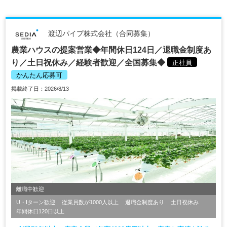
渡辺パイプ株式会社（合同募集）
農業ハウスの提案営業◆年間休日124日／退職金制度あ
り／土日祝休み／経験者歓迎／全国募集◆
正社員
かんたん応募可
掲載終了日：2026/8/13
離職中歓迎
U・Iターン歓迎
従業員数が1000人以上
退職金制度あり
土日祝休み
年間休日120日以上