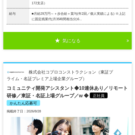
172支店）
給与
■月給29万円～＋歩合給＋賞与(年2回／個人実績による) ※上記
に固定残業代(月35時間相当分)6...
気になる
株式会社コプロコンストラクション（東証プ
ライム・名証プレミア上場企業グループ）
コミュニティ開発アシスタント◆10連休あり／リモート
研修／東証・名証上場グループ／w ◆
正社員
かんたん応募可
掲載終了日：2026/8/28