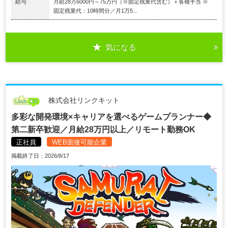
給与
月給28万6000円～75万円（※固定残業代含む）＋各種手当 ※
固定残業代：10時間分／月1万5...
気になる
株式会社リンクキット
多彩な開発環境×キャリアを選べるゲームプランナー◆
第二新卒歓迎／月給28万円以上／リモート勤務OK
正社員
WEB面接可能企業
掲載終了日：2026/8/17