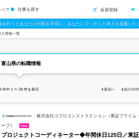
仕事を探す
会員登録
ャリア
録を行うとあなたの行動を学習し、あなたにマッチした求人を提案いた
求人情報一覧
富山県の転職情報
9
件中
1 〜 30
件を表示
最初へ
前の
30
株式会社コプロコンストラクション（東証プライム
ープ）
New
プロジェクトコーディネーター◆年間休日125日／東