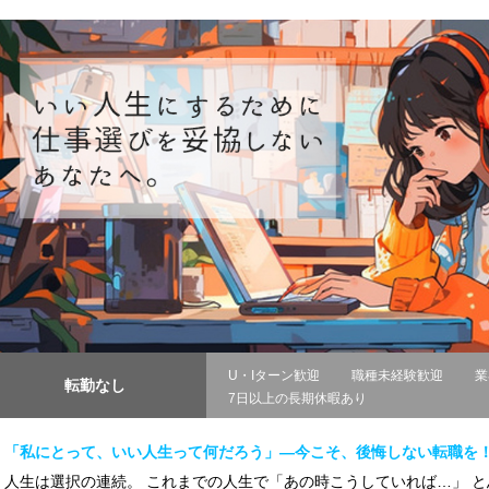
U・Iターン歓迎
職種未経験歓迎
業
転勤なし
7日以上の長期休暇あり
「私にとって、いい人生って何だろう」―今こそ、後悔しない転職を
人生は選択の連続。 これまでの人生で「あの時こうしていれば…」 