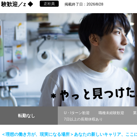
験歓迎／z ◆
正社員
掲載終了日：2026/8/28
U・Iターン歓迎
職種未経験歓迎
業
転勤なし
7日以上の長期休暇あり
＜理想の働き方が、現実になる場所＞あなたの新しいキャリア、ここ