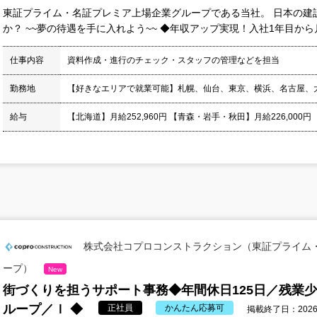
東証プライム・名証プレミア上場企業グループである当社。 日本の建
か？ ~~夢の待遇を手に入れよう~~ ◆年収アップ実現！入社1年目から月収
仕事内容
資料作成・進行のチェック・スタッフの管理などを担当
勤務地
【好きなエリアで就業可能】札幌、仙台、東京、横浜、名古屋、
給与
【北海道】月給252,960円 【青森・岩手・秋田】月給226,000円
株式会社コプロコンストラクション（東証プライム
ープ）
New
街づくりを担うサポート事務◆年間休日125日／残業
ループ／ｌ ◆
正社員
かんたん応募可
掲載終了日：2026/