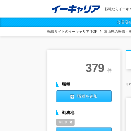
転職ならイーキ
会員登
転職サイトのイーキャリア TOP
富山県の転職・
379
件
職種
37
職種を追加
勤務地
富山県
削除