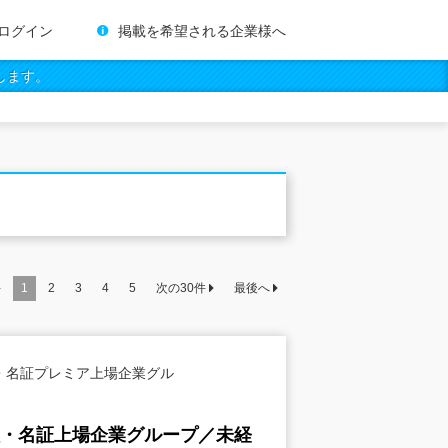
ログイン
掲載を希望される企業様へ
します。
件
1
2
3
4
5
次の
30
件
最後へ
・名証プレミア上場企業グル
証・名証上場企業グループ／未経