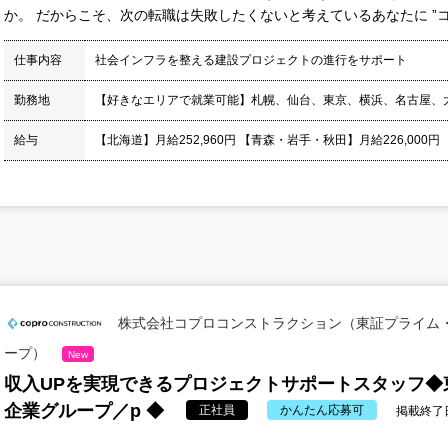
か。 だからこそ、次の転職は失敗したくないと考えているあなたに ”コプ
仕事内容
社会インフラを整える建設プロジェクトの進行をサポート
勤務地
【好きなエリアで就業可能】札幌、仙台、東京、横浜、名古屋、
給与
【北海道】月給252,960円 【青森・岩手・秋田】月給226,000円
株式会社コプロコンストラクション（東証プライム
ープ）
New
収入UPを実現できるプロジェクトサポートスタッフ◆
企業グループ／p ◆
正社員
かんたん応募可
掲載終了日：