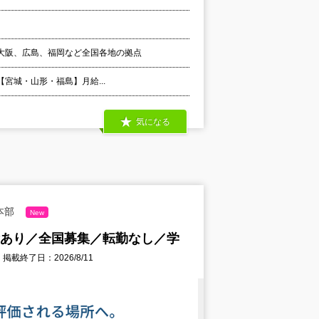
大阪、広島、福岡など全国各地の拠点
 【宮城・山形・福島】月給...
気になる
本部
New
績あり／全国募集／転勤なし／学
掲載終了日：2026/8/11