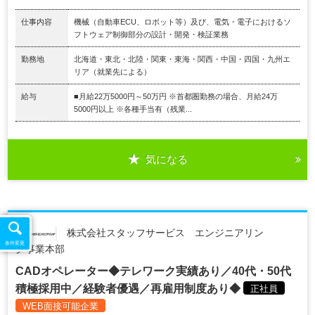
仕事内容
機械（自動車ECU、ロボット等）及び、電気・電子におけるソ
フトウェア制御部分の設計・開発・検証業務
勤務地
北海道・東北・北陸・関東・東海・関西・中国・四国・九州エ
リア（就業先による）
給与
■月給22万5000円～50万円 ※首都圏勤務の場合、月給24万
5000円以上 ※各種手当有（残業...
気になる
株式会社スタッフサービス エンジニアリン
条件変更
グ事業本部
CADオペレーター◆テレワーク実績あり／40代・50代
積極採用中／経験者優遇／再雇用制度あり◆
正社員
WEB面接可能企業