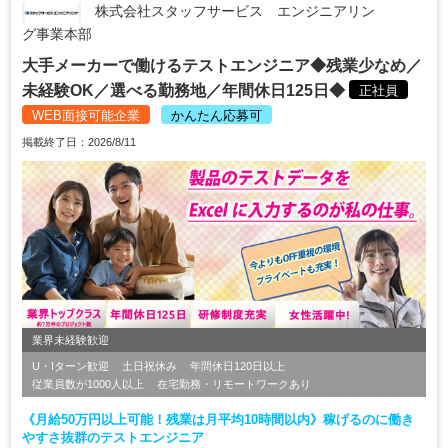
株式会社スタッフサービス エンジニアリン
グ事業本部
大手メーカーで働けるテストエンジニア◆残業少なめ／
未経験OK／選べる勤務地／年間休日125日◆
正社員
WEB面接可能企業
かんたん応募可
掲載終了日：2026/8/11
業界未経験歓迎
U・Iターン歓迎
土日祝休み
年間休日120日以上
従業員数が1000人以上
在宅勤務・リモートワークあり
《月給50万円以上可能！残業は月平均10時間以内》稼げるのに働き
やすさ抜群のテストエンジニア