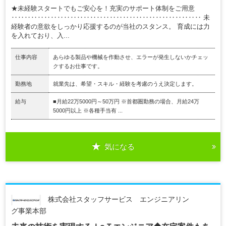
★未経験スタートでもご安心を！充実のサポート体制をご用意
‥‥‥‥‥‥‥‥‥‥‥‥‥‥‥‥‥‥‥‥‥‥‥‥‥‥‥‥‥ 未
経験者の意欲をしっかり応援するのが当社のスタンス。 育成には力
を入れており、入...
仕事内容
あらゆる製品や機械を作動させ、エラーが発生しないかチェッ
クするお仕事です。
勤務地
就業先は、希望・スキル・経験を考慮のうえ決定します。
給与
■月給22万5000円～50万円 ※首都圏勤務の場合、月給24万
5000円以上 ※各種手当有 ...
気になる
株式会社スタッフサービス エンジニアリン
グ事業本部