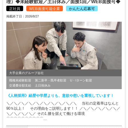
理）◆未経験歓迎／土日休み／面接1回／WEB面接可◆
正社員
WEB面接可能企業
かんたん応募可
掲載終了日：2026/8/27
大手企業のグループ会社
職種未経験歓迎
第二新卒・既卒者歓迎
U・Iターン歓迎
交通費全額支給
土日祝休み
《人柄採用》経歴や学歴よりも、意欲や想いを重視しています！
＼／＼／＼／＼／＼／＼／＼／＼／＼／＼ 当社の定着率はなんと
90％以上！ その理由をご説明します！！ ／＼／＼／＼／＼／＼／
＼／＼／＼／＼／ その1.腰を据えて働ける環境
⌒⌒⌒⌒⌒⌒⌒⌒⌒⌒...