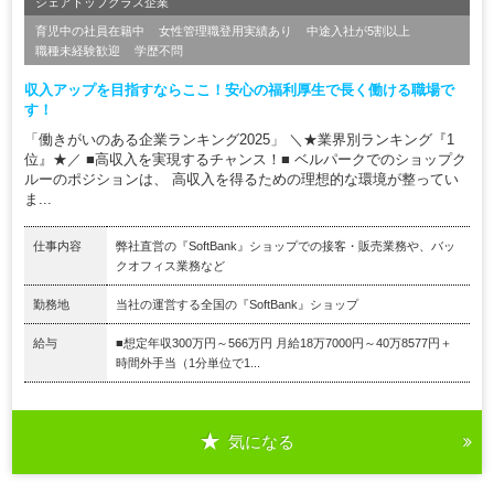
シェアトップクラス企業
育児中の社員在籍中
女性管理職登用実績あり
中途入社が5割以上
職種未経験歓迎
学歴不問
収入アップを目指すならここ！安心の福利厚生で長く働ける職場で
す！
「働きがいのある企業ランキング2025」 ＼★業界別ランキング『1
位』★／ ■高収入を実現するチャンス！■ ベルパークでのショップク
ルーのポジションは、 高収入を得るための理想的な環境が整ってい
ま...
仕事内容
弊社直営の『SoftBank』ショップでの接客・販売業務や、バッ
クオフィス業務など
勤務地
当社の運営する全国の『SoftBank』ショップ
給与
■想定年収300万円～566万円 月給18万7000円～40万8577円＋
時間外手当（1分単位で1...
気になる