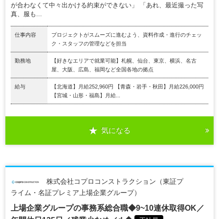
が合わなくて中々出かける約束ができない」 「あれ、最近撮った写
真、服も...
仕事内容
プロジェクトがスムーズに進むよう、資料作成・進行のチェッ
ク・スタッフの管理などを担当
勤務地
【好きなエリアで就業可能】札幌、仙台、東京、横浜、名古
屋、大阪、広島、福岡など全国各地の拠点
給与
【北海道】月給252,960円 【青森・岩手・秋田】月給226,000円
【宮城・山形・福島】月給...
気になる
株式会社コプロコンストラクション（東証プ
ライム・名証プレミア上場企業グループ）
上場企業グループの事務系総合職◆9~10連休取得OK／