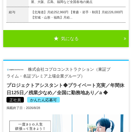
屋、大阪、広島、福岡など全国各地の拠点
給与
【北海道】月給252,960円 【青森・岩手・秋田】月給226,000円
【宮城・山形・福島】月給...
気になる
株式会社コプロコンストラクション（東証プ
ライム・名証プレミア上場企業グループ）
プロジェクトアシスタント◆プライベート充実／年間休
日125日／残業少なめ／全国に勤務地あり／a ◆
正社員
かんたん応募可
掲載終了日：2026/8/28