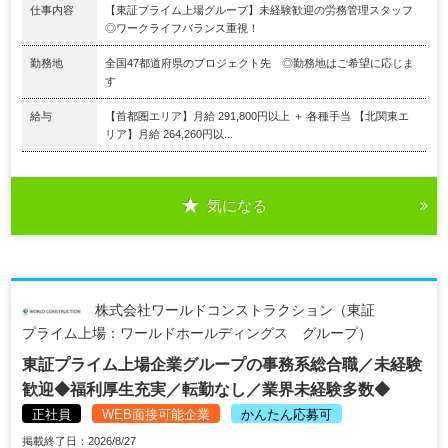
仕事内容
【東証プライム上場グループ】未経験歓迎の労務管理スタッフ
◎ワークライフバランス重視！
勤務地
全国47都道府県のプロジェクト先 ◎勤務地はご希望に応じま
す
給与
【首都圏エリア】月給 291,800円以上 ＋ 各種手当 【北関東エ
リア】月給 264,260円以...
気になる
株式会社ワールドコンストラクション（東証
プライム上場：ワールドホールディングス グループ）
東証プライム上場企業グループの事務系総合職／未経験
歓迎◆福利厚生充実／転勤なし／業界未経験多数◆
正社員
WEB面接可能企業
かんたん応募可
掲載終了日：2026/8/27