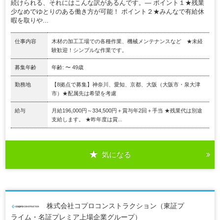
続けられる、それにはこんな訳があるんです。― ポイント１★残業
少なめでゆとりのある働き方が可能！ ポイント２★みんなで有給休
暇を取りや...
仕事内容
木材の加工工場での各種作業、機械メンテナンスなど ★未経
験歓迎！シンプルな作業です。
募集年齢
年齢: 〜 49歳
勤務地
【8拠点で募集】神奈川、愛知、京都、大阪（大阪市・泉大津
市）★配属先は希望を考慮
給与
月給196,000円～334,500円＋賞与年2回＋手当 ★残業代は別途
支給します。 ★昨年度は賞...
気になる
株式会社コプロコンストラクション（東証プ
ライム・名証プレミア上場企業グループ）