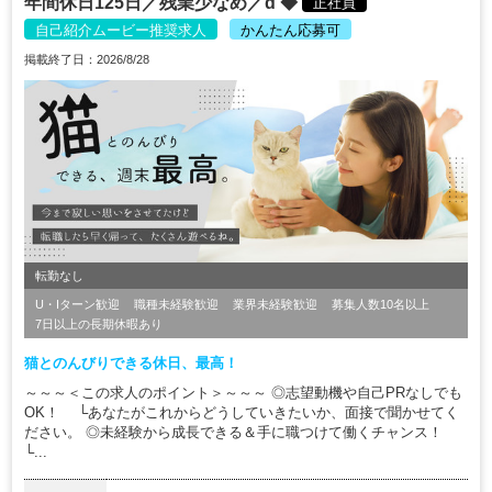
年間休日125日／残業少なめ／d ◆
正社員
自己紹介ムービー推奨求人
かんたん応募可
掲載終了日：2026/8/28
転勤なし
U・Iターン歓迎
職種未経験歓迎
業界未経験歓迎
募集人数10名以上
7日以上の長期休暇あり
猫とのんびりできる休日、最高！
～～～＜この求人のポイント＞～～～ ◎志望動機や自己PRなしでも
OK！ └あなたがこれからどうしていきたいか、面接で聞かせてく
ださい。 ◎未経験から成長できる＆手に職つけて働くチャンス！
└...