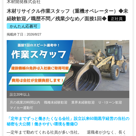
木材開発株式会社
木材リサイクル作業スタッフ（重機オペレーター）◆未
経験歓迎／職歴不問／残業少なめ／面接1回◆
正社員
かんたん応募可
掲載終了日：2026/8/27
設立20年以上
月の残業20時間以内
職種未経験歓迎
業界未経験歓迎
U・Iターン歓迎
マイカー通勤可
「定年までずっと働きたくなる会社」設立以来60期黒字経営の当社の
秘密を大公開！働きやすい環境を整備◎
―定年まで勤めてくれる社員が多い当社。 退職者が少なく、長く