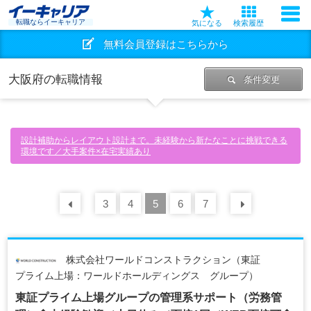
転職ならイーキャリア
気になる
検索履歴
無料会員登録はこちらから
大阪府の転職情報
条件変更
設計補助からレイアウト設計まで。未経験から新たなことに挑戦できる
環境です／大手案件×在宅実績あり
前の
3
30
4
件
5
6
7
次の
30
株式会社ワールドコンストラクション（東証
プライム上場：ワールドホールディングス グループ）
東証プライム上場グループの管理系サポート（労務管