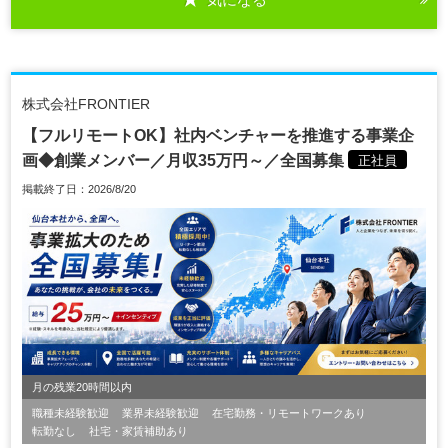
株式会社FRONTIER
【フルリモートOK】社内ベンチャーを推進する事業企
画◆創業メンバー／月収35万円～／全国募集
正社員
掲載終了日：2026/8/20
月の残業20時間以内
職種未経験歓迎
業界未経験歓迎
在宅勤務・リモートワークあり
転勤なし
社宅・家賃補助あり