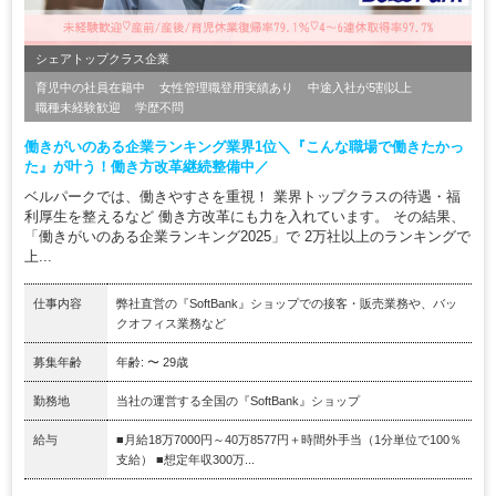
シェアトップクラス企業
育児中の社員在籍中
女性管理職登用実績あり
中途入社が5割以上
職種未経験歓迎
学歴不問
働きがいのある企業ランキング業界1位＼『こんな職場で働きたかっ
た』が叶う！働き方改革継続整備中／
ベルパークでは、働きやすさを重視！ 業界トップクラスの待遇・福
利厚生を整えるなど 働き方改革にも力を入れています。 その結果、
「働きがいのある企業ランキング2025」で 2万社以上のランキングで
上...
仕事内容
弊社直営の『SoftBank』ショップでの接客・販売業務や、バッ
クオフィス業務など
募集年齢
年齢: 〜 29歳
勤務地
当社の運営する全国の『SoftBank』ショップ
給与
■月給18万7000円～40万8577円＋時間外手当（1分単位で100％
支給） ■想定年収300万...