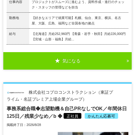
仕事内容
プロジェクトがスムーズに進むよう、資料作成・進行のチェッ
ク・スタッフの管理などを担当
勤務地
【好きなエリアで就業可能】札幌、仙台、東京、横浜、名古
屋、大阪、広島、福岡など全国各地の拠点
給与
【北海道】月給252,960円 【青森・岩手・秋田】月給226,000円
【宮城・山形・福島】月給...
気になる
株式会社コプロコンストラクション（東証プ
ライム・名証プレミア上場企業グループ）
事務系総合職◆志望動機＆自己PRなしでOK／年間休日
125日／残業少なめ／b ◆
正社員
かんたん応募可
掲載終了日：2026/8/28