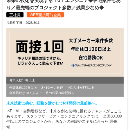
未来の技術を実現するＩoＴエンジニア◆在宅案件もあ
り／最先端のプロジェクト多数／残業少なめ◆
正社員
WEB面接可能企業
掲載終了日：2026/8/11
募集人数10名以上
年間休日120日以上
U・Iターン歓迎
中途入社が5割以上
従業員数が1000人以上
月の残業20時間以内
未来技術に挑む。経験を活かしてIoT開発の最前線へ。
IoT・AI・自動運転など、未来を創る技術に携わるチャンスがここに
あります。 スタッフサービス・エンジニアリングでは、 全国80,000
件以上のプロジェクトから、あなたの経験やスキルに合った 最先
端...