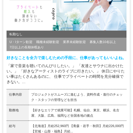
転勤なし
U・Iターン歓迎
職種未経験歓迎
業界未経験歓迎
募集人数10名以上
7日以上の長期休暇あり
好きなことを全力で楽しむための手段に、仕事があってもいいよね。
「家で音楽を聴いてのんびりしたい。」 「友達とサウナに出かけた
い。」 「好きなアーティストのライブに行きたい。」 休日にやりた
い事はたくさんあるのに、 仕事でプライベートの時間を充分確保で
きない。...
仕事内容
プロジェクトがスムーズに進むよう、資料作成・進行のチェッ
ク・スタッフの管理などを担当
勤務地
【好きなエリアで就業可能】札幌、仙台、東京、横浜、名古
屋、大阪、広島、福岡など全国各地の拠点
給与
【北海道】月給252,960円 【青森・岩手・秋田】月給226,000円
【宮城・山形・福島】月給...