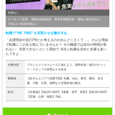
転勤なし
U・Iターン歓迎
職種未経験歓迎
業界未経験歓迎
募集人数10名以上
7日以上の長期休暇あり
転職で”ME TIME”を充実させる働き方を。
「志望理由や自己PRとか考えるのがめんどくさくて…」 そんな理由
で転職に二の足を踏んでいませんか？ 今の職場では自分の時間が取
れない・充実できないという理由で 当社に転職を決めた先輩も多い
んですよ...
仕事内容
プロジェクトがスムーズに進むよう、資料作成・進行のチェッ
ク・スタッフの管理などを担当
勤務地
【好きなエリアで就業可能】札幌、仙台、東京、横浜、名古
屋、大阪、広島、福岡など全国各地の拠点
給与
【北海道】月給252,960円 【青森・岩手・秋田】月給226,000円
【宮城・山形・福島】月給...
気になる