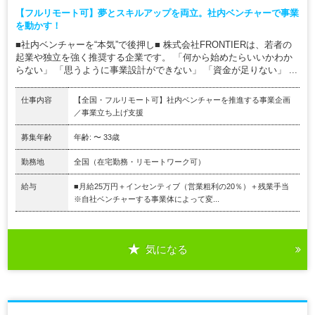
【フルリモート可】夢とスキルアップを両立。社内ベンチャーで事業
を動かす！
■社内ベンチャーを“本気”で後押し■ 株式会社FRONTIERは、若者の
起業や独立を強く推奨する企業です。 「何から始めたらいいかわか
らない」 「思うように事業設計ができない」 「資金が足りない」 ...
仕事内容
【全国・フルリモート可】社内ベンチャーを推進する事業企画
／事業立ち上げ支援
募集年齢
年齢: 〜 33歳
勤務地
全国（在宅勤務・リモートワーク可）
給与
■月給25万円＋インセンティブ（営業粗利の20％）＋残業手当
※自社ベンチャーする事業体によって変...
気になる