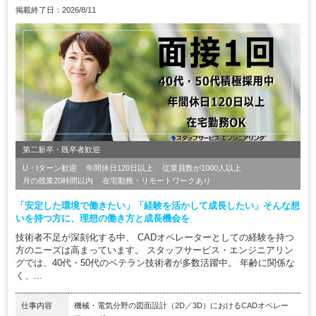
掲載終了日：2026/8/11
第二新卒・既卒者歓迎
U・Iターン歓迎
年間休日120日以上
従業員数が1000人以上
月の残業20時間以内
在宅勤務・リモートワークあり
「安定した環境で働きたい」「経験を活かして成長したい」そんな想
いを持つ方に、理想の働き方と成長機会を
技術者不足が深刻化する中、 CADオペレーターとしての経験を持つ
方のニーズは高まっています。 スタッフサービス・エンジニアリン
グでは、40代・50代のベテラン技術者が多数活躍中。 年齢に関係な
く、...
仕事内容
機械・電気分野の図面設計（2D／3D）におけるCADオペレー