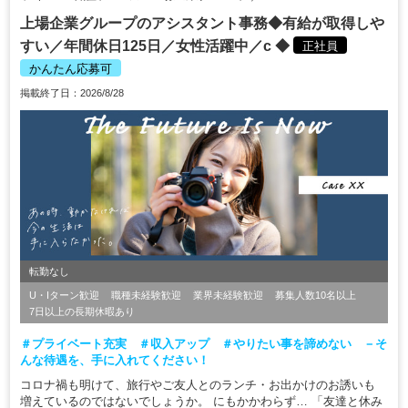
上場企業グループのアシスタント事務◆有給が取得しや
すい／年間休日125日／女性活躍中／c ◆
正社員
かんたん応募可
掲載終了日：2026/8/28
転勤なし
U・Iターン歓迎
職種未経験歓迎
業界未経験歓迎
募集人数10名以上
7日以上の長期休暇あり
＃プライベート充実 ＃収入アップ ＃やりたい事を諦めない －そ
んな待遇を、手に入れてください！
コロナ禍も明けて、旅行やご友人とのランチ・お出かけのお誘いも
増えているのではないでしょうか。 にもかかわらず… 「友達と休み