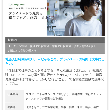
転勤なし
U・Iターン歓迎
職種未経験歓迎
業界未経験歓迎
募集人数10名以上
7日以上の長期休暇あり
社会人は時間がない。－だからこそ、プライベートの時間は大事にし
たい。
「休日まで仕事のことを考えてる…そんな生活に疲れた。」 転職の
理由は、ふとこんな事が頭に浮かんだからなんです。 だから、転職
先を選ぶ軸は”休みがしっかり取れる”こと。 でも実際に面接で話を聞
いてみ...
仕事内容
プロジェクトがスムーズに進むよう、資料作成・進行のチェッ
ク・スタッフの管理などを担当
勤務地
【好きなエリアで就業可能】札幌、仙台、東京、横浜、名古