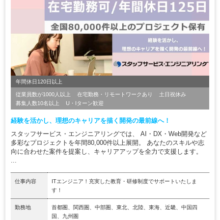
年間休日120日以上
従業員数が1000人以上
在宅勤務・リモートワークあり
土日祝休み
募集人数10名以上
U・Iターン歓迎
経験を活かし、理想のキャリアを描く開発の最前線へ！
スタッフサービス・エンジニアリングでは、 AI・DX・Web開発など
多彩なプロジェクトを年間80,000件以上展開。 あなたのスキルや志
向に合わせた案件を提案し、キャリアアップを全力で支援します。
...
仕事内容
ITエンジニア！充実した教育・研修制度でサポートいたしま
す！
勤務地
首都圏、関西圏、中部圏、東北、北陸、東海、近畿、中国四
国、九州圏