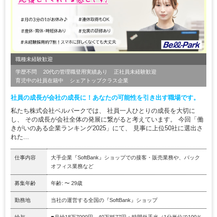
職種未経験歓迎
学歴不問
20代の管理職登用実績あり
正社員未経験歓迎
育児中の社員在籍中
シェアトップクラス企業
社員の成長が会社の成長に！あなたの可能性を引き出す職場です。
私たち株式会社ベルパークでは、 社員一人ひとりの成長を大切に
し、 その成長が会社全体の発展に繋がると考えています。 今回「働
きがいのある企業ランキング2025」にて、 見事に上位50社に選出さ
れた...
仕事内容
大手企業『SoftBank』ショップでの接客・販売業務や、バック
オフィス業務など
募集年齢
年齢: 〜 29歳
勤務地
当社の運営する全国の『SoftBank』ショップ