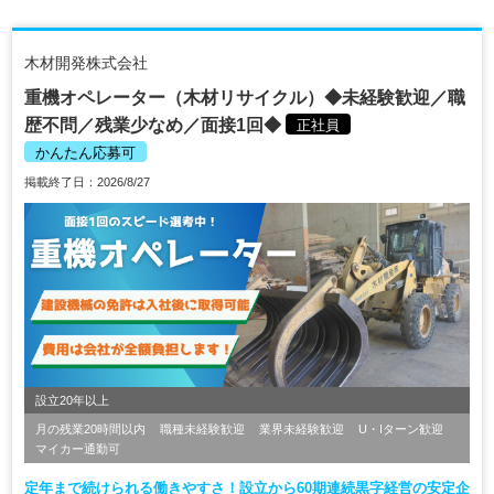
木材開発株式会社
重機オペレーター（木材リサイクル）◆未経験歓迎／職
歴不問／残業少なめ／面接1回◆
正社員
かんたん応募可
掲載終了日：2026/8/27
設立20年以上
月の残業20時間以内
職種未経験歓迎
業界未経験歓迎
U・Iターン歓迎
マイカー通勤可
定年まで続けられる働きやすさ！設立から60期連続黒字経営の安定企