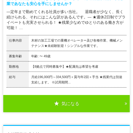
業であなたも安心を手にしませんか？
―定年まで勤めてくれる社員が多い当社。 退職者が少なく、長く
続けられる、それにはこんな訳があるんです。― ★週休2日制でプラ
イベートも充実させられる！ ★残業少なめでゆとりのある働き方が
可能！ ...
仕事内容
木材の加工工場での重機オペレーター及び各種作業、機械メン
テナンス★未経験歓迎！シンプルな作業です。
募集年齢
年齢: 〜 49歳
勤務地
【8拠点で同時募集中】★配属先は希望を考慮
給与
月給196,000円～334,500円＋賞与年2回＋手当 ★残業代は別途
支給します。 ※試用期間...
気になる