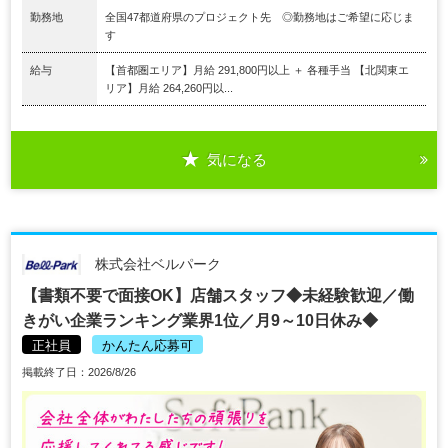
勤務地
全国47都道府県のプロジェクト先 ◎勤務地はご希望に応じま
す
給与
【首都圏エリア】月給 291,800円以上 ＋ 各種手当 【北関東エ
リア】月給 264,260円以...
気になる
株式会社ベルパーク
【書類不要で面接OK】店舗スタッフ◆未経験歓迎／働
きがい企業ランキング業界1位／月9～10日休み◆
正社員
かんたん応募可
掲載終了日：2026/8/26