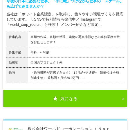
今後の日本に必要な仕事。「手に職」つけながら仕事の「スケール」
も広げてみませんか？
当社は「ホワイト企業認定」を取得し、働きやすい環境づくりを徹底
しています。 ＼SNSで特別情報も発信中／ Instagramで
「world_corp_recruit」と検索！ メンバー紹介など限定...
仕事内容
書類の作成、書類の整理、建物の写真撮影などの事務業務全般
をお任せします！
募集年齢
年齢: 〜 40歳
勤務地
全国のプロジェクト先
給与
〈給与形態が選択できます〉 １)月給+交通費+（残業代は全額
別途支給） 首都圏：月給30.0万円～...
気になる
株式会社ワールドコーポレーション（ Ｎａｒ