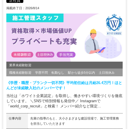
正社員
掲載終了日：2026/8/14
業界未経験歓迎
職種未経験歓迎
学歴不問
転勤なし
駅から徒歩5分以内
土日祝休み
《学歴・職歴・ブランク一切不問》平均初任給は月給26.4万円！ほと
んどが未経験入社のメンバーです！
当社は「ホワイト企業認定」を取得し、働きやすい環境づくりを徹底
しています。 ＼SNSで特別情報も発信中／ Instagramで
「world_corp_recruit」と検索！ メンバー紹介など限定...
仕事内容
先輩の指導のもと、大小さまざまな建設現場で、施工管理業務
を担当していただきます