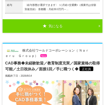
給与
〈給与形態が選択できます〉 １)月給+交通費+（残業代は全額
別途支給） 首都圏：月給30.0万円～...
気になる
株式会社ワールドコーポレーション（ Ｎａｒ
ｅｒｕ Ｇｒｏｕｐ）
New
CAD事務◆未経験歓迎／教育制度充実／国家資格の取得
可能／土日祝休み／面接1回／手に職つく◆
正社員
掲載終了日：2026/8/14