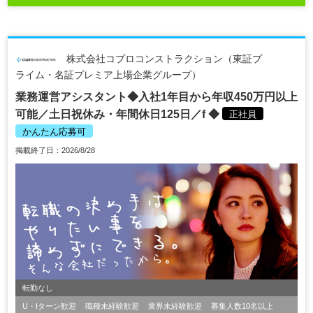
株式会社コプロコンストラクション（東証プ
ライム・名証プレミア上場企業グループ）
業務運営アシスタント◆入社1年目から年収450万円以上
可能／土日祝休み・年間休日125日／f ◆
正社員
かんたん応募可
掲載終了日：2026/8/28
転勤なし
U・Iターン歓迎
職種未経験歓迎
業界未経験歓迎
募集人数10名以上