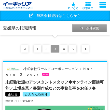
転職ならイーキャリア
気になる
検索履歴
無料会員登録はこちらから
愛媛県の転職情報
条件変更
前の
1
30
2
件
3
4
5
次の
30
株式会社ワールドコーポレーション（ Ｎａｒ
ｅｒｕ Ｇｒｏｕｐ）
New
未経験歓迎のアシスタントスタッフ◆オンライン面接可
能／上場企業／書類作成などの事務仕事をお任せ◆
正社員
かんたん応募可
掲載終了日：2026/8/14