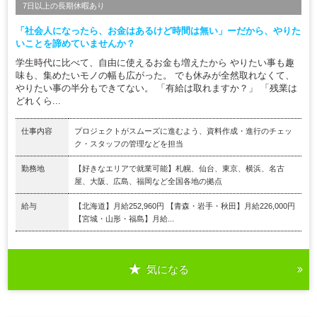
7日以上の長期休暇あり
「社会人になったら、お金はあるけど時間は無い」ーだから、やりた
いことを諦めていませんか？
学生時代に比べて、自由に使えるお金も増えたから やりたい事も趣
味も、集めたいモノの幅も広がった。 でも休みが全然取れなくて、
やりたい事の半分もできてない。 「有給は取れますか？」 「残業は
どれくら...
仕事内容
プロジェクトがスムーズに進むよう、資料作成・進行のチェッ
ク・スタッフの管理などを担当
勤務地
【好きなエリアで就業可能】札幌、仙台、東京、横浜、名古
屋、大阪、広島、福岡など全国各地の拠点
給与
【北海道】月給252,960円 【青森・岩手・秋田】月給226,000円
【宮城・山形・福島】月給...
気になる