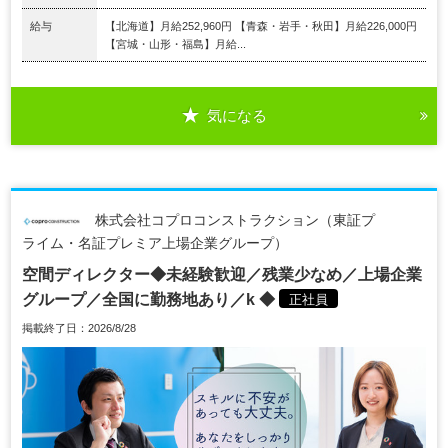
給与
【北海道】月給252,960円 【青森・岩手・秋田】月給226,000円
【宮城・山形・福島】月給...
気になる
株式会社コプロコンストラクション（東証プ
ライム・名証プレミア上場企業グループ）
空間ディレクター◆未経験歓迎／残業少なめ／上場企業
グループ／全国に勤務地あり／k ◆
正社員
掲載終了日：2026/8/28