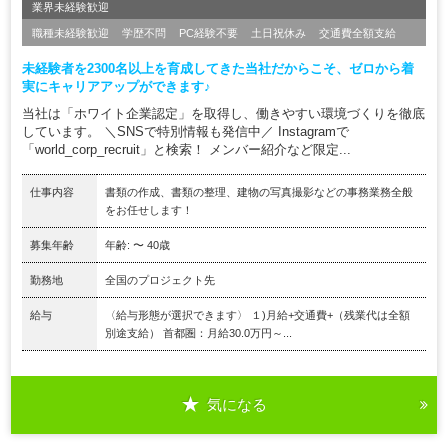
業界未経験歓迎
職種未経験歓迎
学歴不問
PC経験不要
土日祝休み
交通費全額支給
未経験者を2300名以上を育成してきた当社だからこそ、ゼロから着
実にキャリアアップができます♪
当社は「ホワイト企業認定」を取得し、働きやすい環境づくりを徹底
しています。 ＼SNSで特別情報も発信中／ Instagramで
「world_corp_recruit」と検索！ メンバー紹介など限定...
仕事内容
書類の作成、書類の整理、建物の写真撮影などの事務業務全般
をお任せします！
募集年齢
年齢: 〜 40歳
勤務地
全国のプロジェクト先
給与
〈給与形態が選択できます〉 １)月給+交通費+（残業代は全額
別途支給） 首都圏：月給30.0万円～...
気になる