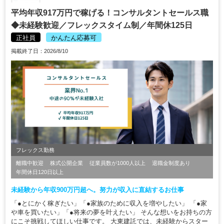
平均年収917万円で稼げる！コンサルタントセールス職
◆未経験歓迎／フレックスタイム制／年間休125日
正社員
かんたん応募可
掲載終了日：2026/8/10
フレックス勤務
離職中歓迎
株式公開企業
従業員数が1000人以上
退職金制度あり
年間休日120日以上
未経験から年収900万円超へ。努力が収入に直結するお仕事
「●とにかく稼ぎたい」「●家族のために収入を増やしたい」 「●家
や車を買いたい」「●将来の夢を叶えたい」 そんな想いをお持ちの方
にこそ挑戦してほしい仕事です。 大東建託では、未経験からスター