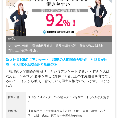
転勤なし
U・Iターン歓迎
職種未経験歓迎
業界未経験歓迎
募集人数10名以上
7日以上の長期休暇あり
新入社員100名にアンケート「職場の人間関係が良好」と92％が回
答！≪人間関係の悩みと無縁◎≫
「職場の人間関係が良好？」というアンケートで良い と答えたのは
なんと…＼92%／ 若手を中心に年間350名以上の未経験者を育ててい
るので、 イチから教え、育てていく風土が根付いています。 ＜分か
らな...
仕事内容
様々なプロジェクトの 現場スタッフをサポートしていただきま
す
勤務地
【好きなエリアで就業可能】札幌、仙台、東京、横浜、名古
屋、大阪、広島、福岡など全国各地の拠点