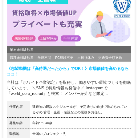
業界未経験歓迎
職種未経験歓迎
学歴不問
PC経験不要
土日祝休み
交通費全額支給
《志望動機は「高待遇だったから」でOK！》市場価値を高めるなら
ココ！
当社は「ホワイト企業認定」を取得し、働きやすい環境づくりを徹底
しています。 ＼SNSで特別情報も発信中／ Instagramで
「world_corp_recruit」と検索！ メンバー紹介など限定...
仕事内容
建造物の建設スケジュールが、予定通りの進捗で進められてい
るかの 管理・企画・確認などの業務をお任せ。
募集年齢
年齢: 〜 40歳
勤務地
全国のプロジェクト先