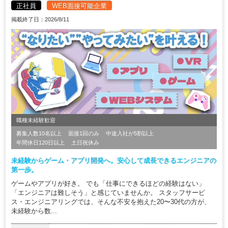
正社員
WEB面接可能企業
掲載終了日：2026/8/11
職種未経験歓迎
募集人数10名以上
面接1回のみ
中途入社が5割以上
年間休日120日以上
土日祝休み
未経験からゲーム・アプリ開発へ。安心して成長できるエンジニアの
第一歩。
ゲームやアプリが好き。 でも「仕事にできるほどの経験はない」
「エンジニアは難しそう」と感じていませんか。 スタッフサービ
ス・エンジニアリングでは、そんな不安を抱えた20〜30代の方が、
未経験から数...