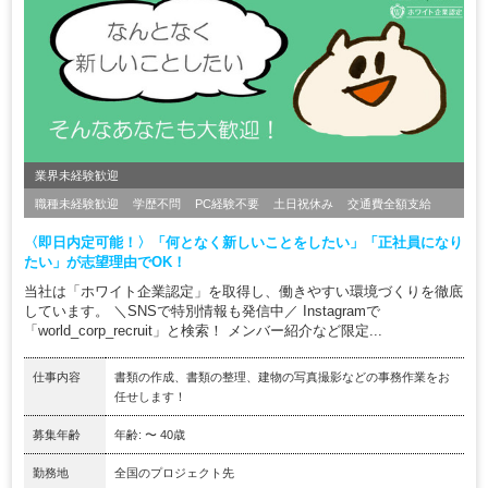
業界未経験歓迎
職種未経験歓迎
学歴不問
PC経験不要
土日祝休み
交通費全額支給
〈即日内定可能！〉「何となく新しいことをしたい」「正社員になり
たい」が志望理由でOK！
当社は「ホワイト企業認定」を取得し、働きやすい環境づくりを徹底
しています。 ＼SNSで特別情報も発信中／ Instagramで
「world_corp_recruit」と検索！ メンバー紹介など限定...
仕事内容
書類の作成、書類の整理、建物の写真撮影などの事務作業をお
任せします！
募集年齢
年齢: 〜 40歳
勤務地
全国のプロジェクト先