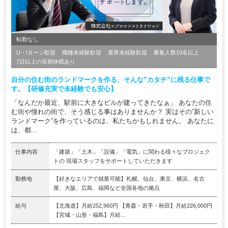
転勤なし
U・Iターン歓迎
職種未経験歓迎
業界未経験歓迎
募集人数10名以上
7日以上の長期休暇あり
自分の住む街のランドマークを作る、そんな”カタチ”に残る仕事で
す。【研修充実で未経験でも安心】
「なんだか最近、駅前に大きなビルが建ってきたなぁ」 あなたの住
む街や憧れの街で、そう感じる事はありませんか？ 実はその”新しい
ランドマーク”を作っているのは、私たちかもしれません。 あなたに
は、都...
仕事内容
「建築」「土木」「設備」「電気」に関わる様々なプロジェク
トの 現場スタッフをサポートしていただきます
勤務地
【好きなエリアで就業可能】札幌、仙台、東京、横浜、名古
屋、大阪、広島、福岡など全国各地の拠点
給与
【北海道】月給252,960円 【青森・岩手・秋田】月給226,000円
【宮城・山形・福島】月給...