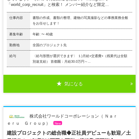
「world_corp_recruit」と検索！ メンバー紹介など限定...
仕事内容
書類の作成、書類の整理、建物の写真撮影などの事務業務全般
をお任せします！
募集年齢
年齢: 〜 40歳
勤務地
全国のプロジェクト先
給与
〈給与形態が選択できます〉 １)月給+交通費+（残業代は全額
別途支給） 首都圏：月給30.0万円～...
気になる
株式会社ワールドコーポレーション（ Ｎａｒ
ｅｒｕ Ｇｒｏｕｐ）
New
建設プロジェクトの総合職◆正社員デビューも歓迎／土