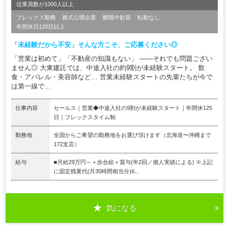
従業員数が1000人以上
フレックス勤務
株式公開企業
離職中歓迎
転勤なし
年間休日120日以上
「未経験だから不安」そんな方こそ、ご応募ください◎
「営業は初めて」「不動産の知識もない」 ——それでも問題ござい
ません◎ 大東建託では、中途入社の約9割が未経験スタート。 飲
食・アパレル・美容師など… 営業未経験スタートの先輩たちが今で
は第一線で...
仕事内容
セールス｜営業◆中途入社の9割が未経験スタート｜年間休125
日｜フレックスタイム制
勤務地
全国からご希望の勤務地をお選び頂けます（北海道〜沖縄まで
172支店）
給与
■月給29万円～＋歩合給＋賞与(年2回／個人実績による) ※上記
に固定残業代(月35時間相当分)6...
気になる