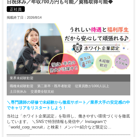
日祝休み／年収700万円も可能／資格取得可能◆
正社員
掲載終了日：2026/8/14
業界未経験歓迎
職種未経験歓迎
第二新卒・既卒者歓迎
従業員数が1000人以上
土日祝休み
交通費全額支給
＼専門講師の研修で未経験から徹底サポート／業界大手の安定感の中
でキャリアをリスタートしよう！
当社は「ホワイト企業認定」を取得し、働きやすい環境づくりを徹底
しています。 ＼SNSで特別情報も発信中／ Instagramで
「world_corp_recruit」と検索！ メンバー紹介など限定公...