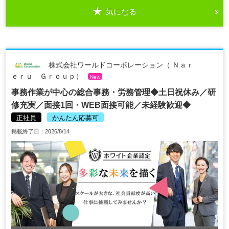
気になる
株式会社ワールドコーポレーション（ Ｎａｒ
ｅｒｕ Ｇｒｏｕｐ）
New
事務作業が中心の総合事務・労務管理◆土日祝休み／研
修充実／面接1回・WEB面接可能／未経験歓迎◆
正社員
かんたん応募可
掲載終了日：2026/8/14