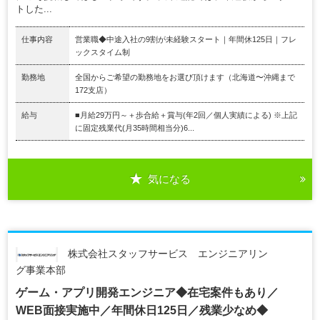
トした...
仕事内容
営業職◆中途入社の9割が未経験スタート｜年間休125日｜フレ
ックスタイム制
勤務地
全国からご希望の勤務地をお選び頂けます（北海道〜沖縄まで
172支店）
給与
■月給29万円～＋歩合給＋賞与(年2回／個人実績による) ※上記
に固定残業代(月35時間相当分)6...
気になる
株式会社スタッフサービス エンジニアリン
グ事業本部
ゲーム・アプリ開発エンジニア◆在宅案件もあり／
WEB面接実施中／年間休日125日／残業少なめ◆