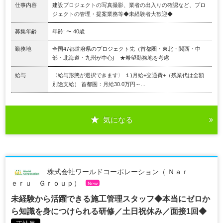
仕事内容
建設プロジェクトの写真撮影、業者の出入りの確認など、プロ
ジェクトの管理・提案業務等◆未経験者大歓迎◆
募集年齢
年齢: 〜 40歳
勤務地
全国47都道府県のプロジェクト先（首都圏・東北・関西・中
部・北海道・九州が中心) ★希望勤務地を考慮
給与
〈給与形態が選択できます〉 １)月給+交通費+（残業代は全額
別途支給） 首都圏：月給30.0万円～...
気になる
株式会社ワールドコーポレーション（ Ｎａｒ
ｅｒｕ Ｇｒｏｕｐ）
New
未経験から活躍できる施工管理スタッフ◆本当にゼロか
ら知識を身につけられる研修／土日祝休み／面接1回◆