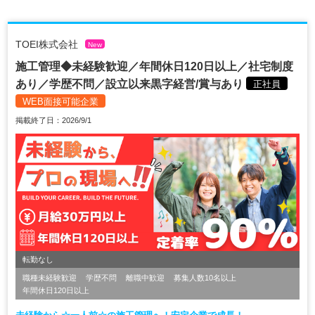
TOEI株式会社
New
施工管理◆未経験歓迎／年間休日120日以上／社宅制度
あり／学歴不問／設立以来黒字経営/賞与あり
正社員
WEB面接可能企業
掲載終了日：2026/9/1
転勤なし
職種未経験歓迎
学歴不問
離職中歓迎
募集人数10名以上
年間休日120日以上