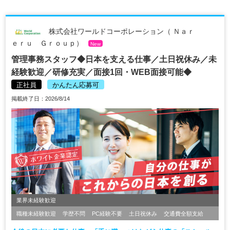
株式会社ワールドコーポレーション（ Ｎａｒ
ｅｒｕ Ｇｒｏｕｐ）
New
管理事務スタッフ◆日本を支える仕事／土日祝休み／未
経験歓迎／研修充実／面接1回・WEB面接可能◆
正社員
かんたん応募可
掲載終了日：2026/8/14
業界未経験歓迎
職種未経験歓迎
学歴不問
PC経験不要
土日祝休み
交通費全額支給