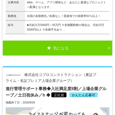
仕事内容
Web、ゲーム、アプリ開発など、あなたに最適なプロジェクト
へ配属となります。
勤務地
全国の各勤務先／転勤なし！面接地での就業率92％以上！
給与
■月給21万5000円～55万円 ※首都圏勤務の場合は、月給23万
5000円以上 ※各種手当あり ...
気になる
株式会社コプロコンストラクション（東証プ
ライム・名証プレミア上場企業グループ）
進行管理サポート事務◆入社満足度8割／上場企業グル
ープ／土日祝休み／h ◆
正社員
かんたん応募可
掲載終了日：2026/8/28