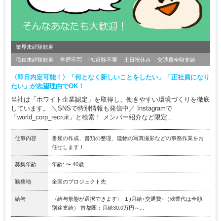
業界未経験歓迎
職種未経験歓迎
学歴不問
PC経験不要
土日祝休み
交通費全額支給
〈即日内定可能！〉「何となく新しいことをしたい」「正社員になり
たい」が志望理由でOK！
当社は「ホワイト企業認定」を取得し、働きやすい環境づくりを徹底
しています。 ＼SNSで特別情報も発信中／ Instagramで
「world_corp_recruit」と検索！ メンバー紹介など限定...
仕事内容
書類の作成、書類の整理、建物の写真撮影などの事務作業をお
任せします！
募集年齢
年齢: 〜 40歳
勤務地
全国のプロジェクト先
給与
〈給与形態が選択できます〉 １)月給+交通費+（残業代は全額
別途支給） 首都圏：月給30.0万円～...