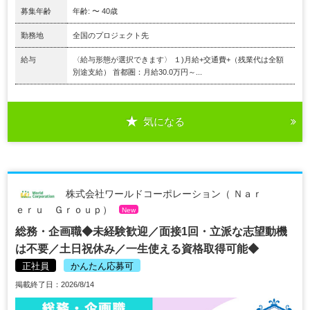
募集年齢
年齢: 〜 40歳
勤務地
全国のプロジェクト先
給与
〈給与形態が選択できます〉 １)月給+交通費+（残業代は全額
別途支給） 首都圏：月給30.0万円～...
気になる
株式会社ワールドコーポレーション（ Ｎａｒ
ｅｒｕ Ｇｒｏｕｐ）
New
総務・企画職◆未経験歓迎／面接1回・立派な志望動機
は不要／土日祝休み／一生使える資格取得可能◆
正社員
かんたん応募可
掲載終了日：2026/8/14