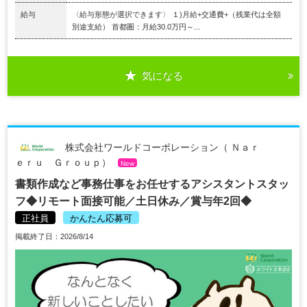
給与
〈給与形態が選択できます〉 １)月給+交通費+（残業代は全額
別途支給） 首都圏：月給30.0万円～...
気になる
株式会社ワールドコーポレーション（ Ｎａｒ
ｅｒｕ Ｇｒｏｕｐ）
New
書類作成など事務仕事をお任せするアシスタントスタッ
フ◆リモート面接可能／土日休み／賞与年2回◆
正社員
かんたん応募可
掲載終了日：2026/8/14