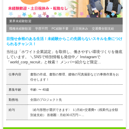
業界未経験歓迎
職種未経験歓迎
学歴不問
PC経験不要
土日祝休み
交通費全額支給
目指せ余裕のある生活！未経験からこの先困らないスキルを身につけ
られるチャンス！
当社は「ホワイト企業認定」を取得し、働きやすい環境づくりを徹底
しています。 ＼SNSで特別情報も発信中／ Instagramで
「world_corp_recruit」と検索！ メンバー紹介など限定...
仕事内容
書類の作成、書類の整理、建物の写真撮影などの事務作業をお
任せします！
募集年齢
年齢: 〜 40歳
勤務地
全国のプロジェクト先
給与
〈給与形態が選択できます〉 １)月給+交通費+（残業代は全額
別途支給） 首都圏：月給30.0万円～...