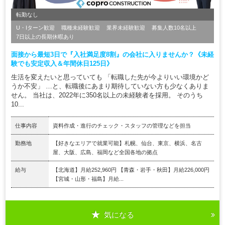
転勤なし
U・Iターン歓迎
職種未経験歓迎
業界未経験歓迎
募集人数10名以上
7日以上の長期休暇あり
面接から最短3日で『入社満足度8割』の会社に入りませんか？《未経
験でも安定収入＆年間休日125日》
生活を変えたいと思っていても 「転職した先が今よりいい環境かど
うか不安」 …と、転職後にあまり期待していない方も少なくありま
せん。 当社は、2022年に350名以上の未経験者を採用。 そのうち
10...
仕事内容
資料作成・進行のチェック・スタッフの管理などを担当
勤務地
【好きなエリアで就業可能】札幌、仙台、東京、横浜、名古
屋、大阪、広島、福岡など全国各地の拠点
給与
【北海道】月給252,960円 【青森・岩手・秋田】月給226,000円
【宮城・山形・福島】月給...
気になる