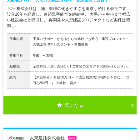
未経験から☆一人前☆の施工管理へ！安定企業で成長！
TOEI株式会社は、施工管理の働きやすさを追求し続ける会社です。
設立10年を経過し、連続黒字経営を継続中。 大手から中小まで幅広
い建設会社と取引し、 再開発や大型建設プロジェクトなど案件は増
加し...
仕事内容
手厚いサポートがあるから未経験でも安心！建設プロジェクト
の施工管理アシスタント・事務業務
募集年齢
年齢: 〜 38歳
勤務地
全国募集／直行直帰OK！ご希望のエリアをお聞かせください。
給与
【未経験者】月給30万円～ ※固定残業代10時間分を含む。（2
万2,250円～） ※経験・資格・...
気になる
大東建託株式会社
New