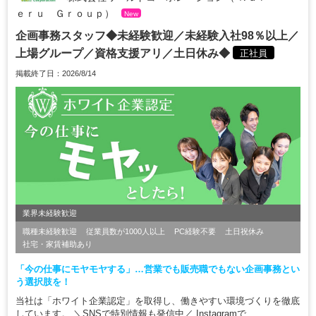
ｅｒｕ Ｇｒｏｕｐ）
New
企画事務スタッフ◆未経験歓迎／未経験入社98％以上／
上場グループ／資格支援アリ／土日休み◆
正社員
掲載終了日：2026/8/14
業界未経験歓迎
職種未経験歓迎
従業員数が1000人以上
PC経験不要
土日祝休み
社宅・家賃補助あり
「今の仕事にモヤモヤする」…営業でも販売職でもない企画事務とい
う選択肢を！
当社は「ホワイト企業認定」を取得し、働きやすい環境づくりを徹底
しています。 ＼SNSで特別情報も発信中／ Instagramで