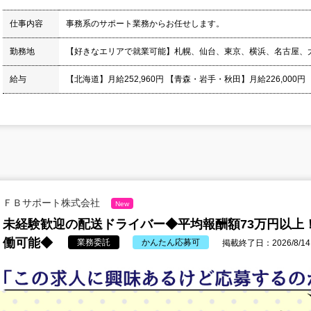
仕事内容
事務系のサポート業務からお任せします。
勤務地
【好きなエリアで就業可能】札幌、仙台、東京、横浜、名古屋、
給与
【北海道】月給252,960円 【青森・岩手・秋田】月給226,000円
ＦＢサポート株式会社
New
未経験歓迎の配送ドライバー◆平均報酬額73万円以上
働可能◆
業務委託
かんたん応募可
掲載終了日：2026/8/14