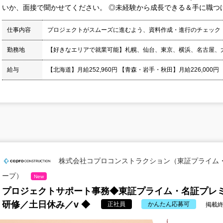
いか、面接で聞かせてください。 ◎未経験から成長できる＆手に職つけ
仕事内容
プロジェクトがスムーズに進むよう、資料作成・進行のチェック
勤務地
【好きなエリアで就業可能】札幌、仙台、東京、横浜、名古屋、
給与
【北海道】月給252,960円 【青森・岩手・秋田】月給226,000円
株式会社コプロコンストラクション（東証プライム
ープ）
New
プロジェクトサポート事務◆東証プライム・名証プレ
研修／土日休み／v ◆
正社員
かんたん応募可
掲載終了