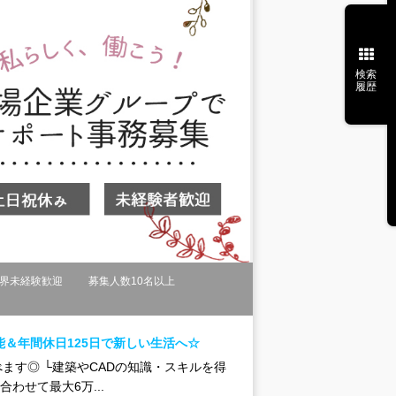
検索
履歴
界未経験歓迎
募集人数10名以上
＆年間休日125日で新しい生活へ☆
ます◎ └建築やCADの知識・スキルを得
わせて最大6万...