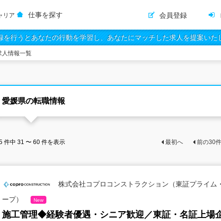
仕事を探す
会員登録
ャリア
録を行うとあなたの行動を学習し、あなたにマッチした求人を提案いた
求人情報一覧
愛媛県の転職情報
5
件中
31 〜 60
件を表示
最初へ
前の
30
株式会社コプロコンストラクション（東証プライム
ープ）
New
施工管理◆経験者優遇・シニア歓迎／東証・名証上場企