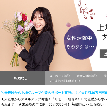
U・Iターン歓迎
職種未経験歓迎
業
転勤なし
7日以上の長期休暇あり
＼未経験から上場グループ企業のサポート事務に！／☆月収36万円可能
★未経験からスキルアップ可能！ └リモート研修＆OJTで基礎から学べ
られます！ ★未経験の年収例：36万3380円！ └結婚祝い・出産祝い→合