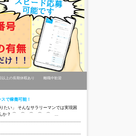
日以上の長期休暇あり
離職中歓迎
ースで稼働可能！
りたい」 そんなサラリーマンでは実現困
？ ⌒ ⌒ ⌒ ⌒ ⌒ ...