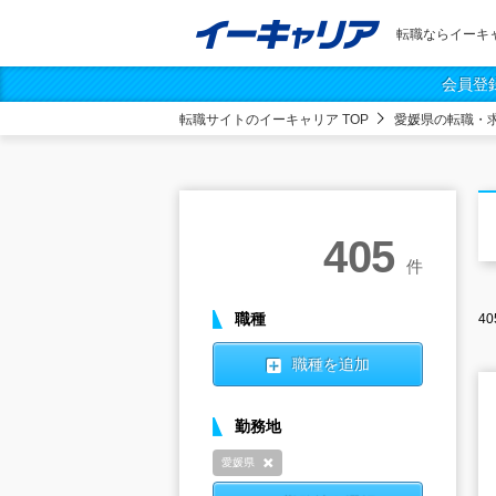
転職ならイーキ
会員登
転職サイトのイーキャリア TOP
愛媛県の転職・
405
件
職種
40
職種を追加
勤務地
愛媛県
削除