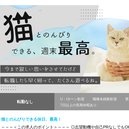
U・Iターン歓迎
職種未経験歓迎
業
転勤なし
7日以上の長期休暇あり
猫とのんびりできる休日、最高！
～～～＜この求人のポイント＞～～～ ◎志望動機や自己PRなしでも