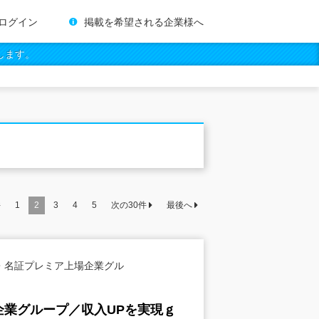
ログイン
掲載を希望される企業様へ
します。
件
1
2
3
4
5
次の
30
件
最後へ
・名証プレミア上場企業グル
業グループ／収入UPを実現ｇ