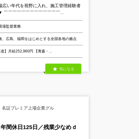
幅広い年代を視野に入れ、施工管理経験者
￣￣￣￣￣￣￣￣￣￣￣￣￣...
現場監督業務
阪、広島、福岡をはじめとする全国各地の拠点
給252,960円 【青森・...
気になる
・名証プレミア上場企業グル
／年間休日125日／残業少なめｄ