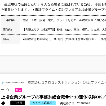
「生涯現役で活躍したい」そんな経験者に選ばれている当社。 今回も
を募集いたします。 ▼東証プライム・名証プレミア上場企業グループ▼ 
仕事内容
建築・土木・設備・電気・プラントなどの、各建設現場における
勤務地
【希望エリアで就業可能】札幌、仙台、東京、横浜、名古屋、大
給与
★経験者は月給50万円～90万円（残業代は別途全額支給） 【北海道】月
株式会社コプロコンストラクション（東証プライム
ープ）
New
上場企業グループの事務系総合職◆9~10連休取得OK
◆
正社員
かんたん応募可
掲載終了日：2026/8/28