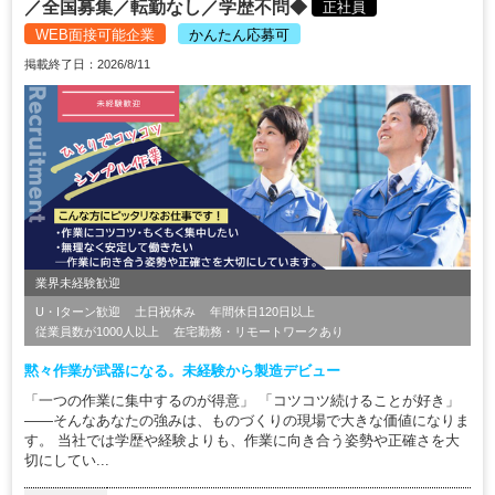
／全国募集／転勤なし／学歴不問◆
正社員
WEB面接可能企業
かんたん応募可
掲載終了日：2026/8/11
業界未経験歓迎
U・Iターン歓迎
土日祝休み
年間休日120日以上
従業員数が1000人以上
在宅勤務・リモートワークあり
黙々作業が武器になる。未経験から製造デビュー
「一つの作業に集中するのが得意」 「コツコツ続けることが好き」
――そんなあなたの強みは、ものづくりの現場で大きな価値になりま
す。 当社では学歴や経験よりも、作業に向き合う姿勢や正確さを大
切にしてい...