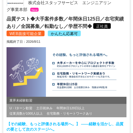
株式会社スタッフサービス エンジニアリン
グ事業本部
New
品質テスト◆大手案件多数／年間休日125日／在宅実績
あり／全国募集／転勤なし／学歴不問◆
正社員
WEB面接可能企業
かんたん応募可
掲載終了日：2026/8/11
業界未経験歓迎
U・Iターン歓迎
土日祝休み
年間休日120日以上
従業員数が1000人以上
在宅勤務・リモートワークあり
【その経験、もっと評価される場所へ。】 ――経験を活かし、品質
の要として次のステージへ。