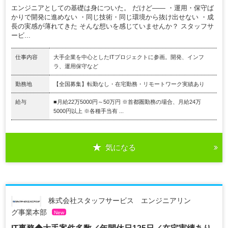
エンジニアとしての基礎は身についた。 だけど―― ・運用・保守ば
かりで開発に進めない ・同じ技術・同じ環境から抜け出せない ・成
長の実感が薄れてきた そんな想いを感じていませんか？ スタッフサ
ービ...
仕事内容
大手企業を中心としたITプロジェクトに参画。開発、インフ
ラ、運用保守など
勤務地
【全国募集】転勤なし・在宅勤務・リモートワーク実績あり
給与
■月給22万5000円～50万円 ※首都圏勤務の場合、月給24万
5000円以上 ※各種手当有 ...
気になる
株式会社スタッフサービス エンジニアリン
グ事業本部
New