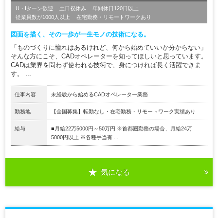
U・Iターン歓迎
土日祝休み
年間休日120日以上
従業員数が1000人以上
在宅勤務・リモートワークあり
図面を描く、その一歩が一生モノの技術になる。
「ものづくりに憧れはあるけれど、何から始めていいか分からない」
そんな方にこそ、CADオペレーターを知ってほしいと思っています。
CADは業界を問わず使われる技術で、身につければ長く活躍できま
す。 ...
仕事内容
未経験から始めるCADオペレーター業務
勤務地
【全国募集】転勤なし・在宅勤務・リモートワーク実績あり
給与
■月給22万5000円～50万円 ※首都圏勤務の場合、月給24万
5000円以上 ※各種手当有 ...
気になる