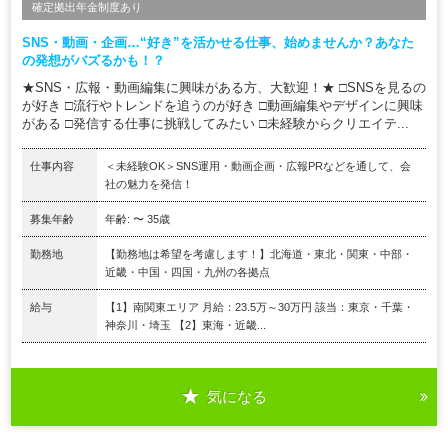
確定拠出年金制度あり
SNS・動画・企画…“好き”を活かせる仕事、始めませんか？あなた
の発想がバズるかも！？
★SNS・広報・動画編集に興味がある方、大歓迎！★ □SNSを見るの
が好き □流行やトレンドを追うのが好き □動画編集やデザインに興味
がある □発信する仕事に挑戦してみたい □未経験からクリエイテ...
仕事内容
＜未経験OK＞SNS運用・動画企画・広報PRなどを通して、会
社の魅力を発信！
募集年齢
年齢: 〜 35歳
勤務地
【勤務地は希望を考慮します！】北海道・東北・関東・中部・
近畿・中国・四国・九州の各拠点
給与
【1】南関東エリア 月給：23.5万～30万円 該当：東京・千葉・
神奈川・埼玉 【2】東海・近畿...
気になる