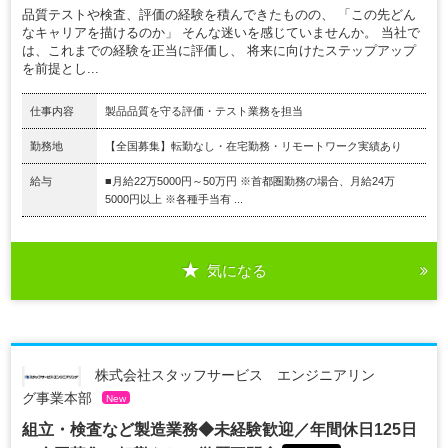
品質テストや検査、評価の経験を積んできたものの、 「この先どん
なキャリアを描けるのか」 そんな迷いを感じていませんか。 当社で
は、これまでの経験を正当に評価し、 将来に向けたステップアップ
を前提とし...
仕事内容
製品品質を守る評価・テスト業務を担当
勤務地
【全国募集】転勤なし・在宅勤務・リモートワーク実績あり
給与
■月給22万5000円～50万円 ※首都圏勤務の場合、月給24万
5000円以上 ※各種手当有 ...
気になる
株式会社スタッフサービス エンジニアリン
グ事業本部
New
組立・検査など製造業務◆未経験歓迎／年間休日125日