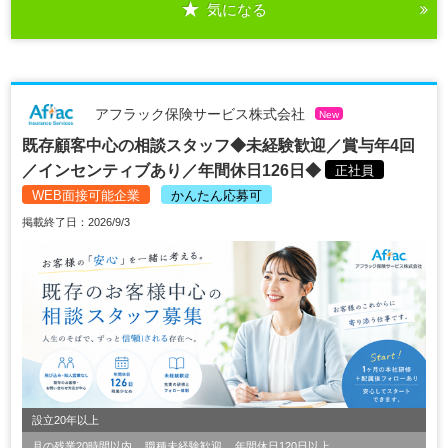
気になる
アフラック保険サービス株式会社
New
既存顧客中心の相談スタッフ◆未経験歓迎／賞与年4回
／インセンティブあり／年間休日126日◆
正社員
WEB面接可能企業
かんたん応募可
掲載終了日：2026/9/3
設立20年以上
月の残業20時間以内
職種未経験歓迎
年間休日120日以上