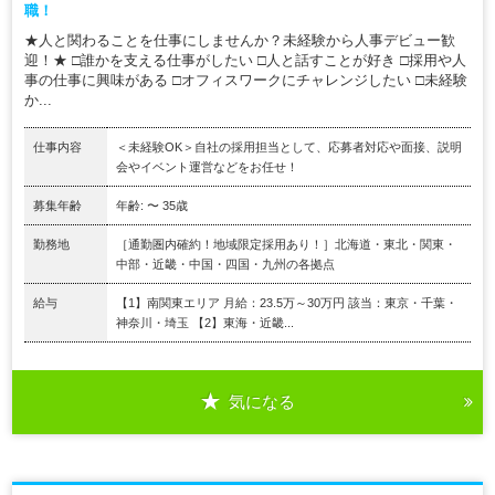
職！
★人と関わることを仕事にしませんか？未経験から人事デビュー歓
迎！★ □誰かを支える仕事がしたい □人と話すことが好き □採用や人
事の仕事に興味がある □オフィスワークにチャレンジしたい □未経験
か...
仕事内容
＜未経験OK＞自社の採用担当として、応募者対応や面接、説明
会やイベント運営などをお任せ！
募集年齢
年齢: 〜 35歳
勤務地
［通勤圏内確約！地域限定採用あり！］北海道・東北・関東・
中部・近畿・中国・四国・九州の各拠点
給与
【1】南関東エリア 月給：23.5万～30万円 該当：東京・千葉・
神奈川・埼玉 【2】東海・近畿...
気になる