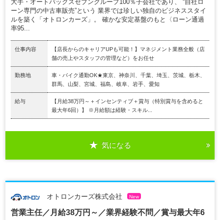
大手・オートバックスセブングループ100％子会社であり、 “自社ロ
ーン専門の中古車販売”という 業界では珍しい独自のビジネススタイ
ルを築く「オトロンカーズ」。 確かな安定基盤のもと〈ローン通過
率95...
仕事内容
【店長からのキャリアUPも可能！】マネジメント業務全般（店
舗の売上やスタッフの管理など）をお任せ
勤務地
車・バイク通勤OK★東京、神奈川、千葉、埼玉、茨城、栃木、
群馬、山梨、宮城、福島、岐阜、岩手、愛知
給与
【月給38万円～＋インセンティブ＋賞与（特別賞与を含めると
最大年6回）】 ※月給額は経験・スキル...
気になる
オトロンカーズ株式会社
New
営業主任／月給38万円～／業界経験不問／賞与最大年6