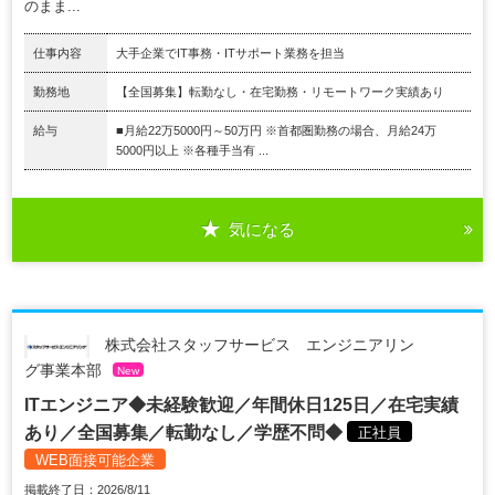
のまま...
仕事内容
大手企業でIT事務・ITサポート業務を担当
勤務地
【全国募集】転勤なし・在宅勤務・リモートワーク実績あり
給与
■月給22万5000円～50万円 ※首都圏勤務の場合、月給24万
5000円以上 ※各種手当有 ...
気になる
株式会社スタッフサービス エンジニアリン
グ事業本部
New
ITエンジニア◆未経験歓迎／年間休日125日／在宅実績
あり／全国募集／転勤なし／学歴不問◆
正社員
WEB面接可能企業
掲載終了日：2026/8/11