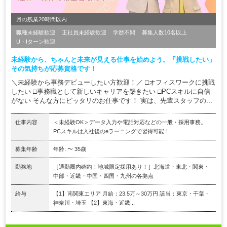
月の残業20時間以内
職種未経験歓迎
正社員未経験歓迎
学歴不問
募集人数10名以上
U・Iターン歓迎
未経験から、ちゃんと未来が見える仕事を始めよう。「挑戦したい」
その気持ちが応募資格です！
＼未経験から事務デビューしたい方歓迎！／ □オフィスワークに挑戦
したい □事務職として新しいキャリアを築きたい □PCスキルに自信
がない そんな方にピッタリのお仕事です！ 実は、先輩スタッフの...
仕事内容
＜未経験OK＞データ入力や電話対応などの一般・採用事務。
PCスキルは入社後のeラーニングで習得可能！
募集年齢
年齢: 〜 35歳
勤務地
［通勤圏内確約！地域限定採用あり！］北海道・東北・関東・
中部・近畿・中国・四国・九州の各拠点
給与
【1】南関東エリア 月給：23.5万～30万円 該当：東京・千葉・
神奈川・埼玉 【2】東海・近畿...