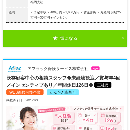
福岡支社
給与
＜予定年収＞ 400万円～1,000万円 ＜賃金形態＞ 月給制 月給25
万円～30万円＋インセン...
気になる
アフラック保険サービス株式会社
New
既存顧客中心の相談スタッフ◆未経験歓迎／賞与年4回
／インセンティブあり／年間休日126日◆
正社員
WEB面接可能企業
かんたん応募可
掲載終了日：2026/9/3