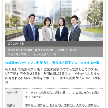
設立20年以上
月の残業20時間以内
職種未経験歓迎
年間休日120日以上
中途入社が5割以上
駅から徒歩5分以内
未経験から一生モノの営業力を。寄り添う提案で人生を支える仕事
転勤無しで長期就業可能！ 営業未経験の方でも営業としてのスキル
UP可能！ 完全週休2日制・年間休日126日以上！ 会社からお客様を
紹介される仕組みで営業をサポート！ 健康経営優良法人2025（大規
模...
仕事内容
アフラックの保険商品の提案を通じて、お客様に安心をお届け
する仕事です。
勤務地
東京支社, 横浜支社, 名古屋支社, 京都支社, 大阪支社, 広島支社,