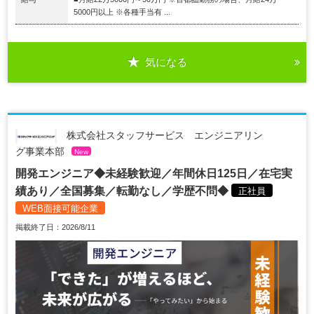
5000円以上 ※各種手当有 ...
気になる
株式会社スタッフサービス エンジニアリン
グ事業本部
New
開発エンジニア◆未経験歓迎／年間休日125日／在宅実
績あり／全国募集／転勤なし／学歴不問◆
正社員
WEB面接可能企業
掲載終了日：2026/8/11