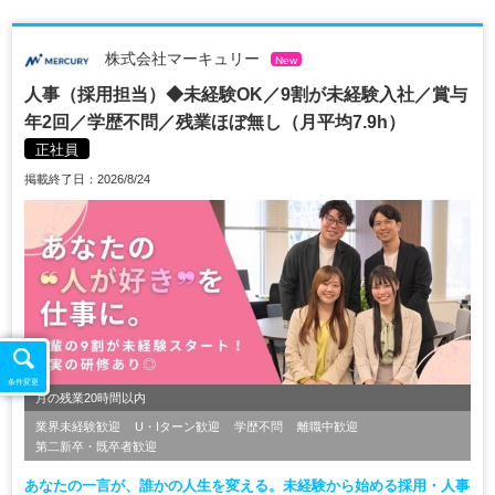
株式会社マーキュリー
New
人事（採用担当）◆未経験OK／9割が未経験入社／賞与
年2回／学歴不問／残業ほぼ無し（月平均7.9h）
正社員
掲載終了日：2026/8/24
条件変更
月の残業20時間以内
業界未経験歓迎
U・Iターン歓迎
学歴不問
離職中歓迎
第二新卒・既卒者歓迎
あなたの一言が、誰かの人生を変える。未経験から始める採用・人事