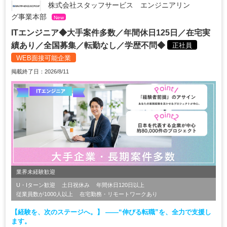
株式会社スタッフサービス エンジニアリン
グ事業本部
New
ITエンジニア◆大手案件多数／年間休日125日／在宅実
績あり／全国募集／転勤なし／学歴不問◆
正社員
WEB面接可能企業
掲載終了日：2026/8/11
業界未経験歓迎
U・Iターン歓迎
土日祝休み
年間休日120日以上
従業員数が1000人以上
在宅勤務・リモートワークあり
【経験を、次のステージへ。】 ――“伸びる転職”を、全力で支援し
ます。