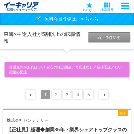
転職ならイーキャリア
気になる
検索履歴
無料会員登録はこちらから
東海×中途入社が5割以上の転職情
条件変更
報
普通免許があればOK！安心の独立開業／再配達なし／業務委託／軽い
荷物の配達
前の
1
30
2
件
3
4
5
次の
30
PR
株式会社センテナリー
【正社員】経理◆創業35年・業界シェアトップクラスの