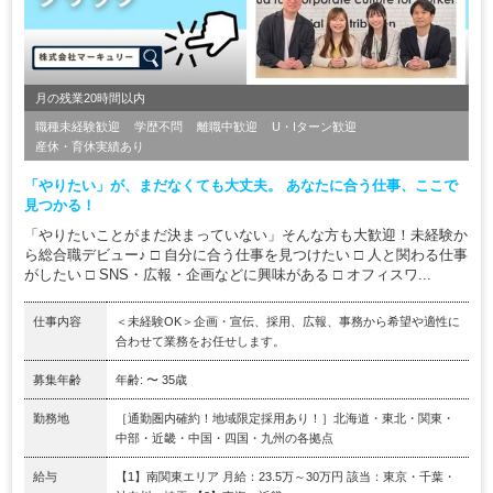
月の残業20時間以内
職種未経験歓迎
学歴不問
離職中歓迎
U・Iターン歓迎
産休・育休実績あり
「やりたい」が、まだなくても大丈夫。 あなたに合う仕事、ここで
見つかる！
「やりたいことがまだ決まっていない」そんな方も大歓迎！未経験か
ら総合職デビュー♪ □ 自分に合う仕事を見つけたい □ 人と関わる仕事
がしたい □ SNS・広報・企画などに興味がある □ オフィスワ...
仕事内容
＜未経験OK＞企画・宣伝、採用、広報、事務から希望や適性に
合わせて業務をお任せします。
募集年齢
年齢: 〜 35歳
勤務地
［通勤圏内確約！地域限定採用あり！］北海道・東北・関東・
中部・近畿・中国・四国・九州の各拠点
給与
【1】南関東エリア 月給：23.5万～30万円 該当：東京・千葉・