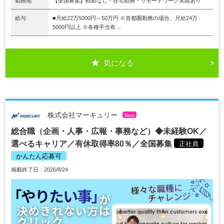
勤務地
【全国募集】転勤なし・在宅勤務・リモートワーク実績あり
給与
■月給22万5000円～50万円 ※首都圏勤務の場合、月給24万
5000円以上 ※各種手当有 ...
気になる
株式会社マーキュリー
New
総合職（企画・人事・広報・事務など）◆未経験OK／
選べるキャリア／有休取得率80％／全国募集
正社員
かんたん応募可
掲載終了日：2026/8/24