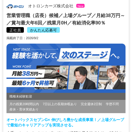
オトロンカーズ株式会社
New
営業管理職（店長）候補／上場グループ／月給38万円～
／賞与最大年6回／残業月0H／有給消化率90％
正社員
かんたん応募可
掲載終了日：2026/9/2
職種未経験歓迎
月の残業20時間以内
7日以上の長期休暇あり
完全週休2日制
学歴不問
産休・育休実績あり
オートバックスセブンG× 伸びしろ豊かな成長事業！／上場グループ
で最短のキャリアアップを実現させる。