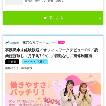
神奈川・埼玉 【2】東海・近畿...
気になる
株式会社マーキュリー
New
事務職◆未経験歓迎／オフィスワークデビューOK／残
業ほぼ無し（月平均7.9h）／転勤なし／研修制度有
正社員
かんたん応募可
掲載終了日：2026/8/24