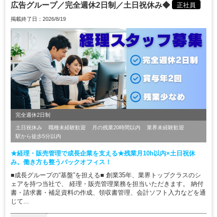
広告グループ／完全週休2日制／土日祝休み◆
正社員
掲載終了日：2026/8/19
完全週休2日制
土日祝休み
職種未経験歓迎
月の残業20時間以内
業界未経験歓迎
駅から徒歩5分以内
★経理・販売管理で成長企業を支える★残業月10h以内×土日祝休
み。働き方も整うバックオフィス！
■成長グループの“基盤”を担える■ 創業35年、業界トップクラスのシ
ェアを持つ当社で、 経理・販売管理業務を担当いただきます。 納付
書・請求書・補足資料の作成、領収書管理、会計ソフト入力などを通
じて...