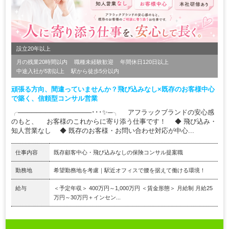
設立20年以上
月の残業20時間以内
職種未経験歓迎
年間休日120日以上
中途入社が5割以上
駅から徒歩5分以内
頑張る方向、間違っていませんか？飛び込みなし×既存のお客様中心
で築く、信頼型コンサル営業
╭────────────────･･･✨─╮ アフラックブランドの安心感
のもと、 お客様のこれからに寄り添う仕事です！ ◆ 飛び込み・
知人営業なし ◆ 既存のお客様・お問い合わせ対応が中心...
仕事内容
既存顧客中心・飛び込みなしの保険コンサル提案職
勤務地
希望勤務地を考慮｜駅近オフィスで腰を据えて働ける環境！
給与
＜予定年収＞ 400万円～1,000万円 ＜賃金形態＞ 月給制 月給25
万円～30万円＋インセン...