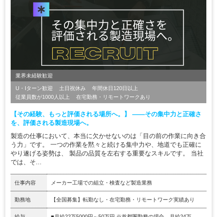
業界未経験歓迎
U・Iターン歓迎
土日祝休み
年間休日120日以上
従業員数が1000人以上
在宅勤務・リモートワークあり
【その経験、もっと評価される場所へ。】 ――その集中力と正確さ
を、評価される製造現場へ。
製造の仕事において、本当に欠かせないのは「目の前の作業に向き合
う力」です。 一つの作業を黙々と続ける集中力や、地道でも正確に
やり遂げる姿勢は、 製品の品質を左右する重要なスキルです。 当社
では、そ...
仕事内容
メーカー工場での組立・検査など製造業務
勤務地
【全国募集】転勤なし・在宅勤務・リモートワーク実績あり
給与
■月給22万5000円～50万円 ※首都圏勤務の場合、月給24万