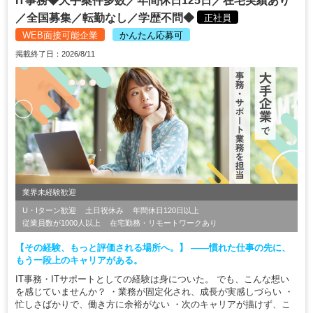
IT事務◆大手案件多数／年間休日125日／在宅実績あり
／全国募集／転勤なし／学歴不問◆
正社員
WEB面接可能企業
かんたん応募可
掲載終了日：2026/8/11
業界未経験歓迎
U・Iターン歓迎
土日祝休み
年間休日120日以上
従業員数が1000人以上
在宅勤務・リモートワークあり
【その経験、もっと評価される場所へ。】 ――慣れた仕事の先に、
もう一段上のキャリアがある。
IT事務・ITサポートとしての経験は身についた。 でも、こんな想い
を感じていませんか？ ・業務が固定化され、成長が実感しづらい ・
忙しさばかりで、働き方に余裕がない ・次のキャリアが描けず、こ