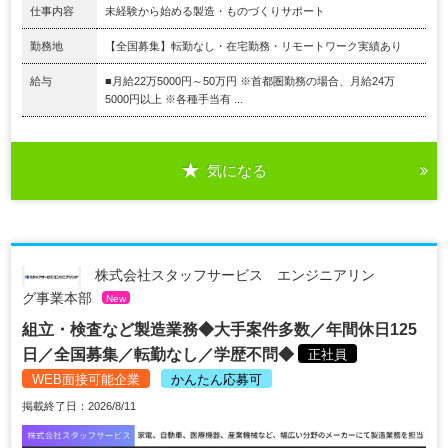
仕事内容
未経験から始める製造・ものづくりサポート
勤務地
【全国募集】転勤なし・在宅勤務・リモートワーク実績あり
給与
■月給22万5000円～50万円 ※首都圏勤務の場合、月給24万
5000円以上 ※各種手当有 ...
気になる
株式会社スタッフサービス エンジニアリン
グ事業本部
New
組立・検査など製造業務◆大手案件多数／年間休日125
日／全国募集／転勤なし／学歴不問◆
正社員
WEB面接可能企業
かんたん応募可
掲載終了日：2026/8/11