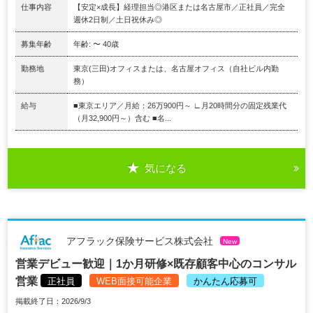
仕事内容
【安定×成長】経理担当◎港区または名古屋市／正社員／完全
週休2日制／土日祝休み◎
募集年齢
年齢: 〜 40歳
勤務地
東京(三田)オフィスまたは、名古屋オフィス（自社ビル内勤
務）
給与
■東京エリア／月給：26万900円～ ∟月20時間分の固定残業代
（月32,900円～）含む ■名...
気になる
アフラック保険サービス株式会社
New
営業デビュー歓迎｜1か月研修×既存顧客中心のコンサル
営業
正社員
WEB面接可能企業
かんたん応募可
掲載終了日：2026/9/3