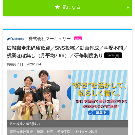
気になる
株式会社マーキュリー
New
広報職◆未経験歓迎／SNS投稿／動画作成／学歴不問／
残業ほぼ無し（月平均7.9h）／研修制度あり
正社員
掲載終了日：2026/8/24
月の残業20時間以内
職種未経験歓迎
離職中歓迎
学歴不問
U・Iターン歓迎