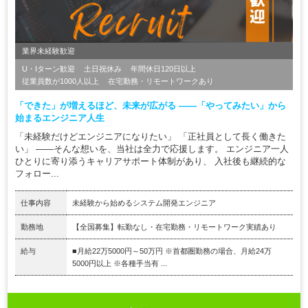
業界未経験歓迎
U・Iターン歓迎
土日祝休み
年間休日120日以上
従業員数が1000人以上
在宅勤務・リモートワークあり
「できた」が増えるほど、未来が広がる ――「やってみたい」から
始まるエンジニア人生
「未経験だけどエンジニアになりたい」 「正社員として長く働きた
い」 ――そんな想いを、当社は全力で応援します。 エンジニア一人
ひとりに寄り添うキャリアサポート体制があり、 入社後も継続的な
フォロー...
仕事内容
未経験から始めるシステム開発エンジニア
勤務地
【全国募集】転勤なし・在宅勤務・リモートワーク実績あり
給与
■月給22万5000円～50万円 ※首都圏勤務の場合、月給24万
5000円以上 ※各種手当有 ...