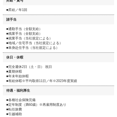
昇給・賞与
■昇給／年1回
諸手当
■通勤手当（全額支給）
■残業手当（全額支給）
■就業手当（当社規定による）
■地域／住宅手当（当社規定による）
■単身赴任手当（当社規定による）
休日・休暇
■完全週休2日（土・日） 祝日
■夏期休暇
■年末年始休暇
■有給休暇※平均取得11日／年※2023年度実績
待遇・福利厚生
■各種社会保険完備
■定年制度（満60歳）※再雇用制度あり
■転任旅費
■引越補助