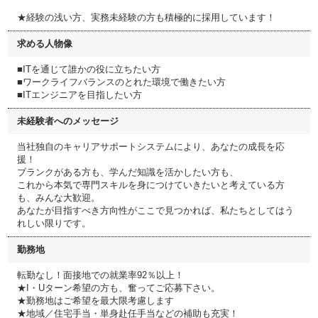
★経験の浅い方、実務未経験の方も積極的に採用しています！
求める人物像
■ITを通じて誰かの役に立ちたい方
■ワークライフバランスのとれた環境で働きたい方
■ITエンジニアを目指したい方
未経験者へのメッセージ
当社独自のキャリアサポートシステムにより、あなたの成長を応
援！
ブランクがある方も、学んだ知識を活かしたい方も、
これから本気で専門スキルを身につけていきたいと考えている方
も、みんな大歓迎。
あなたが目指すべき方向性がここで見つかれば、私たちとしてはう
れしい限りです。
勤務地
転勤なし！面接地での就業率92％以上！
★I・Uターン希望の方も、奮ってご応募下さい。
★勤務地はご希望を最大限考慮します
★地域／住宅手当・単身赴任手当などの補助も充実！