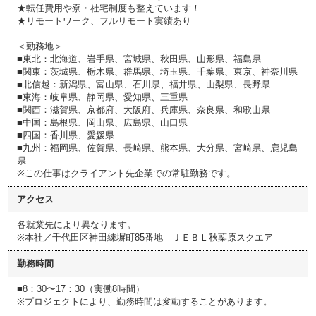
★転任費用や寮・社宅制度も整えています！
★リモートワーク、フルリモート実績あり
＜勤務地＞
■東北：北海道、岩手県、宮城県、秋田県、山形県、福島県
■関東：茨城県、栃木県、群馬県、埼玉県、千葉県、東京、神奈川県
■北信越：新潟県、富山県、石川県、福井県、山梨県、長野県
■東海：岐阜県、静岡県、愛知県、三重県
■関西：滋賀県、京都府、大阪府、兵庫県、奈良県、和歌山県
■中国：島根県、岡山県、広島県、山口県
■四国：香川県、愛媛県
■九州：福岡県、佐賀県、長崎県、熊本県、大分県、宮崎県、鹿児島
県
※この仕事はクライアント先企業での常駐勤務です。
アクセス
各就業先により異なります。
※本社／千代田区神田練塀町85番地 ＪＥＢＬ秋葉原スクエア
勤務時間
■8：30〜17：30（実働8時間）
※プロジェクトにより、勤務時間は変動することがあります。