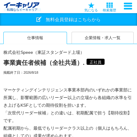
転職ならイーキャリア
気になる
検索履歴
無料会員登録はこちらから
仕事情報
企業情報・求人一覧
株式会社Speee（東証スタンダード上場）
事業責任者候補（全社共通）.
正社員
掲載終了日：
2026/8/18
マーケティングインテリジェンス事業本部内のいずれかの事業部に
所属し、影響範囲の広いリーダー以上の立場から各組織の水準を引
き上げるKSFとしての期待役割を担います。
「次世代リーダー候補」との違いは、初期配属で担う【期待役割】
です。
配属初期から、最低でもリーダークラス以上の（個人はもちろん、
組織としての）成果が求められます。