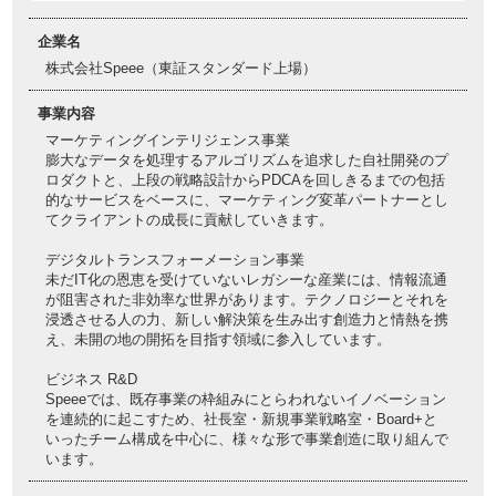
企業名
株式会社Speee（東証スタンダード上場）
事業内容
マーケティングインテリジェンス事業
膨大なデータを処理するアルゴリズムを追求した自社開発のプ
ロダクトと、上段の戦略設計からPDCAを回しきるまでの包括
的なサービスをベースに、マーケティング変革パートナーとし
てクライアントの成長に貢献していきます。
デジタルトランスフォーメーション事業
未だIT化の恩恵を受けていないレガシーな産業には、情報流通
が阻害された非効率な世界があります。テクノロジーとそれを
浸透させる人の力、新しい解決策を生み出す創造力と情熱を携
え、未開の地の開拓を目指す領域に参入しています。
ビジネス R&D
Speeeでは、既存事業の枠組みにとらわれないイノベーション
を連続的に起こすため、社長室・新規事業戦略室・Board+と
いったチーム構成を中心に、様々な形で事業創造に取り組んで
います。