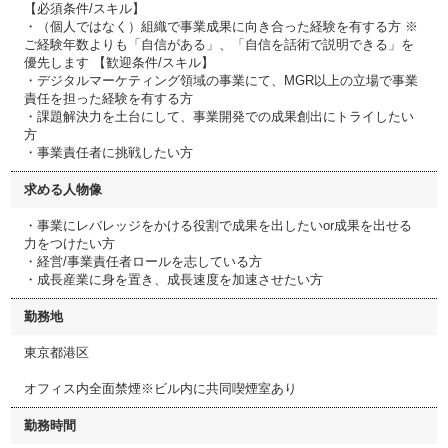
【必須条件/スキル】
・（個人ではなく）組織で事業成果に向き合った経験を有する方 ※
ご経験年数よりも「自信がある」、「自信を話術で説明できる」を
優先します 【歓迎条件/スキル】
・デジタルマーケティング領域の事業にて、MGR以上の立場で事業
責任を担った経験を有する方
・課題解決力を土台にして、事業開発での成果創出にトライしたい
方
・事業責任者に挑戦したい方
求める人物像
・事業にレバレッジをかける役割で成果を出したいor成果を出せる
力をつけたい方
・経営/事業責任者ロールを志している方
・成長産業に身を置き、成長速度を加速させたい方
勤務地
東京都港区
オフィス内全面禁煙※ビル内に共同喫煙室あり
勤務時間