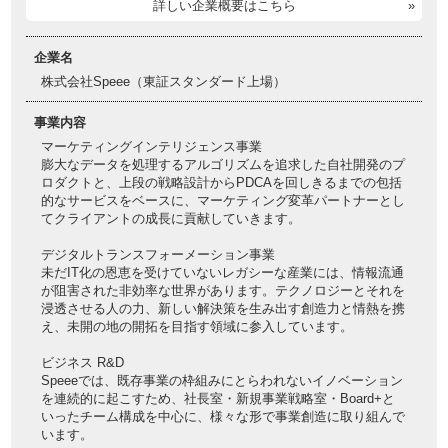
詳しい企業概要はこちら
企業名
株式会社Speee（東証スタンダード上場）
事業内容
マーケティングインテリジェンス事業
膨大なデータを処理するアルゴリズムを追求した自社開発のプ
ロダクトと、上段の戦略設計からPDCAを回しきるまでの包括
的なサービスをベースに、マーケティング変革パートナーとし
てクライアントの成長に貢献していきます。
デジタルトランスフォーメーション事業
未だIT化の恩恵を受けていないレガシーな産業には、情報流通
が阻害された非効率な世界があります。テクノロジーとそれを
浸透させる人の力、新しい解決策を生み出す創造力と情熱を携
え、未開の地の開拓を目指す領域に参入しています。
ビジネス R&D
Speeeでは、既存事業の枠組みにとらわれないイノベーション
を連続的に起こすため、社長室・新規事業戦略室・Board+と
いったチーム構成を中心に、様々な形で事業創造に取り組んで
います。