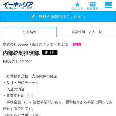
転職ならイーキャリア
気になる
検索履歴
無料会員登録はこちらから
仕事情報
企業情報・求人一覧
株式会社Speee（東証スタンダード上場）
NEW
内部統制推進部.
正社員
掲載終了日：
2026/8/18
・経費精算業務・支払関係の確認
・反社・与信チェック
・入金の消込
・事業部対応（※）
・事務全般 （※）複数事業部があり、親和性がある事業に関してお
任せする予定です。
（もちろんサポート有）