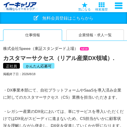
転職ならイーキャリア
気になる
検索履歴
無料会員登録はこちらから
仕事情報
企業情報・求人一覧
株式会社Speee（東証スタンダード上場）
NEW
カスタマーサクセス（リアル産業DX領域）.
正社員
かんたん応募可
掲載終了日：
2026/8/18
・DX事業本部にて、自社プラットフォームやSaaSを導入済み企業
に対してのカスタマーサクセス（CS）業務を担当いただきます。
・レガシー産業のDX化においては、単にサービスを導入いただくだ
けではDX化がスピーディに進まないため、CS担当がいかに顧客状
況を理解しながら併走し、DX化を促進していくかが肝になります。