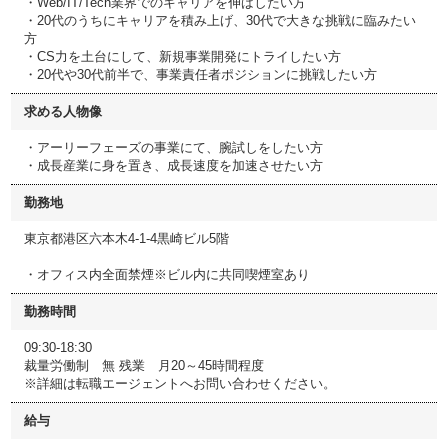
・Web/IT/Tech業界でのキャリアを伸ばしたい方
・20代のうちにキャリアを積み上げ、30代で大きな挑戦に臨みたい
方
・CS力を土台にして、新規事業開発にトライしたい方
・20代や30代前半で、事業責任者ポジションに挑戦したい方
求める人物像
・アーリーフェーズの事業にて、腕試しをしたい方
・成長産業に身を置き、成長速度を加速させたい方
勤務地
東京都港区六本木4-1-4黒崎ビル5階
・オフィス内全面禁煙※ビル内に共同喫煙室あり
勤務時間
09:30-18:30
裁量労働制 無 残業 月20～45時間程度
※詳細は転職エージェントへお問い合わせください。
給与