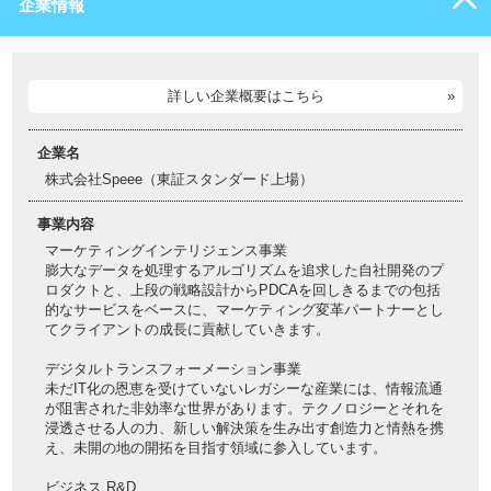
企業情報
詳しい企業概要はこちら
企業名
株式会社Speee（東証スタンダード上場）
事業内容
マーケティングインテリジェンス事業
膨大なデータを処理するアルゴリズムを追求した自社開発のプ
ロダクトと、上段の戦略設計からPDCAを回しきるまでの包括
的なサービスをベースに、マーケティング変革パートナーとし
てクライアントの成長に貢献していきます。
デジタルトランスフォーメーション事業
未だIT化の恩恵を受けていないレガシーな産業には、情報流通
が阻害された非効率な世界があります。テクノロジーとそれを
浸透させる人の力、新しい解決策を生み出す創造力と情熱を携
え、未開の地の開拓を目指す領域に参入しています。
ビジネス R&D