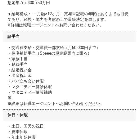
想定年収：400-750万円
▼給与構成： ・月額×12ヶ月＋賞与※記載の年収はあくまでも目安
であり、経験・能力を考慮の上で最終決定を致します。
※詳細は転職エージェントへお問い合わせください。
諸手当
・交通費支給・交通費一部支給（月50,000円まで）
・住宅補助手当（Speeeの規定範囲内に限る）
・家族手当
・勤続手当
・結婚祝い金
・出産祝い金
・パパ立ち会い休暇
・マタニティー健診休暇
・マタニティー健診補助
等
※詳細は転職エージェントへお問い合わせください。
休日・休暇
・土日、国民の祝日
・夏季休暇
・年末年始休暇