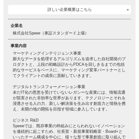
詳しい企業概要はこちら
企業名
株式会社Speee（東証スタンダード上場）
事業内容
マーケティングインテリジェンス事業
膨大なデータを処理するアルゴリズムを追求した自社開発のプ
ロダクトと、上段の戦略設計からPDCAを回しきるまでの包括
的なサービスをベースに、マーケティング変革パートナーとし
てクライアントの成長に貢献していきます。
デジタルトランスフォーメーション事業
未だIT化の恩恵を受けていないレガシーな産業には、情報流通
が阻害された非効率な世界があります。テクノロジーとそれを
浸透させる人の力、新しい解決策を生み出す創造力と情熱を携
え、未開の地の開拓を目指す領域に参入しています。
ビジネス R&D
Speeeでは、既存事業の枠組みにとらわれないイノベーション
を連続的に起こすため、社長室・新規事業戦略室・Board+と
いったチーム構成を中心に、様々な形で事業創造に取り組んで