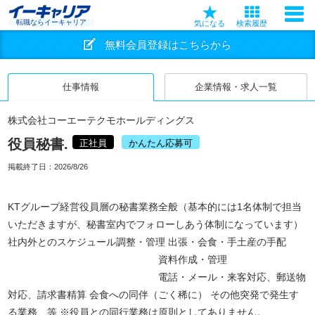
転職ならイーキャリア
気になる
検索履歴
無料会員登録はこちらから
仕事情報
企業情報・求人一覧
株式会社コーエーテクモホールディングス
役員秘書.
正社員
かんたん応募可
掲載終了日：
2026/8/26
KTグループ経営役員層の秘書業務全般（基本的には1名体制で担当
いただきますが、秘書室内でフォローしあう体制になっています）
社内外とのスケジュール調整・管理 出張・会食・手土産の手配
資料作成・管理
電話・メール・来客対応、郵送物
対応、請求書精算 会食への同伴（ごく稀に） その他突発で発生す
る業務 等 ※役員との同行業務は原則としてありません。