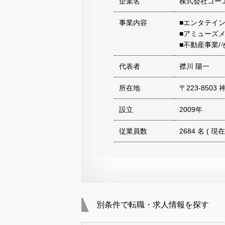
企業名
株式会社コー
事業内容
■エンタテイ
■アミューズ
■不動産事業/
代表者
襟川 陽一
所在地
〒223-850
設立
2009年
従業員数
2684 名 ( 現在
別条件で転職・求人情報を探す