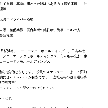
して運転、車両に関わった経験のある方（職業運転手、社
理等）
役員車ドライバー経験
自動車整備業界、寝台業者の経験者、警察OBOGの方
会話程度）
川県横浜市／コーエーテクモホールディングス）日吉本社
市／コーエーテクモホールディングス）市ヶ谷事業所（東
コーエーテクモホールディングス）
30の断続的労働となります。 役員のスケジュールによって変動
には7:00～20:00が目安です。 （当社在籍の役員運転手
働で就業中）
ージェントへお問い合わせください。
700万円