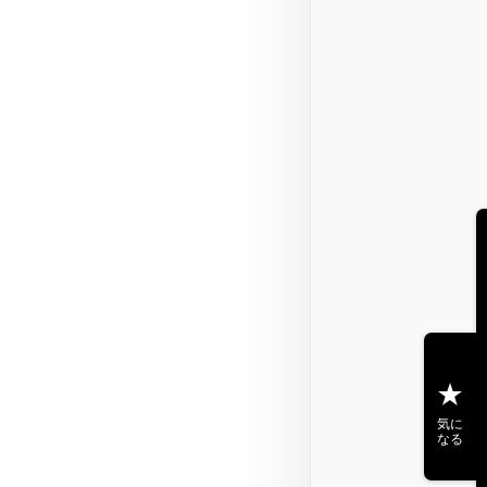
気に
なる