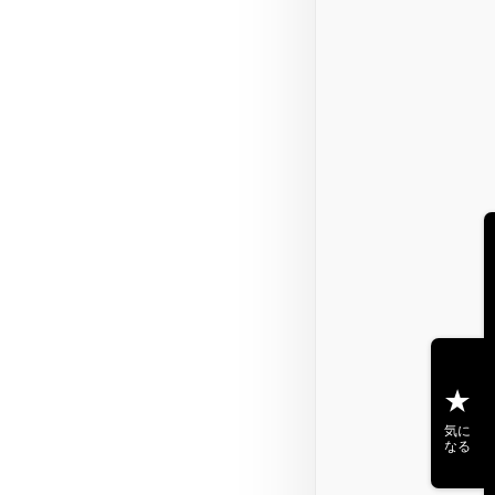
気に
なる