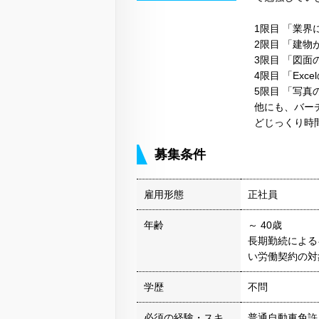
1限目 「業界
2限目 「建
3限目 「図面
4限目 「Exc
5限目 「写真
他にも、バー
どじっくり時
募集条件
雇用形態
正社員
年齢
～ 40歳
長期勤続による
い労働契約の対
学歴
不問
必須の経験・スキ
普通自動車免許