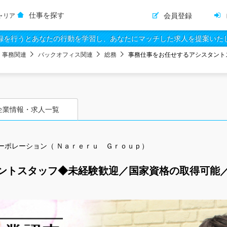
仕事を探す
会員登録
ャリア
録を行うとあなたの行動を学習し、あなたにマッチした求人を提案いた
・事務関連
バックオフィス関連
総務
事務仕事をお任せするアシスタント
企業情報・求人一覧
ーポレーション（ Ｎａｒｅｒｕ Ｇｒｏｕｐ）
ントスタッフ◆未経験歓迎／国家資格の取得可能／