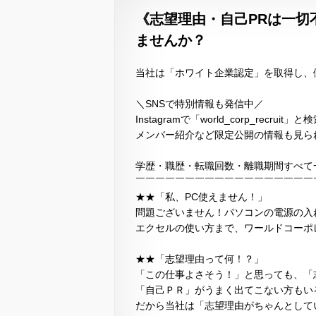
《志望理由・自己PRは一切
ませんか？
当社は「ホワイト企業認定」を取得し、
＼SNSで特別情報も発信中／
Instagramで「world_corp_recruit」と
メンバー紹介など限定公開の情報も見ら
学歴・職歴・転職回数・離職期間すべて
￣￣￣￣￣￣￣￣￣￣￣￣￣￣￣￣￣￣
★★「私、PC使えません！」
問題ございません！パソコンの電源の入
エクセルの使い方まで、ワールドコーポ
★★「志望理由って何！？」
「この仕事よさそう！」と思っても、「
「自己ＰＲ」がうまく出てこない方もい
だから当社は「志望理由がちゃんとして