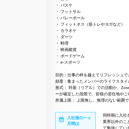
・ バスケ
・ フットサル
・ バレーボール
・ フィットネス（筋トレやヨガなど）
・ カラオケ
・ ダーツ
・ 料理
・ 映画鑑賞
・ ボードゲーム
・ e-スポーツ
目的：仕事の枠を越えてリフレッシュで
頻度：集まったメンバーのライフスタイ
形式： 対面（リアル）での活動か、Zo
ーが確定した段階で、皆様の居住地やご
所属上限： 上限無し、無理のない範囲で
同時期に入社
入社後の一ヶ
業界以外のこ
月間は
て勉強してい