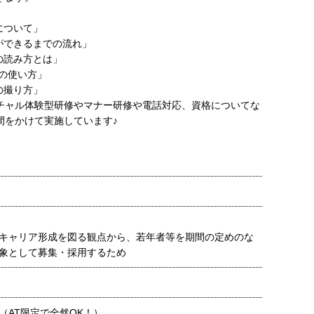
について」
物ができるまでの流れ」
の読み方とは」
elの使い方」
の撮り方」
チャル体験型研修やマナー研修や電話対応、資格についてな
間をかけて実施しています♪
キャリア形成を図る観点から、若年者等を期間の定めのな
象として募集・採用するため
（AT限定で全然OK！）