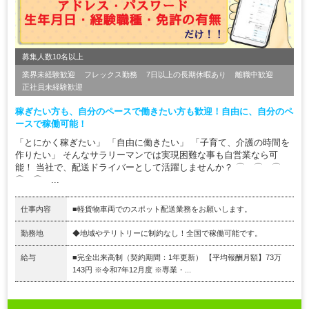
募集人数10名以上
業界未経験歓迎
フレックス勤務
7日以上の長期休暇あり
離職中歓迎
正社員未経験歓迎
稼ぎたい方も、自分のペースで働きたい方も歓迎！自由に、自分のペ
ースで稼働可能！
「とにかく稼ぎたい」 「自由に働きたい」 「子育て、介護の時間を
作りたい」 そんなサラリーマンでは実現困難な事も自営業なら可
能！ 当社で、配送ドライバーとして活躍しませんか？ ⌒ ⌒ ⌒
⌒ ⌒ ...
仕事内容
■軽貨物車両でのスポット配送業務をお願いします。
勤務地
◆地域やテリトリーに制約なし！全国で稼働可能です。
給与
■完全出来高制（契約期間：1年更新） 【平均報酬月額】73万
143円 ※令和7年12月度 ※専業・...