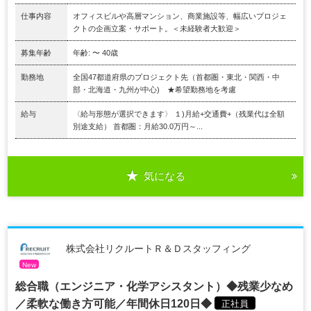
仕事内容
オフィスビルや高層マンション、商業施設等、幅広いプロジェ
クトの企画立案・サポート。＜未経験者大歓迎＞
募集年齢
年齢: 〜 40歳
勤務地
全国47都道府県のプロジェクト先（首都圏・東北・関西・中
部・北海道・九州が中心) ★希望勤務地を考慮
給与
〈給与形態が選択できます〉 １)月給+交通費+（残業代は全額
別途支給） 首都圏：月給30.0万円～...
気になる
株式会社リクルートＲ＆Ｄスタッフィング
New
総合職（エンジニア・化学アシスタント）◆残業少なめ
／柔軟な働き方可能／年間休日120日◆
正社員