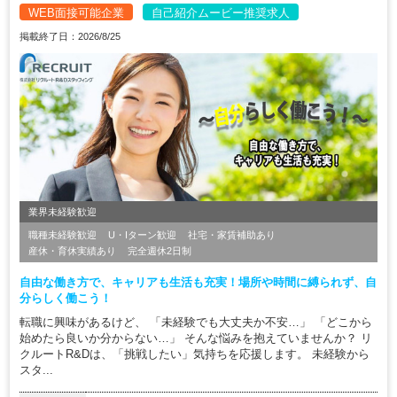
WEB面接可能企業
自己紹介ムービー推奨求人
掲載終了日：2026/8/25
業界未経験歓迎
職種未経験歓迎
U・Iターン歓迎
社宅・家賃補助あり
産休・育休実績あり
完全週休2日制
自由な働き方で、キャリアも生活も充実！場所や時間に縛られず、自
分らしく働こう！
転職に興味があるけど、 「未経験でも大丈夫か不安…」 「どこから
始めたら良いか分からない…」 そんな悩みを抱えていませんか？ リ
クルートR&Dは、「挑戦したい」気持ちを応援します。 未経験から
スタ...