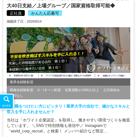
大40日支給／上場グループ／国家資格取得可能◆
正社員
かんたん応募可
掲載終了日：2026/8/14
業界未経験歓迎
職種未経験歓迎
U・Iターン歓迎
従業員数が1000人以上
土日祝休み
転勤なし
手に職をつけたい方にピッタリ！業界大手の当社で、確かなスキルと
条件変更
収入を手に入れませんか？
当社は「ホワイト企業認定」を取得し、働きやすい環境づくりを徹底
しています。 ＼SNSで特別情報も発信中／ Instagramで
「world_corp_recruit」と検索！ メンバー紹介など限定...