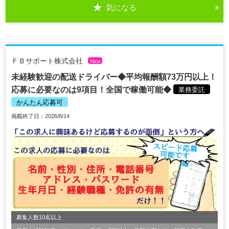
気になる
ＦＢサポート株式会社
New
未経験歓迎の配送ドライバー◆平均報酬額73万円以上！
応募に必要なのは9項目！全国で稼働可能◆
業務委託
かんたん応募可
掲載終了日：2026/8/14
募集人数10名以上