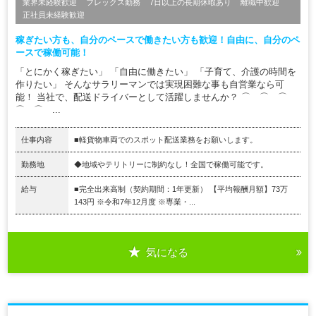
業界未経験歓迎
フレックス勤務
7日以上の長期休暇あり
離職中歓迎
正社員未経験歓迎
稼ぎたい方も、自分のペースで働きたい方も歓迎！自由に、自分のペ
ースで稼働可能！
「とにかく稼ぎたい」 「自由に働きたい」 「子育て、介護の時間を
作りたい」 そんなサラリーマンでは実現困難な事も自営業なら可
能！ 当社で、配送ドライバーとして活躍しませんか？ ⌒ ⌒ ⌒
⌒ ⌒ ...
仕事内容
■軽貨物車両でのスポット配送業務をお願いします。
勤務地
◆地域やテリトリーに制約なし！全国で稼働可能です。
給与
■完全出来高制（契約期間：1年更新） 【平均報酬月額】73万
143円 ※令和7年12月度 ※専業・...
気になる