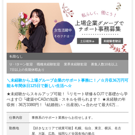
転勤なし
U・Iターン歓迎
職種未経験歓迎
業界未経験歓迎
募集人数10名以上
7日以上の長期休暇あり
＼未経験から上場グループ企業のサポート事務に！／☆月収36万円可
能＆年間休日125日で新しい生活へ☆
★未経験からスキルアップ可能！ └リモート研修＆OJTで基礎から学
べます◎ └建築やCADの知識・スキルを得られます！ ★未経験の年
収例：36万3380円！ └結婚祝い・出産祝い→合わせて最大6万...
仕事内容
事務系のサポート業務からお任せします。
勤務地
【好きなエリアで就業可能】札幌、仙台、東京、横浜、名古
屋、大阪、広島、福岡など全国各地の拠点