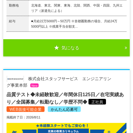
勤務地
北海道、東北、関東、東海、北陸、関西、中国・四国、九州エ
リア（派遣先による）
給与
■月給22万5000円～50万円 ※首都圏勤務の場合、月給24万
5000円以上 ※残業手当全額支...
気になる
株式会社スタッフサービス エンジニアリン
グ事業本部
New
品質テスト◆未経験歓迎／年間休日125日／在宅実績あ
り／全国募集／転勤なし／学歴不問◆
正社員
WEB面接可能企業
かんたん応募可
掲載終了日：2026/8/11