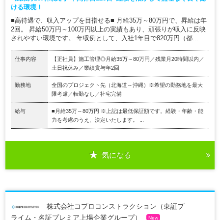
ける環境！
■高待遇で、収入アップを目指せる■ 月給35万～80万円で、昇給は年
2回。 昇給50万円～100万円以上の実績もあり、頑張りが収入に反映
されやすい環境です。 年収例として、入社1年目で820万円（都...
仕事内容
【正社員】施工管理◎月給35万～80万円／残業月20時間以内／
土日祝休み／業績賞与年2回
勤務地
全国のプロジェクト先（北海道～沖縄）※希望の勤務地を最大
限考慮／転勤なし／社宅完備
給与
■月給35万～80万円 ※上記は最低保証額です。経験・年齢・能
力を考慮のうえ、決定いたします。 ...
気になる
株式会社コプロコンストラクション（東証プ
ライム・名証プレミア上場企業グループ）
New