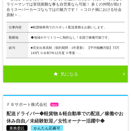
ラリーマンでは実現困難な事も自営業なら可能！ 多くの仲間が助け
合うスーパーカーゴならではの魅力です！ ＜コロナ禍における社会
貢献＞...
仕事内容
■軽貨物車両でのスポット配送業務をお願いします。
勤務地
◆地域やテリトリーに制約なし！全国で稼働可能です。
給与
■完全出来高制（契約期間：1年更新） 【平均報酬月額】73万
143円 ※令和7年12月度 ※専業・...
気になる
ＦＢサポート株式会社
New
配送ドライバー◆軽貨物＆軽自動車での配送／稼働やお
休み自由／未経験歓迎／女性オーナー活躍中◆
業務委託
かんたん応募可