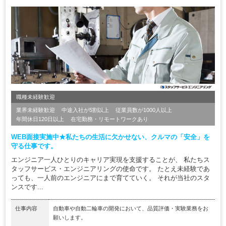
職種未経験歓迎
業界未経験歓迎
中途入社が5割以上
従業員数が1000人以上
年間休日120日以上
在宅勤務・リモートワークあり
WEB面接実施中★私たちの生活に欠かせない、クルマの「安全」を
守る仕事です。
エンジニア一人ひとりのキャリア実現を支援することが、 私たちス
タッフサービス・エンジニアリングの使命です。 たとえ未経験であ
っても、一人前のエンジニアにまで育てていく。 それが当社のスタ
ンスです...
仕事内容
自動車や自動二輪車の開発において、品質評価・実験業務をお
願いします。