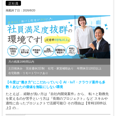
正社員
掲載終了日：2026/8/20
月の残業20時間以内
土日祝休み
完全週休2日制
社宅・家賃補助あり
年間休日120日以上
在宅勤務・リモートワークあり
【今度は“働き方”にこだわっていい】AI・IoT・クラウド案件も多
数！あなたの価値を無駄にしない環境
たとえば… 経験が浅い方は『自社内開発案件』から、 転々と勤務先
を変えるのが苦手という方は『長期のプロジェクト』など スキルや
適性に合ったプロジェクトで活躍可能◎ その理由は【常時100件以
上】の...