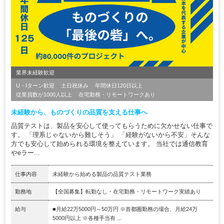
業界未経験歓迎
U・Iターン歓迎
土日祝休み
年間休日120日以上
従業員数が1000人以上
在宅勤務・リモートワークあり
未経験から、ものづくりの品質を支える仕事へ
品質テストは、製品を安心して使ってもらうために欠かせない仕事で
す。 「理系じゃないから難しそう」 「経験がないから不安」そんな
方でも安心して始められる環境を整えています。 当社では通信教育
やeラー...
仕事内容
未経験から始める製品の品質テスト業務
勤務地
【全国募集】転勤なし・在宅勤務・リモートワーク実績あり
給与
■月給22万5000円～50万円 ※首都圏勤務の場合、月給24万
5000円以上 ※各種手当有 ...