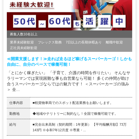
募集人数10名以上
業界未経験歓迎
フレックス勤務
7日以上の長期休暇あり
離職中歓迎
正社員未経験歓迎
≪開業支援します！≫走れば走るほど稼げるスーパーカーゴ！しかも
自由に、自分のペースで稼働可能！
「とにかく稼ぎたい」 「子育て、介護の時間を作りたい」 そんなサ
ラリーマンでは実現困難な事も自営業なら可能！ 多くの仲間が助け
合うスーパーカーゴならではの魅力です！ ＜スーパーカーゴの強み
＞ 全...
仕事内容
■軽貨物車両でのスポット配送業務をお願いします。
勤務地
◆地域やテリトリーに制約なし！全国で稼働可能です。
給与
■完全出来高制（契約期間：1年更新） 【平均報酬月額】73万
143円 ※令和7年12月度 ※専業・...