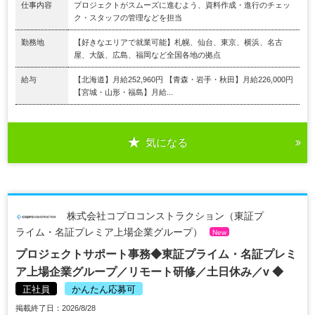
仕事内容
プロジェクトがスムーズに進むよう、資料作成・進行のチェッ
ク・スタッフの管理などを担当
勤務地
【好きなエリアで就業可能】札幌、仙台、東京、横浜、名古
屋、大阪、広島、福岡など全国各地の拠点
給与
【北海道】月給252,960円 【青森・岩手・秋田】月給226,000円
【宮城・山形・福島】月給...
気になる
株式会社コプロコンストラクション（東証プ
ライム・名証プレミア上場企業グループ）
New
プロジェクトサポート事務◆東証プライム・名証プレミ
ア上場企業グループ／リモート研修／土日休み／v ◆
正社員
かんたん応募可
掲載終了日：2026/8/28