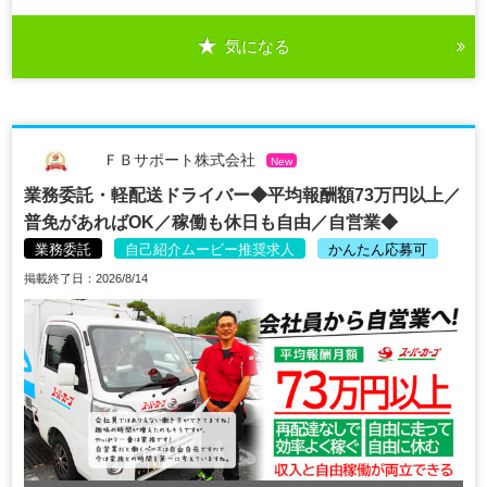
気になる
ＦＢサポート株式会社
New
業務委託・軽配送ドライバー◆平均報酬額73万円以上／
普免があればOK／稼働も休日も自由／自営業◆
業務委託
自己紹介ムービー推奨求人
かんたん応募可
掲載終了日：2026/8/14