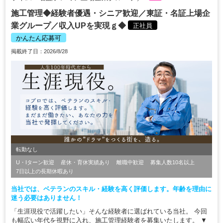
施工管理◆経験者優遇・シニア歓迎／東証・名証上場企
業グループ／収入UPを実現ｇ◆
正社員
かんたん応募可
掲載終了日：2026/8/28
転勤なし
U・Iターン歓迎
産休・育休実績あり
離職中歓迎
募集人数10名以上
7日以上の長期休暇あり
当社では、ベテランのスキル・経験を高く評価します。年齢を理由に
迷う必要はありません！
「生涯現役で活躍したい」そんな経験者に選ばれている当社。 今回
も幅広い年代を視野に入れ、施工管理経験者を募集いたします。 ▼