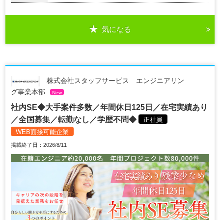
気になる
株式会社スタッフサービス エンジニアリン
グ事業本部
New
社内SE◆大手案件多数／年間休日125日／在宅実績あり
／全国募集／転勤なし／学歴不問◆
正社員
WEB面接可能企業
掲載終了日：2026/8/11