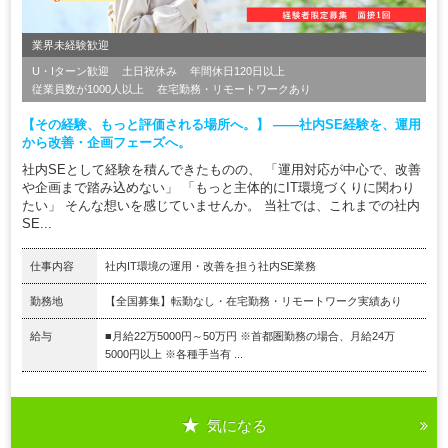
業界未経験歓迎
U・Iターン歓迎
土日祝休み
年間休日120日以上
従業員数が1000人以上
在宅勤務・リモートワークあり
【その経験、もっと評価される場所へ。】 ――社内SE経験を、運用
から改善・企画フェーズへ。
社内SEとして経験を積んできたものの、 「運用対応が中心で、改善
や企画まで踏み込めない」 「もっと主体的にIT環境づくりに関わり
たい」 そんな想いを感じていませんか。 当社では、これまでの社内
SE...
仕事内容
社内IT環境の運用・改善を担う社内SE業務
勤務地
【全国募集】転勤なし・在宅勤務・リモートワーク実績あり
給与
■月給22万5000円～50万円 ※首都圏勤務の場合、月給24万
5000円以上 ※各種手当有 ...
気になる