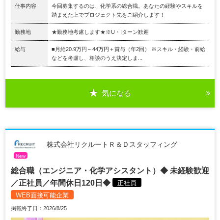
仕事内容
今回募集するのは、化学系の総合職。あなたの経験やスキルを
踏まえた上でプロジェクト先をご紹介します！
勤務地
★勤務地考慮します★※U・Iターン歓迎
給与
■月給20.9万円～44万円＋賞与（年2回） ※スキル・経験・前給
などを考慮し、相談のうえ決定しま...
気になる
株式会社リクルートＲ＆Ｄスタッフィング
New
総合職（エンジニア・化学アシスタント）◆ 未経験歓迎
／正社員／年間休日120日◆
正社員
WEB面接可能企業
掲載終了日：2026/8/25