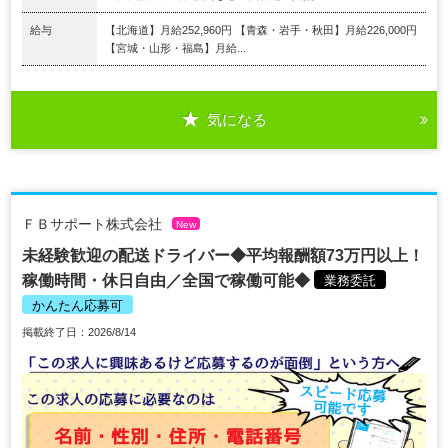
給与
【北海道】月給252,960円 【青森・岩手・秋田】月給226,000円
【宮城・山形・福島】月給...
気になる
ＦＢサポート株式会社
New
未経験歓迎の配送ドライバー◆平均報酬額73万円以上！
稼働時間・休日自由／全国で稼働可能◆
業務委託
かんたん応募可
掲載終了日：2026/8/14