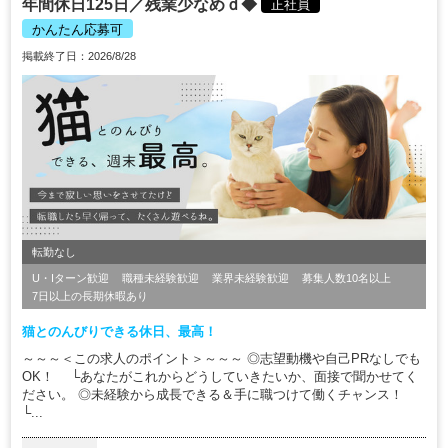
年間休日125日／残業少なめｄ◆
正社員
かんたん応募可
掲載終了日：2026/8/28
転勤なし
U・Iターン歓迎
職種未経験歓迎
業界未経験歓迎
募集人数10名以上
7日以上の長期休暇あり
猫とのんびりできる休日、最高！
～～～＜この求人のポイント＞～～～ ◎志望動機や自己PRなしでも
OK！ └あなたがこれからどうしていきたいか、面接で聞かせてく
ださい。 ◎未経験から成長できる＆手に職つけて働くチャンス！
└...