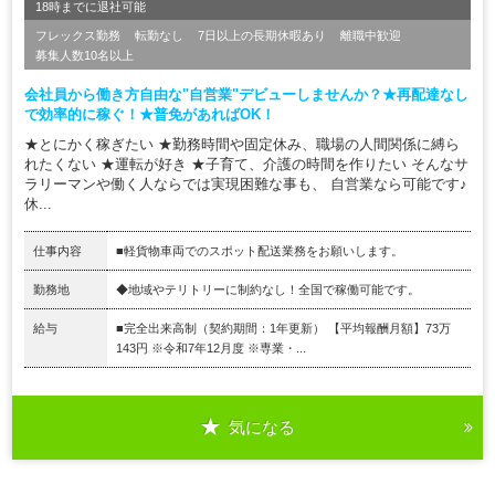
18時までに退社可能
フレックス勤務
転勤なし
7日以上の長期休暇あり
離職中歓迎
募集人数10名以上
会社員から働き方自由な"自営業"デビューしませんか？★再配達なし
で効率的に稼ぐ！★普免があればOK！
★とにかく稼ぎたい ★勤務時間や固定休み、職場の人間関係に縛ら
れたくない ★運転が好き ★子育て、介護の時間を作りたい そんなサ
ラリーマンや働く人ならでは実現困難な事も、 自営業なら可能です♪
休...
仕事内容
■軽貨物車両でのスポット配送業務をお願いします。
勤務地
◆地域やテリトリーに制約なし！全国で稼働可能です。
給与
■完全出来高制（契約期間：1年更新） 【平均報酬月額】73万
143円 ※令和7年12月度 ※専業・...
気になる