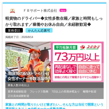
ＦＢサポート株式会社
New
軽貨物のドライバー◆女性多数在籍／家族と時間もしっ
かり取れます／稼働やお休み自由／未経験歓迎◆
業務委託
かんたん応募可
掲載終了日：2026/8/14
募集人数10名以上
業界未経験歓迎
フレックス勤務
7日以上の長期休暇あり
離職中歓迎
正社員未経験歓迎
家族との時間が取りたいけど稼ぎたい…そんな方は当社で開業という
選択肢もあり！★女性オーナー多数在籍★