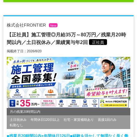
株式会社FRONTIER
New
【正社員】施工管理◎月給35万～80万円／残業月20時
間以内／土日祝休み／業績賞与年2回
正社員
掲載終了日：2026/8/20
月の残業20時間以内
土日祝休み
年間休日120日以上
社宅・家賃補助あり
面接1回のみ
転勤なし
■残業月20時間以内×年間休日126日■経験を活かして無理なく長く働