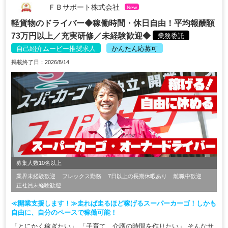
ＦＢサポート株式会社
New
軽貨物のドライバー◆稼働時間・休日自由！平均報酬額
73万円以上／充実研修／未経験歓迎◆
業務委託
自己紹介ムービー推奨求人
かんたん応募可
掲載終了日：2026/8/14
募集人数10名以上
業界未経験歓迎
フレックス勤務
7日以上の長期休暇あり
離職中歓迎
正社員未経験歓迎
≪開業支援します！≫走れば走るほど稼げるスーパーカーゴ！しかも
自由に、自分のペースで稼働可能！
「とにかく稼ぎたい」 「子育て、介護の時間を作りたい」 そんなサ