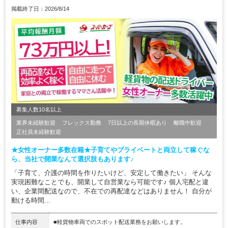
掲載終了日：2026/8/14
募集人数10名以上
業界未経験歓迎
フレックス勤務
7日以上の長期休暇あり
離職中歓迎
正社員未経験歓迎
★女性オーナー多数在籍★子育てやプライベートと両立して稼ぐな
ら、当社で開業なんて選択肢もあります♪
「子育て、介護の時間を作りたいけど、安定して働きたい」 そんな
実現困難なことでも、開業して自営業なら可能です♪ 個人宅配と違
い、企業間配送なので、不在での再配達などはありません！ 自分が
動ける時間...
仕事内容
■軽貨物車両でのスポット配送業務をお願いします。