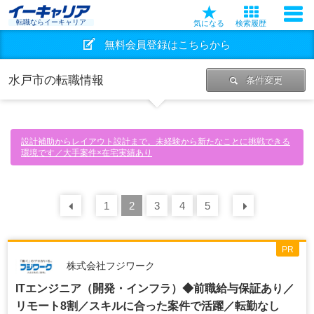
転職ならイーキャリア
気になる
検索履歴
無料会員登録はこちらから
水戸市の転職情報
条件変更
設計補助からレイアウト設計まで。未経験から新たなことに挑戦できる
環境です／大手案件×在宅実績あり
前の
1
30
2
件
3
4
5
次の
30
PR
株式会社フジワーク
ITエンジニア（開発・インフラ）◆前職給与保証あり／
リモート8割／スキルに合った案件で活躍／転勤なし