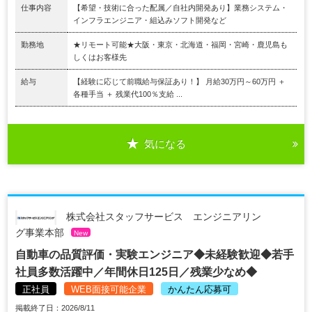
仕事内容
【希望・技術に合った配属／自社内開発あり】業務システム・
インフラエンジニア・組込みソフト開発など
勤務地
★リモート可能★大阪・東京・北海道・福岡・宮崎・鹿児島も
しくはお客様先
給与
【経験に応じて前職給与保証あり！】 月給30万円～60万円 ＋
各種手当 ＋ 残業代100％支給 ...
気になる
株式会社スタッフサービス エンジニアリン
グ事業本部
New
自動車の品質評価・実験エンジニア◆未経験歓迎◆若手
社員多数活躍中／年間休日125日／残業少なめ◆
正社員
WEB面接可能企業
かんたん応募可
掲載終了日：2026/8/11