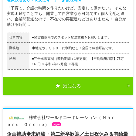
「子育て、介護の時間を作りたいけど、安定して働きたい」 そんな
実現困難なことでも、開業して自営業なら可能です♪ 個人宅配と違
い、企業間配送なので、不在での再配達などはありません！ 自分が
動ける時間...
仕事内容
■軽貨物車両でのスポット配送業務をお願いします。
勤務地
◆地域やテリトリーに制約なし！全国で稼働可能です。
給与
■完全出来高制（契約期間：1年更新） 【平均報酬月額】73万
143円 ※令和7年12月度 ※専業・...
気になる
株式会社ワールドコーポレーション（ Ｎａｒ
ｅｒｕ Ｇｒｏｕｐ）
New
企画補助◆未経験・第二新卒歓迎／土日祝休み＆有給最