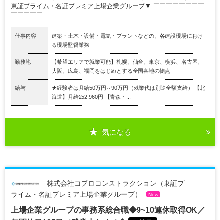
東証プライム・名証プレミア上場企業グループ▼ ￣￣￣￣￣￣￣￣
￣￣￣￣￣...
仕事内容
建築・土木・設備・電気・プラントなどの、各建設現場におけ
る現場監督業務
勤務地
【希望エリアで就業可能】札幌、仙台、東京、横浜、名古屋、
大阪、広島、福岡をはじめとする全国各地の拠点
給与
★経験者は月給50万円～90万円（残業代は別途全額支給） 【北
海道】月給252,960円 【青森・...
気になる
株式会社コプロコンストラクション（東証プ
ライム・名証プレミア上場企業グループ）
New
上場企業グループの事務系総合職◆9~10連休取得OK／