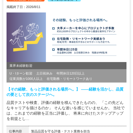
掲載終了日：2026/8/11
業界未経験歓迎
U・Iターン歓迎
土日祝休み
年間休日120日以上
従業員数が1000人以上
在宅勤務・リモートワークあり
【その経験、もっと評価される場所へ。】 ――経験を活かし、品質
の要として次のステージへ。
品質テストや検査、評価の経験を積んできたものの、 「この先どん
なキャリアを描けるのか」 そんな迷いを感じていませんか。 当社で
は、これまでの経験を正当に評価し、 将来に向けたステップアップ
を前提とし...
仕事内容
製品品質を守る評価・テスト業務を担当