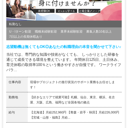
転勤なし
U・Iターン歓迎
職種未経験歓迎
業界未経験歓迎
募集人数10名以上
7日以上の長期休暇あり
志望動機は無くてもOK◎あなたの転職理由の本音を聞かせて下さい♪
当社では、専門的な知識や技術がなくても、 しっかりとした研修を
通じて成長できる環境を整えています。 年間休日125日、土日休み、
育児休暇の取得率100％という働きやすさが自慢です。 ワークライフ
バラ...
仕事内容
現場やプロジェクトの進行状況のサポート業務をお任せしま
す！
勤務地
【好きなエリアで就業可能】札幌、仙台、東京、横浜、名古
屋、大阪、広島、福岡など全国各地の拠点
給与
【北海道】月給252,960円 【青森・岩手・秋田】月給226,000円
【宮城・山形・福島】月給...