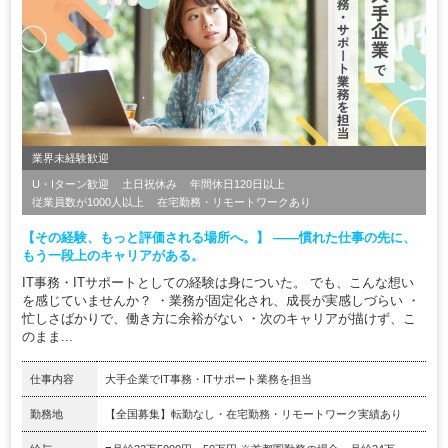
業界未経験歓迎
U・Iターン歓迎
土日祝休み
年間休日120日以上
従業員数が1000人以上
在宅勤務・リモートワークあり
【その経験、もっと評価される場所へ。】 ――慣れた仕事の先に、
もう一段上のキャリアがある。
IT事務・ITサポートとしての経験は身についた。 でも、こんな想い
を感じていませんか？ ・業務が固定化され、成長が実感しづらい ・
忙しさばかりで、働き方に余裕がない ・次のキャリアが描けず、こ
のまま...
仕事内容
大手企業でIT事務・ITサポート業務を担当
勤務地
【全国募集】転勤なし・在宅勤務・リモートワーク実績あり