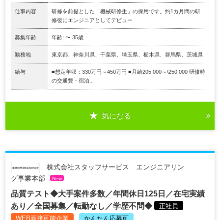
仕事内容
研修を前提とした「機械研修生」の採用です。約1カ月間の研
修後にエンジニアとしてデビュー
募集年齢
年齢: 〜 35歳
勤務地
東京都、神奈川県、千葉県、埼玉県、栃木県、群馬県、茨城県
給与
■想定年収：330万円～450万円 ■月給205,000～\250,000 研修時
の交通費・宿泊...
気になる
株式会社スタッフサービス エンジニアリン
グ事業本部
New
品質テスト◆大手案件多数／年間休日125日／在宅実績
あり／全国募集／転勤なし／学歴不問◆
正社員
WEB面接可能企業
かんたん応募可