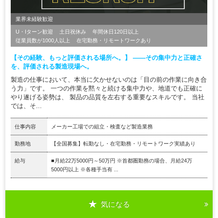
業界未経験歓迎
U・Iターン歓迎
土日祝休み
年間休日120日以上
従業員数が1000人以上
在宅勤務・リモートワークあり
【その経験、もっと評価される場所へ。】 ――その集中力と正確さ
を、評価される製造現場へ。
製造の仕事において、本当に欠かせないのは「目の前の作業に向き合
う力」です。 一つの作業を黙々と続ける集中力や、地道でも正確に
やり遂げる姿勢は、 製品の品質を左右する重要なスキルです。 当社
では、そ...
仕事内容
メーカー工場での組立・検査など製造業務
勤務地
【全国募集】転勤なし・在宅勤務・リモートワーク実績あり
給与
■月給22万5000円～50万円 ※首都圏勤務の場合、月給24万
5000円以上 ※各種手当有 ...
気になる