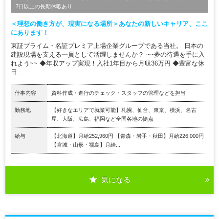
7日以上の長期休暇あり
＜理想の働き方が、現実になる場所＞あなたの新しいキャリア、ここ
にあります！
東証プライム・名証プレミア上場企業グループである当社。 日本の
建設現場を支える一員として活躍しませんか？ ~~夢の待遇を手に入
れよう~~ ◆年収アップ実現！入社1年目から月収36万円 ◆豊富な休
日...
仕事内容
資料作成・進行のチェック・スタッフの管理などを担当
勤務地
【好きなエリアで就業可能】札幌、仙台、東京、横浜、名古
屋、大阪、広島、福岡など全国各地の拠点
給与
【北海道】月給252,960円 【青森・岩手・秋田】月給226,000円
【宮城・山形・福島】月給...
気になる