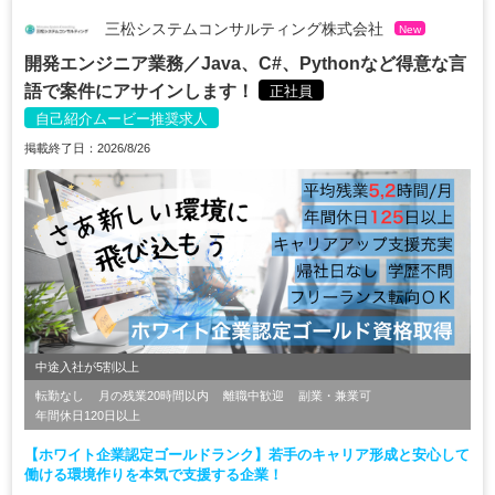
三松システムコンサルティング株式会社
New
開発エンジニア業務／Java、C#、Pythonなど得意な言
語で案件にアサインします！
正社員
自己紹介ムービー推奨求人
掲載終了日：2026/8/26
中途入社が5割以上
転勤なし
月の残業20時間以内
離職中歓迎
副業・兼業可
年間休日120日以上
【ホワイト企業認定ゴールドランク】若手のキャリア形成と安心して
働ける環境作りを本気で支援する企業！