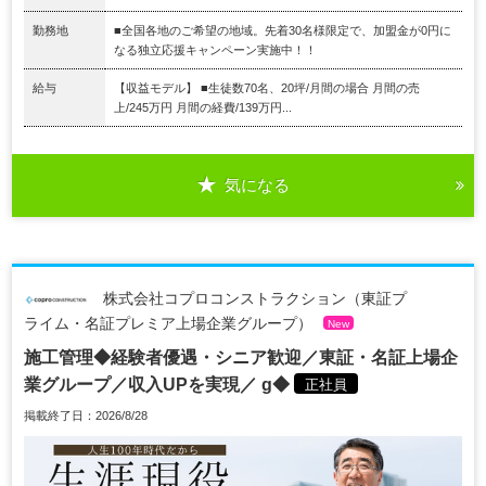
勤務地
■全国各地のご希望の地域。先着30名様限定で、加盟金が0円に
なる独立応援キャンペーン実施中！！
給与
【収益モデル】 ■生徒数70名、20坪/月間の場合 月間の売
上/245万円 月間の経費/139万円...
気になる
株式会社コプロコンストラクション（東証プ
ライム・名証プレミア上場企業グループ）
New
施工管理◆経験者優遇・シニア歓迎／東証・名証上場企
業グループ／収入UPを実現／ g◆
正社員
掲載終了日：2026/8/28