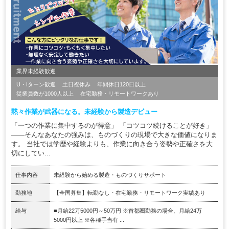
業界未経験歓迎
U・Iターン歓迎
土日祝休み
年間休日120日以上
従業員数が1000人以上
在宅勤務・リモートワークあり
黙々作業が武器になる。未経験から製造デビュー
「一つの作業に集中するのが得意」 「コツコツ続けることが好き」
――そんなあなたの強みは、ものづくりの現場で大きな価値になりま
す。 当社では学歴や経験よりも、作業に向き合う姿勢や正確さを大
切にしてい...
仕事内容
未経験から始める製造・ものづくりサポート
勤務地
【全国募集】転勤なし・在宅勤務・リモートワーク実績あり
給与
■月給22万5000円～50万円 ※首都圏勤務の場合、月給24万
5000円以上 ※各種手当有 ...