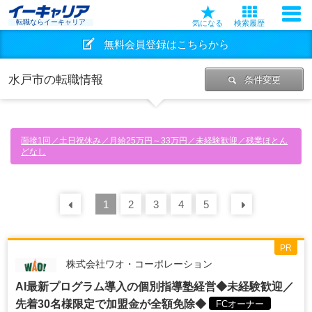
転職ならイーキャリア
気になる
検索履歴
無料会員登録はこちらから
水戸市の転職情報
条件変更
面接1回／土日祝休み／月給25万円～33万円／未経験歓迎／残業ほとん
どなし
前の
1
30
2
件
3
4
5
次の
30
PR
株式会社ワオ・コーポレーション
AI最新プログラム導入の個別指導塾経営◆未経験歓迎／
先着30名様限定で加盟金が全額免除◆
FCオーナー