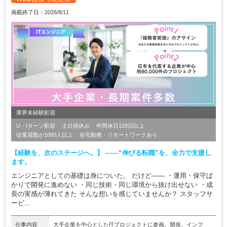
掲載終了日：2026/8/11
業界未経験歓迎
U・Iターン歓迎
土日祝休み
年間休日120日以上
従業員数が1000人以上
在宅勤務・リモートワークあり
【経験を、次のステージへ。】 ――“伸びる転職”を、全力で支援し
ます。
エンジニアとしての基礎は身についた。 だけど―― ・運用・保守ば
かりで開発に進めない ・同じ技術・同じ環境から抜け出せない ・成
長の実感が薄れてきた そんな想いを感じていませんか？ スタッフサ
ービ...
仕事内容
大手企業を中心としたITプロジェクトに参画。開発、インフ