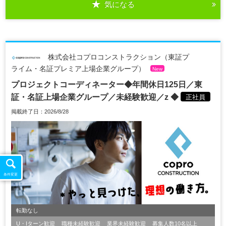
気になる
株式会社コプロコンストラクション（東証プ
ライム・名証プレミア上場企業グループ）
New
プロジェクトコーディネーター◆年間休日125日／東
証・名証上場企業グループ／未経験歓迎／z ◆
正社員
掲載終了日：2026/8/28
条件変更
転勤なし
U・Iターン歓迎
職種未経験歓迎
業界未経験歓迎
募集人数10名以上