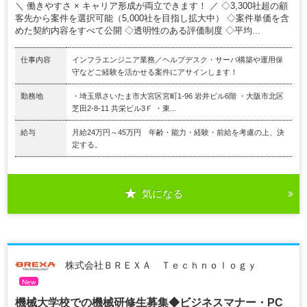
＼ 働きやすさ × キャリア形成が両立できます！ ／ ◇3,300社超の顧
客先から案件を選択可能（5,000社を目指し拡大中） ◇案件単価を含
めた契約内容をすべて公開 ◇透明性のある評価制度 ◇平均...
仕事内容
インフラエンジニア業務／ヘルプデスク・サーバ構築や運用保
守などご経験を活かせる案件にアサインします！
勤務地
・埼玉県さいたま市大宮区宮町1-96 岩井ビル6階 ・大阪市北区
芝田2-8-11 共栄ビル3Ｆ ・東...
給与
月給24万円～45万円 年齢・能力・経験・前給を考慮の上、決
定する。
気になる
株式会社ＢＲＥＸＡ Ｔｅｃｈｎｏｌｏｇｙ
New
機械大学校での機械研修生募集◆ビジネスマナー・PC