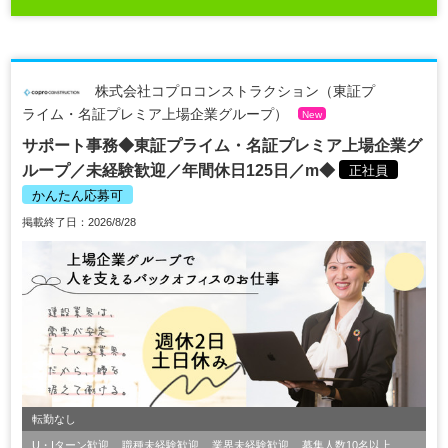
株式会社コプロコンストラクション（東証プ
ライム・名証プレミア上場企業グループ）
New
サポート事務◆東証プライム・名証プレミア上場企業グ
ループ／未経験歓迎／年間休日125日／m◆
正社員
かんたん応募可
掲載終了日：2026/8/28
転勤なし
U・Iターン歓迎
職種未経験歓迎
業界未経験歓迎
募集人数10名以上