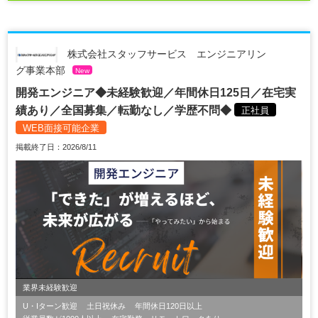
株式会社スタッフサービス エンジニアリン
グ事業本部
New
開発エンジニア◆未経験歓迎／年間休日125日／在宅実
績あり／全国募集／転勤なし／学歴不問◆
正社員
WEB面接可能企業
掲載終了日：2026/8/11
業界未経験歓迎
U・Iターン歓迎
土日祝休み
年間休日120日以上