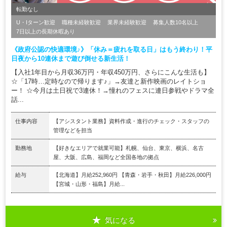
転勤なし
U・Iターン歓迎
職種未経験歓迎
業界未経験歓迎
募集人数10名以上
7日以上の長期休暇あり
《政府公認の快適環境♪》「休み＝疲れを取る日」はもう終わり！平
日夜から10連休まで遊び倒せる新生活！
【入社1年目から月収36万円・年収450万円、さらにこんな生活も】
☆「17時…定時なので帰ります♪」→友達と新作映画のレイトショ
ー！ ☆今月は土日祝で3連休！→憧れのフェスに連日参戦やドラマ全
話...
仕事内容
【アシスタント業務】資料作成・進行のチェック・スタッフの
管理などを担当
勤務地
【好きなエリアで就業可能】札幌、仙台、東京、横浜、名古
屋、大阪、広島、福岡など全国各地の拠点
給与
【北海道】月給252,960円 【青森・岩手・秋田】月給226,000円
【宮城・山形・福島】月給...
気になる