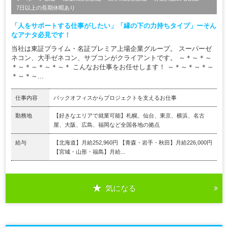
7日以上の長期休暇あり
「人をサポートする仕事がしたい」「縁の下の力持ちタイプ」ーそん
なアナタ必見です！
当社は東証プライム・名証プレミア上場企業グループ。 スーパーゼ
ネコン、大手ゼネコン、サブコンがクライアントです。 ～＊～＊～
＊～＊～＊～＊～＊ こんなお仕事をお任せします！ ～＊～＊～＊～
＊～＊～...
仕事内容
バックオフィスからプロジェクトを支えるお仕事
勤務地
【好きなエリアで就業可能】札幌、仙台、東京、横浜、名古
屋、大阪、広島、福岡など全国各地の拠点
給与
【北海道】月給252,960円 【青森・岩手・秋田】月給226,000円
【宮城・山形・福島】月給...
気になる