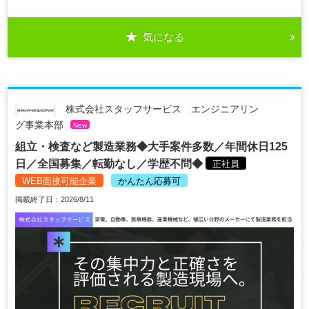
気になる
株式会社スタッフサービス エンジニアリン
グ事業本部
New
組立・検査など製造業務◆大手案件多数／年間休日125
日／全国募集／転勤なし／学歴不問◆
正社員
WEB面接可能企業
かんたん応募可
掲載終了日：2026/8/11