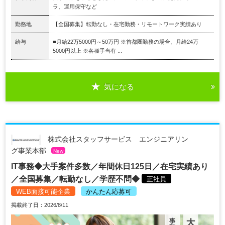
ラ、運用保守など
勤務地
【全国募集】転勤なし・在宅勤務・リモートワーク実績あり
給与
■月給22万5000円～50万円 ※首都圏勤務の場合、月給24万
5000円以上 ※各種手当有 ...
気になる
株式会社スタッフサービス エンジニアリン
グ事業本部
New
IT事務◆大手案件多数／年間休日125日／在宅実績あり
／全国募集／転勤なし／学歴不問◆
正社員
WEB面接可能企業
かんたん応募可
掲載終了日：2026/8/11