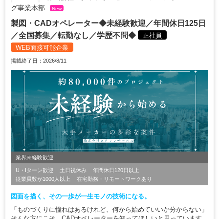
グ事業本部
New
製図・CADオペレーター◆未経験歓迎／年間休日125日
／全国募集／転勤なし／学歴不問◆
正社員
WEB面接可能企業
掲載終了日：2026/8/11
業界未経験歓迎
U・Iターン歓迎
土日祝休み
年間休日120日以上
従業員数が1000人以上
在宅勤務・リモートワークあり
図面を描く、その一歩が一生モノの技術になる。
「ものづくりに憧れはあるけれど、何から始めていいか分からない」
そんな方にこそ、CADオペレーターを知ってほしいと思っています。