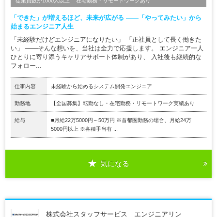
従業員数が1000人以上
在宅勤務・リモートワークあり
「できた」が増えるほど、未来が広がる ――「やってみたい」から
始まるエンジニア人生
「未経験だけどエンジニアになりたい」 「正社員として長く働きた
い」 ――そんな想いを、当社は全力で応援します。 エンジニア一人
ひとりに寄り添うキャリアサポート体制があり、 入社後も継続的な
フォロー...
仕事内容
未経験から始めるシステム開発エンジニア
勤務地
【全国募集】転勤なし・在宅勤務・リモートワーク実績あり
給与
■月給22万5000円～50万円 ※首都圏勤務の場合、月給24万
5000円以上 ※各種手当有 ...
気になる
株式会社スタッフサービス エンジニアリン