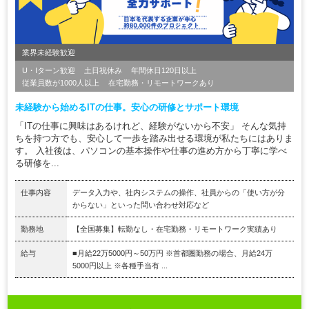
業界未経験歓迎
U・Iターン歓迎
土日祝休み
年間休日120日以上
従業員数が1000人以上
在宅勤務・リモートワークあり
未経験から始めるITの仕事。安心の研修とサポート環境
「ITの仕事に興味はあるけれど、経験がないから不安」 そんな気持
ちを持つ方でも、安心して一歩を踏み出せる環境が私たちにはありま
す。 入社後は、パソコンの基本操作や仕事の進め方から丁寧に学べ
る研修を...
仕事内容
データ入力や、社内システムの操作、社員からの「使い方が分
からない」といった問い合わせ対応など
勤務地
【全国募集】転勤なし・在宅勤務・リモートワーク実績あり
給与
■月給22万5000円～50万円 ※首都圏勤務の場合、月給24万
5000円以上 ※各種手当有 ...