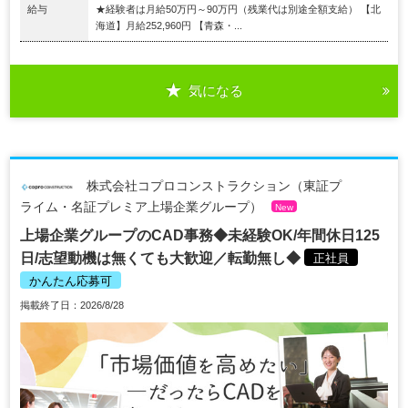
給与
★経験者は月給50万円～90万円（残業代は別途全額支給） 【北
海道】月給252,960円 【青森・...
気になる
株式会社コプロコンストラクション（東証プ
ライム・名証プレミア上場企業グループ）
New
上場企業グループのCAD事務◆未経験OK/年間休日125
日/志望動機は無くても大歓迎／転勤無し◆
正社員
かんたん応募可
掲載終了日：2026/8/28