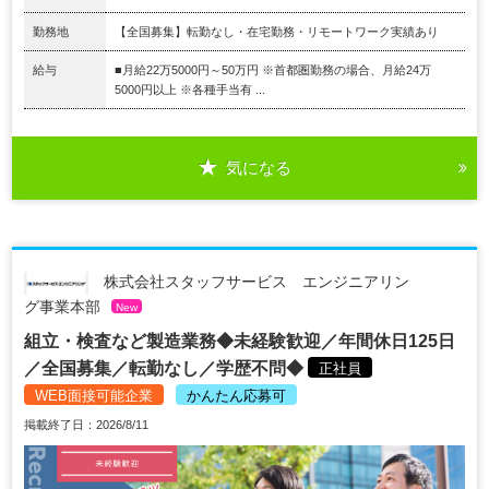
勤務地
【全国募集】転勤なし・在宅勤務・リモートワーク実績あり
給与
■月給22万5000円～50万円 ※首都圏勤務の場合、月給24万
5000円以上 ※各種手当有 ...
気になる
株式会社スタッフサービス エンジニアリン
グ事業本部
New
組立・検査など製造業務◆未経験歓迎／年間休日125日
／全国募集／転勤なし／学歴不問◆
正社員
WEB面接可能企業
かんたん応募可
掲載終了日：2026/8/11