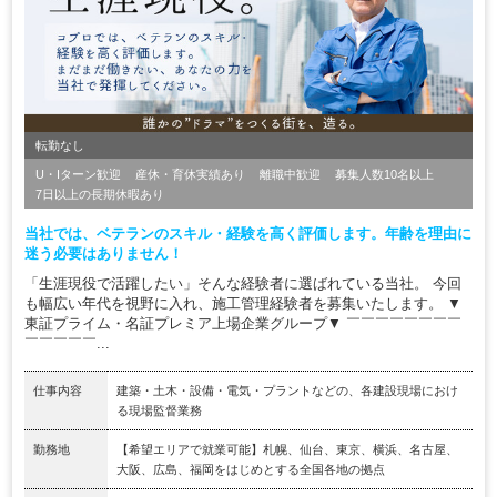
転勤なし
U・Iターン歓迎
産休・育休実績あり
離職中歓迎
募集人数10名以上
7日以上の長期休暇あり
当社では、ベテランのスキル・経験を高く評価します。年齢を理由に
迷う必要はありません！
「生涯現役で活躍したい」そんな経験者に選ばれている当社。 今回
も幅広い年代を視野に入れ、施工管理経験者を募集いたします。 ▼
東証プライム・名証プレミア上場企業グループ▼ ￣￣￣￣￣￣￣￣
￣￣￣￣￣...
仕事内容
建築・土木・設備・電気・プラントなどの、各建設現場におけ
る現場監督業務
勤務地
【希望エリアで就業可能】札幌、仙台、東京、横浜、名古屋、
大阪、広島、福岡をはじめとする全国各地の拠点