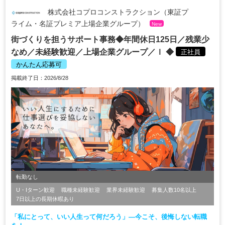
株式会社コプロコンストラクション（東証プ
ライム・名証プレミア上場企業グループ）
New
街づくりを担うサポート事務◆年間休日125日／残業少
なめ／未経験歓迎／上場企業グループ／ｌ ◆
正社員
かんたん応募可
掲載終了日：2026/8/28
転勤なし
U・Iターン歓迎
職種未経験歓迎
業界未経験歓迎
募集人数10名以上
7日以上の長期休暇あり
「私にとって、いい人生って何だろう」―今こそ、後悔しない転職