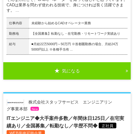
CADは業界を問わず使われる技術で、身につければ長く活躍できま
す。 ...
仕事内容
未経験から始めるCADオペレーター業務
勤務地
【全国募集】転勤なし・在宅勤務・リモートワーク実績あり
給与
■月給22万5000円～50万円 ※首都圏勤務の場合、月給24万
5000円以上 ※各種手当有 ...
気になる
株式会社スタッフサービス エンジニアリン
グ事業本部
New
ITエンジニア◆大手案件多数／年間休日125日／在宅実
績あり／全国募集／転勤なし／学歴不問◆
正社員
WEB面接可能企業