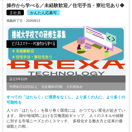
操作から学べる／未経験歓迎／住宅手当・寮社宅あり◆
正社員
かんたん応募可
掲載終了日：2026/8/13
設立5年以内
年間休日120日以上
完全週休2日制
土日祝休み
すべての「はたらく」に境界をなくし、より多くの人に、より多くの
可能性を
人々の「はたらく」を取り巻く環境には、かつてない変化が起きてい
ます。 国や地域間における労働需給ギャップ、 人々のスキルや経験
に対する市場ニーズとのミスマッチ、 多様化する働き方と従来の価
値観との相...