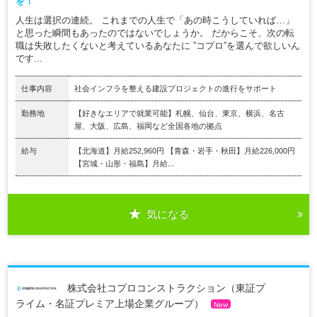
を！
人生は選択の連続。 これまでの人生で「あの時こうしていれば…」
と思った瞬間もあったのではないでしょうか。 だからこそ、次の転
職は失敗したくないと考えているあなたに ”コプロ”を選んで欲しいん
です...
仕事内容
社会インフラを整える建設プロジェクトの進行をサポート
勤務地
【好きなエリアで就業可能】札幌、仙台、東京、横浜、名古
屋、大阪、広島、福岡など全国各地の拠点
給与
【北海道】月給252,960円 【青森・岩手・秋田】月給226,000円
【宮城・山形・福島】月給...
気になる
株式会社コプロコンストラクション（東証プ
ライム・名証プレミア上場企業グループ）
New