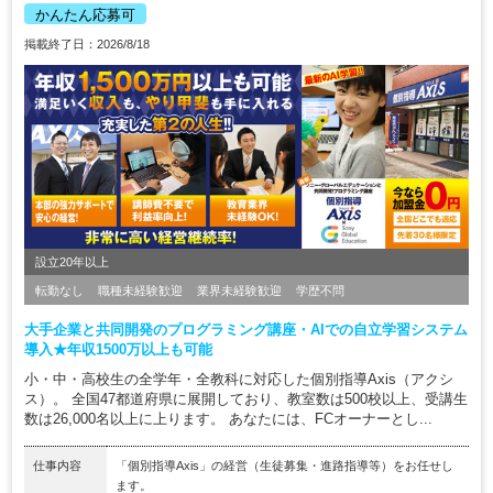
かんたん応募可
掲載終了日：2026/8/18
設立20年以上
転勤なし
職種未経験歓迎
業界未経験歓迎
学歴不問
大手企業と共同開発のプログラミング講座・AIでの自立学習システム
導入★年収1500万以上も可能
小・中・高校生の全学年・全教科に対応した個別指導Axis（アクシ
ス）。 全国47都道府県に展開しており、教室数は500校以上、受講生
数は26,000名以上に上ります。 あなたには、FCオーナーとし...
仕事内容
「個別指導Axis」の経営（生徒募集・進路指導等）をお任せし
ます。