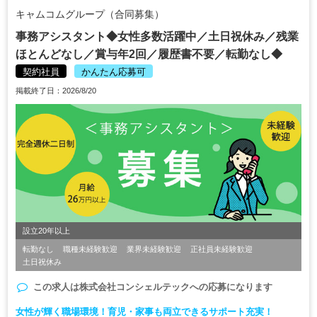
キャムコムグループ（合同募集）
事務アシスタント◆女性多数活躍中／土日祝休み／残業
ほとんどなし／賞与年2回／履歴書不要／転勤なし◆
契約社員
かんたん応募可
掲載終了日：2026/8/20
設立20年以上
転勤なし
職種未経験歓迎
業界未経験歓迎
正社員未経験歓迎
土日祝休み
この求人は
株式会社コンシェルテック
への応募になります
女性が輝く職場環境！育児・家事も両立できるサポート充実！