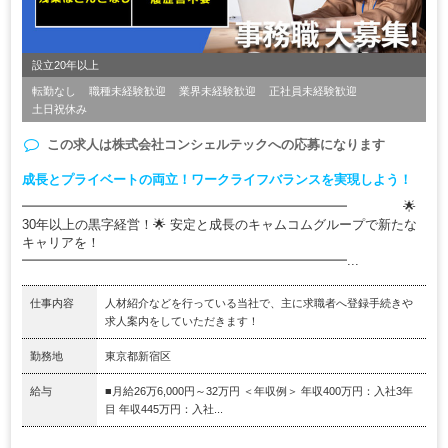
設立20年以上
転勤なし
職種未経験歓迎
業界未経験歓迎
正社員未経験歓迎
土日祝休み
この求人は
株式会社コンシェルテック
への応募になります
成長とプライベートの両立！ワークライフバランスを実現しよう！
━━━━━━━━━━━━━━━━━━━━━━━━━ 🌟
30年以上の黒字経営！🌟 安定と成長のキャムコムグループで新たな
キャリアを！
━━━━━━━━━━━━━━━━━━━━━━━━━...
仕事内容
人材紹介などを行っている当社で、主に求職者へ登録手続きや
求人案内をしていただきます！
勤務地
東京都新宿区
給与
■月給26万6,000円～32万円 ＜年収例＞ 年収400万円：入社3年
目 年収445万円：入社...