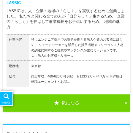
LASSIC
LASSICは、人・企業・地域の「らしく」を実現するために創業しま
した。 私たちと関わる全ての人が「自分らしく」生きるため。 企業
の「らしく」を伸ばして事業成長をお手伝いするため。 地域の魅
力...
仕事内容
特にエンジニア採用での課題を抱える法人企業のお客様に対し
て、 リモートワーカーを活用した採用活動やフリーランス人材
の調達に関するご提案やマッチングが主なミッションです。
１．法人のお客様へリモー...
勤務地
東京都
給与
想定年収：460-625万円 月給：月額33.2万～44.7万円 ※詳細は
転職エージェントへお問...
気になる
条件変更