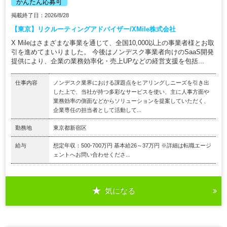
かんたん応募可
掲載終了日：2026/8/28
【東京】リクルーティングアドバイザー/XMile株式会社
X Mileはさまざまな事業を通じて、全国10,000以上の事業者様とお取
引を進めてまいりました。 今後はノンデスク事業者向けのSaaS開発
提供により、企業の業務効率化・売上UPなどの経営支援を包括...
仕事内容
ノンデスク業界における課題点をヒアリングしニーズを引き出
した上で、当社が持つ多彩なサービスを使い、主に人事方面や
業務効率の側面などからソリューションを提案していただく、
企業専任の担当者として活動して...
勤務地
東京都新宿区
給与
想定年収：500-700万円 基本給26～37万円 ※詳細は転職エージ
ェントへお問い合わせくださ...
気になる