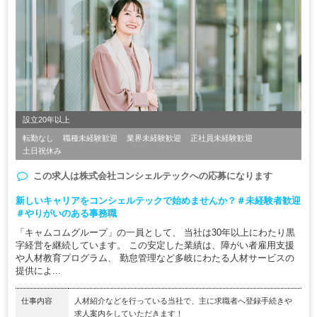
設立20年以上
転勤なし
職種未経験歓迎
業界未経験歓迎
正社員未経験歓迎
土日祝休み
この求人は
株式会社コンシェルテック
への応募になります
新しいキャリアをコンシェルテックで始めませんか？＃未経験者歓迎
＃やりがいのある事務職
「キャムコムグループ」の一員として、 当社は30年以上にわたり黒
字経営を継続しています。 この安定した業績は、障がい者雇用支援
や人材教育プログラム、 勤怠管理など多岐にわたる人材サービスの
提供によ...
仕事内容
人材紹介などを行っている当社で、主に求職者へ登録手続きや
求人案内をしていただきます！