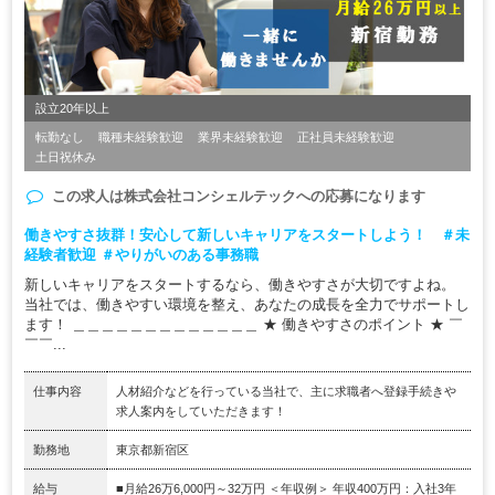
設立20年以上
転勤なし
職種未経験歓迎
業界未経験歓迎
正社員未経験歓迎
土日祝休み
この求人は
株式会社コンシェルテック
への応募になります
働きやすさ抜群！安心して新しいキャリアをスタートしよう！ ＃未
経験者歓迎 ＃やりがいのある事務職
新しいキャリアをスタートするなら、働きやすさが大切ですよね。
当社では、働きやすい環境を整え、あなたの成長を全力でサポートし
ます！ ＿＿＿＿＿＿＿＿＿＿＿＿＿ ★ 働きやすさのポイント ★ ￣
￣￣...
仕事内容
人材紹介などを行っている当社で、主に求職者へ登録手続きや
求人案内をしていただきます！
勤務地
東京都新宿区
給与
■月給26万6,000円～32万円 ＜年収例＞ 年収400万円：入社3年