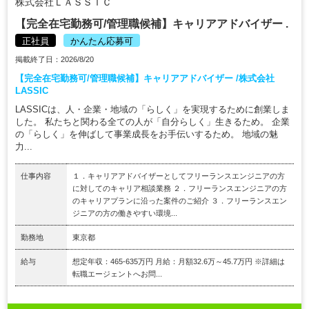
株式会社ＬＡＳＳＩＣ
【完全在宅勤務可/管理職候補】キャリアアドバイザー .
正社員
かんたん応募可
掲載終了日：2026/8/20
【完全在宅勤務可/管理職候補】キャリアアドバイザー /株式会社
LASSIC
LASSICは、人・企業・地域の「らしく」を実現するために創業しま
した。 私たちと関わる全ての人が「自分らしく」生きるため。 企業
の「らしく」を伸ばして事業成長をお手伝いするため。 地域の魅
力...
仕事内容
１．キャリアアドバイザーとしてフリーランスエンジニアの方
に対してのキャリア相談業務 ２．フリーランスエンジニアの方
のキャリアプランに沿った案件のご紹介 ３．フリーランスエン
ジニアの方の働きやすい環境...
勤務地
東京都
給与
想定年収：465-635万円 月給：月額32.6万～45.7万円 ※詳細は
転職エージェントへお問...