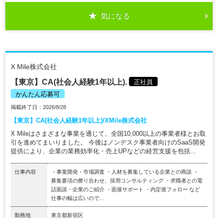
気になる
X Mile株式会社
【東京】CA(社会人経験1年以上).
正社員
かんたん応募可
掲載終了日：2026/8/28
【東京】CA(社会人経験1年以上)/XMile株式会社
X Mileはさまざまな事業を通じて、全国10,000以上の事業者様とお取
引を進めてまいりました。 今後はノンデスク事業者向けのSaaS開発
提供により、企業の業務効率化・売上UPなどの経営支援を包括...
仕事内容
・事業開発・市場調査 ・人材を募集している企業との商談 ・
募集要項の擦り合わせ、採用コンサルティング ・求職者との電
話面談・企業のご紹介 ・面接サポート ・内定後フォロー など
仕事の幅は広いので...
勤務地
東京都新宿区