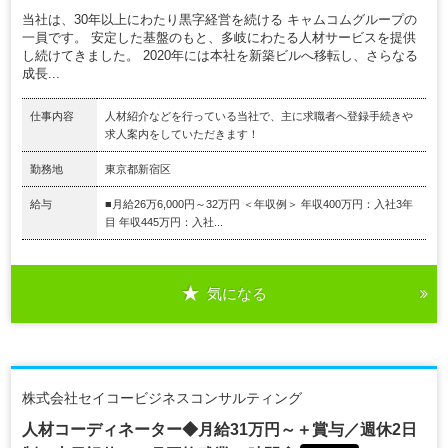
当社は、30年以上にわたり黒字経営を続ける キャムコムグループの
一員です。 安定した基盤のもと、多岐にわたる人材サービスを提供
し続けてきました。 2020年には本社を新築ビルへ移転し、さらなる
成長...
仕事内容
人材紹介などを行っている当社で、主に求職者へ登録手続きや
求人案内をしていただきます！
勤務地
東京都新宿区
給与
■月給26万6,000円～32万円 ＜年収例＞ 年収400万円：入社3年
目 年収445万円：入社...
気になる
株式会社セイコービジネスコンサルティング
人材コーディネーター◆月給31万円～＋賞与／週休2日