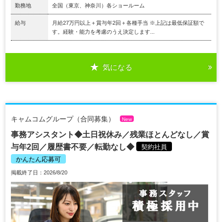
勤務地
全国（東京、神奈川）各ショールーム
給与
月給27万円以上＋賞与年2回＋各種手当 ※上記は最低保証額で
す。経験・能力を考慮のうえ決定します...
気になる
キャムコムグループ（合同募集）
New
事務アシスタント◆土日祝休み／残業ほとんどなし／賞
与年2回／履歴書不要／転勤なし◆
契約社員
かんたん応募可
掲載終了日：2026/8/20