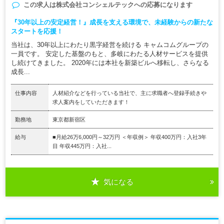
この求人は
株式会社コンシェルテック
への応募になります
『30年以上の安定経営！』成長を支える環境で、未経験からの新たな
スタートを応援！
当社は、30年以上にわたり黒字経営を続ける キャムコムグループの
一員です。 安定した基盤のもと、多岐にわたる人材サービスを提供
し続けてきました。 2020年には本社を新築ビルへ移転し、さらなる
成長...
仕事内容
人材紹介などを行っている当社で、主に求職者へ登録手続きや
求人案内をしていただきます！
勤務地
東京都新宿区
給与
■月給26万6,000円～32万円 ＜年収例＞ 年収400万円：入社3年
目 年収445万円：入社...
気になる