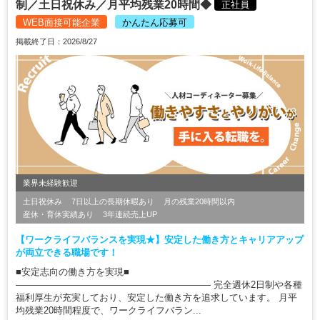
制／土日祝休み／月平均残業20時間◆
正社員
WEB面接可能企業
かんたん応募可
掲載終了日：2026/8/27
業界未経験歓迎
土日祝休み
7日以上の長期休暇あり
月の残業20時間以内
産休・育休実績あり
3年連続売上UP
【ワークライフバランスを実現★】安定した働き方とキャリアアップ
が両立できる職場です！
■安定志向の働き方を実現■
――――――――――――――――――――― 完全週休2日制や各種
福利厚生が充実しており、安定した働き方を追求しています。 月平
均残業20時間程度で、ワークライフバラン...