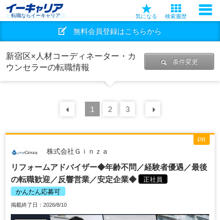
転職ならイーキャリア
気になる
検索履歴
無料会員登録はこちらから
新宿区×人材コーディネーター・カ
条件変更
ウンセラーの転職情報
前の
1
30
2
件
3
次の
30
件
PR
株式会社Ｇｉｎｚａ
リフォームアドバイザー◆年齢不問／経験者優遇／最後
の転職歓迎／反響営業／安定企業◆
正社員
かんたん応募可
掲載終了日：2026/8/10