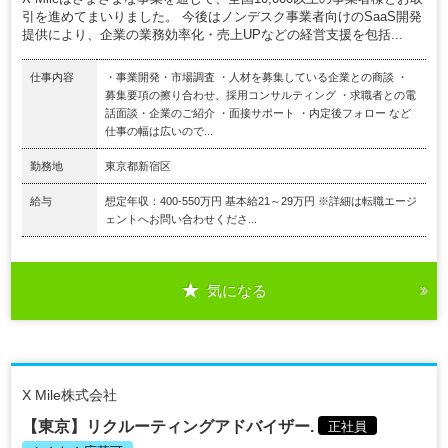
引を進めてまいりました。 今後はノンデスク事業者向けのSaaS開発
提供により、企業の業務効率化・売上UPなどの経営支援を包括...
仕事内容
・事業開発・市場調査 ・人材を募集している企業との商談 ・
募集要項の擦り合わせ、採用コンサルティング ・求職者との電
話面談・企業のご紹介 ・面接サポート ・内定後フォロー など
仕事の幅は広いので...
勤務地
東京都新宿区
給与
想定年収：400-550万円 基本給21～29万円 ※詳細は転職エージ
ェントへお問い合わせくださ...
気になる
X Mile株式会社
【東京】リクルーティングアドバイザー.
正社員