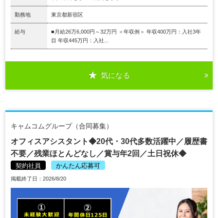
勤務地
東京都新宿区
給与
■月給26万6,000円～32万円 ＜年収例＞ 年収400万円：入社3年
目 年収445万円：入社...
気になる
キャムコムグループ（合同募集）
オフィスアシスタント◆20代・30代多数活躍中／履歴書
不要／残業ほとんどなし／賞与年2回／土日祝休◆
契約社員
かんたん応募可
掲載終了日：2026/8/20