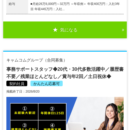
給与
■月給26万6,000円～32万円 ＜年収例＞ 年収400万円：入社3年
目 年収445万円：入社...
気になる
キャムコムグループ（合同募集）
事務サポートスタッフ◆20代・30代多数活躍中／履歴書
不要／残業ほとんどなし／賞与年2回／土日祝休◆
契約社員
かんたん応募可
掲載終了日：2026/8/20