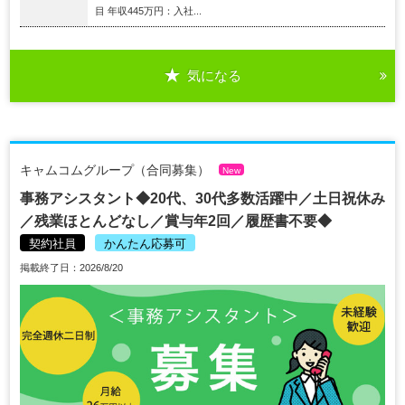
目 年収445万円：入社...
気になる
キャムコムグループ（合同募集）
New
事務アシスタント◆20代、30代多数活躍中／土日祝休み
／残業ほとんどなし／賞与年2回／履歴書不要◆
契約社員
かんたん応募可
掲載終了日：2026/8/20