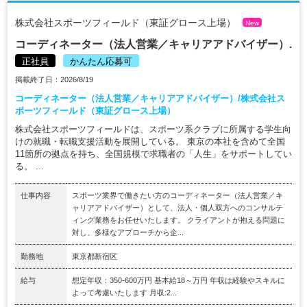
株式会社スポーツフィールド（東証グロース上場）
New
コーディネーター（法人営業／キャリアアドバイザー）.
正社員
かんたん応募可
掲載終了日：2026/8/19
コーディネーター（法人営業／キャリアアドバイザー）/株式会社ス
ポーツフィールド（東証グロース上場）
株式会社スポーツフィールドは、スポーツ系クラブに所属する学生向
けの就職・転職支援活動を展開している。 東京の本社を含めて全国
11箇所の拠点を持ち、全国規模で求職者の「人生」をサポートしてい
る。 ...
仕事内容
スポーツ業界で働きたい方のコーディネーター（法人営業／キ
ャリアアドバイザー）として、法人・個人双方へのコンサルテ
ィング業務をお任せいたします。 クライアントが抱える問題に
対し、多様なアプローチから企...
勤務地
東京都新宿区
給与
想定年収：350-600万円 基本給18～万円 年収は経験やスキルに
よって考慮いたします 月収:2...