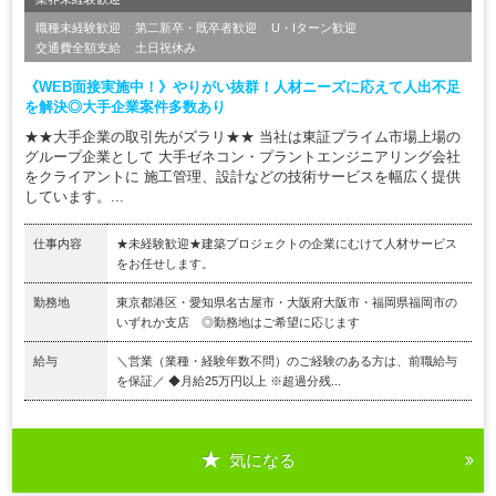
職種未経験歓迎
第二新卒・既卒者歓迎
U・Iターン歓迎
交通費全額支給
土日祝休み
《WEB面接実施中！》やりがい抜群！人材ニーズに応えて人出不足
を解決◎大手企業案件多数あり
★★大手企業の取引先がズラリ★★ 当社は東証プライム市場上場の
グループ企業として 大手ゼネコン・プラントエンジニアリング会社
をクライアントに 施工管理、設計などの技術サービスを幅広く提供
しています。...
仕事内容
★未経験歓迎★建築プロジェクトの企業にむけて人材サービス
をお任せします。
勤務地
東京都港区・愛知県名古屋市・大阪府大阪市・福岡県福岡市の
いずれか支店 ◎勤務地はご希望に応じます
給与
＼営業（業種・経験年数不問）のご経験のある方は、前職給与
を保証／ ◆月給25万円以上 ※超過分残...
気になる