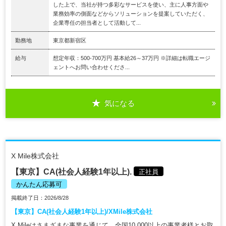
した上で、当社が持つ多彩なサービスを使い、主に人事方面や
業務効率の側面などからソリューションを提案していただく、
企業専任の担当者として活動して...
勤務地
東京都新宿区
給与
想定年収：500-700万円 基本給26～37万円 ※詳細は転職エージ
ェントへお問い合わせくださ...
気になる
X Mile株式会社
【東京】CA(社会人経験1年以上).
正社員
かんたん応募可
掲載終了日：2026/8/28
【東京】CA(社会人経験1年以上)/XMile株式会社
X Mileはさまざまな事業を通じて、全国10,000以上の事業者様とお取