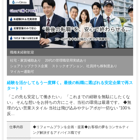
職種未経験歓迎
社宅・家賃補助あり
20代の管理職登用実績あり
シェアトップクラス企業
ストックオプション、社員持ち株制度あり
マイカー通勤可
経験を活かしてもう一度輝く。最後の転職に選ばれる安定企業で再ス
タート！
「この先も安定して働きたい」 「これまでの経験を無駄にしたくな
い」 そんな想いをお持ちの方にこそ、当社の環境は最適です。 ◆無
理のない営業スタイル 当社は飛び込みやテレアポが一切ない “100％
反...
仕事内容
◆リフォームプランを企画・提案◆お客様の夢をコンサルティ
ング解決するアドバイス職です