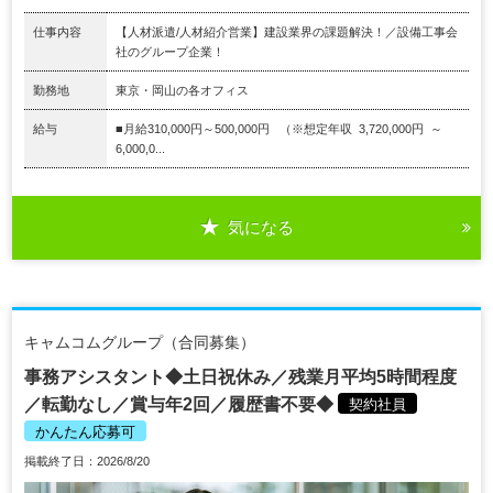
仕事内容
【人材派遣/人材紹介営業】建設業界の課題解決！／設備工事会
社のグループ企業！
勤務地
東京・岡山の各オフィス
給与
■月給310,000円～500,000円 （※想定年収 3,720,000円 ～
6,000,0...
気になる
キャムコムグループ（合同募集）
事務アシスタント◆土日祝休み／残業月平均5時間程度
／転勤なし／賞与年2回／履歴書不要◆
契約社員
かんたん応募可
掲載終了日：2026/8/20