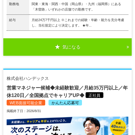
勤務地
関東・東海・関西・中国（岡山県）・九州（福岡県）にある
「木曽路」いずれかの店舗での勤務です。
給与
月給24万7千円以上 ※これまでの経験・年齢・能力を充分考慮
し、当社規定により決定します。 ★年...
気になる
株式会社ハンデックス
営業マネジャー候補◆未経験歓迎／月給35万円以上／年
休120日／全国拠点でキャリアUP◆
正社員
WEB面接可能企業
かんたん応募可
掲載終了日：2026/8/31