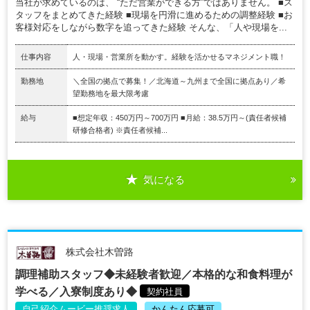
当社が求めているのは、 “ただ営業ができる方”ではありません。 ■ス
タッフをまとめてきた経験 ■現場を円滑に進めるための調整経験 ■お
客様対応をしながら数字を追ってきた経験 そんな、「人や現場を...
仕事内容
人・現場・営業所を動かす。経験を活かせるマネジメント職！
勤務地
＼全国の拠点で募集！／北海道～九州まで全国に拠点あり／希
望勤務地を最大限考慮
給与
■想定年収：450万円～700万円 ■月給：38.5万円～(責任者候補
研修合格者) ※責任者候補...
気になる
株式会社木曽路
調理補助スタッフ◆未経験者歓迎／本格的な和食料理が
学べる／入寮制度あり◆
契約社員
自己紹介ムービー推奨求人
かんたん応募可