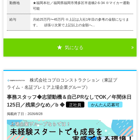
勤務地
★福岡本社／福岡県福岡市博多区半道橋2-6-34 ※マイカー通勤
可能
給与
月給25万円〜45万円 ※上記は入社1年目の参考の金額になりま
す。 頑張り次第で上記以上の金額へ...
気になる
株式会社コプロコンストラクション（東証プ
ライム・名証プレミア上場企業グループ）
事務スタッフ◆志望動機＆自己PRなしでOK／年間休日
125日／残業少なめ／b ◆
正社員
かんたん応募可
掲載終了日：2026/8/28