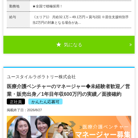
勤務地
★全国で積極採用！
給与
《エリア1》 月給32.1万～49.1万円＋賞与2回 ※居住支援特別手
当2万円の対象となる場合があ...
気になる
ユースタイルラボラトリー株式会社
医療介護ベンチャーのマネージャー◆未経験者歓迎／営
業・販売出身／1年目年収600万円の実績／面接確約
正社員
かんたん応募可
掲載終了日：2026/8/27