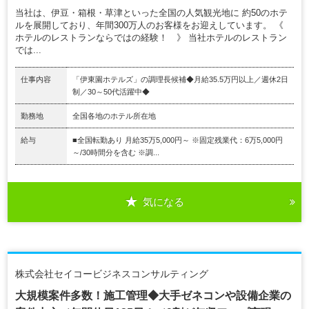
当社は、伊豆・箱根・草津といった全国の人気観光地に 約50のホテ
ルを展開しており、年間300万人のお客様をお迎えしています。 《
ホテルのレストランならではの経験！ 》 当社ホテルのレストラン
では...
仕事内容
「伊東園ホテルズ」の調理長候補◆月給35.5万円以上／週休2日
制／30～50代活躍中◆
勤務地
全国各地のホテル所在地
給与
■全国転勤あり 月給35万5,000円～ ※固定残業代：6万5,000円
～/30時間分を含む ※調...
気になる
株式会社セイコービジネスコンサルティング
大規模案件多数！施工管理◆大手ゼネコンや設備企業の