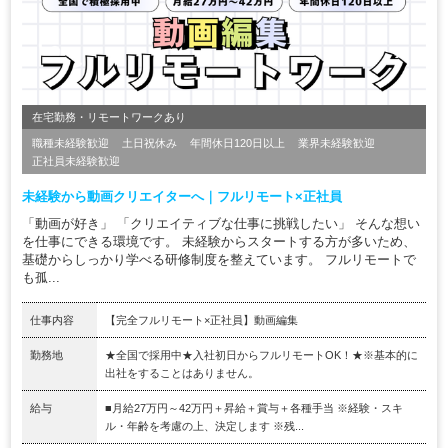
在宅勤務・リモートワークあり
職種未経験歓迎
土日祝休み
年間休日120日以上
業界未経験歓迎
正社員未経験歓迎
未経験から動画クリエイターへ｜フルリモート×正社員
「動画が好き」 「クリエイティブな仕事に挑戦したい」 そんな想い
を仕事にできる環境です。 未経験からスタートする方が多いため、
基礎からしっかり学べる研修制度を整えています。 フルリモートで
も孤...
仕事内容
【完全フルリモート×正社員】動画編集
勤務地
★全国で採用中★入社初日からフルリモートOK！★※基本的に
出社をすることはありません。
給与
■月給27万円～42万円＋昇給＋賞与＋各種手当 ※経験・スキ
ル・年齢を考慮の上、決定します ※残...