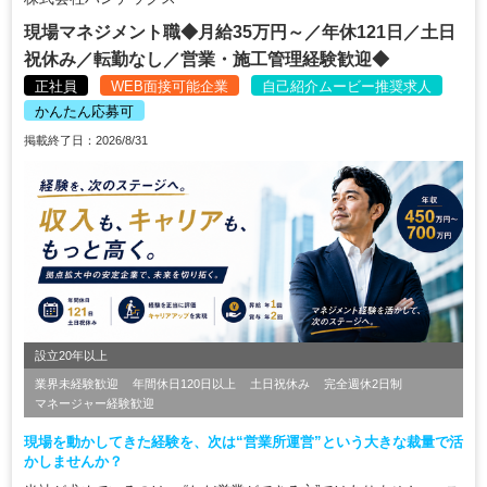
現場マネジメント職◆月給35万円～／年休121日／土日
祝休み／転勤なし／営業・施工管理経験歓迎◆
正社員
WEB面接可能企業
自己紹介ムービー推奨求人
かんたん応募可
掲載終了日：2026/8/31
設立20年以上
業界未経験歓迎
年間休日120日以上
土日祝休み
完全週休2日制
マネージャー経験歓迎
現場を動かしてきた経験を、次は“営業所運営”という大きな裁量で活
かしませんか？