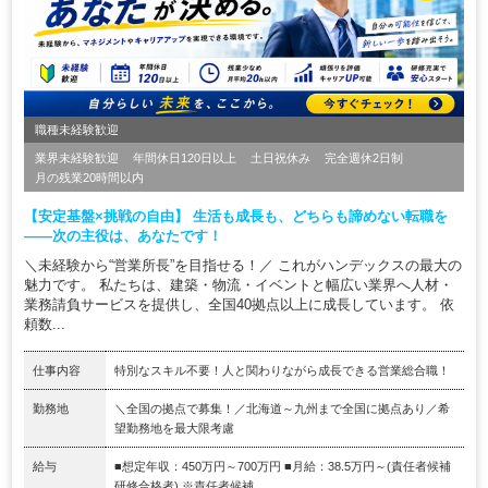
職種未経験歓迎
業界未経験歓迎
年間休日120日以上
土日祝休み
完全週休2日制
月の残業20時間以内
【安定基盤×挑戦の自由】 生活も成長も、どちらも諦めない転職を
——次の主役は、あなたです！
＼未経験から“営業所長”を目指せる！／ これがハンデックスの最大の
魅力です。 私たちは、建築・物流・イベントと幅広い業界へ人材・
業務請負サービスを提供し、全国40拠点以上に成長しています。 依
頼数...
仕事内容
特別なスキル不要！人と関わりながら成長できる営業総合職！
勤務地
＼全国の拠点で募集！／北海道～九州まで全国に拠点あり／希
望勤務地を最大限考慮
給与
■想定年収：450万円～700万円 ■月給：38.5万円～(責任者候補
研修合格者) ※責任者候補...