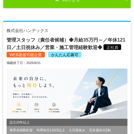
株式会社ハンデックス
管理スタッフ（責任者候補）◆月給35万円～／年休121
日／土日祝休み／営業・施工管理経験歓迎◆
正社員
WEB面接可能企業
かんたん応募可
掲載終了日：2026/8/31
設立20年以上
業界未経験歓迎
年間休日120日以上
土日祝休み
完全週休2日制