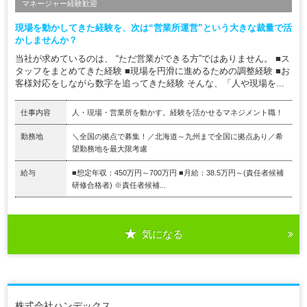
マネージャー経験歓迎
現場を動かしてきた経験を、次は“営業所運営”という大きな裁量で活
かしませんか？
当社が求めているのは、 “ただ営業ができる方”ではありません。 ■ス
タッフをまとめてきた経験 ■現場を円滑に進めるための調整経験 ■お
客様対応をしながら数字を追ってきた経験 そんな、「人や現場を...
仕事内容
人・現場・営業所を動かす。経験を活かせるマネジメント職！
勤務地
＼全国の拠点で募集！／北海道～九州まで全国に拠点あり／希
望勤務地を最大限考慮
給与
■想定年収：450万円～700万円 ■月給：38.5万円～(責任者候補
研修合格者) ※責任者候補...
気になる
株式会社ハンデックス