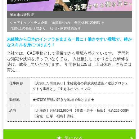
業界未経験歓迎
シェアトップクラス企業
面接1回のみ
年間休日120日以上
7日以上の長期休暇あり
社宅・家賃補助あり
未経験から日本のインフラを支える一員に！働きやすい環境で、確か
なスキルを身につけよう！
当社では、CAD事務として活躍できる環境を整えています。 専門的
な知識や技術を持っていなくても、 入社後にしっかりとした研修を
受け、成長していただけます。 年間休日125日、土日休み、さらには
育児...
仕事内容
【充実した研修あり】未経験者の育成実績豊富／建設プロジェ
クトを事務として支えるポジション◎
勤務地
★47都道府県の好きな地域で働けます★
給与
【北海道】月給252,960円 【青森・岩手・秋田】月給226,000円
【宮城・山形・福島】月給...
気になる