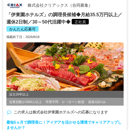
株式会社クリアックス（合同募集）
「伊東園ホテルズ」の調理長候補◆月給35.5万円以上／
週休2日制／30～50代活躍中◆
正社員
かんたん応募可
掲載終了日：2026/8/18
設立20年以上
従業員数が1000人以上
学歴不問
U・Iターン歓迎
面接1回のみ
この求人は
株式会社伊東園ホテルズ
への応募になります
最短6ヵ月で調理長に！アイデアを活かせる環境でキャリアアップし
ませんか？