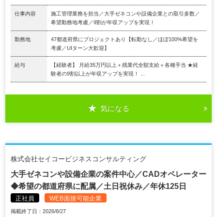
仕事内容
施工管理業務を担当／大手ゼネコンや設備企業との取引多数／
希望勤務地考慮／9割が年収アップを実現！
勤務地
47都道府県にプロジェクトあり【転勤なし／ほぼ100%希望を
考慮／UIターン大歓迎】
給与
【経験者】 月給35万円以上＋残業代全額支給＋各種手当 ★経
験者の9割以上が年収アップを実現！ ...
気になる
株式会社セイコービジネスコンサルティング
大手ゼネコンや設備企業の案件中心／CADオペレーター
◆希望の都道府県に配属／土日祝休み／年休125日
正社員
WEB面接可能企業
掲載終了日：2026/8/27