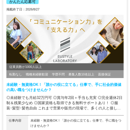
かんたん応募可
掲載終了日：2026/8/27
従業員数が1000人以上
転勤なし
職種未経験歓迎
学歴不問
募集人数10名以上
面接保証
未経験・無資格OK！「誰かの役に立てる」仕事で、手に社会的価値
の高い職をつけませんか？
◎未経験でも月給32万円可 ◎賞与年2回＋手当も充実 ◎完全週休2日
制＆残業少なめ ◎国家資格も取得できる無料サポートあり！ ◎服
装･髪型･髪色自由 これまで営業や販売の現場で、多くの人と接し...
仕事内容
未経験・無資格OK！「誰かの役に立てる」仕事で、手に職をつ
けませんか？