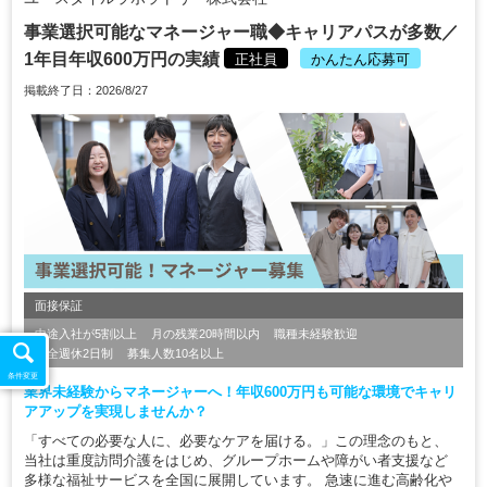
事業選択可能なマネージャー職◆キャリアパスが多数／
1年目年収600万円の実績
正社員
かんたん応募可
掲載終了日：2026/8/27
面接保証
中途入社が5割以上
月の残業20時間以内
職種未経験歓迎
完全週休2日制
募集人数10名以上
条件変更
業界未経験からマネージャーへ！年収600万円も可能な環境でキャリ
アアップを実現しませんか？
「すべての必要な人に、必要なケアを届ける。」この理念のもと、
当社は重度訪問介護をはじめ、グループホームや障がい者支援など
多様な福祉サービスを全国に展開しています。 急速に進む高齢化や