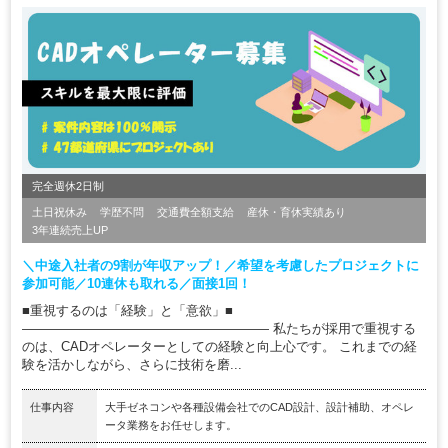
完全週休2日制
土日祝休み
学歴不問
交通費全額支給
産休・育休実績あり
3年連続売上UP
＼中途入社者の9割が年収アップ！／希望を考慮したプロジェクトに
参加可能／10連休も取れる／面接1回！
■重視するのは「経験」と「意欲」■
――――――――――――――――――― 私たちが採用で重視する
のは、CADオペレーターとしての経験と向上心です。 これまでの経
験を活かしながら、さらに技術を磨...
仕事内容
大手ゼネコンや各種設備会社でのCAD設計、設計補助、オペレ
ータ業務をお任せします。