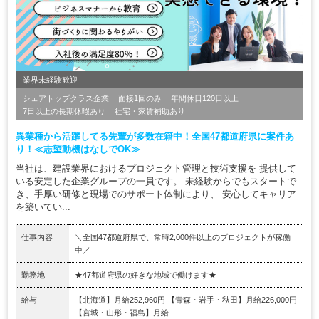
業界未経験歓迎
シェアトップクラス企業
面接1回のみ
年間休日120日以上
7日以上の長期休暇あり
社宅・家賃補助あり
異業種から活躍してる先輩が多数在籍中！全国47都道府県に案件あ
り！≪志望動機はなしでOK≫
当社は、建設業界におけるプロジェクト管理と技術支援を 提供して
いる安定した企業グループの一員です。 未経験からでもスタートで
き、手厚い研修と現場でのサポート体制により、 安心してキャリア
を築いてい...
仕事内容
＼全国47都道府県で、常時2,000件以上のプロジェクトが稼働
中／
勤務地
★47都道府県の好きな地域で働けます★
給与
【北海道】月給252,960円 【青森・岩手・秋田】月給226,000円
【宮城・山形・福島】月給...