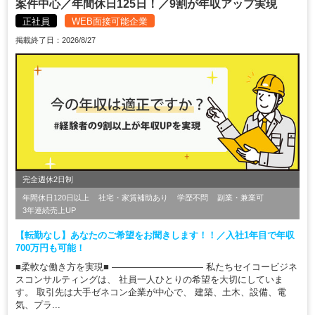
案件中心／年間休日125日！／9割が年収アップ実現
正社員
WEB面接可能企業
掲載終了日：2026/8/27
完全週休2日制
年間休日120日以上
社宅・家賃補助あり
学歴不問
副業・兼業可
3年連続売上UP
【転勤なし】あなたのご希望をお聞きします！！／入社1年目で年収
700万円も可能！
■柔軟な働き方を実現■ ―――――――――― 私たちセイコービジネ
スコンサルティングは、 社員一人ひとりの希望を大切にしていま
す。 取引先は大手ゼネコン企業が中心で、 建築、土木、設備、電
気、プラ...