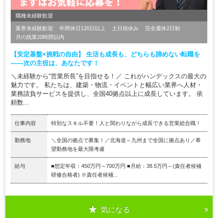
職種未経験歓迎
業界未経験歓迎
年間休日120日以上
土日祝休み
完全週休2日制
月の残業20時間以内
【安定基盤×挑戦の自由】 生活も成長も、どちらも諦めない転職を
——次の主役は、あなたです！
＼未経験から“営業所長”を目指せる！／ これがハンデックスの最大の
魅力です。 私たちは、建築・物流・イベントと幅広い業界へ人材・
業務請負サービスを提供し、全国40拠点以上に成長しています。 依
頼数...
仕事内容
特別なスキル不要！人と関わりながら成長できる営業総合職！
勤務地
＼全国の拠点で募集！／北海道～九州まで全国に拠点あり／希
望勤務地を最大限考慮
給与
■想定年収：450万円～700万円 ■月給：38.5万円～(責任者候補
研修合格者) ※責任者候補...
気になる