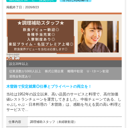
掲載終了日：2026/8/23
設立20年以上
従業員数が1000人以上
株式公開企業
離職中歓迎
U・Iターン歓迎
退職金制度あり
木曽路で安定就業◎仕事とプライベートの両立を！
当社は1952年の設立以来、高い品質のサービスと料理で、高付加価
値レストランチェーンを運営してきました。中核チェーンである、し
ゃぶしゃぶ・日本料理の「木曽路」は、感動を与える質の高い料理と
サービスで...
仕事内容
調理補助スタッフ（未経験歓迎）