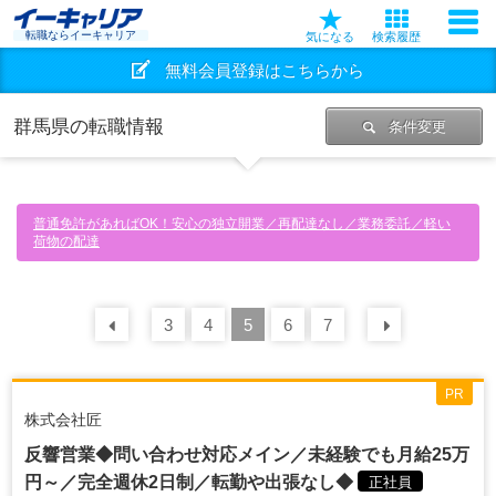
転職ならイーキャリア
気になる
検索履歴
無料会員登録はこちらから
群馬県の転職情報
条件変更
普通免許があればOK！安心の独立開業／再配達なし／業務委託／軽い
荷物の配達
前の
3
30
4
件
5
6
7
次の
30
PR
株式会社匠
反響営業◆問い合わせ対応メイン／未経験でも月給25万
円～／完全週休2日制／転勤や出張なし◆
正社員