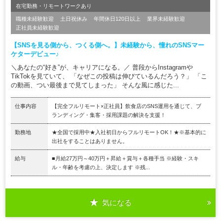
在宅勤務・リモートワークあり
職種未経験歓迎
土日祝休み
年間休日120日以上
業界未経験歓迎
正社員未経験歓迎
【SNSを見る側から、つくる側へ。】未経験から、憧れのSNSマー
ケターデビュー♪
＼あなたの“好き”が、キャリアになる。／ 普段からInstagramや
TikTokを見ていて、 「なぜこの投稿は伸びているんだろう？」 「こ
の動画、つい最後まで見てしまった」 そんな風に感じた...
仕事内容
【完全フルリモート×正社員】飲食店のSNS運用を通じて、ブ
ランディング・集客・採用課題の解決を支援！
勤務地
★全国で採用中★入社初日からフルリモートOK！★※基本的に
出社をすることはありません。
給与
■月給27万円～40万円＋昇給＋賞与＋各種手当 ※経験・スキ
ル・年齢を考慮の上、決定します ※残...
気になる