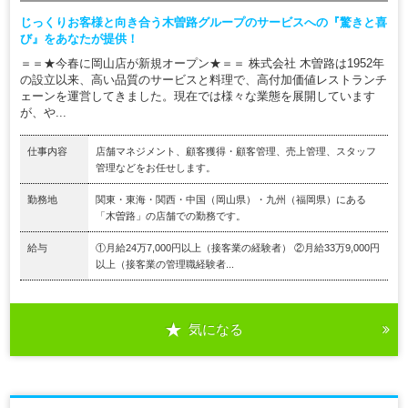
じっくりお客様と向き合う木曽路グループのサービスへの『驚きと喜
び』をあなたが提供！
＝＝★今春に岡山店が新規オープン★＝＝ 株式会社 木曽路は1952年
の設立以来、高い品質のサービスと料理で、高付加価値レストランチ
ェーンを運営してきました。現在では様々な業態を展開しています
が、や...
仕事内容
店舗マネジメント、顧客獲得・顧客管理、売上管理、スタッフ
管理などをお任せします。
勤務地
関東・東海・関西・中国（岡山県）・九州（福岡県）にある
「木曽路」の店舗での勤務です。
給与
①月給24万7,000円以上（接客業の経験者） ②月給33万9,000円
以上（接客業の管理職経験者...
気になる