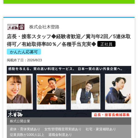
株式会社木曽路
店長・接客スタッフ◆経験者歓迎／賞与年2回／5連休取
得可／有給取得率80％／各種手当充実◆
正社員
かんたん応募可
掲載終了日：2026/8/23
株式公開企業
産休・育休実績あり
女性管理職登用実績あり
社宅・家賃補助あり
従業員数が1000人以上
退職金制度あり