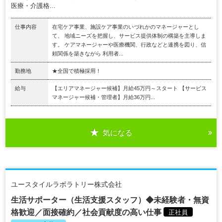
医療・介護格...
仕事内容
在宅ケア事業、施設ケア事業のいづれかのマネージャーとし
て、 地域ニーズを把握し、サービス提供体制の構築を主導しま
す。 ケアマネージャーや医療機関、行政などと連携を図り、信
頼関係を築きながら 利用者...
勤務地
★全国で積極採用！
給与
【エリアマネージャー候補】月給45万円～スタート 【サービス
マネージャー候補・管理者】月給36万円...
気になる
ユースタイルラボラトリー株式会社
生活サポーター（生活支援スタッフ）◆未経験者・無資
格歓迎／面接確約／社会貢献度の高い仕事
正社員