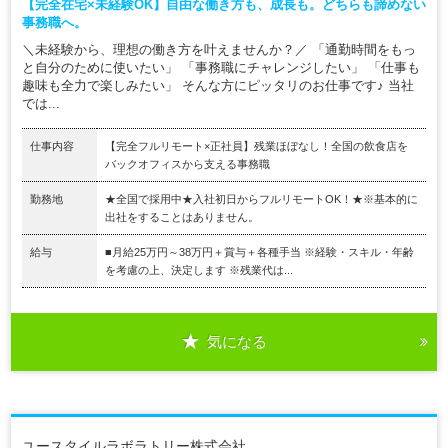
【完全在宅×未経験OK】自由な働き方も、成長も。どちらも諦めない
事務職へ。
＼未経験から、理想の働き方を叶えませんか？／ 「通勤時間をもっ
と自分のために使いたい」 「事務職にチャレンジしたい」 「仕事も
趣味も全力で楽しみたい」 そんな方にピッタリのお仕事です♪ 当社
では...
仕事内容
【完全フルリモート×正社員】残業ほぼなし！全国の飲食店を
バックオフィスから支える事務職
勤務地
★全国で採用中★入社初日からフルリモートOK！★※基本的に
出社をすることはありません。
給与
■月給25万円～38万円＋賞与＋各種手当 ※経験・スキル・年齢
を考慮の上、決定します ※残業代は...
気になる
ユースタイルラボラトリー株式会社