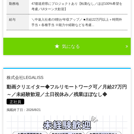
勤務地
47都道府県にプロジェクトあり【転勤なし／ほぼ100%希望を
考慮／UIターン大歓迎】
給与
＼中途入社者の9割が年収アップ／ ■月給22万円以上＋時間外
手当＋各種手当 ※能力や経験などを考慮...
気になる
株式会社LEGALISS
動画クリエイター◆フルリモートワーク可／月給27万円
～／未経験歓迎／土日祝休み／残業ほぼなし◆
正社員
掲載終了日：2026/8/21