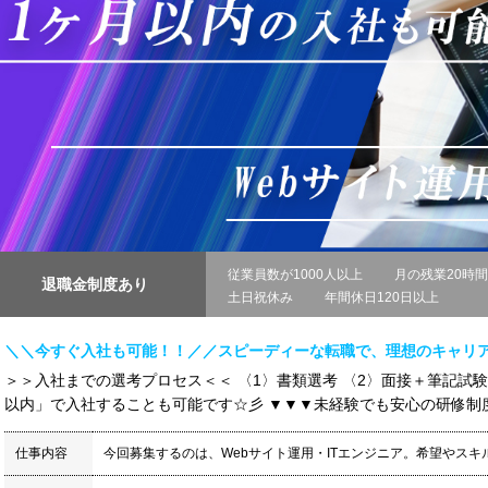
従業員数が1000人以上
月の残業20時
退職金制度あり
土日祝休み
年間休日120日以上
＼＼今すぐ入社も可能！！／／スピーディーな転職で、理想のキャリ
＞＞入社までの選考プロセス＜＜ 〈1〉書類選考 〈2〉面接＋筆記試験
以内」で入社することも可能です☆彡 ▼▼▼未経験でも安心の研修制度 ････
仕事内容
今回募集するのは、Webサイト運用・ITエンジニア。希望やス