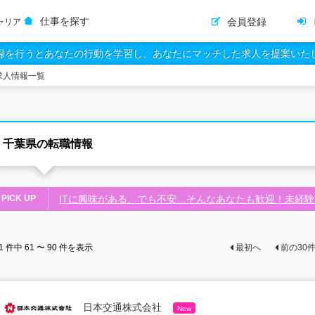
仕事を探す
会員登録
ャリア
録を行うとあなたの行動を学習し、あなたにマッチした求人を提案いた
求人情報一覧
千葉県の転職情報
PICK UP
ITに興味がある、でも不安…そんなあなたも歓迎！未経
1
件中
61 〜 90
件を表示
最初へ
前の
30
日本交通株式会社
New