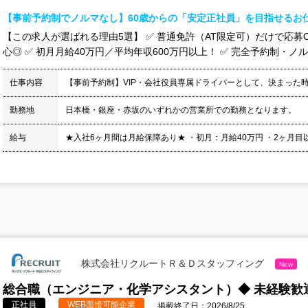
【事前予約制でノルマなし】60歳からの「安定正社員」を目指せるお
【この求人が選ばれる理由5選】 ✅ 普通免許（AT限定可）だけで応募O
心◎ ✅ 初月月給40万円／平均年収600万円以上！ ✅ 完全予約制・ノル
仕事内容
【事前予約制】VIP・会社役員専属ドライバーとして、決まった
勤務地
日本橋・銀座・赤坂のいずれかの営業所での勤務となります。
給与
★入社6ヶ月間は月給保障あり★ ・初月：月給40万円 ・2ヶ月目以降：
株式会社リクルートＲ＆Ｄスタッフィング
New
総合職（エンジニア・化学アシスタント）◆ 未経験歓迎
正社員
WEB面接可能企業
掲載終了日：2026/8/25