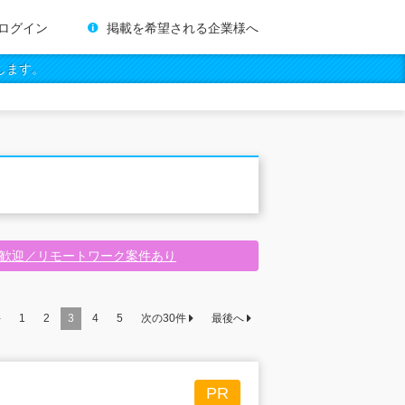
ログイン
掲載を希望される企業様へ
します。
験歓迎／リモートワーク案件あり
件
1
2
3
4
5
次の
30
件
最後へ
PR