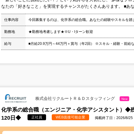
なたの「好きなこと」を実現するチャンスがたくさんあります。 ■あな
仕事内容
今回募集するのは、化学系の総合職。あなたの経験やスキルを踏
勤務地
★勤務地考慮します★※U・Iターン歓迎
給与
■月給20.9万円～44万円＋賞与（年2回） ※スキル・経験・前給
株式会社リクルートＲ＆Ｄスタッフィング
New
化学系の総合職（エンジニア・化学アシスタント）◆残
120日◆
正社員
WEB面接可能企業
掲載終了日：2026/8/25