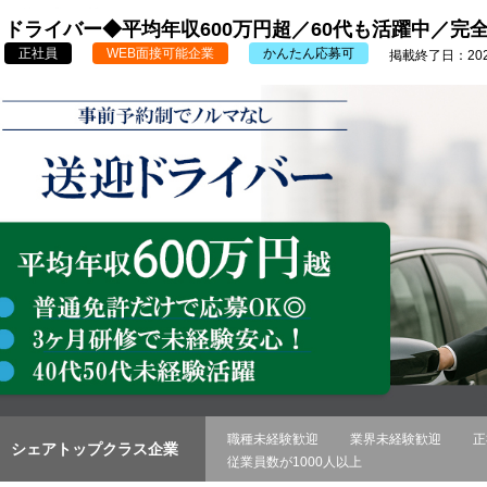
ドライバー◆平均年収600万円超／60代も活躍中／完
正社員
WEB面接可能企業
かんたん応募可
掲載終了日：2026
職種未経験歓迎
業界未経験歓迎
正
シェアトップクラス企業
従業員数が1000人以上