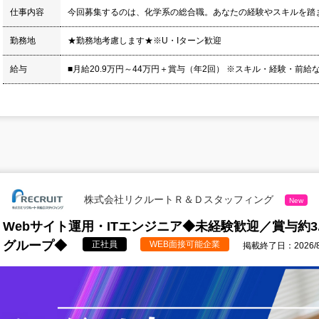
仕事内容
今回募集するのは、化学系の総合職。あなたの経験やスキルを踏
勤務地
★勤務地考慮します★※U・Iターン歓迎
給与
■月給20.9万円～44万円＋賞与（年2回） ※スキル・経験・前給
株式会社リクルートＲ＆Ｄスタッフィング
New
Webサイト運用・ITエンジニア◆未経験歓迎／賞与約
グループ◆
正社員
WEB面接可能企業
掲載終了日：2026/8