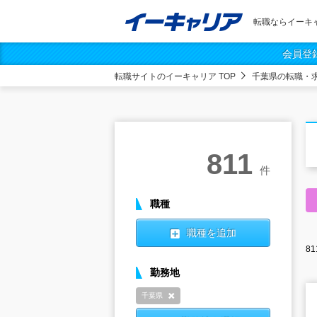
転職ならイーキ
会員登
転職サイトのイーキャリア TOP
千葉県の転職・
811
件
職種
職種を追加
81
勤務地
千葉県
削除