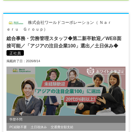
株式会社ワールドコーポレーション（ Ｎａｒ
ｅｒｕ Ｇｒｏｕｐ）
総合事務・労務管理スタッフ◆第二新卒歓迎／WEB面
接可能／「アジアの注目企業100」選出／土日休み◆
正社員
掲載終了日：2026/8/14
学歴不問
PC経験不要
土日祝休み
交通費全額支給