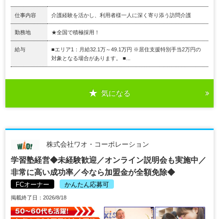
仕事内容
介護経験を活かし、利用者様一人に深く寄り添う訪問介護
勤務地
★全国で積極採用！
給与
■エリア1：月給32.1万～49.1万円 ※居住支援特別手当2万円の
対象となる場合があります。 ■...
気になる
株式会社ワオ・コーポレーション
学習塾経営◆未経験歓迎／オンライン説明会も実施中／
非常に高い成功率／今なら加盟金が全額免除◆
FCオーナー
かんたん応募可
掲載終了日：2026/8/18