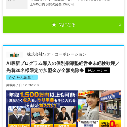
上/245万円 月間の経費/139万円...
気になる
株式会社ワオ・コーポレーション
AI最新プログラム導入の個別指導塾経営◆未経験歓迎／
先着30名様限定で加盟金が全額免除◆
FCオーナー
かんたん応募可
掲載終了日：2026/8/18