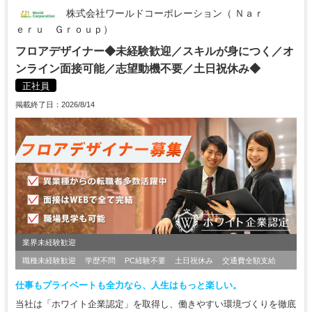
株式会社ワールドコーポレーション（ Ｎａｒ
ｅｒｕ Ｇｒｏｕｐ）
フロアデザイナー◆未経験歓迎／スキルが身につく／オ
ンライン面接可能／志望動機不要／土日祝休み◆
正社員
掲載終了日：2026/8/14
業界未経験歓迎
職種未経験歓迎
学歴不問
PC経験不要
土日祝休み
交通費全額支給
仕事もプライベートも全力なら、人生はもっと楽しい。
当社は「ホワイト企業認定」を取得し、働きやすい環境づくりを徹底