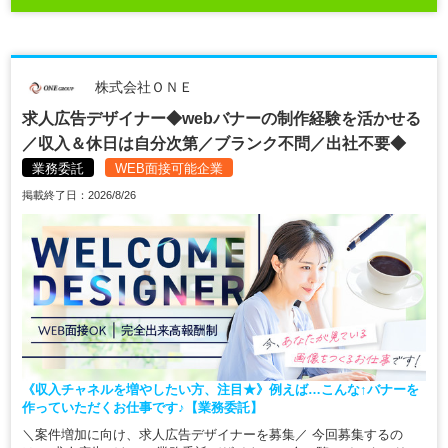
株式会社ＯＮＥ
求人広告デザイナー◆webバナーの制作経験を活かせる
／収入＆休日は自分次第／ブランク不問／出社不要◆
業務委託
WEB面接可能企業
掲載終了日：2026/8/26
《収入チャネルを増やしたい方、注目★》例えば…こんな↑バナーを
作っていただくお仕事です♪【業務委託】
＼案件増加に向け、求人広告デザイナーを募集／ 今回募集するの