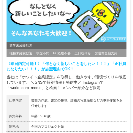
業界未経験歓迎
職種未経験歓迎
学歴不問
PC経験不要
土日祝休み
交通費全額支給
〈即日内定可能！〉「何となく新しいことをしたい！！！」「正社員
になりたい！！！」が志望理由でOK！
当社は「ホワイト企業認定」を取得し、働きやすい環境づくりを徹底
しています。 ＼SNSで特別情報も発信中／ Instagramで
「world_corp_recruit」と検索！ メンバー紹介など限定...
仕事内容
書類の作成、書類の整理、建物の写真撮影などの事務作業をお
任せします！
募集年齢
年齢: 〜 40歳
勤務地
全国のプロジェクト先