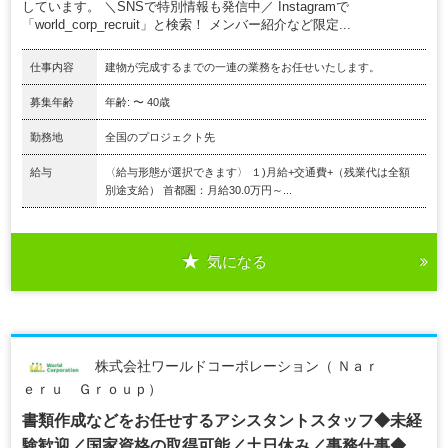
しています。 ＼SNSで特別情報も発信中／ Instagramで
「world_corp_recruit」と検索！ メンバー紹介など限定...
仕事内容
建物が完成するまでの一連の業務をお任せいたします。
募集年齢
年齢: 〜 40歳
勤務地
全国のプロジェクト先
給与
〈給与形態が選択できます〉 １)月給+交通費+（残業代は全額
別途支給） 首都圏：月給30.0万円～...
気になる
株式会社ワールドコーポレーション（ Ｎａｒ
ｅｒｕ Ｇｒｏｕｐ）
書類作成などをお任せするアシスタントスタッフ◆未経
験歓迎／国家資格の取得可能／土日休み／事務仕事◆