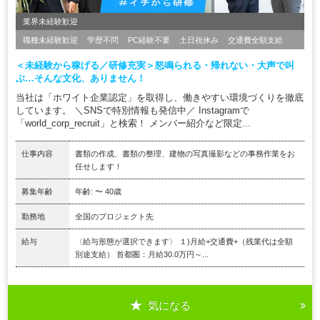
業界未経験歓迎
職種未経験歓迎
学歴不問
PC経験不要
土日祝休み
交通費全額支給
＜未経験から稼げる／研修充実＞怒鳴られる・帰れない・大声で叫
ぶ…そんな文化、ありません！
当社は「ホワイト企業認定」を取得し、働きやすい環境づくりを徹底
しています。 ＼SNSで特別情報も発信中／ Instagramで
「world_corp_recruit」と検索！ メンバー紹介など限定...
仕事内容
書類の作成、書類の整理、建物の写真撮影などの事務作業をお
任せします！
募集年齢
年齢: 〜 40歳
勤務地
全国のプロジェクト先
給与
〈給与形態が選択できます〉 １)月給+交通費+（残業代は全額
別途支給） 首都圏：月給30.0万円～...
気になる