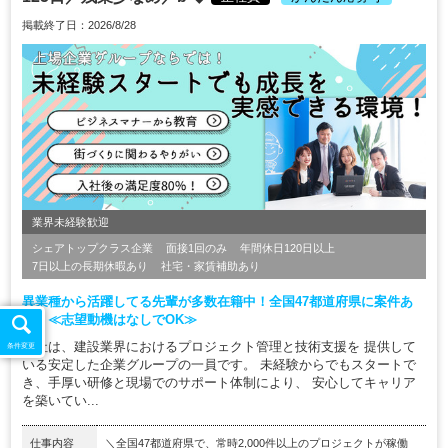
掲載終了日：2026/8/28
業界未経験歓迎
シェアトップクラス企業
面接1回のみ
年間休日120日以上
7日以上の長期休暇あり
社宅・家賃補助あり
異業種から活躍してる先輩が多数在籍中！全国47都道府県に案件あ
り！≪志望動機はなしでOK≫
当社は、建設業界におけるプロジェクト管理と技術支援を 提供して
条件変更
いる安定した企業グループの一員です。 未経験からでもスタートで
き、手厚い研修と現場でのサポート体制により、 安心してキャリア
を築いてい...
仕事内容
＼全国47都道府県で、常時2,000件以上のプロジェクトが稼働