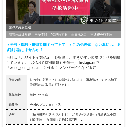
業界未経験歓迎
職種未経験歓迎
学歴不問
PC経験不要
土日祝休み
交通費全額支給
＜学歴・職歴・離職期間すべて不問！＞この先後悔しない為にも、ま
ずはお話しませんか？
当社は「ホワイト企業認定」を取得し、働きやすい環境づくりを徹底
しています。 ＼SNSで特別情報も発信中／ Instagramで
「world_corp_recruit」と検索！ メンバー紹介など限定...
仕事内容
世の中に必要とされる経験を積めます！国家資格でもある施工
管理資格の取得も可能です！
募集年齢
年齢: 〜 40歳
勤務地
全国のプロジェクト先
給与
〈給与形態が選択できます〉 １)月給+交通費+（残業代は全額
別途支給） 首都圏：月給30.0万円～...