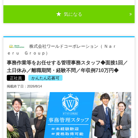
気になる
株式会社ワールドコーポレーション（ Ｎａｒ
ｅｒｕ Ｇｒｏｕｐ）
事務作業等をお任せする管理事務スタッフ◆面接1回／
土日休み／離職期間・経験不問／年収例710万円◆
正社員
かんたん応募可
掲載終了日：2026/8/14