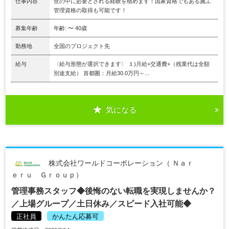
仕事内容
世の中に必要とされる経験を積めます！国家資格でもある施工
管理資格の取得も可能です！
募集年齢
年齢: 〜 40歳
勤務地
全国のプロジェクト先
給与
〈給与形態が選択できます〉 １)月給+交通費+（残業代は全額
別途支給） 首都圏：月給30.0万円～...
気になる
株式会社ワールドコーポレーション（ Ｎａｒ
ｅｒｕ Ｇｒｏｕｐ）
管理事務スタッフ◆後悔のない転職を実現しませんか？
／上場グループ／土日休み／スピード入社可能◆
正社員
かんたん応募可