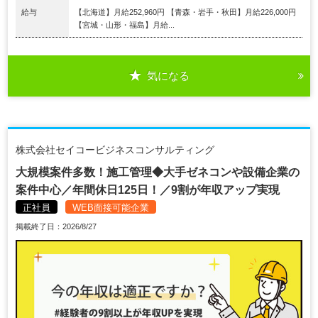
給与
【北海道】月給252,960円 【青森・岩手・秋田】月給226,000円
【宮城・山形・福島】月給...
気になる
株式会社セイコービジネスコンサルティング
大規模案件多数！施工管理◆大手ゼネコンや設備企業の
案件中心／年間休日125日！／9割が年収アップ実現
正社員
WEB面接可能企業
掲載終了日：2026/8/27