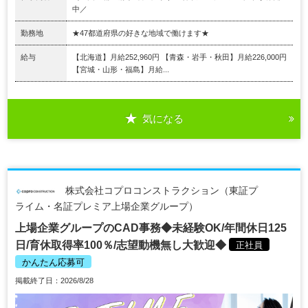
中／
勤務地
★47都道府県の好きな地域で働けます★
給与
【北海道】月給252,960円 【青森・岩手・秋田】月給226,000円
【宮城・山形・福島】月給...
気になる
株式会社コプロコンストラクション（東証プ
ライム・名証プレミア上場企業グループ）
上場企業グループのCAD事務◆未経験OK/年間休日125
日/育休取得率100％/志望動機無し大歓迎◆
正社員
かんたん応募可
掲載終了日：2026/8/28