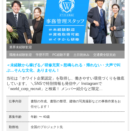
業界未経験歓迎
職種未経験歓迎
学歴不問
PC経験不要
土日祝休み
交通費全額支給
＜未経験から稼げる／研修充実＞怒鳴られる・帰れない・大声で叫
ぶ…そんな文化、ありません！
当社は「ホワイト企業認定」を取得し、働きやすい環境づくりを徹底
しています。 ＼SNSで特別情報も発信中／ Instagramで
「world_corp_recruit」と検索！ メンバー紹介など限定...
仕事内容
書類の作成、書類の整理、建物の写真撮影などの事務作業をお
任せします！
募集年齢
年齢: 〜 40歳
勤務地
全国のプロジェクト先