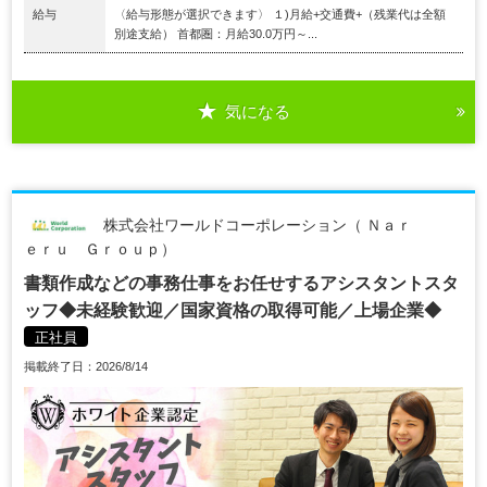
給与
〈給与形態が選択できます〉 １)月給+交通費+（残業代は全額
別途支給） 首都圏：月給30.0万円～...
気になる
株式会社ワールドコーポレーション（ Ｎａｒ
ｅｒｕ Ｇｒｏｕｐ）
書類作成などの事務仕事をお任せするアシスタントスタ
ッフ◆未経験歓迎／国家資格の取得可能／上場企業◆
正社員
掲載終了日：2026/8/14