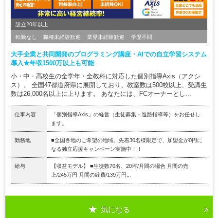
設立20年以上
転勤なし
職種未経験歓迎
業界未経験歓迎
学歴不問
大手企業と共同開発のプログラミング講座・AIでの自立学習システム
導入★年収1500万以上も可能
小・中・高校生の全学年・全教科に対応した個別指導Axis（アクシ
ス）。 全国47都道府県に展開しており、教室数は500校以上、受講生
数は26,000名以上に上ります。 あなたには、FCオーナーとし...
仕事内容
「個別指導Axis」の経営（生徒募集・進路指導等）をお任せし
ます。
勤務地
■全国各地のご希望の地域。先着30名様限定で、加盟金が0円に
なる独立応援キャンペーン実施中！！
給与
【収益モデル】 ■生徒数70名、20坪/月間の場合 月間の売
上/245万円 月間の経費/139万円...
気になる