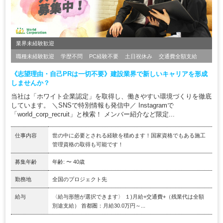
業界未経験歓迎
職種未経験歓迎
学歴不問
PC経験不要
土日祝休み
交通費全額支給
《志望理由・自己PRは一切不要》建設業界で新しいキャリアを形成
しませんか？
当社は「ホワイト企業認定」を取得し、働きやすい環境づくりを徹底
しています。 ＼SNSで特別情報も発信中／ Instagramで
「world_corp_recruit」と検索！ メンバー紹介など限定...
仕事内容
世の中に必要とされる経験を積めます！国家資格でもある施工
管理資格の取得も可能です！
募集年齢
年齢: 〜 40歳
勤務地
全国のプロジェクト先
給与
〈給与形態が選択できます〉 １)月給+交通費+（残業代は全額
別途支給） 首都圏：月給30.0万円～...