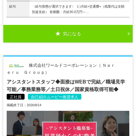
給与
〈給与形態が選択できます〉 １)月給+交通費+（残業代は全額
別途支給） 首都圏：月給30.0万円～...
気になる
株式会社ワールドコーポレーション（ Ｎａｒ
ｅｒｕ Ｇｒｏｕｐ）
アシスタントスタッフ◆面接はWEBで完結／職場見学
可能／事務業務等／土日祝休／国家資格取得可能◆
正社員
自己紹介ムービー推奨求人
掲載終了日：2026/8/14