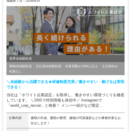
掲載終了日：2026/8/14
業界未経験歓迎
職種未経験歓迎
正社員未経験歓迎
従業員数が1000人以上
土日祝休み
転勤なし
＼未経験から活躍できる★研修制度充実／働きやすい・稼げるは実現
できる！
当社は「ホワイト企業認定」を取得し、働きやすい環境づくりを徹底
しています。 ＼SNSで特別情報も発信中／ Instagramで
「world_corp_recruit」と検索！ メンバー紹介など限定...
仕事内容
書類の作成、書類の整理、建物の写真撮影などの事務作業をお
任せします！