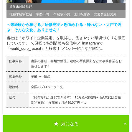
業界未経験歓迎
職種未経験歓迎
学歴不問
PC経験不要
土日祝休み
交通費全額支給
＜未経験から稼げる／研修充実＞怒鳴られる・帰れない・大声で叫
ぶ…そんな文化、ありません！
当社は「ホワイト企業認定」を取得し、働きやすい環境づくりを徹底
しています。 ＼SNSで特別情報も発信中／ Instagramで
「world_corp_recruit」と検索！ メンバー紹介など限定...
仕事内容
書類の作成、書類の整理、建物の写真撮影などの事務作業をお
任せします！
募集年齢
年齢: 〜 40歳
勤務地
全国のプロジェクト先
給与
〈給与形態が選択できます〉 １)月給+交通費+（残業代は全額
別途支給） 首都圏：月給30.0万円～...
気になる