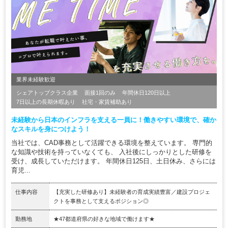
業界未経験歓迎
シェアトップクラス企業
面接1回のみ
年間休日120日以上
7日以上の長期休暇あり
社宅・家賃補助あり
未経験から日本のインフラを支える一員に！働きやすい環境で、確か
なスキルを身につけよう！
当社では、CAD事務として活躍できる環境を整えています。 専門的
な知識や技術を持っていなくても、 入社後にしっかりとした研修を
受け、成長していただけます。 年間休日125日、土日休み、さらには
育児...
仕事内容
【充実した研修あり】未経験者の育成実績豊富／建設プロジェ
クトを事務として支えるポジション◎
勤務地
★47都道府県の好きな地域で働けます★