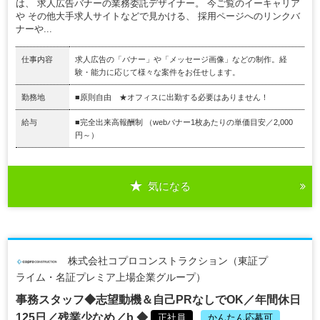
は、 求人広告バナーの業務委託デザイナー。 今ご覧のイーキャリア
や その他大手求人サイトなどで見かける、 採用ページへのリンクバ
ナーや...
仕事内容
求人広告の「バナー」や「メッセージ画像」などの制作。経
験・能力に応じて様々な案件をお任せします。
勤務地
■原則自由 ★オフィスに出勤する必要はありません！
給与
■完全出来高報酬制 （webバナー1枚あたりの単価目安／2,000
円～）
気になる
株式会社コプロコンストラクション（東証プ
ライム・名証プレミア上場企業グループ）
事務スタッフ◆志望動機＆自己PRなしでOK／年間休日
125日／残業少なめ／b ◆
正社員
かんたん応募可