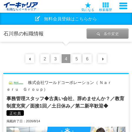
転職ならイーキャリア
気になる
検索履歴
無料会員登録はこちらから
石川県の転職情報
条件変更
前の
2
30
3
件
4
5
6
次の
30
株式会社ワールドコーポレーション（ Ｎａｒ
ｅｒｕ Ｇｒｏｕｐ）
事務管理スタッフ◆古臭い会社、辞めませんか？／教育
制度充実／面接1回／土日休み／第二新卒歓迎◆
正社員
掲載終了日：2026/8/14