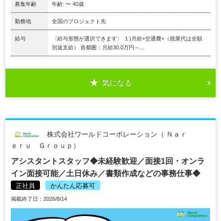
募集年齢
年齢: 〜 40歳
勤務地
全国のプロジェクト先
給与
〈給与形態が選択できます〉 １)月給+交通費+（残業代は全額
別途支給） 首都圏：月給30.0万円～...
気になる
株式会社ワールドコーポレーション（ Ｎａｒ
ｅｒｕ Ｇｒｏｕｐ）
アシスタントスタッフ◆未経験歓迎／面接1回・オンラ
イン面接可能／土日休み／書類作成などの事務仕事◆
正社員
かんたん応募可
掲載終了日：2026/8/14