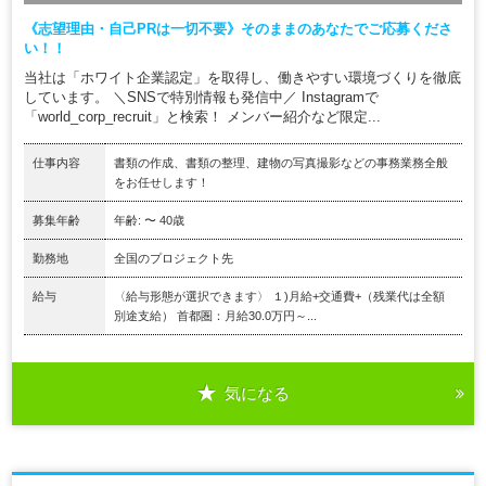
《志望理由・自己PRは一切不要》そのままのあなたでご応募くださ
い！！
当社は「ホワイト企業認定」を取得し、働きやすい環境づくりを徹底
しています。 ＼SNSで特別情報も発信中／ Instagramで
「world_corp_recruit」と検索！ メンバー紹介など限定...
仕事内容
書類の作成、書類の整理、建物の写真撮影などの事務業務全般
をお任せします！
募集年齢
年齢: 〜 40歳
勤務地
全国のプロジェクト先
給与
〈給与形態が選択できます〉 １)月給+交通費+（残業代は全額
別途支給） 首都圏：月給30.0万円～...
気になる