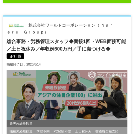
株式会社ワールドコーポレーション（ Ｎａｒ
ｅｒｕ Ｇｒｏｕｐ）
総合事務・労務管理スタッフ◆面接1回・WEB面接可能
／土日祝休み／年収例600万円／手に職つける◆
正社員
掲載終了日：2026/8/14
業界未経験歓迎
職種未経験歓迎
学歴不問
PC経験不要
土日祝休み
交通費全額支給