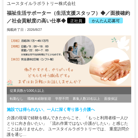
ユースタイルラボラトリー株式会社
福祉生活サポーター（生活支援スタッフ）◆／面接確約
／社会貢献度の高い仕事◆
正社員
かんたん応募可
掲載終了日：2026/8/27
従業員数が1000人以上
転勤なし
職種未経験歓迎
学歴不問
募集人数10名以上
面接保証
施設では得られない、一人に深く寄り添う介護へ
介護の現場で経験を積んできたからこそ、 「もっと利用者様一人ひ
とりに向き合いたい」 「流れ作業ではない介護がしたい」と感じた
ことはありませんか。 ユースタイルラボラトリーでは、 重度訪問介
護を通じ...