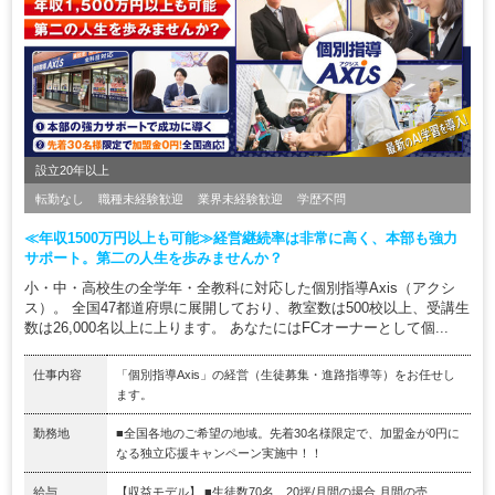
設立20年以上
転勤なし
職種未経験歓迎
業界未経験歓迎
学歴不問
≪年収1500万円以上も可能≫経営継続率は非常に高く、本部も強力
サポート。第二の人生を歩みませんか？
小・中・高校生の全学年・全教科に対応した個別指導Axis（アクシ
ス）。 全国47都道府県に展開しており、教室数は500校以上、受講生
数は26,000名以上に上ります。 あなたにはFCオーナーとして個...
仕事内容
「個別指導Axis」の経営（生徒募集・進路指導等）をお任せし
ます。
勤務地
■全国各地のご希望の地域。先着30名様限定で、加盟金が0円に
なる独立応援キャンペーン実施中！！
給与
【収益モデル】 ■生徒数70名、20坪/月間の場合 月間の売