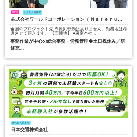
NEW
かんたん応募可
株式会社ワールドコーポレーション（ Ｎａｒｅｒｕ Ｇｒｏｕｐ）
全国のプロジェクト先 ※原則転勤はありません。勤務地は考
慮させて頂きます。 【面接地】 ●東京本社...
事務作業が中心の総合事務・労務管理◆土日祝休み／研
修充…
かんたん応募可
日本交通株式会社