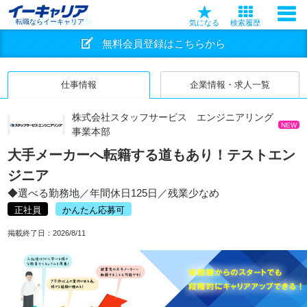
転職ならイーキャリア
気になる
検索履歴
無料会員登録はこちらから
仕事情報
企業情報・求人一覧
株式会社スタッフサービス エンジニアリング
NEW
事業本部
大手メーカーへ転籍する道もあり！テストエン
ジニア
◆選べる勤務地／年間休日125日／残業少なめ
正社員
かんたん応募可
掲載終了日：
2026/8/11