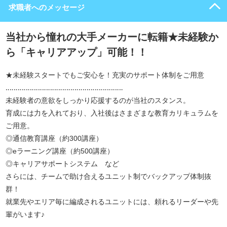
求職者へのメッセージ
当社から憧れの大手メーカーに転籍★未経験か
ら「キャリアアップ」可能！！
★未経験スタートでもご安心を！充実のサポート体制をご用意
‥‥‥‥‥‥‥‥‥‥‥‥‥‥‥‥‥‥‥‥‥‥‥‥‥‥‥‥‥
未経験者の意欲をしっかり応援するのが当社のスタンス。
育成には力を入れており、入社後はさまざまな教育カリキュラムを
ご用意。
◎通信教育講座（約300講座）
◎eラーニング講座（約500講座）
◎キャリアサポートシステム など
さらには、チームで助け合えるユニット制でバックアップ体制抜
群！
就業先やエリア毎に編成されるユニットには、頼れるリーダーや先
輩がいます♪