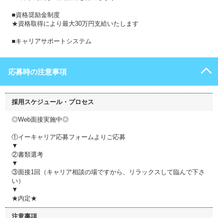
■資格奨励金制度
★資格取得により最大30万円支給いたします
■キャリアサポートシステム
応募時の注意事項
採用スケジュール・プロセス
◎Web面接実施中◎
①イーキャリア応募フォームよりご応募
▼
②書類選考
▼
③面接1回（キャリア相談の場ですから、リラックスして臨んで下さ
い）
▼
★内定★
注意事項