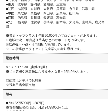
■東海：岐阜県、静岡県、愛知県、三重県
■関西：滋賀県、京都府、大阪府、兵庫県、奈良県、和歌山県
■中国：鳥取県、島根県、岡山県、広島県、山口県
■四国：徳島県、香川県、愛媛県、高知県
■九州：福岡県、佐賀県、長崎県、熊本県、大分県、宮崎県、鹿児島
県
※業界トップクラス！年間80,000件のプロジェクトがあります。
※地域/住宅・単身赴任手当などのサポートも万全です。
※転任費用や寮・社宅制度も完備しています。
※この仕事はクライアント先企業での常駐勤務です。
勤務時間
8：30〜17：30（実働8時間）
※担当業務や就業先により変更となる可能性があります。
◎残業は月平均で10時間
※残業手当全額支給
給与
■月給22万5000円～50万円
※首都圏勤務の場合、月給24万5000円以上