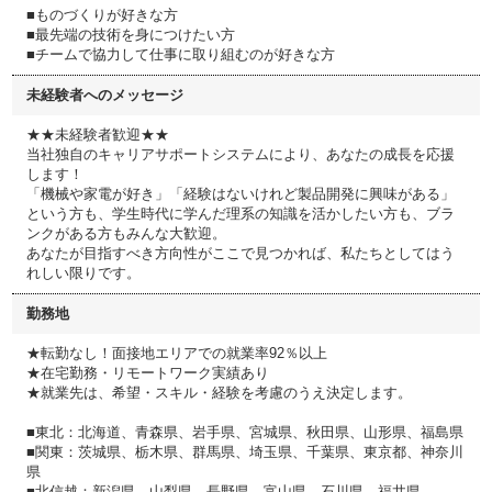
■ものづくりが好きな方
■最先端の技術を身につけたい方
■チームで協力して仕事に取り組むのが好きな方
未経験者へのメッセージ
★★未経験者歓迎★★
当社独自のキャリアサポートシステムにより、あなたの成長を応援
します！
「機械や家電が好き」「経験はないけれど製品開発に興味がある」
という方も、学生時代に学んだ理系の知識を活かしたい方も、ブラ
ンクがある方もみんな大歓迎。
あなたが目指すべき方向性がここで見つかれば、私たちとしてはう
れしい限りです。
勤務地
★転勤なし！面接地エリアでの就業率92％以上
★在宅勤務・リモートワーク実績あり
★就業先は、希望・スキル・経験を考慮のうえ決定します。
■東北：北海道、青森県、岩手県、宮城県、秋田県、山形県、福島県
■関東：茨城県、栃木県、群馬県、埼玉県、千葉県、東京都、神奈川
県
■北信越：新潟県、山梨県、長野県、富山県、石川県、福井県