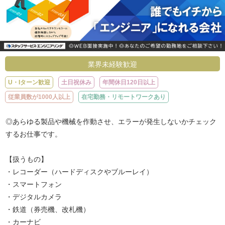
業界未経験歓迎
U・Iターン歓迎
土日祝休み
年間休日120日以上
従業員数が1000人以上
在宅勤務・リモートワークあり
◎あらゆる製品や機械を作動させ、エラーが発生しないかチェック
するお仕事です。
【扱うもの】
・レコーダー（ハードディスクやブルーレイ）
・スマートフォン
・デジタルカメラ
・鉄道（券売機、改札機）
・カーナビ