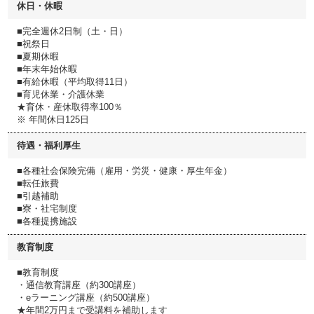
休日・休暇
■完全週休2日制（土・日）
■祝祭日
■夏期休暇
■年末年始休暇
■有給休暇（平均取得11日）
■育児休業・介護休業
★育休・産休取得率100％
※ 年間休日125日
待遇・福利厚生
■各種社会保険完備（雇用・労災・健康・厚生年金）
■転任旅費
■引越補助
■寮・社宅制度
■各種提携施設
教育制度
■教育制度
・通信教育講座（約300講座）
・eラーニング講座（約500講座）
★年間2万円まで受講料を補助します