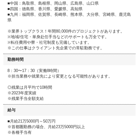
■中国：鳥取県、島根県、岡山県、広島県、山口県
■四国：徳島県、香川県、愛媛県、高知県
■九州：福岡県、佐賀県、長崎県、熊本県、大分県、宮崎県、鹿児島
県
※業界トップクラス！年間80,000件のプロジェクトがあります。
※地域/住宅・単身赴任手当などのサポートも万全です。
※転任費用や寮・社宅制度も完備しています。
※この仕事はクライアント先企業での常駐勤務です。
勤務時間
8：30〜17：30（実働8時間）
※担当業務や就業先により変更となる可能性があります。
◎残業は月平均で10時間
※2023年度実績
※残業手当全額支給
給与
■月給21万5000円～50万円
※首都圏勤務の場合、月給23万5000円以上
※各種手当有