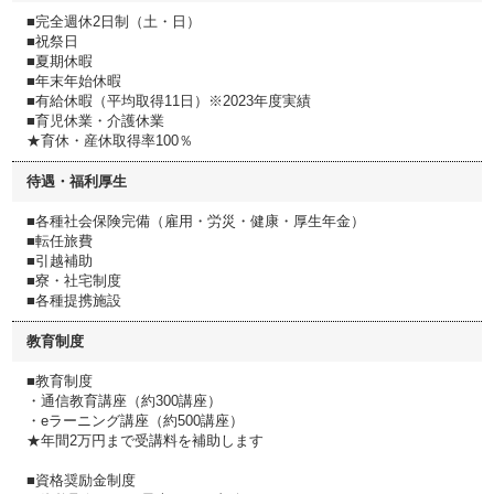
■完全週休2日制（土・日）
■祝祭日
■夏期休暇
■年末年始休暇
■有給休暇（平均取得11日）※2023年度実績
■育児休業・介護休業
★育休・産休取得率100％
待遇・福利厚生
■各種社会保険完備（雇用・労災・健康・厚生年金）
■転任旅費
■引越補助
■寮・社宅制度
■各種提携施設
教育制度
■教育制度
・通信教育講座（約300講座）
・eラーニング講座（約500講座）
★年間2万円まで受講料を補助します
■資格奨励金制度