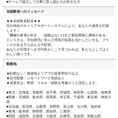
■チームで協力して仕事に取り組むのが好きな方
未経験者へのメッセージ
★★未経験者歓迎★★
当社独自のキャリアサポートシステムにより、あなたの成長を応援
します！
「機械や家電が好き」「経験はないけれど製品開発に興味がある」
という方も、学生時代に学んだ理系の知識を活かしたい方も、ブラ
ンクがある方もみんな大歓迎。
あなたが目指すべき方向性がここで見つかれば、私たちとしてはう
れしい限りです。
勤務地
★転勤なし！面接地エリアでの就業率92％以上
★在宅勤務・リモートワーク実績あり
★就業先は、希望・スキル・経験を考慮のうえ決定します。
■東北：北海道、青森県、岩手県、宮城県、秋田県、山形県、福島県
■関東：茨城県、栃木県、群馬県、埼玉県、千葉県、東京都、神奈川
県
■北信越：新潟県、山梨県、長野県、富山県、石川県、福井県
■東海：岐阜県、静岡県、愛知県、三重県
■関西：滋賀県、京都府、大阪府、兵庫県、奈良県、和歌山県