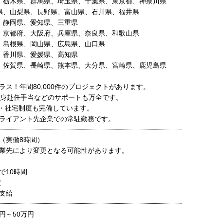
、栃木県、群馬県、埼玉県、千葉県、東京都、神奈川県
県、山梨県、長野県、富山県、石川県、福井県
、静岡県、愛知県、三重県
、京都府、大阪府、兵庫県、奈良県、和歌山県
、島根県、岡山県、広島県、山口県
、香川県、愛媛県、高知県
、佐賀県、長崎県、熊本県、大分県、宮崎県、鹿児島県
ラス！年間80,000件のプロジェクトがあります。
単身赴任手当などのサポートも万全です。
・社宅制度も完備しています。
ライアント先企業での常駐勤務です。
30（実働8時間）
業先により変更となる可能性があります。
で10時間
績
支給
0円～50万円