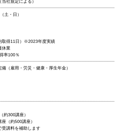
（当社規定による）
制（土・日）
取得11日）※2023年度実績
護休業
得率100％
完備（雇用・労災・健康・厚生年金）
（約300講座）
講座（約500講座）
で受講料を補助します