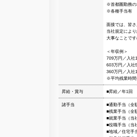
※首都圏勤務の場
※各種手当有
面接では、皆さ
当社規定により
大事なことです
＜年収例＞
709万円／入社
603万円／入社
360万円／入社
※平均残業時間
昇給・賞与
■昇給／年1回
諸手当
■通勤手当（全
■残業手当（全
■就業手当（当
■役職手当（当
■地域／住宅手