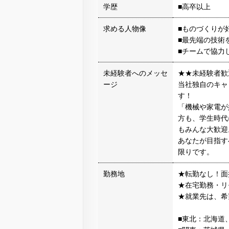
学歴
■高卒以上
求める人物像
■ものづくりが
■最先端の技術
■チームで協力
未経験者へのメッセ
★★未経験者歓
ージ
当社独自のキャ
す！
「機械や家電が
方も、学生時代
もみんな大歓迎
あなたが目指す
限りです。
勤務地
★転勤なし！面
★在宅勤務・リ
★就業先は、希
■東北：北海道