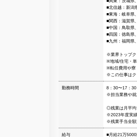
■関東：茨城県
■北信越：新潟
■東海：岐阜県
■関西：滋賀県
■中国：鳥取県
■四国：徳島県
■九州：福岡県
※業界トップク
※地域/住宅・
※転任費用や寮
※この仕事はク
勤務時間
8：30〜17：
※担当業務や就
◎残業は月平均
※2023年度実
※残業手当全額
給与
■月給21万500