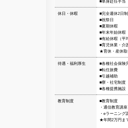
■単身赴任手当
休日・休暇
■完全週休2日
■祝祭日
■夏期休暇
■年末年始休暇
■有給休暇（平均
■育児休業・介
★育休・産休取
待遇・福利厚生
■各種社会保険
■転任旅費
■引越補助
■寮・社宅制度
■各種提携施設
教育制度
■教育制度
・通信教育講座
・eラーニング
★年間2万円ま