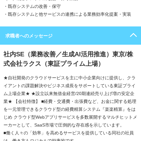
・既存システムの改善・保守
・既存システムと他サービスの連携による業務効率化提案・実装
求職者へのメッセージ
社内SE（業務改善／生成AI活用推進）東京/株
式会社ラクス（東証プライム上場）
★自社開発のクラウドサービスを主に中小企業向けに提供し、クラ
イアントの課題解決やビジネス成長をサポートしている東証プライ
ム上場企業★ ★設立以来無借金経営/20期連続売り上げ増の安定企
業★ 【会社特徴】 ■経費・交通費・出張費など、お金に関する処理
を一元管理できるクラウド型の経費精算システム『楽楽精算』をは
じめ クラウド型Webアプリサービスを多数展開するマルチヒットメ
ーカーとして、SaaS市場で圧倒的な存在感を示しています。
■働く人々の「効率」を高めるサービスを提供している同社の社員
は、働き方もロジカルで効率的です。