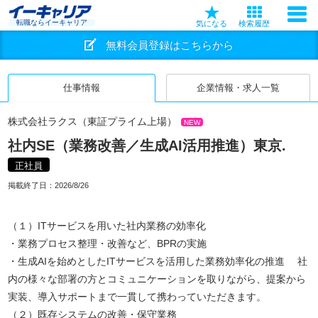
転職ならイーキャリア
気になる
検索履歴
無料会員登録はこちらから
仕事情報
企業情報・求人一覧
株式会社ラクス（東証プライム上場）
NEW
社内SE（業務改善／生成AI活用推進）東京.
正社員
掲載終了日：
2026/8/26
（１）ITサービスを用いた社内業務の効率化
・業務プロセス整理・改善など、BPRの実施
・生成AIを始めとしたITサービスを活用した業務効率化の推進 社
内の様々な部署の方とコミュニケーションを取りながら、提案から
実装、導入サポートまで一貫して携わっていただきます。
（２）既存システムの改善・保守業務