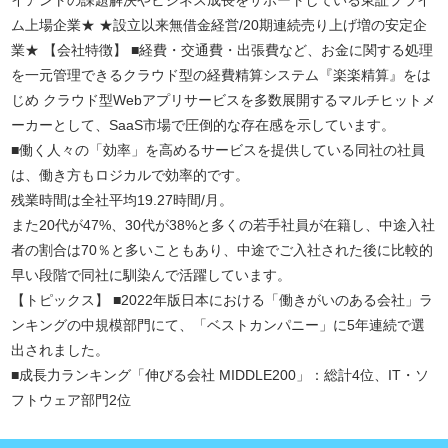
イアントの課題解決やビジネス成長をサポートしている東証プライ
ム上場企業★ ★設立以来無借金経営/20期連続売り上げ増の安定企
業★ 【会社特徴】 ■経費・交通費・出張費など、お金に関する処理
を一元管理できるクラウド型の経費精算システム『楽楽精算』をは
じめ クラウド型Webアプリサービスを多数展開するマルチヒットメ
ーカーとして、SaaS市場で圧倒的な存在感を示しています。
■働く人々の「効率」を高めるサービスを提供している同社の社員
は、働き方もロジカルで効率的です。
残業時間は全社平均19.27時間/月。
また20代が47%、30代が38%と多くの若手社員が在籍し、中途入社
者の割合は70％と多いこともあり、中途でご入社された後に比較的
早い段階で同社に馴染んで活躍しています。
【トピックス】 ■2022年版日本における「働きがいのある会社」ラ
ンキングの中規模部門にて、「ベストカンパニー」に5年連続で選
出されました。
■成長力ランキング「伸びる会社 MIDDLE200」：総計4位、IT・ソ
フトウェア部門2位