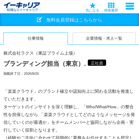
転職ならイーキャリア
気になる
検索履歴
無料会員登録はこちらから
仕事情報
企業情報・求人一覧
株式会社ラクス（東証プライム上場）
ブランディング担当（東京）.
正社員
掲載終了日：
2026/8/26
「楽楽クラウド」のブランド確立や認知向上に関わる活動を推進し
ていただきます。
ターゲットのインサイトを深く理解し、「Who/What/How」の整合
性を担保しながら 「楽楽クラウドとしてどのようなメッセージを発
信していくのが最適か」をチームメンバーと協同しながら企画・実
行していく役割となります。
（経験やご志向に合わせて段階的に業務をお任せすることも想定し