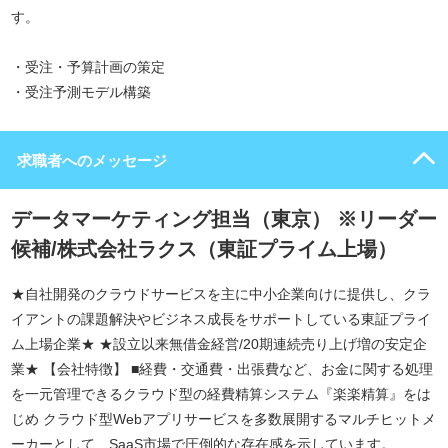
す。
・受注・予算計画の策定
・受注予測モデル構築
求職者へのメッセージ
データマーケティング担当（東京） ※リーダー
候補/株式会社ラクス（東証プライム上場）
★自社開発のクラウドサービスを主に中小企業向けに提供し、クラ
イアントの課題解決やビジネス成長をサポートしている東証プライ
ム上場企業★ ★設立以来無借金経営/20期連続売り上げ増の安定企
業★ 【会社特徴】 ■経費・交通費・出張費など、お金に関する処理
を一元管理できるクラウド型の経費精算システム『楽楽精算』をは
じめ クラウド型Webアプリサービスを多数展開するマルチヒットメ
ーカーとして、SaaS市場で圧倒的な存在感を示しています。