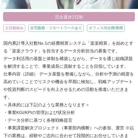
完全週休2日制
土日祝休み
在宅勤務・リモートワークあり
オフィス内分煙/禁煙
国内累計導入社数No.1の経費精算システム「楽楽精算」を始めとす
る「楽楽クラウド」を担当するデータ分析担当の募集です。
データ利活用の基盤と体制を構築しながら、データを通じ組織課題
を解消することで、事業成長に貢献することを目指しています。
仕事内容（詳細） データ基盤を整備しながら、分析や予測の精度を
高めていくことでリスクや機会を早期に検知し、戦略アップデート
や投資判断のスピードを向上させるための活動を推進いただきま
す。
＜具体的には下記のような業務となります＞
・事業KGI/KPIの管理および状況分析
・データ分析に基づく各種戦略提言
・事業課題解決プロジェクト（事業部内横断）への参加、運営 ※以
下の業務は、経験やご志向に合わせて段階的にお任せしていきま