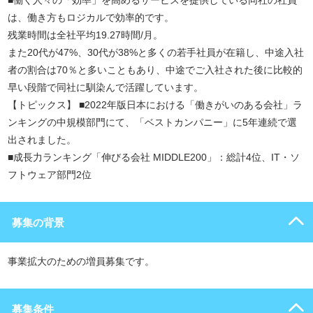
■働く人々の「効率」を高めるサービスを提供している同社の社員
は、働き方もロジカルで効率的です。
残業時間は全社平均19.27時間/月。
また20代が47%、30代が38%と多くの若手社員が在籍し、中途入社
者の割合は70％と多いこともあり、中途でご入社された後に比較的
早い段階で同社に馴染んで活躍しています。
【トピックス】 ■2022年版日本における「働きがいのある会社」ラ
ンキングの中規模部門にて、「ベストカンパニー」に5年連続で選
出されました。
■成長力ランキング「伸びる会社 MIDDLE200」：総計4位、IT・ソ
フトウェア部門2位
募集の背景
事業拡大のための増員募集です。
募集条件