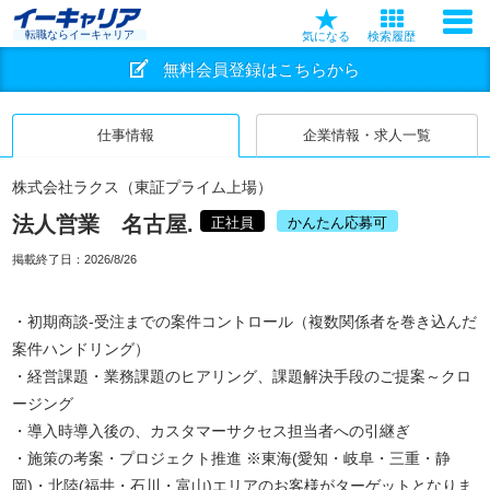
転職ならイーキャリア
気になる
検索履歴
無料会員登録はこちらから
仕事情報
企業情報・求人一覧
株式会社ラクス（東証プライム上場）
法人営業 名古屋.
正社員
かんたん応募可
掲載終了日：
2026/8/26
・初期商談-受注までの案件コントロール（複数関係者を巻き込んだ
案件ハンドリング）
・経営課題・業務課題のヒアリング、課題解決手段のご提案～クロ
ージング
・導入時導入後の、カスタマーサクセス担当者への引継ぎ
・施策の考案・プロジェクト推進 ※東海(愛知・岐阜・三重・静
岡)・北陸(福井・石川・富山)エリアのお客様がターゲットとなりま