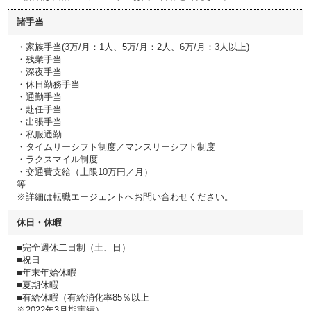
諸手当
・家族手当(3万/月：1人、5万/月：2人、6万/月：3人以上)
・残業手当
・深夜手当
・休日勤務手当
・通勤手当
・赴任手当
・出張手当
・私服通勤
・タイムリーシフト制度／マンスリーシフト制度
・ラクスマイル制度
・交通費支給（上限10万円／月）
等
※詳細は転職エージェントへお問い合わせください。
休日・休暇
■完全週休二日制（土、日）
■祝日
■年末年始休暇
■夏期休暇
■有給休暇（有給消化率85％以上
※2022年3月期実績）