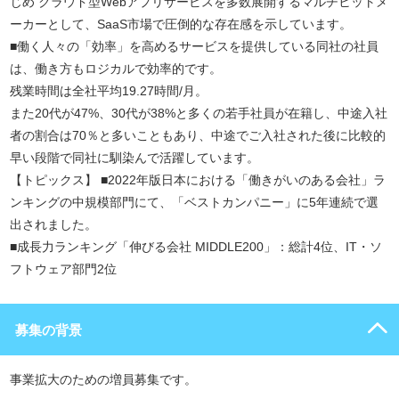
じめ クラウド型Webアプリサービスを多数展開するマルチヒットメ
ーカーとして、SaaS市場で圧倒的な存在感を示しています。
■働く人々の「効率」を高めるサービスを提供している同社の社員
は、働き方もロジカルで効率的です。
残業時間は全社平均19.27時間/月。
また20代が47%、30代が38%と多くの若手社員が在籍し、中途入社
者の割合は70％と多いこともあり、中途でご入社された後に比較的
早い段階で同社に馴染んで活躍しています。
【トピックス】 ■2022年版日本における「働きがいのある会社」ラ
ンキングの中規模部門にて、「ベストカンパニー」に5年連続で選
出されました。
■成長力ランキング「伸びる会社 MIDDLE200」：総計4位、IT・ソ
フトウェア部門2位
募集の背景
事業拡大のための増員募集です。