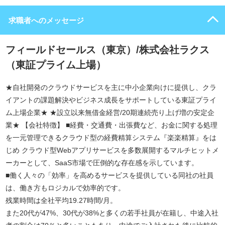
求職者へのメッセージ
フィールドセールス（東京）/株式会社ラクス
（東証プライム上場）
★自社開発のクラウドサービスを主に中小企業向けに提供し、クラ
イアントの課題解決やビジネス成長をサポートしている東証プライ
ム上場企業★ ★設立以来無借金経営/20期連続売り上げ増の安定企
業★ 【会社特徴】 ■経費・交通費・出張費など、お金に関する処理
を一元管理できるクラウド型の経費精算システム『楽楽精算』をは
じめ クラウド型Webアプリサービスを多数展開するマルチヒットメ
ーカーとして、SaaS市場で圧倒的な存在感を示しています。
■働く人々の「効率」を高めるサービスを提供している同社の社員
は、働き方もロジカルで効率的です。
残業時間は全社平均19.27時間/月。
また20代が47%、30代が38%と多くの若手社員が在籍し、中途入社