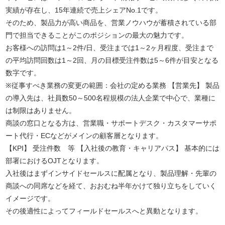
実績が存在し、15年連続で売上シェアNo.1です。
そのため、製品力が高い商品を、営業ノウハウが蓄積されている部
門で担当できることがこのポジションの最大の魅力です。
お客様への訪問は1～2件/日、受注までは1～2ヶ月程度、受注まで
の平均訪問回数は1～2回、月の目標受注件数は5～6件が目安となる
数字です。
※従事すべき業務の変更の範囲：会社の定める業務 【営業先】 製品
の導入先は、社員数50～500名程規模の法人企業で中心で、業種に
は制限はありません。
商談の窓口となる方は、営業職・サポートデスク・カスタマーサポ
ート代行・ECなどがメインの顧客層となります。
【KPI】 受注件数 等 【入社後の教育・キャリアパス】 基本的には
部署におけるOJTとなります。
入社後はまずインサイドセールスに配属となり、製品理解・先輩の
商談への同席などを経て、おおむね半年かけて独り立ちをしていく
イメージです。
その後適性によってフィールドセールスへと異動となります。