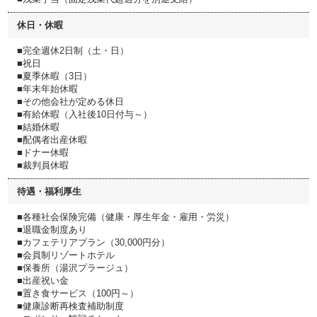
休日・休暇
■完全週休2日制（土・日）
■祝日
■夏季休暇（3日）
■年末年始休暇
■その他会社が定める休日
■有給休暇（入社後10日付与～）
■結婚休暇
■配偶者出産休暇
■ドナー休暇
■裁判員休暇
待遇・福利厚生
■各種社会保険完備（健康・厚生年金・雇用・労災）
■退職金制度あり
■カフェテリアプラン（30,000円分）
■会員制リゾートホテル
■保養所（湯沢プラージュ）
■出産祝い金
■置き食サービス（100円～）
■健康診断再検査補助制度