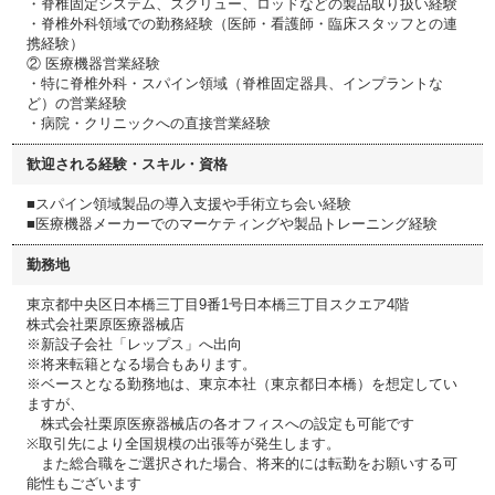
・脊椎固定システム、スクリュー、ロッドなどの製品取り扱い経験
・脊椎外科領域での勤務経験（医師・看護師・臨床スタッフとの連
携経験）
② 医療機器営業経験
・特に脊椎外科・スパイン領域（脊椎固定器具、インプラントな
ど）の営業経験
・病院・クリニックへの直接営業経験
歓迎される経験・スキル・資格
■スパイン領域製品の導入支援や手術立ち会い経験
■医療機器メーカーでのマーケティングや製品トレーニング経験
勤務地
東京都中央区日本橋三丁目9番1号日本橋三丁目スクエア4階
株式会社栗原医療器械店
※新設子会社「レップス」へ出向
※将来転籍となる場合もあります。
※ベースとなる勤務地は、東京本社（東京都日本橋）を想定してい
ますが、
株式会社栗原医療器械店の各オフィスへの設定も可能です
※取引先により全国規模の出張等が発生します。
また総合職をご選択された場合、将来的には転勤をお願いする可
能性もございます