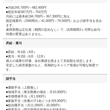
■月給245,700円～482,400円
■想定年収587万円～754万円
月給には基本給194,700円～367,300円に加え、
固定残業代（25時間分／41,000円～79,500円）および諸手当を含み
ます。
雇用形態は正社員（期間の定めなし）で、試用期間3ヶ月間も給与・
待遇の変更はありません。
昇給・賞与
■昇給：年1回（9月）
■賞与：年2回（6月・12月）
個人の成果や評価、会社業績を踏まえて支給額を決定します。
安定した経営基盤のもと、長期的なキャリア形成が可能な制度で
す。
諸手当
■通勤手当（上限無し）
■地域手当（東京勤務の場合：月10,000円）
■非喫煙者手当（月1,000円）
■家族手当（扶養の子1名につき月8,000円）
■総合職手当（月11,000円～20,000円）
■残業手当（固定残業代超過分を別途支給）