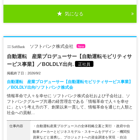
気になる
ソフトバンク株式会社
New
自動運転 産業プロデューサー【自動運転モビリティサ
ービス事業】／BOLDLY出向.
正社員
掲載終了日：2026/9/2
自動運転 産業プロデューサー【自動運転モビリティサービス事業】
／BOLDLY出向/ソフトバンク株式会
情報革命で人々を幸せに ソフトバンク株式会社および子会社は、ソ
フトバンクグループ共通の経営理念である「情報革命で人々を幸せ
に」という考え方の下、創業以来一貫して、情報革命を通じた人類と
社会への貢献...
仕事内容
・自動運転産業プロデュースの全体戦略立案と実行 ・政府や自
動車メーカーとビジネスモデル・スキームをデザイン ・機関投
資家などと連携し、プロジェクトへの資金調達を実現 ・自治