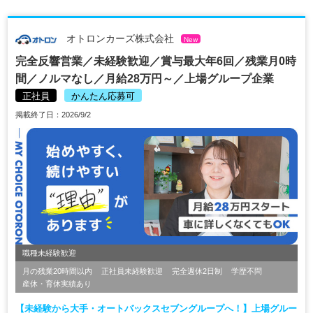
オトロンカーズ株式会社
New
完全反響営業／未経験歓迎／賞与最大年6回／残業月0時
間／ノルマなし／月給28万円～／上場グループ企業
正社員
かんたん応募可
掲載終了日：2026/9/2
職種未経験歓迎
月の残業20時間以内
正社員未経験歓迎
完全週休2日制
学歴不問
産休・育休実績あり
【未経験から大手・オートバックスセブングループへ！】上場グルー