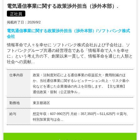
電気通信事業に関する政策渉外担当（渉外本部）.
正社員
掲載終了日：2026/9/2
電気通信事業に関する政策渉外担当（渉外本部）/ソフトバンク株式
会社
情報革命で人々を幸せに ソフトバンク株式会社および子会社は、ソ
フトバンクグループ共通の経営理念である「情報革命で人々を幸せ
に」という考え方の下、創業以来一貫して、情報革命を通じた人類と
社会への貢献...
仕事内容
政策・法制度対応による通信事業の収益拡大・費用削減のほ
か、当社通信事業に関するレピュテーション向上・リスク最小
化などを通じた企業価値の向上を目指します。 【主な業務】
通信政策・規制（公正競争ル...
勤務地
東京都港区
給与
想定年収：607-990万円 月給：357,350円～511,625円 ※賞与、
特別加算賞与は会...