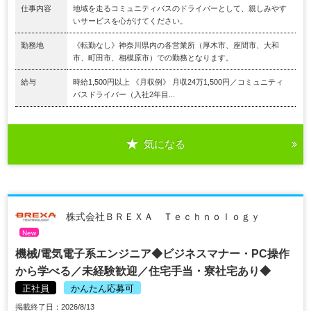
仕事内容
地域を走るコミュニティバスのドライバーとして、親しみやす
いサービスを心がけてください。
勤務地
《転勤なし》神奈川県内の各営業所（厚木市、座間市、大和
市、町田市、相模原市）での勤務となります。
給与
時給1,500円以上 《月収例》 月収24万1,500円／コミュニティ
バスドライバー（入社2年目...
気になる
株式会社ＢＲＥＸＡ Ｔｅｃｈｎｏｌｏｇｙ
New
機械/電気電子系エンジニア◆ビジネスマナー・PC操作
から学べる／未経験歓迎／住宅手当・寮社宅あり◆
正社員
かんたん応募可
掲載終了日：2026/8/13