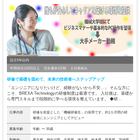
設立5年以内
年間休日120日以上
完全週休2日制
土日祝休み
研修で基礎を固めて、未来の技術者へステップアップ
「エンジニアになりたいけど、経験がないから不安…」 そんな方に
こそ、BREXA Technologyの研修制度は最適です。 入社後は、基礎か
ら専門スキルまで段階的に学べる環境を整えています。 ◆研...
仕事内容
研修を前提とした「機械研修生」の採用です。約1カ月間の研
修後にエンジニアとしてデビュー
募集年齢
年齢: 〜 35歳
勤務地
東京都、神奈川県、千葉県、埼玉県、栃木県、群馬県、茨城県