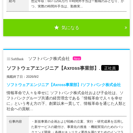
給与
想定年収：607-1256万円 ※時間外手当は一般職のみとなり、か
つ、実際の時間外手当は、勤務実...
気になる
ソフトバンク株式会社
New
ソフトウェアエンジニア【Axross事業部】.
正社員
掲載終了日：2026/9/2
ソフトウェアエンジニア【Axross事業部】/ソフトバンク株式会社
情報革命で人々を幸せに ソフトバンク株式会社および子会社は、ソ
フトバンクグループ共通の経営理念である「情報革命で人々を幸せ
に」という考え方の下、創業以来一貫して、情報革命を通じた人類と
社会への貢献...
仕事内容
・新規事業の企画および戦略の立案、実行 ・研究成果を活用し
た新サービスの建付け、事業化の推進 ・機能実現のためのバッ
クエンド開発 ・各種セキュリティ要件を満たすためのインフラ