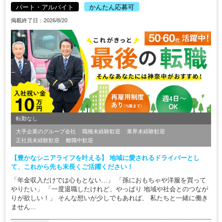
パート・アルバイト
かんたん応募可
掲載終了日：2026/8/20
転勤なし
大手企業のグループ会社
職種未経験歓迎
業界未経験歓迎
正社員未経験歓迎
離職中歓迎
【豊かなシニアライフを叶える】 地域に愛されるドライバーとし
て、これから先も末長くご活躍ください！
「年金収入だけでは心もとない…」 「孫におもちゃや洋服を買って
やりたい」 「一度退職したけれど、やっぱり 地域や社会とのつなが
りが欲しい！」 そんな想いが少しでもあれば、 私たちと一緒に働き
ません...