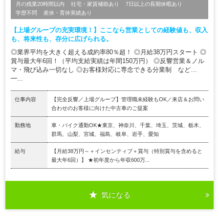
月の残業20時間以内
社宅・家賃補助あり
7日以上の長期休暇あり
学歴不問
産休・育休実績あり
【上場グループの充実環境！】ここなら営業としての経験値も、収入
も、将来性も、存分に広げられる。
◎業界平均を大きく超える成約率80％超！ ◎月給38万円スタート ◎
賞与最大年6回！（平均支給実績は年間150万円） ◎反響営業＆ノル
マ・飛び込み一切なし ◎お客様対応に専念できる分業制 など…
━...
仕事内容
【完全反響／上場グループ】管理職未経験もOK／来店＆お問い
合わせのお客様に向けた中古車のご提案
勤務地
車・バイク通勤OK★東京、神奈川、千葉、埼玉、茨城、栃木、
群馬、山梨、宮城、福島、岐阜、岩手、愛知
給与
【月給38万円～＋インセンティブ＋賞与（特別賞与を含めると
最大年6回）】 ★初年度から年収600万...
気になる