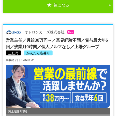
気になる
オトロンカーズ株式会社
New
営業主任／月給38万円～／業界経験不問／賞与最大年6
回／残業月0時間／個人ノルマなし／上場グループ
正社員
かんたん応募可
掲載終了日：2026/9/2
完全週休2日制