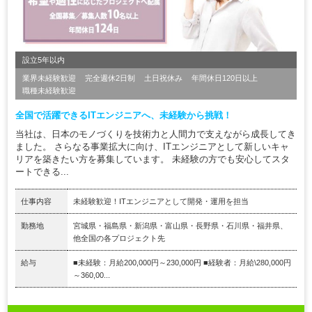
設立5年以内
業界未経験歓迎
完全週休2日制
土日祝休み
年間休日120日以上
職種未経験歓迎
全国で活躍できるITエンジニアへ、未経験から挑戦！
当社は、日本のモノづくりを技術力と人間力で支えながら成長してき
ました。 さらなる事業拡大に向け、ITエンジニアとして新しいキャ
リアを築きたい方を募集しています。 未経験の方でも安心してスタ
ートできる...
仕事内容
未経験歓迎！ITエンジニアとして開発・運用を担当
勤務地
宮城県・福島県・新潟県・富山県・長野県・石川県・福井県、
他全国の各プロジェクト先
給与
■未経験：月給200,000円～230,000円 ■経験者：月給\280,000円
～360,00...