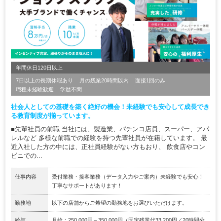
年間休日120日以上
7日以上の長期休暇あり
月の残業20時間以内
面接1回のみ
職種未経験歓迎
学歴不問
社会人としての基礎を築く絶好の機会！未経験でも安心して成長でき
る教育制度が揃っています。
■先輩社員の前職 当社には、製造業、パチンコ店員、スーパー、アパ
レルなど 多様な前職での経験を持つ先輩社員が在籍しています。 最
近入社した方の中には、正社員経験がない方もおり、 飲食店やコン
ビニでの...
仕事内容
受付業務・接客業務（データ入力やご案内）未経験でも安心！
丁寧なサポートがあります！
勤務地
以下の店舗からご希望の勤務地をお選びいただけます。
給与
月給：250,000円～350,000円（固定残業代33,200円／20時間分