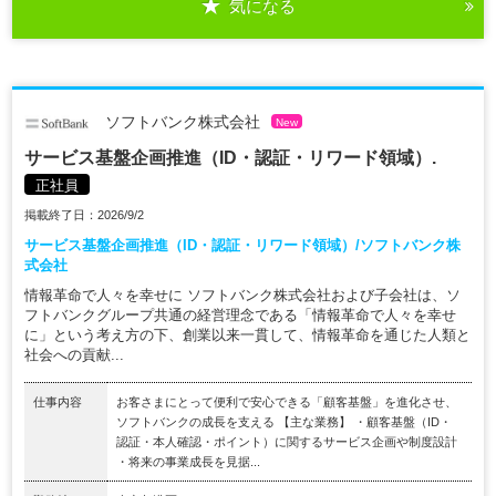
気になる
ソフトバンク株式会社
New
サービス基盤企画推進（ID・認証・リワード領域）.
正社員
掲載終了日：2026/9/2
サービス基盤企画推進（ID・認証・リワード領域）/ソフトバンク株
式会社
情報革命で人々を幸せに ソフトバンク株式会社および子会社は、ソ
フトバンクグループ共通の経営理念である「情報革命で人々を幸せ
に」という考え方の下、創業以来一貫して、情報革命を通じた人類と
社会への貢献...
仕事内容
お客さまにとって便利で安心できる「顧客基盤」を進化させ、
ソフトバンクの成長を支える 【主な業務】 ・顧客基盤（ID・
認証・本人確認・ポイント）に関するサービス企画や制度設計
・将来の事業成長を見据...