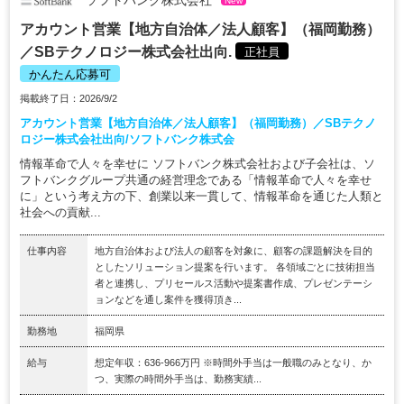
New
アカウント営業【地方自治体／法人顧客】（福岡勤務）
／SBテクノロジー株式会社出向.
正社員
かんたん応募可
掲載終了日：2026/9/2
アカウント営業【地方自治体／法人顧客】（福岡勤務）／SBテクノ
ロジー株式会社出向/ソフトバンク株式会
情報革命で人々を幸せに ソフトバンク株式会社および子会社は、ソ
フトバンクグループ共通の経営理念である「情報革命で人々を幸せ
に」という考え方の下、創業以来一貫して、情報革命を通じた人類と
社会への貢献...
仕事内容
地方自治体および法人の顧客を対象に、顧客の課題解決を目的
としたソリューション提案を行います。 各領域ごとに技術担当
者と連携し、プリセールス活動や提案書作成、プレゼンテーシ
ョンなどを通し案件を獲得頂き...
勤務地
福岡県
給与
想定年収：636-966万円 ※時間外手当は一般職のみとなり、か
つ、実際の時間外手当は、勤務実績...