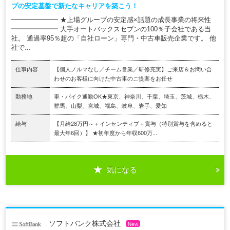
プの安定基盤で新たなキャリアを築こう！
━━━━━━━ ★上場グループの安定感×話題の成長事業の将来性
━━━━━━━ 大手オートバックスセブンの100％子会社である当
社。 通過率95％超の「自社ローン」専門・中古車販売企業です。 他
社で...
仕事内容
【個人ノルマなし／チーム営業／研修充実】ご来店＆お問い合
わせのお客様に向けた中古車のご提案をお任せ
勤務地
車・バイク通勤OK★東京、神奈川、千葉、埼玉、茨城、栃木、
群馬、山梨、宮城、福島、岐阜、岩手、愛知
給与
【月給28万円～＋インセンティブ＋賞与（特別賞与を含めると
最大年6回）】 ★初年度から年収600万...
気になる
ソフトバンク株式会社
New