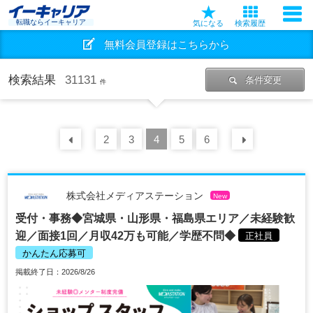
転職ならイーキャリア
気になる
検索履歴
無料会員登録はこちらから
検索結果
31131
条件変更
件
前の
2
30
3
件
4
5
6
次の
30
株式会社メディアステーション
New
受付・事務◆宮城県・山形県・福島県エリア／未経験歓
迎／面接1回／月収42万も可能／学歴不問◆
正社員
かんたん応募可
掲載終了日：2026/8/26