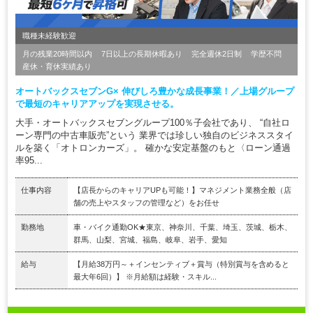
職種未経験歓迎
月の残業20時間以内
7日以上の長期休暇あり
完全週休2日制
学歴不問
産休・育休実績あり
オートバックスセブンG× 伸びしろ豊かな成長事業！／上場グループ
で最短のキャリアアップを実現させる。
大手・オートバックスセブングループ100％子会社であり、 “自社ロ
ーン専門の中古車販売”という 業界では珍しい独自のビジネススタイ
ルを築く「オトロンカーズ」。 確かな安定基盤のもと〈ローン通過
率95...
仕事内容
【店長からのキャリアUPも可能！】マネジメント業務全般（店
舗の売上やスタッフの管理など）をお任せ
勤務地
車・バイク通勤OK★東京、神奈川、千葉、埼玉、茨城、栃木、
群馬、山梨、宮城、福島、岐阜、岩手、愛知
給与
【月給38万円～＋インセンティブ＋賞与（特別賞与を含めると
最大年6回）】 ※月給額は経験・スキル...