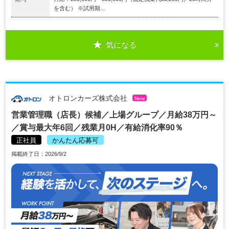
を含む） ※試用期...
気になる
オトロンカーズ株式会社
New
営業管理職（店長）候補／上場グループ／月給38万円～
／賞与最大年6回／残業月0H／有給消化率90％
正社員
かんたん応募可
掲載終了日：2026/9/2