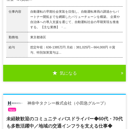
仕事内容
自動運転の早期社会実装を目指し、自動運転車両の調達からパ
ートナー開拓までを網羅したバリューチェーンを構築。 企業や
自治体への導入支援を通じて、自動運転社会の早期実現を推進
する。 【主な業務】 ・...
勤務地
東京都港区
給与
想定年収：636-1385万円 月給：381,025円～664,000円 ※賞
与、特別加算賞与は...
気になる
神奈中タクシー株式会社（小田急グループ）
New
未経験歓迎のコミュニティバスドライバー◆60代・70代
も多数活躍中／地域の交通インフラを支える仕事◆