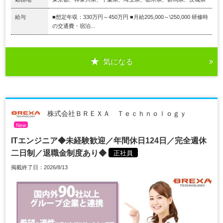
給与
■想定年収：330万円～450万円 ■月給205,000～\250,000 研修時
の交通費・宿泊...
気になる
株式会社ＢＲＥＸＡ Ｔｅｃｈｎｏｌｏｇｙ
New
ITエンジニア◆未経験歓迎／年間休日124日／完全週休
二日制／退職金制度あり◆
正社員
掲載終了日：2026/8/13