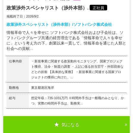
政策渉外スペシャリスト（渉外本部）.
正社員
掲載終了日：2026/9/2
政策渉外スペシャリスト（渉外本部）/ソフトバンク株式会社
情報革命で人々を幸せに ソフトバンク株式会社および子会社は、ソ
フトバンクグループ共通の経営理念である「情報革命で人々を幸せ
に」という考え方の下、創業以来一貫して、情報革命を通じた人類と
社会への貢献...
仕事内容
・新規事業に関連する政策動向モニタリング、国家プロジェク
ト獲得、法令・制度の調査 ・上記に係る担当官庁・外部団体な
どとの折衝 【具体的な業務】 ・新規事業に関連する国家プロ
ジェクトの獲得に向けた、...
勤務地
東京都港区海岸
給与
想定年収：735-1031万円 ※時間外手当は一般職のみとなり、か
つ、実際の時間外手当は、勤務実...
気になる