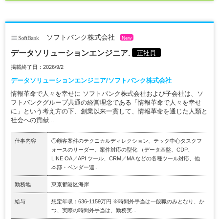
ソフトバンク株式会社
New
データソリューションエンジニア.
正社員
掲載終了日：2026/9/2
データソリューションエンジニア/ソフトバンク株式会社
情報革命で人々を幸せに ソフトバンク株式会社および子会社は、ソ
フトバンクグループ共通の経営理念である「情報革命で人々を幸せ
に」という考え方の下、創業以来一貫して、情報革命を通じた人類と
社会への貢献...
仕事内容
①顧客案件のテクニカルディレクション、テック中心タスクフ
ォースのリーダー、案件対応の型化 （データ基盤、CDP、
LINE OA／API ツール、CRM／MA などの各種ツール対応、他
本部・ベンダー連...
勤務地
東京都港区海岸
給与
想定年収：636-1159万円 ※時間外手当は一般職のみとなり、か
つ、実際の時間外手当は、勤務実...