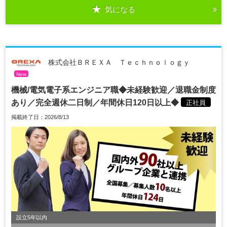
気になる
株式会社ＢＲＥＸＡ Ｔｅｃｈｎｏｌｏｇｙ
New
機械/電気電子系エンジニア職◆未経験歓迎／退職金制度
あり／完全週休二日制／年間休日120日以上◆
正社員
掲載終了日：2026/8/13
設立5年以内