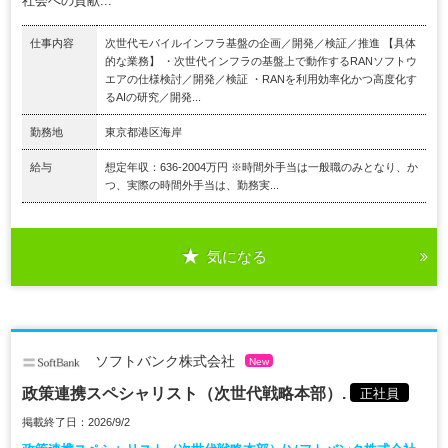
社会への貢献...
仕事内容
次世代モバイルインフラ基盤の企画／開発／検証／推進 【具体
的な業務】 ・次世代インフラの基盤上で動作するRANソフトウ
エアの仕様検討／開発／検証 ・RANを利用効率化かつ高度化す
るAIの研究／開発...
勤務地
東京都港区海岸
給与
想定年収：636-2004万円 ※時間外手当は一般職のみとなり、か
つ、実際の時間外手当は、勤務実...
気になる
ソフトバンク株式会社
New
政策連携スペシャリスト（次世代戦略本部）.
正社員
掲載終了日：2026/9/2