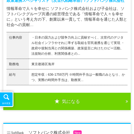
政策連携スペシャリスト（次世代戦略本部）/ソフトバンク株式会社
情報革命で人々を幸せに ソフトバンク株式会社および子会社は、ソ
フトバンクグループ共通の経営理念である「情報革命で人々を幸せ
に」という考え方の下、創業以来一貫して、情報革命を通じた人類と
社会への貢献...
仕事内容
・日本の国力および競争力向上に貢献すべく、次世代のデジタ
ル社会インフラやそれに準ずる取組を官民連携を通じて実現 ・
政府や規制当局との関係構築、政策提言に向けたロビー活動、
法規制の分析、利害関係者との...
勤務地
東京都港区海岸
給与
想定年収：636-1759万円 ※時間外手当は一般職のみとなり、か
つ、実際の時間外手当は、勤務実...
気になる
条件変更
ソフトバンク株式会社
New