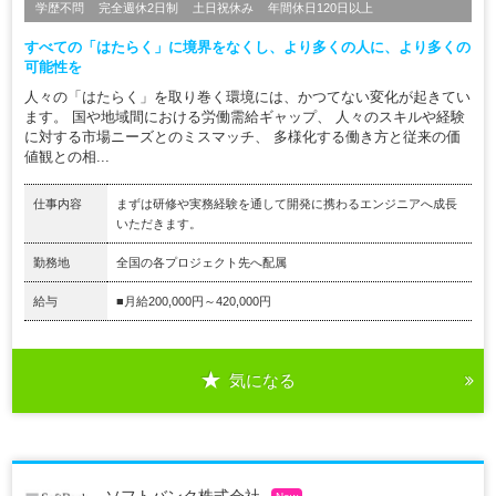
学歴不問
完全週休2日制
土日祝休み
年間休日120日以上
すべての「はたらく」に境界をなくし、より多くの人に、より多くの
可能性を
人々の「はたらく」を取り巻く環境には、かつてない変化が起きてい
ます。 国や地域間における労働需給ギャップ、 人々のスキルや経験
に対する市場ニーズとのミスマッチ、 多様化する働き方と従来の価
値観との相...
仕事内容
まずは研修や実務経験を通して開発に携わるエンジニアへ成長
いただきます。
勤務地
全国の各プロジェクト先へ配属
給与
■月給200,000円～420,000円
気になる
ソフトバンク株式会社