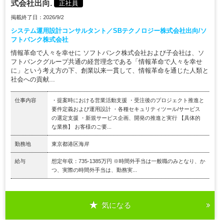
式会社出向.
正社員
掲載終了日：2026/9/2
システム運用設計コンサルタント／SBテクノロジー株式会社出向/ソ
フトバンク株式会社
情報革命で人々を幸せに ソフトバンク株式会社および子会社は、ソ
フトバンクグループ共通の経営理念である「情報革命で人々を幸せ
に」という考え方の下、創業以来一貫して、情報革命を通じた人類と
社会への貢献...
仕事内容
・提案時における営業活動支援 ・受注後のプロジェクト推進と
要件定義および運用設計 ・各種セキュリティツール/サービス
の選定支援 ・新規サービス企画、開発の推進と実行 【具体的
な業務】 お客様のご要...
勤務地
東京都港区海岸
給与
想定年収：735-1385万円 ※時間外手当は一般職のみとなり、か
つ、実際の時間外手当は、勤務実...
気になる