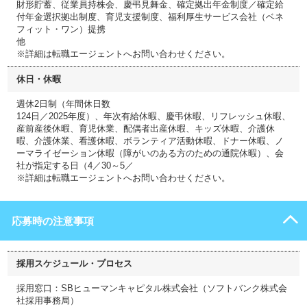
財形貯蓄、従業員持株会、慶弔見舞金、確定拠出年金制度／確定給
付年金選択拠出制度、育児支援制度、福利厚生サービス会社（ベネ
フィット・ワン）提携
他
※詳細は転職エージェントへお問い合わせください。
休日・休暇
週休2日制（年間休日数
124日／2025年度）、年次有給休暇、慶弔休暇、リフレッシュ休暇、
産前産後休暇、育児休業、配偶者出産休暇、キッズ休暇、介護休
暇、介護休業、看護休暇、ボランティア活動休暇、ドナー休暇、ノ
ーマライゼーション休暇（障がいのある方のための通院休暇）、会
社が指定する日（4／30～5／
※詳細は転職エージェントへお問い合わせください。
応募時の注意事項
採用スケジュール・プロセス
採用窓口：SBヒューマンキャピタル株式会社（ソフトバンク株式会
社採用事務局）