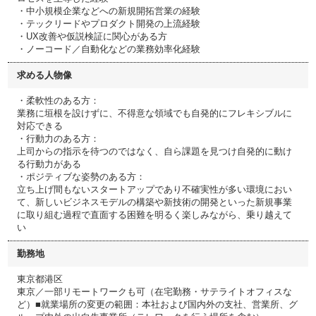
・中小規模企業などへの新規開拓営業の経験
・テックリードやプロダクト開発の上流経験
・UX改善や仮説検証に関心がある方
・ノーコード／自動化などの業務効率化経験
求める人物像
・柔軟性のある方：
業務に垣根を設けずに、不得意な領域でも自発的にフレキシブルに
対応できる
・行動力のある方：
上司からの指示を待つのではなく、自ら課題を見つけ自発的に動け
る行動力がある
・ポジティブな姿勢のある方：
立ち上げ間もないスタートアップであり不確実性が多い環境におい
て、新しいビジネスモデルの構築や新技術の開発といった新規事業
に取り組む過程で直面する困難を明るく楽しみながら、乗り越えて
い
勤務地
東京都港区
東京／一部リモートワークも可（在宅勤務・サテライトオフィスな
ど）■就業場所の変更の範囲：本社および国内外の支社、営業所、グ