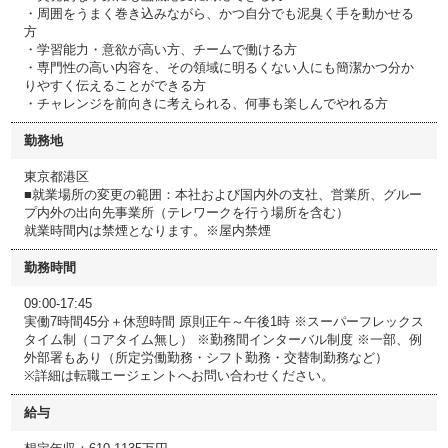
・周囲をうまく巻き込みながら、かつ自分でも泥臭く手を動かせる
方
・学習能力・意欲が高い方、チームで働ける方
・専門性の高い内容を、その領域に明るくない人にも簡潔かつ分か
りやすく伝えることができる方
・チャレンジを前向きに考えられる、何事も楽しんでやれる方
勤務地
東京都港区
■就業場所の変更の範囲：本社および国内外の支社、営業所、グルー
プ内外の出向先事業所（テレワークを行う場所を含む）
就業時間内は禁煙となります。※屋内禁煙
勤務時間
09:00-17:45
実働7時間45分＋休憩時間 原則正午～午後1時 ※スーパーフレックス
タイム制（コアタイム無し） ※勤務間インターバル制度 ※一部、例
外部署もあり（所定労働勤務・シフト勤務・交替制勤務など）
※詳細は転職エージェントへお問い合わせください。
給与