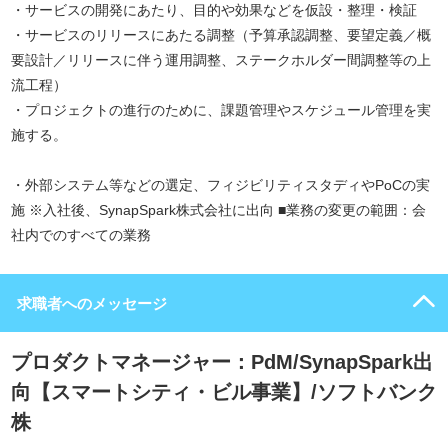
・サービスの開発にあたり、目的や効果などを仮設・整理・検証
・サービスのリリースにあたる調整（予算承認調整、要望定義／概
要設計／リリースに伴う運用調整、ステークホルダー間調整等の上
流工程）
・プロジェクトの進行のために、課題管理やスケジュール管理を実
施する。
・外部システム等などの選定、フィジビリティスタディやPoCの実
施 ※入社後、SynapSpark株式会社に出向 ■業務の変更の範囲：会
社内でのすべての業務
求職者へのメッセージ
プロダクトマネージャー：PdM/SynapSpark出
向【スマートシティ・ビル事業】/ソフトバンク
株