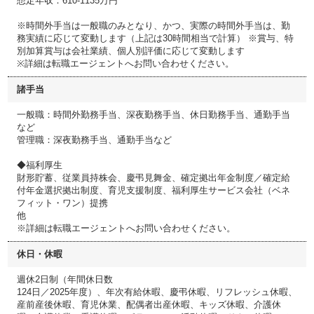
想定年収：610-1135万円
※時間外手当は一般職のみとなり、かつ、実際の時間外手当は、勤
務実績に応じて変動します（上記は30時間相当で計算） ※賞与、特
別加算賞与は会社業績、個人別評価に応じて変動します
※詳細は転職エージェントへお問い合わせください。
諸手当
一般職：時間外勤務手当、深夜勤務手当、休日勤務手当、通勤手当
など
管理職：深夜勤務手当、通勤手当など
◆福利厚生
財形貯蓄、従業員持株会、慶弔見舞金、確定拠出年金制度／確定給
付年金選択拠出制度、育児支援制度、福利厚生サービス会社（ベネ
フィット・ワン）提携
他
※詳細は転職エージェントへお問い合わせください。
休日・休暇
週休2日制（年間休日数
124日／2025年度）、年次有給休暇、慶弔休暇、リフレッシュ休暇、
産前産後休暇、育児休業、配偶者出産休暇、キッズ休暇、介護休